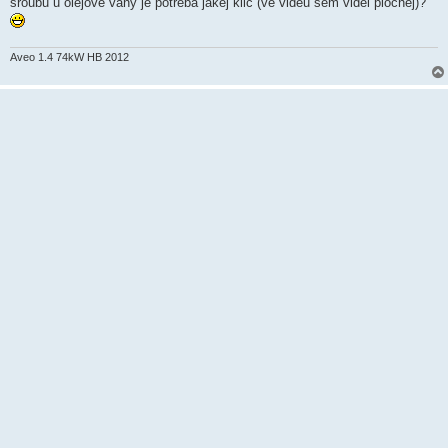
sroubu u olejove vany je potreba jakej klic (ve videu sem videl plochej)?
e
k
Aveo 1.4 74kW HB 2012