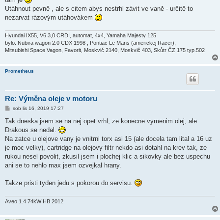
Utáhnout pevně , ale s citem abys nestrhl závit ve vaně - určitě to
nezarvat rázovým utáhovákem
Hyundai IX55, V6 3,0 CRDI, automat, 4x4, Yamaha Majesty 125
bylo: Nubira wagon 2.0 CDX 1998 , Pontiac Le Mans (americkej Racer),
Mitsubishi Space Vagon, Favorit, Moskvič 2140, Moskvič 403, Skůtr ČZ 175 typ.502
Prometheus
Re: Výměna oleje v motoru
P
sob lis 16, 2019 17:27
ř
í
Tak dneska jsem se na nej opet vrhl, ze konecne vymenim olej, ale
s
Drakous se nedal.
p
ě
Na zatce u olejove vany je vnitrni torx asi 15 (ale docela tam lital a 16 uz
v
je moc velky), cartridge na olejovy filtr nekdo asi dotahl na krev tak, ze
e
k
rukou nesel povolit, zkusil jsem i plochej klic a sikovky ale bez uspechu
ani se to nehlo max jsem ozvejkal hrany.
Takze pristi tyden jedu s pokorou do servisu.
Aveo 1.4 74kW HB 2012