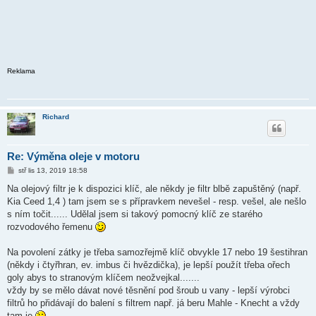
Reklama
Richard
Re: Výměna oleje v motoru
P
stř lis 13, 2019 18:58
ř
í
Na olejový filtr je k dispozici klíč, ale někdy je filtr blbě zapuštěný (např.
s
Kia Ceed 1,4 ) tam jsem se s přípravkem nevešel - resp. vešel, ale nešlo
p
ě
s ním točit...... Udělal jsem si takový pomocný klíč ze starého
v
rozvodového řemenu
e
k
Na povolení zátky je třeba samozřejmě klíč obvykle 17 nebo 19 šestihran
(někdy i čtyřhran, ev. imbus či hvězdička), je lepší použít třeba ořech
goly abys to stranovým klíčem neožvejkal.......
vždy by se mělo dávat nové těsnění pod šroub u vany - lepší výrobci
filtrů ho přidávají do balení s filtrem např. já beru Mahle - Knecht a vždy
tam je