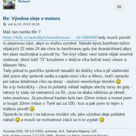
Richard
Re: Výměna oleje v motoru
P
sob lis 16, 2019 18:28
ř
í
Máš tam tenhle filtr ?
s
https://dufy.cz/autodily/chevrolet/aveo ... Id=1966489
tedy musíš povolit
p
ě
tu plastovou část, abys tu vložku vyměnil. Nahoře bývá šestihran tuším
v
nějakých 22 nebo 24 ale chce to šestihranou golu (ne dvanáctihran) abys
e
k
ten plast neožvejkal a povolil ho. Ten kryt vůbec není nutné nějak enormě
utahovat, těsní totiž "O" kroužkem v drážce víka bočně mezi víkem a
tělesem filtru.
Tady pokud tu gumičku správně nasadíš do drážky víka a při utahování
dáš pozor aby správně sedla a zajela mezi víko a těleso, stačí opravdu
jen rukou dotáhnout víko na doraz - utažení neovlivňuje těsnění
No a ty hvězdičky - chce to pořádný nářadí nejlépe ořechy torxy do goly -
takový ty sady od vietnamců za 50,- jsou na draka většinou je ohneš,
nebo prasknou. Já povoloval kardan byla tam 10mm imbus a musel jsem
si koupit 10mm imbus v Toně asi za 100,- kus a pak jsem to teprv s
trubkou povolil
Opravdu to chce i na takovou triviální věc jako výměna oleje pořádné
nářadí
a musíš se rozhodnout zda-li se ti to vyplatí
Hyundai IX55, V6 3,0 CRDI, automat, 4x4, Yamaha Majesty 125
bylo: Nubira wagon 2.0 CDX 1998 , Pontiac Le Mans (americkej Racer),