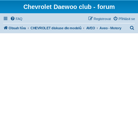
Chevrolet Daewoo club - forum
FAQ
Registrovat
Přihlásit se
H
Obsah fóra
CHEVROLET diskuse dle modelů
AVEO
Aveo - Motory
l
e
d
a
t