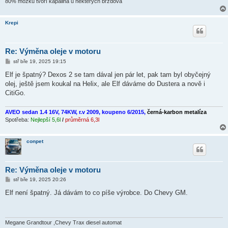
80% mozku tvoří kapalina u některých brzdová
Krepi
Re: Výměna oleje v motoru
P
stř bře 19, 2025 19:15
ř
í
Elf je špatný? Dexos 2 se tam dával jen pár let, pak tam byl obyčejný
s
olej, ještě jsem koukal na Helix, ale Elf dáváme do Dustera a nově i
p
ě
CitiGo.
v
e
k
AVEO sedan 1.4 16V, 74KW, r.v 2009, koupeno 6/2015,
černá-karbon metalíza
Spotřeba:
Nejlepší 5,6l
/
průměrná 6,3l
conpet
Re: Výměna oleje v motoru
P
stř bře 19, 2025 20:26
ř
í
Elf není špatný. Já dávám to co píše výrobce. Do Chevy GM.
s
p
ě
v
e
Megane Grandtour ,Chevy Trax diesel automat
k