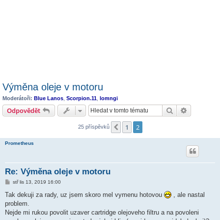
Výměna oleje v motoru
Moderátoři:
Blue Lanos
,
Scorpion.11
,
lomngi
Hledat
Pokročilé 
Odpovědět
1
2
Předchozí
25 příspěvků
Prometheus
Re: Výměna oleje v motoru
P
stř lis 13, 2019 16:00
ř
í
Tak dekuji za rady, uz jsem skoro mel vymenu hotovou
, ale nastal
s
problem.
p
ě
Nejde mi rukou povolit uzaver cartridge olejoveho filtru a na povoleni
v