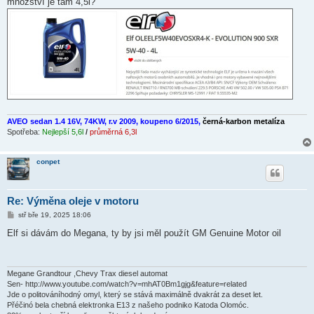
množství je tam 4,5l?
AVEO sedan 1.4 16V, 74KW, r.v 2009, koupeno 6/2015,
černá-karbon metalíza
Spotřeba:
Nejlepší 5,6l
/
průměrná 6,3l
conpet
Re: Výměna oleje v motoru
P
stř bře 19, 2025 18:06
ř
í
Elf si dávám do Megana, ty by jsi měl použít GM Genuine Motor oil
s
p
ě
v
e
Megane Grandtour ,Chevy Trax diesel automat
k
Sen- http://www.youtube.com/watch?v=mhAT0Bm1gjg&feature=related
Jde o politováníhodný omyl, který se stává maximálně dvakrát za deset let.
Přéčinó bela chebná elektronka E13 z našeho podniko Katoda Olomóc.