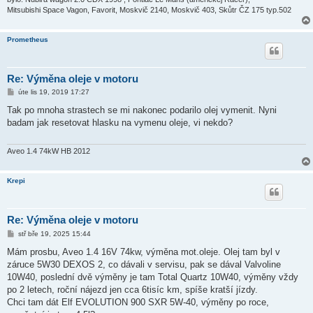
Mitsubishi Space Vagon, Favorit, Moskvič 2140, Moskvič 403, Skůtr ČZ 175 typ.502
Prometheus
Re: Výměna oleje v motoru
P
úte lis 19, 2019 17:27
ř
í
Tak po mnoha strastech se mi nakonec podarilo olej vymenit. Nyni
s
badam jak resetovat hlasku na vymenu oleje, vi nekdo?
p
ě
v
e
Aveo 1.4 74kW HB 2012
k
Krepi
Re: Výměna oleje v motoru
P
stř bře 19, 2025 15:44
ř
í
Mám prosbu, Aveo 1.4 16V 74kw, výměna mot.oleje. Olej tam byl v
s
záruce 5W30 DEXOS 2, co dávali v servisu, pak se dával Valvoline
p
ě
10W40, poslední dvě výměny je tam Total Quartz 10W40, výměny vždy
v
po 2 letech, roční nájezd jen cca 6tisíc km, spíše kratší jízdy.
e
k
Chci tam dát Elf EVOLUTION 900 SXR 5W-40, výměny po roce,