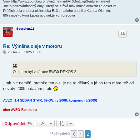
Sen- http://www.youtube.com/watch?v=mhAT0Bm1gjg&feature=related
Jde o politováníhodný omyl, který se stává maximálně dvakrát za deset let.
Přéčinó bela chebná elektronka E13 z našeho podniko Katoda Olomóc.
80% mozku tvoří kapalina u některých brzdová
Scorpion.11
Re: Výměna oleje v motoru
P
čtv bře 20, 2025 13:00
ř
í
s
p
ě
Olej tam byl v záruce 5W30 DEXOS 2
v
e
k
, tak nic neměň, protože ten olej je na to dělaný a já ho tam mám též od
novoty 2009 a dávám stále
AVEO, 1.4 SEDAN STAR, 69KW, r.v 2008, koupeno (5/2009)
člen AVEO Fanclubu
Odpovědět
1
2
Předchozí
25 příspěvků