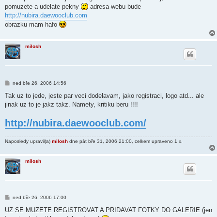
k
pomuzete a udelate pekny
adresa webu bude
http://nubira.daewooclub.com
obrazku mam hafo
milosh
P
ned bře 26, 2006 14:56
ř
í
Tak uz to jede, jeste par veci dodelavam, jako registraci, logo atd... ale
s
jinak uz to je jakz takz. Namety, kritiku beru !!!!
p
ě
v
http://nubira.daewooclub.com/
e
k
Naposledy upravil(a)
milosh
dne pát bře 31, 2006 21:00, celkem upraveno 1 x.
milosh
P
ned bře 26, 2006 17:00
ř
í
UZ SE MUZETE REGISTROVAT A PRIDAVAT FOTKY DO GALERIE (jen
s