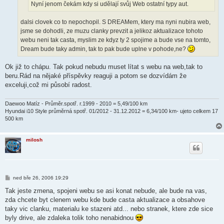
Nyní jenom čekám kdy si udělají svůj Web ostatní typy aut.
dalsi clovek co to nepochopil. S DREAMem, ktery ma nyni nubira web,
jsme se dohodli, ze muzu clanky prevzit a jelikoz aktualizace tohoto
webu neni tak casta, myslim ze kdyz ty 2 spojime a bude vse na tomto,
Dream bude taky admin, tak to pak bude uplne v pohode,ne?
Ok již to chápu. Tak pokud nebudu muset lítat s webu na web,tak to
beru.Rád na nějaké příspěvky reaguji a potom se dozvídám že
exceluji,což mi působí radost.
Daewoo Matíz - Průměr.spotř. r.1999 - 2010 = 5,49/100 km
Hyundai i10 Style průměrná spotř. 01/2012 - 31.12.2012 = 6,34/100 km- ujeto celkem 17
500 km
milosh
P
ned bře 26, 2006 19:29
ř
í
Tak jeste zmena, spojeni webu se asi konat nebude, ale bude na vas,
s
zda chcete byt clenem webu kde bude casta aktualizace a obsahove
p
ě
taky vic clanku, materialu ke stazeni atd... nebo stranek, ktere zde sice
v
byly drive, ale zdaleka tolik toho nenabidnou
e