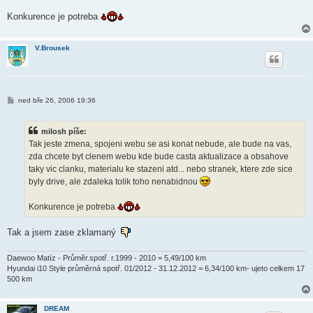
k
Konkurence je potreba
V.Brousek
P
ned bře 26, 2006 19:36
ř
í
s
milosh píše:
p
ě
Tak jeste zmena, spojeni webu se asi konat nebude, ale bude na vas,
v
zda chcete byt clenem webu kde bude casta aktualizace a obsahove
e
k
taky vic clanku, materialu ke stazeni atd... nebo stranek, ktere zde sice
byly drive, ale zdaleka tolik toho nenabidnou
Konkurence je potreba
Tak a jsem zase zklamaný
Daewoo Matíz - Průměr.spotř. r.1999 - 2010 = 5,49/100 km
Hyundai i10 Style průměrná spotř. 01/2012 - 31.12.2012 = 6,34/100 km- ujeto celkem 17
500 km
DREAM