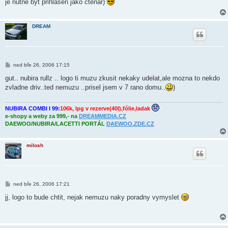
je nutne byt prihlasen jako ctenar)
p
ě
v
e
DREAM
k
P
ned bře 26, 2006 17:15
ř
í
gut.. nubira rullz .. logo ti muzu zkusit nekaky udelat,ale mozna to nekdo
s
zvladne driv..ted nemuzu ..prisel jsem v 7 rano domu..
)
p
ě
v
e
NUBIRA COMBI I 99:
106k, lpg v rezerve(40l),fólie,ladak
k
e-shopy a weby za 999,- na
DREAMMEDIA.CZ
DAEWOO/NUBIRA/LACETTI PORTÁL
DAEWOO.ZDE.CZ
milosh
P
ned bře 26, 2006 17:21
ř
í
jj, logo to bude chtit, nejak nemuzu naky poradny vymyslet
s
p
ě
v
e