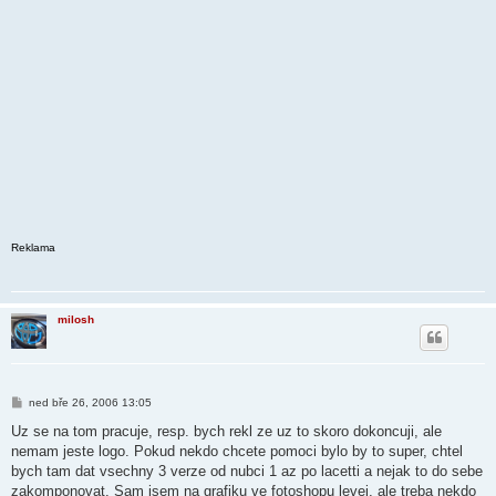
Reklama
milosh
P
ned bře 26, 2006 13:05
ř
í
Uz se na tom pracuje, resp. bych rekl ze uz to skoro dokoncuji, ale
s
nemam jeste logo. Pokud nekdo chcete pomoci bylo by to super, chtel
p
ě
bych tam dat vsechny 3 verze od nubci 1 az po lacetti a nejak to do sebe
v
zakomponovat. Sam jsem na grafiku ve fotoshopu levej, ale treba nekdo
e