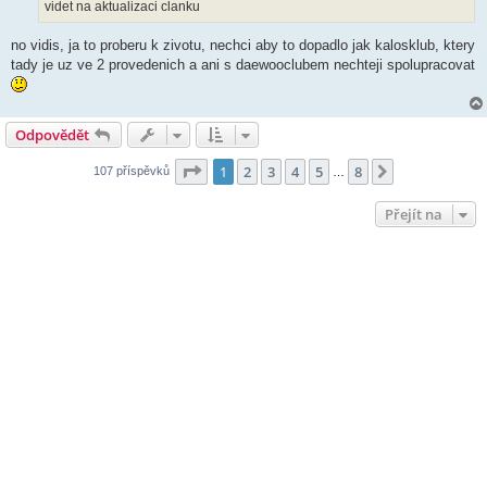
videt na aktualizaci clanku
no vidis, ja to proberu k zivotu, nechci aby to dopadlo jak kalosklub, ktery
tady je uz ve 2 provedenich a ani s daewooclubem nechteji spolupracovat
Odpovědět
Stránka
1
z
8
1
2
3
4
5
8
Další
107 příspěvků
…
Přejít na