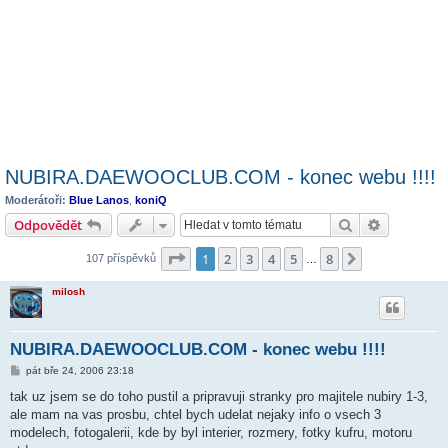
NUBIRA.DAEWOOCLUB.COM - konec webu !!!!
Moderátoři:
Blue Lanos
,
koniQ
Hledat
Pokročilé 
Odpovědět
Stránka
1
z
8
1
2
3
4
5
8
Další
107 příspěvků
…
milosh
NUBIRA.DAEWOOCLUB.COM - konec webu !!!!
P
pát bře 24, 2006 23:18
ř
í
tak uz jsem se do toho pustil a pripravuji stranky pro majitele nubiry 1-3,
s
ale mam na vas prosbu, chtel bych udelat nejaky info o vsech 3
p
ě
modelech, fotogalerii, kde by byl interier, rozmery, fotky kufru, motoru
v