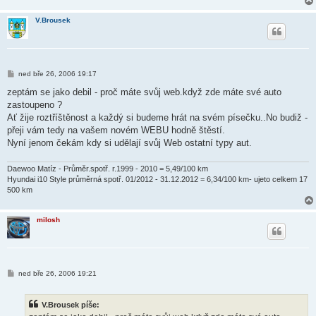
V.Brousek
P
ned bře 26, 2006 19:17
ř
í
zeptám se jako debil - proč máte svůj web.když zde máte své auto
s
zastoupeno ?
p
ě
Ať žije roztříštěnost a každý si budeme hrát na svém písečku..No budiž -
v
přeji vám tedy na vašem novém WEBU hodně štěstí.
e
k
Nyní jenom čekám kdy si udělají svůj Web ostatní typy aut.
Daewoo Matíz - Průměr.spotř. r.1999 - 2010 = 5,49/100 km
Hyundai i10 Style průměrná spotř. 01/2012 - 31.12.2012 = 6,34/100 km- ujeto celkem 17
500 km
milosh
P
ned bře 26, 2006 19:21
ř
í
s
V.Brousek píše:
p
ě