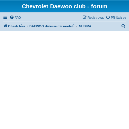
Chevrolet Daewoo club - forum
FAQ
Registrovat
Přihlásit se
H
Obsah fóra
DAEWOO diskuse dle modelů
NUBIRA
l
e
d
a
t