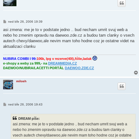
P
ned bře 26, 2006 19:39
ř
í
asi zmena: me je to v podstate jedno .. bud necham umrit svuj web a
s
nebo ho zmenim opravdu na daewoo.zde.cz a budou tam clanky o vsech
p
ě
autech chevy/daewoo,ale nevim mam toho hodne coz je ostatne videt na
v
aktualizaci clanku
e
k
NUBIRA COMBI I 99:
106k, lpg v rezerve(40l),fólie,ladak
e-shopy a weby za 999,- na
DREAMMEDIA.CZ
DAEWOO/NUBIRA/LACETTI PORTÁL
DAEWOO.ZDE.CZ
milosh
P
ned bře 26, 2006 19:43
ř
í
s
DREAM píše:
p
ě
asi zmena: me je to v podstate jedno .. bud necham umrit svuj web a
v
nebo ho zmenim opravdu na daewoo.zde.cz a budou tam clanky o
e
k
vsech autech chevy/daewoo,ale nevim mam toho hodne coz je ostatne