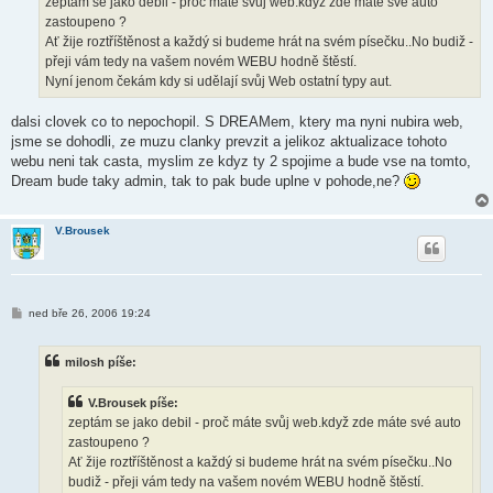
zeptám se jako debil - proč máte svůj web.když zde máte své auto
v
zastoupeno ?
e
k
Ať žije roztříštěnost a každý si budeme hrát na svém písečku..No budiž -
přeji vám tedy na vašem novém WEBU hodně štěstí.
Nyní jenom čekám kdy si udělají svůj Web ostatní typy aut.
dalsi clovek co to nepochopil. S DREAMem, ktery ma nyni nubira web,
jsme se dohodli, ze muzu clanky prevzit a jelikoz aktualizace tohoto
webu neni tak casta, myslim ze kdyz ty 2 spojime a bude vse na tomto,
Dream bude taky admin, tak to pak bude uplne v pohode,ne?
V.Brousek
P
ned bře 26, 2006 19:24
ř
í
s
milosh píše:
p
ě
v
V.Brousek píše:
e
k
zeptám se jako debil - proč máte svůj web.když zde máte své auto
zastoupeno ?
Ať žije roztříštěnost a každý si budeme hrát na svém písečku..No
budiž - přeji vám tedy na vašem novém WEBU hodně štěstí.