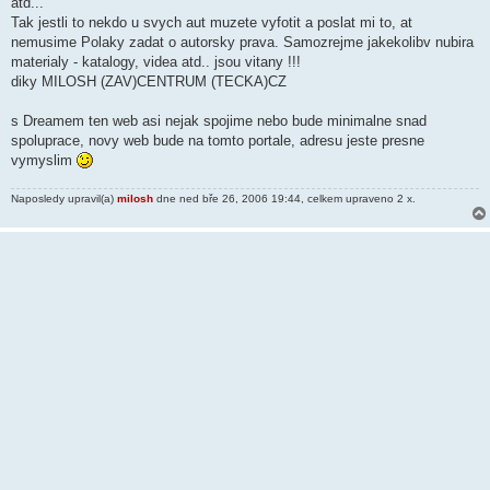
atd...
e
k
Tak jestli to nekdo u svych aut muzete vyfotit a poslat mi to, at
nemusime Polaky zadat o autorsky prava. Samozrejme jakekolibv nubira
materialy - katalogy, videa atd.. jsou vitany !!!
diky MILOSH (ZAV)CENTRUM (TECKA)CZ
s Dreamem ten web asi nejak spojime nebo bude minimalne snad
spoluprace, novy web bude na tomto portale, adresu jeste presne
vymyslim
Naposledy upravil(a)
milosh
dne ned bře 26, 2006 19:44, celkem upraveno 2 x.