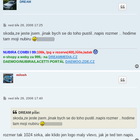
DREAM
k
P
ned bře 26, 2006 17:25
ř
í
skoda,ze jeste jsem..jinak bych se do toho pustil..napis rozmer .. hodime
s
tam moji nubiru
))))))))))))))
p
ě
v
e
NUBIRA COMBI I 99:
106k, lpg v rezerve(40l),fólie,ladak
k
e-shopy a weby za 999,- na
DREAMMEDIA.CZ
DAEWOO/NUBIRA/LACETTI PORTÁL
DAEWOO.ZDE.CZ
milosh
P
ned bře 26, 2006 17:40
ř
í
s
DREAM píše:
p
ě
skoda,ze jeste jsem..jinak bych se do toho pustil..napis rozmer .. hodime
v
tam moji nubiru
))))))))))))))
e
k
rozmer tak 1024 sirka, ale klido jen logo maly vlevo, jak je ted ten napis.