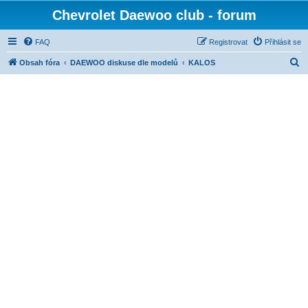
Chevrolet Daewoo club - forum
FAQ
Registrovat
Přihlásit se
H
Obsah fóra
DAEWOO diskuse dle modelů
KALOS
l
e
d
a
t