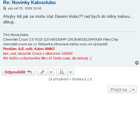
Re: Novinky Kalosclubu
P
pát zář 25, 2009 19:40
ř
í
Ahojky lidi jak se mohu stat členem klubu?? rad bych do ridiny kalosu..
s
děkuji..
p
ě
v
e
Tico,Nexia,Kalos
k
Chevrolet Cruze 2.0 VCDi 110 kW/150HP-134,5kW/183,5HP,K&N Filter,Chip
chevrolet-cruze.wz.cz Webovka věnovaná mému vozu ve výstavbě!
Prodám: A.E. svět. Kalos 400Kč
lam. zad. nárazník Cruze s difusorem 1000Kč
KN vložku vzduchového filtru vč čistíci sady. dle dohody ;)
Odpovědět
14 příspěvků • Stránka
1
z
1
Přejít na