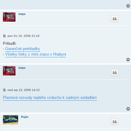
p
ě
v
e
mipo
k
P
pon črc 10, 2006 21:16
ř
í
Pribudli:
s
-
Garančné prehliadky
p
ě
-
Všetky fotky z mini zrazu v Hrabyni
v
e
k
mipo
P
ned srp 13, 2006 14:12
ř
í
Plastové rozvody teplého vzduchu k zadným sedadlám
s
p
ě
v
e
Pajin
k