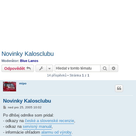
Novinky Kalosclubu
Moderátor:
Blue Lanos
Hledat
Pokročilé 
Odpovědět
14 příspěvků • Stránka
1
z
1
mipo
Novinky Kalosclubu
P
ned pro 25, 2005 10:02
ř
í
Po dlhšej odmlke som pridal:
s
- odkazy na
české a slovenské recenzie
,
p
ě
- odkaz na
servisný manuál
,
v
- informácie ohľadom
alarmu od výroby
.
e