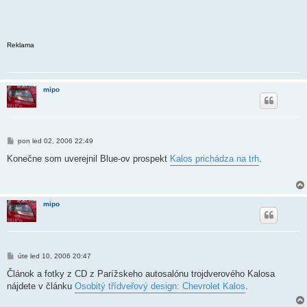
Reklama
mipo
P
pon led 02, 2006 22:49
ř
í
Konečne som uverejnil Blue-ov prospekt
Kalos prichádza na trh
.
s
p
ě
v
e
mipo
k
P
úte led 10, 2006 20:47
ř
í
Článok a fotky z CD z Parížskeho autosalónu trojdverového Kalosa
s
nájdete v článku
Osobitý třídveřový design: Chevrolet Kalos
.
p
ě
v