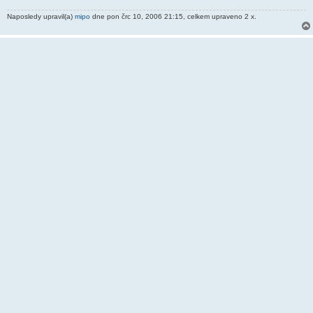
k
Naposledy upravil(a)
mipo
dne pon črc 10, 2006 21:15, celkem upraveno 2 x.