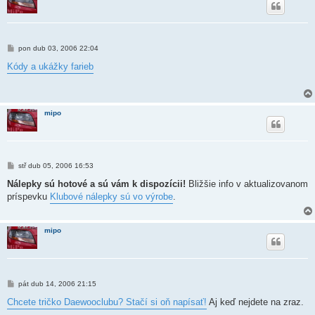
P
pon dub 03, 2006 22:04
ř
í
Kódy a ukážky farieb
s
p
ě
v
e
mipo
k
P
stř dub 05, 2006 16:53
ř
í
Nálepky sú hotové a sú vám k dispozícii!
Bližšie info v aktualizovanom
s
príspevku
Klubové nálepky sú vo výrobe
.
p
ě
v
e
mipo
k
P
pát dub 14, 2006 21:15
ř
í
Chcete tričko Daewooclubu? Stačí si oň napísať!
Aj keď nejdete na zraz.
s