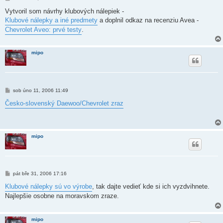
ř
í
Vytvoril som návrhy klubových nálepiek -
s
Klubové nálepky a iné predmety
a doplnil odkaz na recenziu Avea -
p
ě
Chevrolet Aveo: prvé testy
.
v
e
k
mipo
P
sob úno 11, 2006 11:49
ř
í
Česko-slovenský Daewoo/Chevrolet zraz
s
p
ě
v
e
mipo
k
P
pát bře 31, 2006 17:16
ř
í
Klubové nálepky sú vo výrobe
, tak dajte vedieť kde si ich vyzdvihnete.
s
Najlepšie osobne na moravskom zraze.
p
ě
v
e
mipo
k