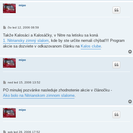
e
mipo
k
P
čtv led 12, 2006 08:59
ř
í
Takže Kalosáci a Kalosáčky, v Nitre na letisku sa koná
s
1. Nitriansky zimný slalom
, kde by ste určite nemali chýbať!!! Program
p
ě
akcie sa dozviete v odkazovanom článku na
Kalos clube
.
v
e
k
mipo
P
ned led 15, 2006 13:52
ř
í
PO minulej pozvánke nasleduje zhodnotenie akcie v článočku -
s
Ako bolo na Nitrianskom zimnom slalome
.
p
ě
v
e
mipo
k
P
sob led 28, 2006 17:52