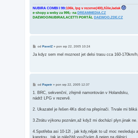
v
e
NUBIRA COMBI I 99:
106k, lpg v rezerve(40l),fólie,ladak
k
e-shopy a weby za 999,- na
DREAMMEDIA.CZ
DAEWOO/NUBIRA/LACETTI PORTÁL
DAEWOO.ZDE.CZ
P
od
PavelZ
»
pon srp 22, 2005 10:24
ř
í
Ja kdyz sem mel moznost jet delsi trasu cca 160-170km/h, 
s
p
ě
v
e
k
P
od
Papetr
»
pon srp 22, 2005 12:37
ř
í
1. BRC, sekvenční, zřejmě namontován v Holandsku,
s
nádrž LPG v rezervě.
p
ě
v
2. Ukazatel je řešen 4Ks diod na přepínači. Trvale mi blik
e
k
3.Ztrátu výkonu poznám,až když mi dochází plyn.jinak ne.
4.Spotřeba asi 10-12l , jak kdy,nějak to už moc nesleduju
kapotou , tak je náležitě využívám.A nejen na dálnici.