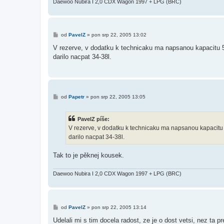
Daewoo Nubira I 2,0 CDX Wagon 1997 + LPG (BRC)
P
od
PavelZ
»
pon srp 22, 2005 13:02
ř
í
V rezerve, v dodatku k technicaku ma napsanou kapacitu 52
s
darilo nacpat 34-38l.
p
ě
v
e
k
P
od
Papetr
»
pon srp 22, 2005 13:05
ř
í
s
PavelZ píše:
p
ě
V rezerve, v dodatku k technicaku ma napsanou kapacitu 5
v
darilo nacpat 34-38l.
e
k
Tak to je pěknej kousek.
Daewoo Nubira I 2,0 CDX Wagon 1997 + LPG (BRC)
P
od
PavelZ
»
pon srp 22, 2005 13:14
ř
í
Udelali mi s tim docela radost, ze je o dost vetsi, nez ta p