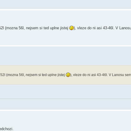
l (mozna 56l, nejsem si ted uplne jistej
), vleze do ni asi 43-46l. V Lano
2l (mozna 56l, nejsem si ted uplne jistej
), vleze do ni asi 43-46l. V Lanosu se
redchozi.