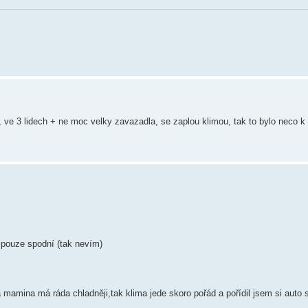
ve 3 lidech + ne moc velky zavazadla, se zaplou klimou, tak to bylo neco k 
á pouze spodní (tak nevím)
 a mamina má ráda chladněji,tak klima jede skoro pořád a pořídil jsem si aut