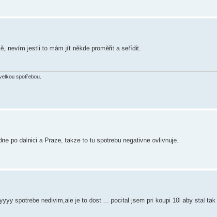
 nevím jestli to mám jít někde proměřit a seřídit.
velkou spotřebou.
dne po dalnici a Praze, takze to tu spotrebu negativne ovlivnuje.
yyyy spotrebe nedivim,ale je to dost ... pocital jsem pri koupi 10l aby stal tak