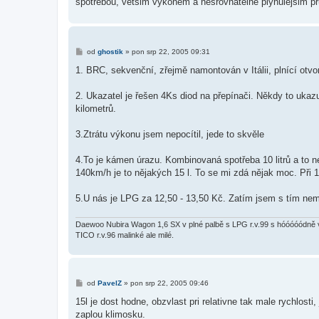
spotrebou, vetsim vykonem a nesrovnatelne plynulejsim p
P
od
ghostik
»
pon srp 22, 2005 09:31
ř
í
1. BRC, sekvenční, zřejmě namontován v Itálii, plnící otv
s
p
ě
2. Ukazatel je řešen 4Ks diod na přepínači. Někdy to ukazuj
v
kilometrů.
e
k
3.Ztrátu výkonu jsem nepocítil, jede to skvěle
4.To je kámen úrazu. Kombinovaná spotřeba 10 litrů a to n
140km/h je to nějakých 15 l. To se mi zdá nějak moc. Při 1
5.U nás je LPG za 12,50 - 13,50 Kč. Zatím jsem s tím nem
Daewoo Nubira Wagon 1,6 SX v plné palbě s LPG r.v.99 s hóóóóódně 
TICO r.v.96 malinké ale milé.
P
od
PavelZ
»
pon srp 22, 2005 09:46
ř
í
15l je dost hodne, obzvlast pri relativne tak male rychlosti
s
zaplou klimosku.
p