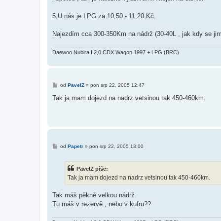
5.U nás je LPG za 10,50 - 11,20 Kč.
Najezdím cca 300-350Km na nádrž (30-40L , jak kdy se jim
Daewoo Nubira I 2,0 CDX Wagon 1997 + LPG (BRC)
P
od
PavelZ
»
pon srp 22, 2005 12:47
ř
í
Tak ja mam dojezd na nadrz vetsinou tak 450-460km.
s
p
ě
v
e
k
P
od
Papetr
»
pon srp 22, 2005 13:00
ř
í
s
PavelZ píše:
p
ě
Tak ja mam dojezd na nadrz vetsinou tak 450-460km.
v
e
k
Tak máš pěkně velkou nádrž.
Tu máš v rezervě , nebo v kufru??