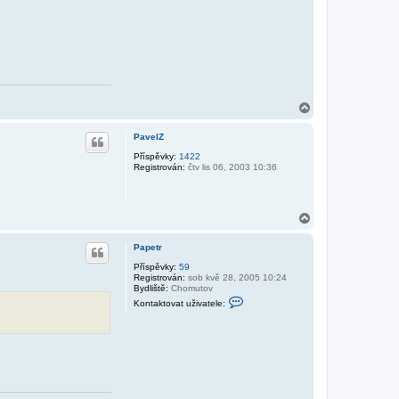
ž
i
v
a
t
e
l
e
P
a
N
p
a
e
h
t
PavelZ
o
r
r
Příspěvky:
1422
Registrován:
čtv lis 06, 2003 10:36
u
N
a
h
Papetr
o
r
Příspěvky:
59
Registrován:
sob kvě 28, 2005 10:24
u
Bydliště:
Chomutov
K
Kontaktovat uživatele:
o
n
t
a
k
t
o
v
a