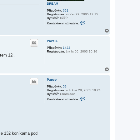
s
DREAM
t
Příspěvky:
691
i
Registrován:
stř čer 29, 2005 17:15
k
Bydliště:
Děčín
K
Kontaktovat uživatele:
o
n
N
t
a
a
h
k
PavelZ
o
t
r
Příspěvky:
1422
o
Registrován:
čtv lis 06, 2003 10:36
v
u
tem 12l.
a
t
u
ž
N
i
a
v
h
a
Papetr
t
o
e
r
Příspěvky:
59
l
Registrován:
sob kvě 28, 2005 10:24
u
e
Bydliště:
Chomutov
D
K
Kontaktovat uživatele:
R
o
E
n
A
t
M
a
k
t
o
v
a
o se 132 koníkama pod
t
u