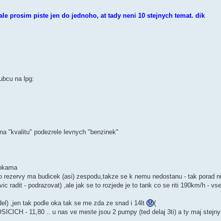
 prosim piste jen do jednoho, at tady neni 10 stejnych temat. dik
ubcu na lpg:
r na "kvalitu" podezrele levnych "benzinek"
rokama
o rezervy ma budicek (asi) zespodu,takze se k nemu nedostanu - tak porad nu
 radit - podrazovat) ,ale jak se to rozjede je to tank co se riti 190km/h - v
el) ,jen tak podle oka tak se me zda ze snad i 14lt
(
ICICH - 11,80 .. u nas ve meste jsou 2 pumpy (ted delaj 3ti) a ty maj stejny