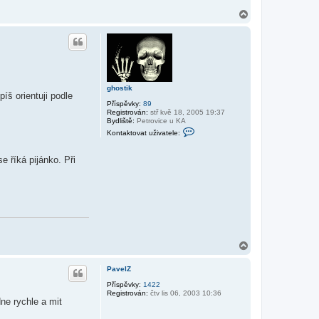
N
a
h
o
r
u
ghostik
íš orientuji podle
Příspěvky:
89
Registrován:
stř kvě 18, 2005 19:37
Bydliště:
Petrovice u KA
K
Kontaktovat uživatele:
o
n
t
 říká pijánko. Při
a
k
t
o
v
a
t
u
ž
i
N
v
a
a
h
t
PavelZ
e
o
l
r
Příspěvky:
1422
e
Registrován:
čtv lis 06, 2003 10:36
u
g
dne rychle a mit
h
o