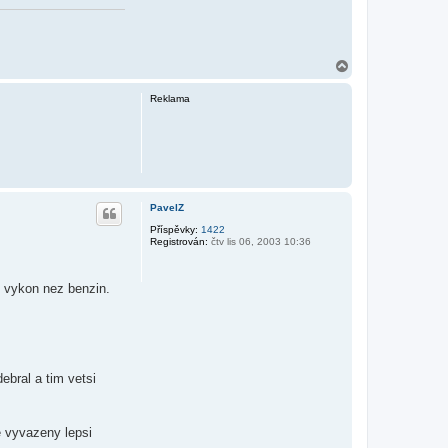
N
a
h
Reklama
o
r
u
PavelZ
Příspěvky:
1422
Registrován:
čtv lis 06, 2003 10:36
 vykon nez benzin.
ebral a tim vetsi
e vyvazeny lepsi