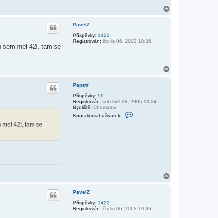
t
N
u
a
ž
i
h
PavelZ
v
o
a
r
Příspěvky:
1422
t
Registrován:
čtv lis 06, 2003 10:36
u
e
su sem mel 42l, tam se
l
e
P
a
N
p
a
e
h
Papetr
t
o
r
r
Příspěvky:
59
Registrován:
sob kvě 28, 2005 10:24
u
Bydliště:
Chomutov
K
Kontaktovat uživatele:
o
m mel 42l, tam se
n
t
a
k
t
o
v
a
t
N
u
a
ž
i
h
PavelZ
v
o
a
r
Příspěvky:
1422
t
Registrován:
čtv lis 06, 2003 10:36
u
e
l