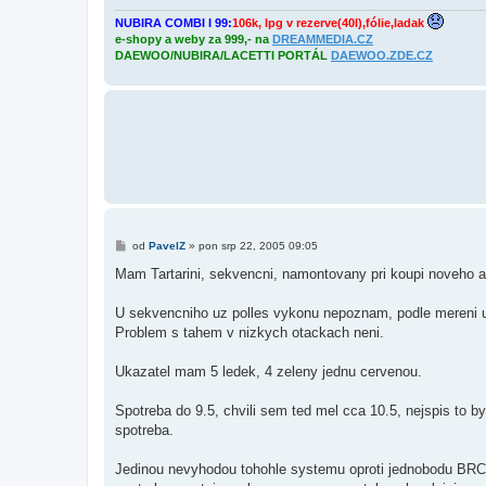
NUBIRA COMBI I 99:
106k, lpg v rezerve(40l),fólie,ladak
e-shopy a weby za 999,- na
DREAMMEDIA.CZ
DAEWOO/NUBIRA/LACETTI PORTÁL
DAEWOO.ZDE.CZ
P
od
PavelZ
»
pon srp 22, 2005 09:05
ř
í
Mam Tartarini, sekvencni, namontovany pri koupi noveho a
s
p
ě
U sekvencniho uz polles vykonu nepoznam, podle mereni u
v
Problem s tahem v nizkych otackach neni.
e
k
Ukazatel mam 5 ledek, 4 zeleny jednu cervenou.
Spotreba do 9.5, chvili sem ted mel cca 10.5, nejspis to by
spotreba.
Jedinou nevyhodou tohohle systemu oproti jednobodu BRC, k