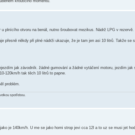
rubehem krouticiho momentu.
or u plnícího otvoru na benál, nutno šroubovat mezikus. Nádrž LPG v rezervě.
e přesně někdy při plné nádrži ukazuje, že je tam jen asi 10 litrů. Takže se sp
ejezdím jak závodník. žádné gumování a žádné vytáčení motoru, jezdím jak se
10-120km/h tak těch 10 litrů to papne.
ěl problém.
velkou spotřebou.
, jako je 140km/h. U me se jako horni strop jevi cca 12l a to uz se musi jet ho