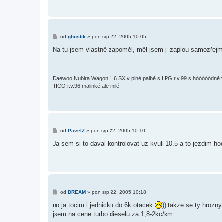
ě
v
e
k
P
od
ghostik
»
pon srp 22, 2005 10:05
ř
í
Na tu jsem vlastně zapoměl, měl jsem ji zaplou samozřejmě,
s
p
ě
v
e
Daewoo Nubira Wagon 1,6 SX v plné palbě s LPG r.v.99 s hóóóóódně 
k
TICO r.v.96 malinké ale milé.
P
od
PavelZ
»
pon srp 22, 2005 10:10
ř
í
Ja sem si to daval kontrolovat uz kvuli 10.5 a to jezdim ho
s
p
ě
v
e
k
P
od
DREAM
»
pon srp 22, 2005 10:18
ř
í
no ja tocim i jednicku do 6k otacek
)) takze se ty hrozny
s
jsem na cene turbo dieselu za 1,8-2kc/km
p
ě