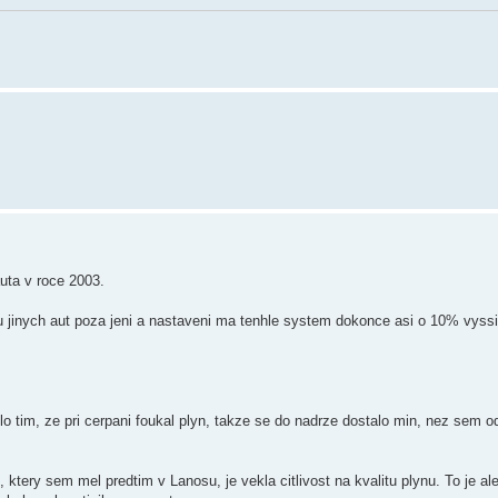
uta v roce 2003.
 jinych aut poza jeni a nastaveni ma tenhle system dokonce asi o 10% vyssi
lo tim, ze pri cerpani foukal plyn, takze se do nadrze dostalo min, nez sem od
tery sem mel predtim v Lanosu, je vekla citlivost na kvalitu plynu. To je al