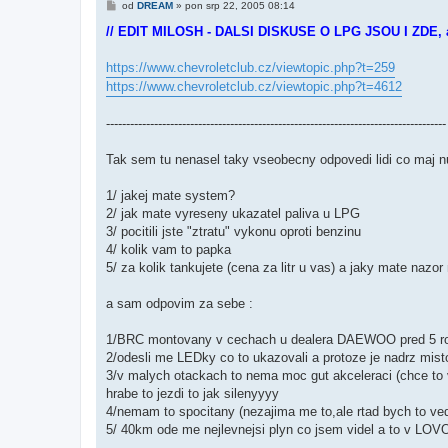
P
od
DREAM
»
pon srp 22, 2005 08:14
ř
í
// EDIT MILOSH - DALSI DISKUSE O LPG JSOU I ZDE, ale
s
p
ě
https://www.chevroletclub.cz/viewtopic.php?t=259
v
https://www.chevroletclub.cz/viewtopic.php?t=4612
e
k
-------------------------------------------------------------------------------------
Tak sem tu nenasel taky vseobecny odpovedi lidi co maj n
1/ jakej mate system?
2/ jak mate vyreseny ukazatel paliva u LPG
3/ pocitili jste "ztratu" vykonu oproti benzinu
4/ kolik vam to papka
5/ za kolik tankujete (cena za litr u vas) a jaky mate nazo
a sam odpovim za sebe :
1/BRC montovany v cechach u dealera DAEWOO pred 5 
2/odesli me LEDky co to ukazovali a protoze je nadrz mist
3/v malych otackach to nema moc gut akceleraci (chce to vic
hrabe to jezdi to jak silenyyyy
4/nemam to spocitany (nezajima me to,ale rtad bych to ved
5/ 40km ode me nejlevnejsi plyn co jsem videl a to v LOVOS