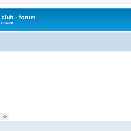
club - forum
 a Daewoo
Hledat
Pokročilé hledání