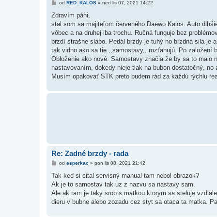
P
od
RED_KALOS
»
ned lis 07, 2021 14:22
ř
í
Zdravím páni,
s
stal som sa majiteľom červeného Daewo Kalos. Auto dlhšie s
p
ě
vôbec a na druhej iba trochu. Ručná funguje bez problémov
v
brzdí strašne slabo. Pedál brzdy je tuhý no brzdná sila je
e
k
tak vidno ako sa tie ,,samostavy,, rozťahujú. Po založení
Obloženie ako nové. Samostavy značia že by sa to malo nas
nastavovaním, dokedy nieje tlak na bubon dostatočný, no 
Musím opakovať STK preto budem rád za každú rýchlu re
Re: Zadné brzdy - rada
P
od
esperkac
»
pon lis 08, 2021 21:42
ř
í
Tak ked si cital servisný manual tam nebol obrazok?
s
Ak je to samostav tak uz z nazvu sa nastavy sam.
p
ě
Ale ak tam je taky srob s matkou ktorym sa steluje vzdial
v
dieru v bubne alebo zozadu cez styt sa otaca ta matka. Pakn
e
k