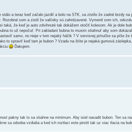
tálo a teraz keď začalo jazdiť a bolo na STK, sa zistilo že zadné brzdy na j
. Rozobral som a zistil že valčeky sú zahrdzavené. Vymenil som ich, odvzduš
 asi taká, že keď je auto zdvihnuté tak dokážem otočiť kolesom. Ak je dole bu
 bubna to už nepočuť. Pri zakladaní bubna to musim stiahnuť aby som dokáza
taviť samo, no nieje v tom nejaký háčik ? V servisnej príručke sa píše že 
ako to spraviť keď tam je bubon ? Vzadu na štíte je nejaká gumová záslepka,
akciu
Ďakujem.
enost pakny tak to sa stiahne na minimum. Aby isiel nasadit bubon. Ten sa n
e sa odseba vzdialia a ked ich roztlaci este pirstit tak uz viac tlacia na bu