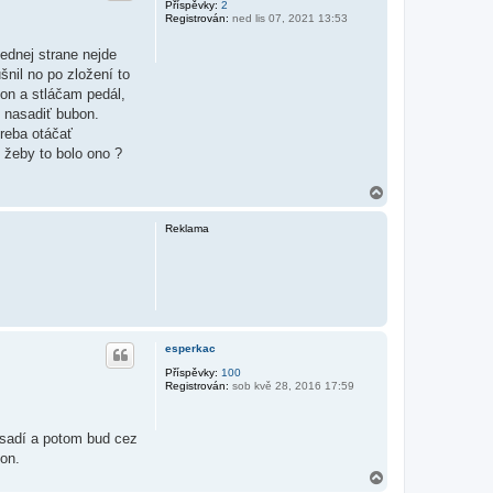
Příspěvky:
2
Registrován:
ned lis 07, 2021 13:53
ednej strane nejde
nil no po zložení to
bon a stláčam pedál,
l nasadiť bubon.
treba otáčať
 žeby to bolo ono ?
N
a
h
Reklama
o
r
u
esperkac
Příspěvky:
100
Registrován:
sob kvě 28, 2016 17:59
asadí a potom bud cez
bon.
N
a