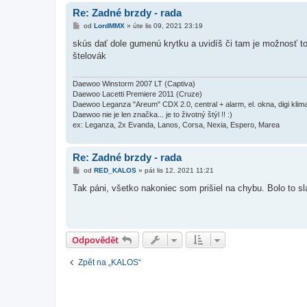
Re: Zadné brzdy - rada
P
od
LordMMX
»
úte lis 09, 2021 23:19
ř
í
skús dať dole gumenú krytku a uvidíš či tam je možnosť to 
s
štelovák
p
ě
v
e
Daewoo Winstorm 2007 LT (Captiva)
k
Daewoo Lacetti Premiere 2011 (Cruze)
Daewoo Leganza "Areum" CDX 2.0, central + alarm, el. okna, digi kli
Daewoo nie je len značka... je to životný štýl !! :)
ex: Leganza, 2x Evanda, Lanos, Corsa, Nexia, Espero, Marea
Re: Zadné brzdy - rada
P
od
RED_KALOS
»
pát lis 12, 2021 11:21
ř
í
Tak páni, všetko nakoniec som prišiel na chybu. Bolo to s
s
p
ě
v
e
k
Odpovědět
Zpět na „KALOS“