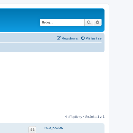
Hledat
Pokročilé hledání
Registrovat
Přihlásit se
4 příspěvky • Stránka
1
z
1
RED_KALOS