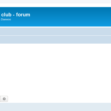
club - forum
 a Daewoo
Hledat
Pokročilé hledání