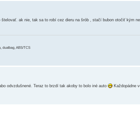
štelovať. ak nie, tak sa to robí cez dieru na šrób , stačí bubon otočiť kým ne
ma, dualbag, ABS/TCS
labo odvzdušnené. Teraz to brzdí tak akoby to bolo iné auto
Každopádne vď