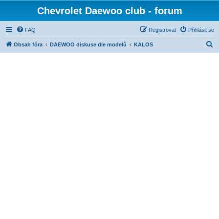
Chevrolet Daewoo club - forum
FAQ
Registrovat
Přihlásit se
H
Obsah fóra
DAEWOO diskuse dle modelů
KALOS
l
e
d
a
t