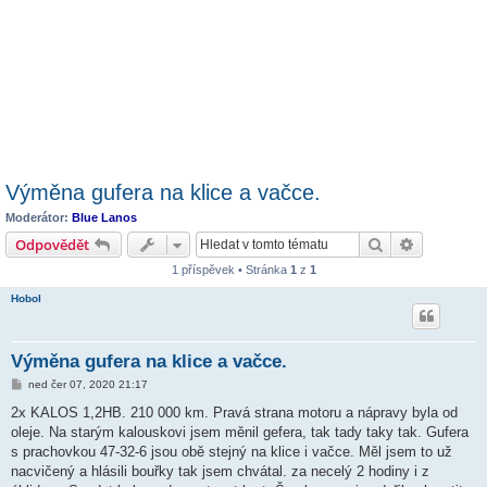
Výměna gufera na klice a vačce.
Moderátor:
Blue Lanos
Hledat
Pokročilé 
Odpovědět
1 příspěvek • Stránka
1
z
1
Hobol
Výměna gufera na klice a vačce.
P
ned čer 07, 2020 21:17
ř
í
2x KALOS 1,2HB. 210 000 km. Pravá strana motoru a nápravy byla od
s
oleje. Na starým kalouskovi jsem měnil gefera, tak tady taky tak. Gufera
p
ě
s prachovkou 47-32-6 jsou obě stejný na klice i vačce. Měl jsem to už
v
nacvičený a hlásili bouřky tak jsem chvátal. za necelý 2 hodiny i z
e