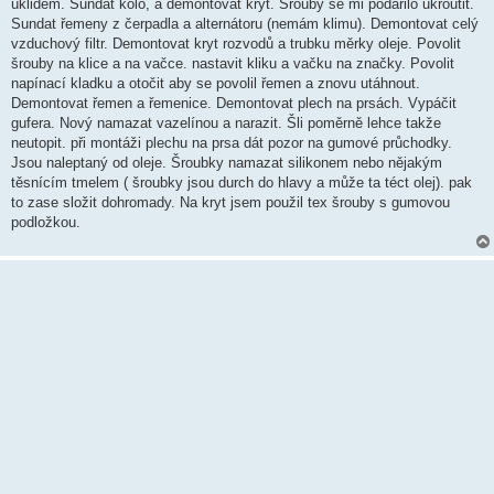
k
úklidem. Sundat kolo, a demontovat kryt. Šrouby se mi podařilo ukroutit.
Sundat řemeny z čerpadla a alternátoru (nemám klimu). Demontovat celý
vzduchový filtr. Demontovat kryt rozvodů a trubku měrky oleje. Povolit
šrouby na klice a na vačce. nastavit kliku a vačku na značky. Povolit
napínací kladku a otočit aby se povolil řemen a znovu utáhnout.
Demontovat řemen a řemenice. Demontovat plech na prsách. Vypáčit
gufera. Nový namazat vazelínou a narazit. Šli poměrně lehce takže
neutopit. při montáži plechu na prsa dát pozor na gumové průchodky.
Jsou naleptaný od oleje. Šroubky namazat silikonem nebo nějakým
těsnícím tmelem ( šroubky jsou durch do hlavy a může ta téct olej). pak
to zase složit dohromady. Na kryt jsem použil tex šrouby s gumovou
podložkou.