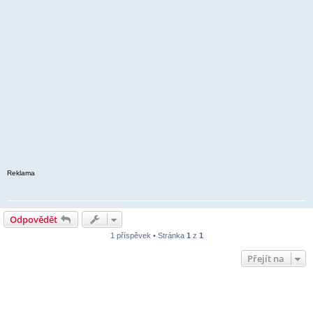
Reklama
Odpovědět
1 příspěvek • Stránka
1
z
1
Přejít na