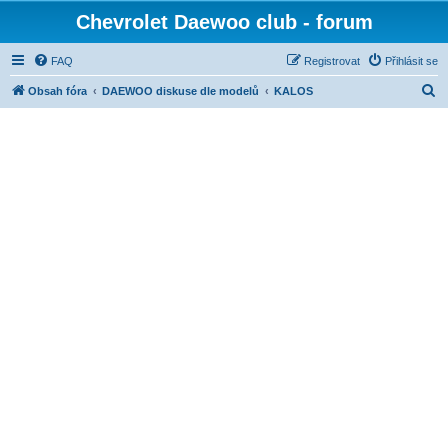
Chevrolet Daewoo club - forum
FAQ
Registrovat
Přihlásit se
H
Obsah fóra
DAEWOO diskuse dle modelů
KALOS
l
e
d
a
t