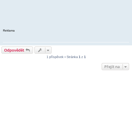
Reklama
Odpovědět
1 příspěvek • Stránka
1
z
1
Přejít na