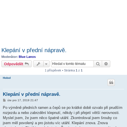
Klepání v přední nápravě.
Moderátor:
Blue Lanos
Hledat
Pokročilé 
Odpovědět
1 příspěvek • Stránka
1
z
1
Hobol
Klepání v přední nápravě.
P
úte pro 17, 2019 21:47
ř
í
Po výměně předních ramen a čepů se po krátké době ozvalo při prudším
s
rozjezdu a nebo zabrzdění klepnutí, někdy i při přejetí větší nerovnosti.
p
ě
Myslel jsem, že jsem něco špatně utáhl. Zkontroloval jsem šrouby co
v
jsem měl povolený a pro jistotu víc utáhl. Klepání znova. Znova
e