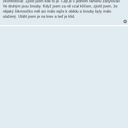
k
zkontrolovat. Zjistil jsem kde to je. Čep je v jednom ramenu zanýtován.
Ve druhým jsou šrouby. Když jsem za ně vzal klíčem, zjistil jsem, že
nějaký šikmoočko měl asi málo rejže k obědu a šrouby byly málo
utažený. Utáhl jsem je na krev a teď je klid.