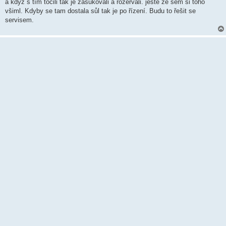
k
a když s tím točili tak je zasukovali a rozervali. ještě že sem si toho
všiml. Kdyby se tam dostala sůl tak je po řízení. Budu to řešit se
servisem.