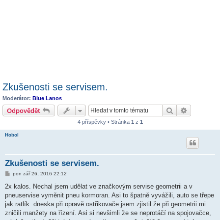
Zkušenosti se servisem.
Moderátor:
Blue Lanos
Hledat
Pokročilé 
Odpovědět
4 příspěvky • Stránka
1
z
1
Hobol
Zkušenosti se servisem.
P
pon zář 26, 2016 22:12
ř
í
2x kalos. Nechal jsem udělat ve značkovým servise geometrii a v
s
pneuservise vyměnit pneu kormoran. Asi to špatně vyvážili, auto se třepe
p
ě
jak ratlík. dneska při opravě ostřikovače jsem zjistil že při geometrii mi
v
zničili manžety na řízení. Asi si nevšimli že se neprotáčí na spojovačce,
e