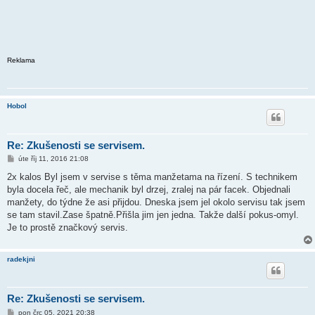
Reklama
Hobol
Re: Zkušenosti se servisem.
P
úte říj 11, 2016 21:08
ř
í
2x kalos Byl jsem v servise s těma manžetama na řízení. S technikem
s
byla docela řeč, ale mechanik byl drzej, zralej na pár facek. Objednali
p
ě
manžety, do týdne že asi přijdou. Dneska jsem jel okolo servisu tak jsem
v
se tam stavil.Zase špatně.Přišla jim jen jedna. Takže další pokus-omyl.
e
k
Je to prostě značkový servis.
radekjni
Re: Zkušenosti se servisem.
P
pon črc 05, 2021 20:38