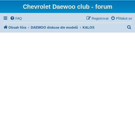
Chevrolet Daewoo club - forum
FAQ
Registrovat
Přihlásit se
H
Obsah fóra
DAEWOO diskuse dle modelů
KALOS
l
e
d
a
t