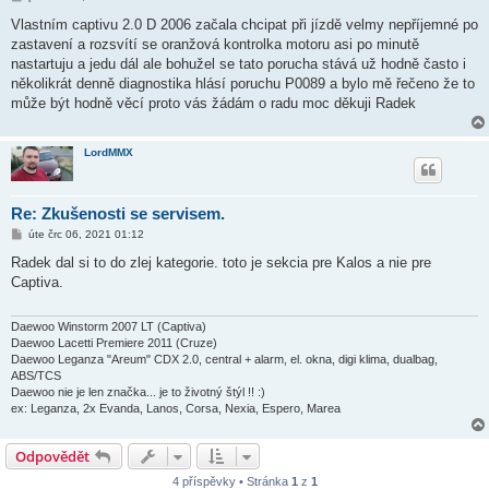
ř
í
Vlastním captivu 2.0 D 2006 začala chcipat při jízdě velmy nepříjemné po
s
zastavení a rozsvítí se oranžová kontrolka motoru asi po minutě
p
ě
nastartuju a jedu dál ale bohužel se tato porucha stává už hodně často i
v
několikrát denně diagnostika hlásí poruchu P0089 a bylo mě řečeno že to
e
k
může být hodně věcí proto vás žádám o radu moc děkuji Radek
LordMMX
Re: Zkušenosti se servisem.
P
úte črc 06, 2021 01:12
ř
í
Radek dal si to do zlej kategorie. toto je sekcia pre Kalos a nie pre
s
Captiva.
p
ě
v
e
Daewoo Winstorm 2007 LT (Captiva)
k
Daewoo Lacetti Premiere 2011 (Cruze)
Daewoo Leganza "Areum" CDX 2.0, central + alarm, el. okna, digi klima, dualbag,
ABS/TCS
Daewoo nie je len značka... je to životný štýl !! :)
ex: Leganza, 2x Evanda, Lanos, Corsa, Nexia, Espero, Marea
Odpovědět
4 příspěvky • Stránka
1
z
1