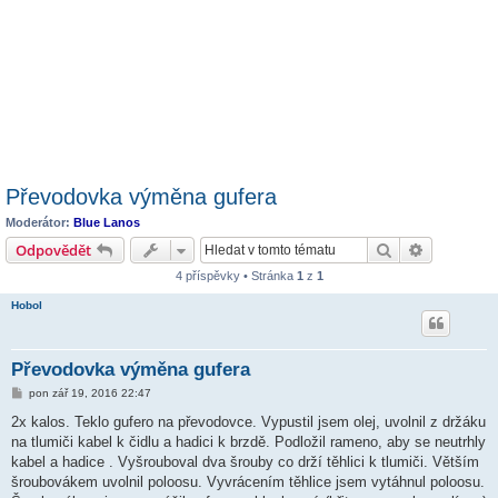
Převodovka výměna gufera
Moderátor:
Blue Lanos
Hledat
Pokročilé 
Odpovědět
4 příspěvky • Stránka
1
z
1
Hobol
Převodovka výměna gufera
P
pon zář 19, 2016 22:47
ř
í
2x kalos. Teklo gufero na převodovce. Vypustil jsem olej, uvolnil z držáku
s
na tlumiči kabel k čidlu a hadici k brzdě. Podložil rameno, aby se neutrhly
p
ě
kabel a hadice . Vyšrouboval dva šrouby co drží těhlici k tlumiči. Větším
v
šroubovákem uvolnil poloosu. Vyvrácením těhlice jsem vytáhnul poloosu.
e