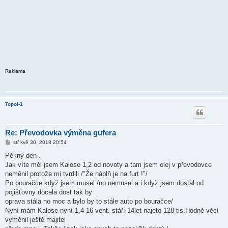
Reklama
Topol-1
Re: Převodovka výměna gufera
P
stř kvě 30, 2018 20:54
ř
í
Pěkný den .
s
Jak víte měl jsem Kalose 1,2 od novoty a tam jsem olej v převodovce
p
ě
neměnil protože mi tvrdili /"Že náplň je na furt !"/
v
Po bouračce když jsem musel /no nemusel a i když jsem dostal od
e
k
pojišťovny docela dost tak by
oprava stála no moc a bylo by to stále auto po bouračce/
Nyní mám Kalose nyní 1,4 16 vent. stáří 14let najeto 128 tis.Hodně věcí
vyměnil ještě majitel