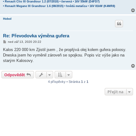
• Renault Clio III Grandtour 1.2 (07/2010) • červená • 16V 55kW (D4FD7)
• Renault Megane III Grandtour 1.6 (08/2015) • hnědá metalíza • 16V 81kW (K4MR8)
Hobol
Re: Převodovka výměna gufera
P
ned zář 13, 2020 20:22
ř
í
Kalos 220 000 km Zjistil jsem , že proplývá olej kolem gufera poloosy.
s
Dneska jsem ho vyměnil zároveň se spojkou. Popis viz výše jako na
p
ě
starým Kalosovy.
v
e
k
Odpovědět
4 příspěvky • Stránka
1
z
1
Přejít na