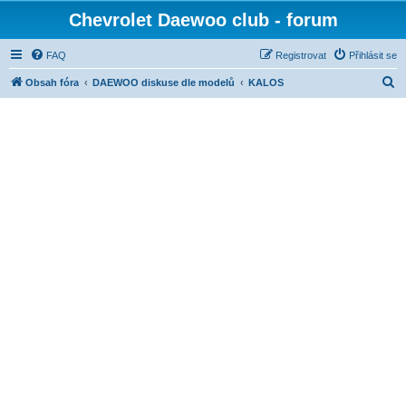
Chevrolet Daewoo club - forum
FAQ
Registrovat
Přihlásit se
H
Obsah fóra
DAEWOO diskuse dle modelů
KALOS
l
e
d
a
t