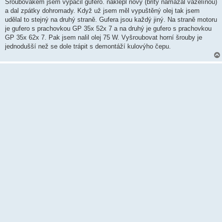
k
Šroubovákem jsem vypáčil gufero. naklepl nový (břity namazal vazelínou)
a dal zpátky dohromady. Když už jsem měl vypuštěný olej tak jsem
udělal to stejný na druhý straně. Gufera jsou každý jiný. Na straně motoru
je gufero s prachovkou GP 35x 52x 7 a na druhý je gufero s prachovkou
GP 35x 62x 7. Pak jsem nalil olej 75 W. Vyšroubovat horní šrouby je
jednodušší než se dole trápit s demontáží kulovýho čepu.