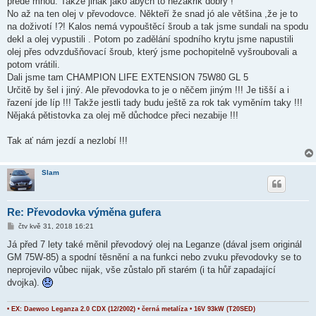
přede mnou. Takže jinak jako abych to nezakřik dobrý !
No až na ten olej v převodovce. Někteří že snad jó ale většina ,že je to
na doživotí !?! Kalos nemá vypouštěcí šroub a tak jsme sundali na spodu
dekl a olej vypustili . Potom po zadělání spodního krytu jsme napustili
olej přes odvzdušňovací šroub, který jsme pochopitelně vyšroubovali a
potom vrátili.
Dali jsme tam CHAMPION LIFE EXTENSION 75W80 GL 5
Určitě by šel i jiný. Ale převodovka to je o něčem jiným !!! Je tišší a i
řazení jde líp !!! Takže jestli tady budu ještě za rok tak vyměním taky !!!
Nějaká pětistovka za olej mě důchodce přeci nezabije !!!
Tak ať nám jezdí a nezlobí !!!
Slam
Re: Převodovka výměna gufera
P
čtv kvě 31, 2018 16:21
ř
í
Já před 7 lety také měnil převodový olej na Leganze (dával jsem originál
s
GM 75W-85) a spodní těsnění a na funkci nebo zvuku převodovky se to
p
ě
neprojevilo vůbec nijak, vše zůstalo při starém (i ta hůř zapadající
v
dvojka).
e
k
• EX: Daewoo Leganza 2.0 CDX (12/2002) • černá metalíza • 16V 93kW (T20SED)