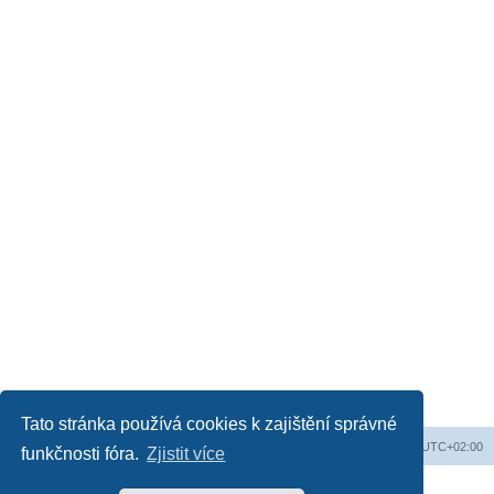
Tato stránka používá cookies k zajištění správné
Obsah fóra
Všechny časy jsou v
UTC+02:00
funkčnosti fóra.
Zjistit více
Založeno na
phpBB
® Forum Software © phpBB Limited