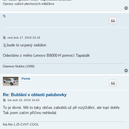
Opravy vašich plechových miláčikov
Tj
P
ned dub 17, 2016 22:16
ř
í
Jj,bude to ucpaný radiátor.
s
p
ě
Odesláno z mého Lenovo B8000-H pomocí Tapatalk
v
e
k
Daewoo Nubira (1998)
Vlasta
Re: Bublání v oblasti palubovky
P
úte dub 19, 2016 16:43
ř
í
To je divné. Mě to taky občas zabublá už při rozjíždění, ale topí dobře.
s
Tak jsem zatím příčinu nehledal.
p
ě
v
e
Kia Rio 1.25 CVVT COOL
k