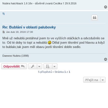
Nubira hatchback 1.6 16v - důvěrně zvaná Cecilka † 29.9.2016
Tj
Re: Bublání v oblasti palubovky
P
úte dub 19, 2016 17:30
ř
í
Mně už nebublá protáhnul jsem to ve vyšších otáčkách a odvzdušnilo se
s
to. Od té doby to topí a nebublá
Dělal jsem těsnění pod hlavou a když
p
ě
to bublalo,tak jsem měl obavu jestli těsnění dobře sedlo.
v
e
k
Daewoo Nubira (1998)
Odpovědět
5 příspěvků • Stránka
1
z
1
Přejít na