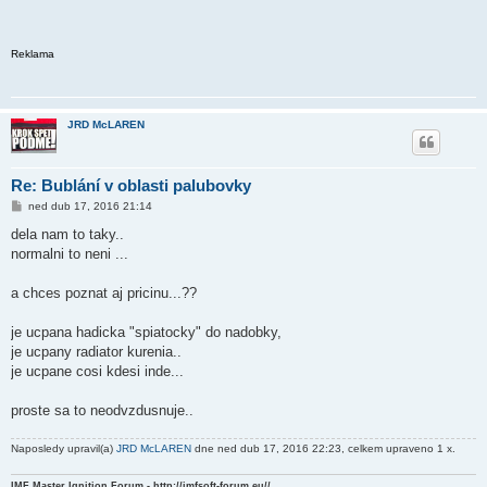
Reklama
JRD McLAREN
Re: Bublání v oblasti palubovky
P
ned dub 17, 2016 21:14
ř
í
dela nam to taky..
s
normalni to neni ...
p
ě
v
a chces poznat aj pricinu...??
e
k
je ucpana hadicka "spiatocky" do nadobky,
je ucpany radiator kurenia..
je ucpane cosi kdesi inde...
proste sa to neodvzdusnuje..
Naposledy upravil(a)
JRD McLAREN
dne ned dub 17, 2016 22:23, celkem upraveno 1 x.
IMF Master Ignition Forum - http://imfsoft-forum.eu//