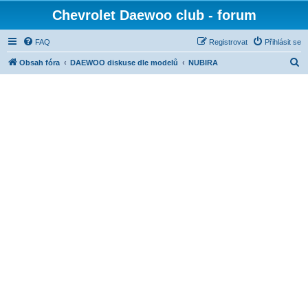
Chevrolet Daewoo club - forum
FAQ
Registrovat
Přihlásit se
H
Obsah fóra
DAEWOO diskuse dle modelů
NUBIRA
l
e
d
a
t