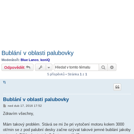
Bublání v oblasti palubovky
Moderátoři:
Blue Lanos
,
koniQ
Hledat
Pokročilé 
Odpovědět
5 příspěvků • Stránka
1
z
1
Tj
Bublání v oblasti palubovky
P
ned dub 17, 2016 17:52
ř
í
Zdravím všechny,
s
p
ě
Mám takový problém. Stává se mi že pri vytočení motoru kolem 3000
v
ot/min se z pod palubní desky začne ozývat takové jemné bublání jakoby
e