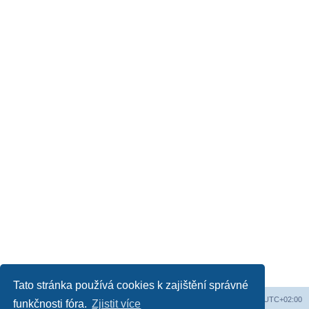
Tato stránka používá cookies k zajištění správné
Obsah fóra
Všechny časy jsou v
UTC+02:00
funkčnosti fóra.
Zjistit více