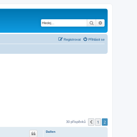
Hledat
Pokročilé hledání
Registrovat
Přihlásit se
1
2
Předchozí
30 příspěvků
Dallen