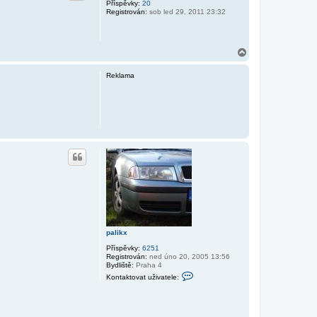
Příspěvky:
20
Registrován:
sob led 29, 2011 23:32
N
a
h
Reklama
o
r
u
palikx
Příspěvky:
6251
Registrován:
ned úno 20, 2005 13:56
Bydliště:
Praha 4
K
Kontaktovat uživatele:
o
n
t
a
k