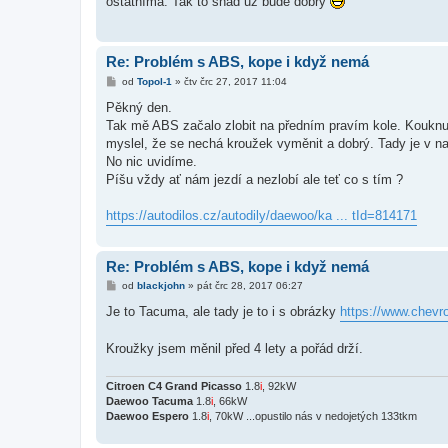
ostatníma. Tak to snad už bude dobrý
p
ě
v
e
k
Re: Problém s ABS, kope i když nemá
P
od
Topol-1
»
čtv črc 27, 2017 11:04
ř
í
Pěkný den.
s
Tak mě ABS začalo zlobit na předním pravím kole. Kouknul 
p
ě
myslel, že se nechá kroužek vyměnit a dobrý. Tady je v na
v
No nic uvidíme.
e
k
Píšu vždy ať nám jezdí a nezlobí ale teť co s tím ?
https://autodilos.cz/autodily/daewoo/ka ... tId=814171
Re: Problém s ABS, kope i když nemá
P
od
blackjohn
»
pát črc 28, 2017 06:27
ř
í
Je to Tacuma, ale tady je to i s obrázky
https://www.chevr
s
p
ě
Kroužky jsem měnil před 4 lety a pořád drží.
v
e
k
Citroen C4 Grand Picasso
1.8
i
, 92kW
Daewoo Tacuma
1.8
i
, 66kW
Daewoo Espero
1.8
i
, 70kW ...opustilo nás v nedojetých 133tkm