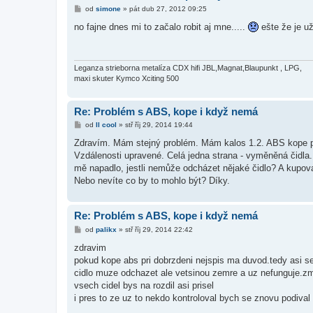
P
od
simone
»
pát dub 27, 2012 09:25
ř
í
no fajne dnes mi to začalo robit aj mne.....
ešte že je už
s
p
ě
v
e
Leganza strieborna metalíza CDX hifi JBL,Magnat,Blaupunkt , LPG,
k
maxi skuter Kymco Xciting 500
Re: Problém s ABS, kope i když nemá
P
od
ll cool
»
stř říj 29, 2014 19:44
ř
í
Zdravím. Mám stejný problém. Mám kalos 1.2. ABS kope při
s
Vzdálenosti upravené. Celá jedna strana - vyměněná čidla. 
p
ě
mě napadlo, jestli nemůže odcházet nějaké čidlo? A kupova
v
Nebo nevíte co by to mohlo být? Díky.
e
k
Re: Problém s ABS, kope i když nemá
P
od
palikx
»
stř říj 29, 2014 22:42
ř
í
zdravim
s
pokud kope abs pri dobrzdeni nejspis ma duvod.tedy asi se 
p
ě
cidlo muze odchazet ale vetsinou zemre a uz nefunguje.zm
v
vsech cidel bys na rozdil asi prisel
e
k
i pres to ze uz to nekdo kontroloval bych se znovu podival