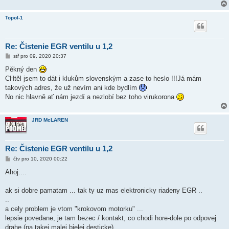
Topol-1
Re: Čistenie EGR ventilu u 1,2
P
stř pro 09, 2020 20:37
ř
í
Pěkný den
s
CHtěl jsem to dát i klukům slovenským a zase to heslo !!!Já mám
p
ě
takových adres, že už nevím ani kde bydlím
v
No nic hlavně ať nám jezdí a nezlobí bez toho virukorona
e
k
JRD McLAREN
Re: Čistenie EGR ventilu u 1,2
P
čtv pro 10, 2020 00:22
ř
í
Ahoj....
s
p
ě
ak si dobre pamatam ... tak ty uz mas elektronicky riadeny EGR ..
v
..
e
k
a cely problem je vtom "krokovom motorku" ...
lepsie povedane, je tam bezec / kontakt, co chodi hore-dole po odpovej
drahe (na takej malej bielej desticke)