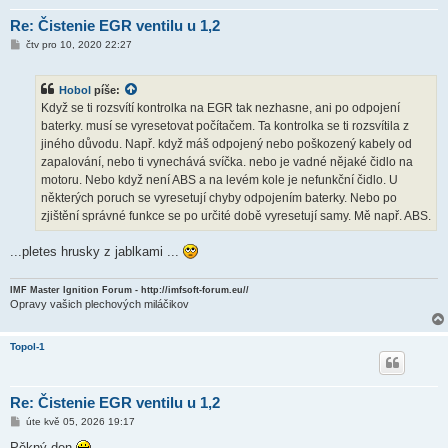
Re: Čistenie EGR ventilu u 1,2
P
čtv pro 10, 2020 22:27
ř
í
s
Hobol
píše:
p
ě
Když se ti rozsvítí kontrolka na EGR tak nezhasne, ani po odpojení
v
baterky. musí se vyresetovat počítačem. Ta kontrolka se ti rozsvítila z
e
k
jiného důvodu. Např. když máš odpojený nebo poškozený kabely od
zapalování, nebo ti vynechává svíčka. nebo je vadné nějaké čidlo na
motoru. Nebo když není ABS a na levém kole je nefunkční čidlo. U
některých poruch se vyresetují chyby odpojením baterky. Nebo po
zjištění správné funkce se po určité době vyresetují samy. Mě např. ABS.
...pletes hrusky z jablkami ...
IMF Master Ignition Forum - http://imfsoft-forum.eu//
Opravy vašich plechových miláčikov
Topol-1
Re: Čistenie EGR ventilu u 1,2
P
úte kvě 05, 2026 19:17
ř
í
Pěkný den