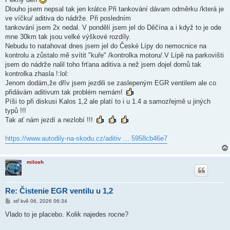
s
Dlouho jsem nepsal tak jen krátce.Při tankování dávam odměrku /která je
p
ě
ve víčku/ aditiva do nádrže. Při posledním
v
tankování jsem 2x nedal. V pondělí jsem jel do Děčína a i když to je ode
e
k
mne 30km tak jsou velké výškové rozdíly.
Nebudu to natahovat dnes jsem jel do České Lípy do nemocnice na
kontrolu a zůstalo mě svítit "kuře" /kontrolka motoru/.V Lípě na parkovišti
jsem do nádrže nalil toho frťana aditiva a než jsem dojel domů tak
kontrolka zhasla !:lol:
Jenom dodám,že dřív jsem jezdili se zaslepeným EGR ventilem ale co
přidávám aditivum tak problém nemám!
Píši to při diskusi Kalos 1,2 ale platí to i u 1.4 a samozřejmě u jiných
typů !!!
Tak ať nám jezdí a nezlobí !!!
https://www.autodily-na-skodu.cz/aditiv ... 5958cb46e7
milosh
Re: Čistenie EGR ventilu u 1,2
P
stř kvě 06, 2026 06:34
ř
í
Vlado to je placebo. Kolik najedes rocne?
s
p