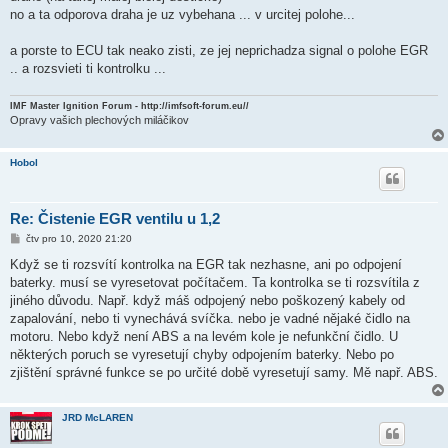
no a ta odporova draha je uz vybehana ... v urcitej polohe...
a porste to ECU tak neako zisti, ze jej neprichadza signal o polohe EGR
.. a rozsvieti ti kontrolku ...
IMF Master Ignition Forum - http://imfsoft-forum.eu//
Opravy vašich plechových miláčikov
Hobol
Re: Čistenie EGR ventilu u 1,2
P
čtv pro 10, 2020 21:20
ř
í
Když se ti rozsvítí kontrolka na EGR tak nezhasne, ani po odpojení
s
baterky. musí se vyresetovat počítačem. Ta kontrolka se ti rozsvítila z
p
ě
jiného důvodu. Např. když máš odpojený nebo poškozený kabely od
v
zapalování, nebo ti vynechává svíčka. nebo je vadné nějaké čidlo na
e
k
motoru. Nebo když není ABS a na levém kole je nefunkční čidlo. U
některých poruch se vyresetují chyby odpojením baterky. Nebo po
zjištění správné funkce se po určité době vyresetují samy. Mě např. ABS.
JRD McLAREN