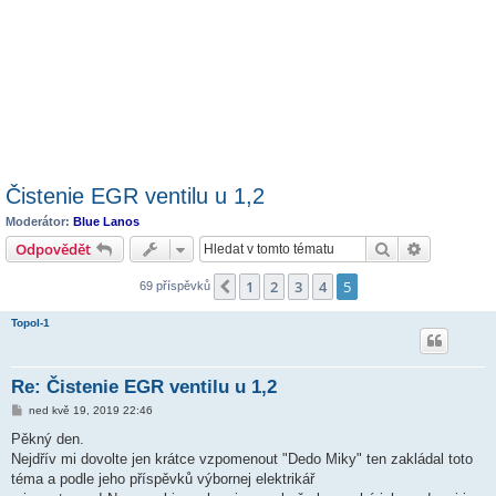
Čistenie EGR ventilu u 1,2
Moderátor:
Blue Lanos
Hledat
Pokročilé 
Odpovědět
1
2
3
4
5
Předchozí
69 příspěvků
Topol-1
Re: Čistenie EGR ventilu u 1,2
P
ned kvě 19, 2019 22:46
ř
í
Pěkný den.
s
Nejdřív mi dovolte jen krátce vzpomenout "Dedo Miky" ten zakládal toto
p
ě
téma a podle jeho příspěvků výbornej elektrikář
v