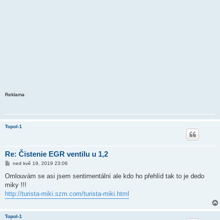
Reklama
Topol-1
Re: Čistenie EGR ventilu u 1,2
P
ned kvě 19, 2019 23:06
ř
í
Omlouvám se asi jsem sentimentální ale kdo ho přehlíd tak to je dedo
s
miky !!!
p
ě
http://turista-miki.szm.com/turista-miki.html
v
e
k
Topol-1