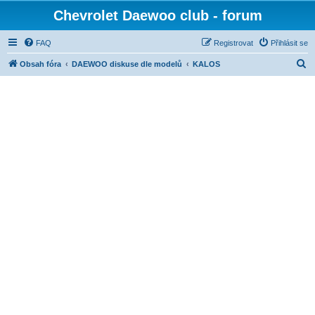
Chevrolet Daewoo club - forum
FAQ
Registrovat
Přihlásit se
H
Obsah fóra
DAEWOO diskuse dle modelů
KALOS
l
e
d
a
t