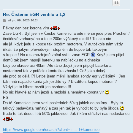
Re: Čistenie EGR ventilu u 1,2
P
stř pro 09, 2020 20:24
ř
í
Pěkný den bez korona viru
s
Zase EGR . Byl jsem v České Kamenici a ode mě se jede přes Prácheň /
p
ě
čedičové varhany/ no a to je 200m výškový rozdíl ! To jako nic
v
ale já ,když jedu s kopce tak brzdím motorem. V autoškole nám vždy
e
k
říkali, že jakým převodovým stupněm do kopce tak takovým
s kopce ! No a samozřejmě začal svítit zase EGR
Když jsem přijel
domů tak jsem napojil baterku na nabíječku no a dneska
tady po okrese asi 40km. Ale ráno ,když jsem připojil baterku a
nastartoval tak v pořádku kontrolka zhasla ! Což jako dobrý
ale proč to dělá !?! Letos jsem měnil lambda sondy egr vyčištěný . Jen
tak mně napadlo kurňa jak jezdíte vy ? Brzdíte s kopce motorem?
Vždyť je to blbost brzdit jen brzdama !!!
No nic hlavně ať nám jezdí a nezlobí a nemáme korona vir
PS:
Do té Kamenice jsem vezl posledních 59kg jablek do palírny . Byly to
takový padavčata mrňavý a zas jen tak je vyhodit to by byla škoda
Bude to tak deset litrů 50% jabkovice! Jak říkám střízliví nas nedostanou
https://www.google.com/search?client=fi ... 1+kamenice