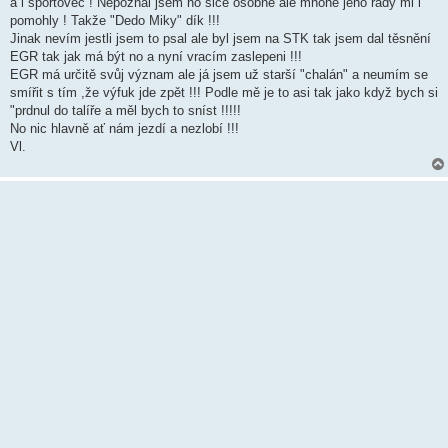
a i sportovec ! Nepoznal jsem ho sice osobně ale mnohé jeho rady mi i
e
k
pomohly ! Takže "Dedo Miky" dík !!!
Jinak nevím jestli jsem to psal ale byl jsem na STK tak jsem dal těsnění
EGR tak jak má být no a nyní vracím zaslepeni !!!
EGR má určitě svůj význam ale já jsem už starší "chalán" a neumím se
smířit s tím ,že výfuk jde zpět !!! Podle mě je to asi tak jako když bych si
"prdnul do talíře a měl bych to sníst !!!!!
No nic hlavně ať nám jezdí a nezlobí !!!
Vl.