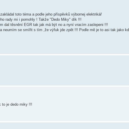
akládal toto téma a podle jeho příspěvků výbornej elektrikář
ho rady mi i pomohly ! Takže "Dedo Miky" dík !!!
em dal těsnění EGR tak jak má být no a nyní vracím zaslepeni !!!
 neumím se smířit s tím ,že výfuk jde zpět !!! Podle mě je to asi tak jako kd
to je dedo miky !!!