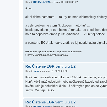
P
od
JRD McLAREN
»
čtv pro 10, 2020 00:22
ř
í
Ahoj....
s
p
ě
ak si dobre pamatam ... tak ty uz mas elektronicky riaden
v
..
e
k
a cely problem je vtom "krokovom motorku" ...
lepsie povedane, je tam bezec / kontakt, co chodi hore-dole
no a ta odporova draha je uz vybehana ... v urcitej polohe..
a porste to ECU tak neako zisti, ze jej neprichadza signal o
IMF Master Ignition Forum - http://imfsoft-forum.eu//
Opravy vašich plechových miláčikov
Re: Čistenie EGR ventilu u 1,2
P
od
Hobol
»
čtv pro 10, 2020 21:20
ř
í
Když se ti rozsvítí kontrolka na EGR tak nezhasne, ani po 
s
Např. když máš odpojený nebo poškozený kabely od zapalo
p
ě
levém kole je nefunkční čidlo. U některých poruch se vyres
v
samy. Mě např. ABS.
e
k
Re: Čistenie EGR ventilu u 1,2
P
od
JRD McLAREN
»
čtv pro 10, 2020 22:27