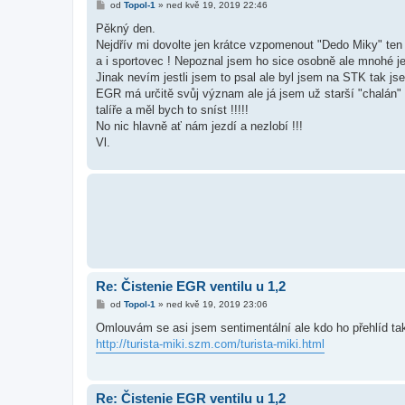
P
od
Topol-1
»
ned kvě 19, 2019 22:46
ř
í
Pěkný den.
s
Nejdřív mi dovolte jen krátce vzpomenout "Dedo Miky" ten z
p
ě
a i sportovec ! Nepoznal jsem ho sice osobně ale mnohé je
v
Jinak nevím jestli jsem to psal ale byl jsem na STK tak js
e
k
EGR má určitě svůj význam ale já jsem už starší "chalán" a
talíře a měl bych to sníst !!!!!
No nic hlavně ať nám jezdí a nezlobí !!!
Vl.
Re: Čistenie EGR ventilu u 1,2
P
od
Topol-1
»
ned kvě 19, 2019 23:06
ř
í
Omlouvám se asi jsem sentimentální ale kdo ho přehlíd tak 
s
http://turista-miki.szm.com/turista-miki.html
p
ě
v
e
k
Re: Čistenie EGR ventilu u 1,2