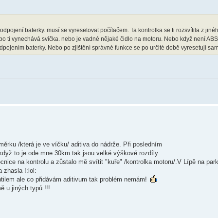
odpojení baterky. musí se vyresetovat počítačem. Ta kontrolka se ti rozsvítila z jin
 ti vynechává svíčka. nebo je vadné nějaké čidlo na motoru. Nebo když není ABS 
odpojením baterky. Nebo po zjištění správné funkce se po určité době vyresetují sa
ěrku /která je ve víčku/ aditiva do nádrže. Při posledním
 když to je ode mne 30km tak jsou velké výškové rozdíly.
ice na kontrolu a zůstalo mě svítit "kuře" /kontrolka motoru/.V Lípě na par
 zhasla !:lol:
tilem ale co přidávám aditivum tak problém nemám!
ě u jiných typů !!!