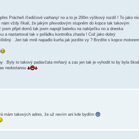
es Prácheň /čedičové varhany/ no a to je 200m výškový rozdíl ! To jako ni
le nám vždy říkali, že jakým převodovým stupněm do kopce tak takovým
jsem přijel domů tak jsem napojil baterku na nabíječku no a dneska
rku a nastartoval tak v pořádku kontrolka zhasla ! Což jako dobrý
čištěný . Jen tak mně napadlo kurňa jak jezdíte vy ? Brzdíte s kopce motore
r
y . Byly to takový padavčata mrňavý a zas jen tak je vyhodit to by byla ško
 nas nedostanou
!!Já mám takových adres, že už nevím ani kde bydlím