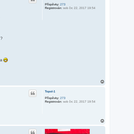
o
r
Příspěvky:
273
Registrován:
sob črc 22, 2017 19:54
u
c
m?
da
N
a
h
Topol-1
o
r
Příspěvky:
273
Registrován:
sob črc 22, 2017 19:54
u
N
a
h
o