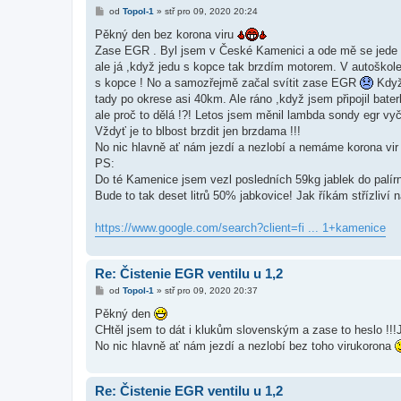
P
od
Topol-1
»
stř pro 09, 2020 20:24
ř
í
Pěkný den bez korona viru
s
Zase EGR . Byl jsem v České Kamenici a ode mě se jede př
p
ě
ale já ,když jedu s kopce tak brzdím motorem. V autoško
v
s kopce ! No a samozřejmě začal svítit zase EGR
Když 
e
k
tady po okrese asi 40km. Ale ráno ,když jsem připojil bate
ale proč to dělá !?! Letos jsem měnil lambda sondy egr vy
Vždyť je to blbost brzdit jen brzdama !!!
No nic hlavně ať nám jezdí a nezlobí a nemáme korona vi
PS:
Do té Kamenice jsem vezl posledních 59kg jablek do palírn
Bude to tak deset litrů 50% jabkovice! Jak říkám střízliví
https://www.google.com/search?client=fi ... 1+kamenice
Re: Čistenie EGR ventilu u 1,2
P
od
Topol-1
»
stř pro 09, 2020 20:37
ř
í
Pěkný den
s
CHtěl jsem to dát i klukům slovenským a zase to heslo !
p
ě
No nic hlavně ať nám jezdí a nezlobí bez toho virukorona
v
e
k
Re: Čistenie EGR ventilu u 1,2