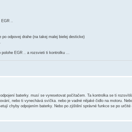
y EGR ..
 po odpovej drahe (na takej malej bielej desticke)
.
 polohe EGR .. a rozsvieti ti kontrolku ...
odpojení baterky. musí se vyresetovat počítačem. Ta kontrolka se ti rozsvítil
vání, nebo ti vynechává svíčka. nebo je vadné nějaké čidlo na motoru. Neb
etují chyby odpojením baterky. Nebo po zjištění správné funkce se po určité 