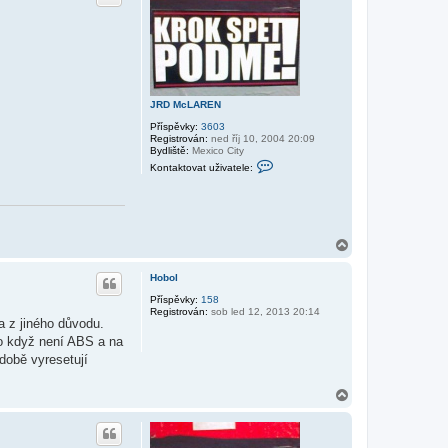
r
u
JRD McLAREN
Příspěvky:
3603
Registrován:
ned říj 10, 2004 20:09
Bydliště:
Mexico City
K
Kontaktovat uživatele:
o
n
t
a
k
t
N
o
a
v
a
h
Hobol
t
o
u
r
Příspěvky:
158
ž
Registrován:
sob led 12, 2013 20:14
u
i
a z jiného důvodu.
v
o když není ABS a na
a
t
době vyresetují
e
l
e
N
J
a
R
h
D
o
M