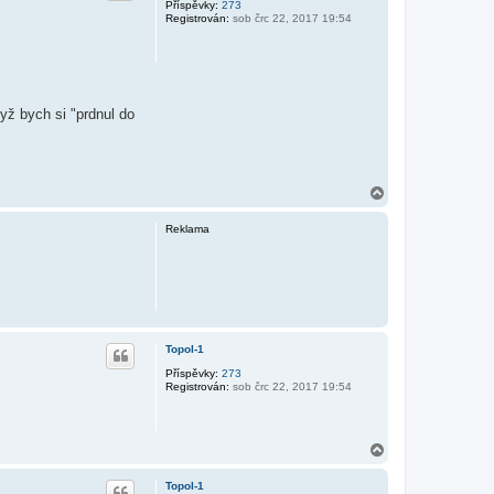
Příspěvky:
273
Registrován:
sob črc 22, 2017 19:54
yž bych si "prdnul do
N
a
h
Reklama
o
r
u
Topol-1
Příspěvky:
273
Registrován:
sob črc 22, 2017 19:54
N
a
h
Topol-1