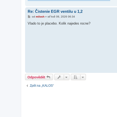
Re: Čistenie EGR ventilu u 1,2
P
od
milosh
»
stř kvě 06, 2026 06:34
ř
í
Vlado to je placebo. Kolik najedes rocne?
s
p
ě
v
e
k
Odpovědět
Zpět na „KALOS“