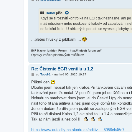
ř
í
s
Hobol
píše:
p
ě
Když se ti rozsvítí kontrolka na EGR tak nezhasne, ani po 
v
máš odpojený nebo poškozený kabely od zapalování, nebo
e
k
nefunkční čidlo. U některých poruch se vyresetují chyby 
...pletes hrusky z jablkami ...
IMF Master Ignition Forum - http://imfsoft-forum.eu//
Opravy vašich plechových miláčikov
Re: Čistenie EGR ventilu u 1,2
P
od
Topol-1
»
úte kvě 05, 2026 19:17
ř
í
Pěkný den
s
Dlouho jsem nepsal tak jen krátce.Při tankování dávam odm
p
ě
tankování jsem 2x nedal. V pondělí jsem jel do Děčína a i
v
Nebudu to natahovat dnes jsem jel do České Lípy do nemocn
e
k
nalil toho frťana aditiva a než jsem dojel domů tak kontrolka
Jenom dodám,že dřív jsem jezdili se zaslepeným EGR ven
Píši to při diskusi Kalos 1,2 ale platí to i u 1.4 a samozřejm
Tak ať nám jezdí a nezlobí !!!
https://www.autodily-na-skodu.cz/aditiv ... 5958cb46e7