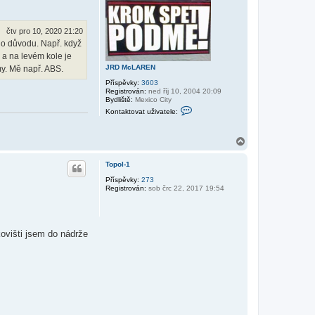
r
c
L
u
A
R
čtv pro 10, 2020 21:20
E
ého důvodu. Např. když
N
a na levém kole je
JRD McLAREN
my. Mě např. ABS.
Příspěvky:
3603
Registrován:
ned říj 10, 2004 20:09
Bydliště:
Mexico City
K
Kontaktovat uživatele:
o
n
t
N
a
a
k
t
h
Topol-1
o
o
v
r
Příspěvky:
273
a
Registrován:
sob črc 22, 2017 19:54
u
t
u
ž
i
v
kovišti jsem do nádrže
a
t
e
l
e
J
R
D
M
c