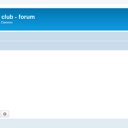
club - forum
 a Daewoo
Hledat
Pokročilé hledání