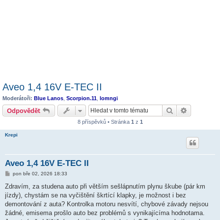
Aveo 1,4 16V E-TEC II
Moderátoři:
Blue Lanos
,
Scorpion.11
,
lomngi
Hledat
Pokročilé 
Odpovědět
8 příspěvků • Stránka
1
z
1
Krepi
Aveo 1,4 16V E-TEC II
P
pon bře 02, 2026 18:33
ř
í
Zdravím, za studena auto při větším sešlápnutím plynu škube (pár km
s
jízdy), chystám se na vyčištění škrtící klapky, je možnost i bez
p
ě
demontování z auta? Kontrolka motoru nesvítí, chybové závady nejsou
v
žádné, emisema prošlo auto bez problémů s vynikajícíma hodnotama.
e