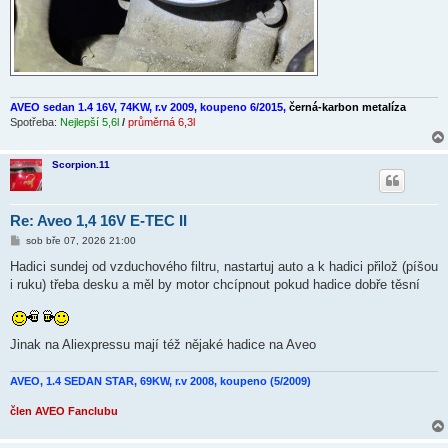
AVEO sedan 1.4 16V, 74KW, r.v 2009, koupeno 6/2015,
černá-karbon metalíza
Spotřeba:
Nejlepší 5,6l
/
průměrná 6,3l
Scorpion.11
Re: Aveo 1,4 16V E-TEC II
P
sob bře 07, 2026 21:00
ř
í
Hadici sundej od vzduchového filtru, nastartuj auto a k hadici přilož (píšou
s
i ruku) třeba desku a měl by motor chcípnout pokud hadice dobře těsní
p
ě
v
e
k
Jinak na Aliexpressu mají též nějaké hadice na Aveo
AVEO, 1.4 SEDAN STAR, 69KW, r.v 2008, koupeno (5/2009)
člen AVEO Fanclubu