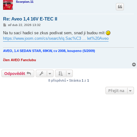
Scorpion.11
Re: Aveo 1,4 16V E-TEC II
P
stř dub 22, 2026 13:32
ř
í
Na tu sací hadici se zkus podívat sem, snad ji budou mít
s
https://www.joom.com/cs/search/q.Sac%C3 ... let%20Aveo
p
ě
v
e
AVEO, 1.4 SEDAN STAR, 69KW, r.v 2008, koupeno (5/2009)
k
člen AVEO Fanclubu
Odpovědět
8 příspěvků • Stránka
1
z
1
Přejít na