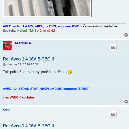
AVEO sedan 1.4 16V, 74KW, r.v 2009, koupeno 6/2015,
černá-karbon metalíza
Spotřeba:
Nejlepší 5,6l
/
průměrná 6,3l
Scorpion.11
Re: Aveo 1,4 16V E-TEC II
P
úte bře 03, 2026 20:38
ř
í
Tak pak už je to jasný proč ti to dělalo
s
p
ě
v
e
AVEO, 1.4 SEDAN STAR, 69KW, r.v 2008, koupeno (5/2009)
k
člen AVEO Fanclubu
Krepi
Re: Aveo 1,4 16V E-TEC II