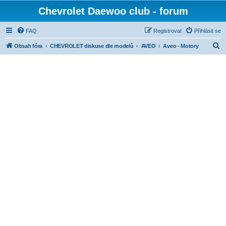
Chevrolet Daewoo club - forum
FAQ
Registrovat
Přihlásit se
H
Obsah fóra
CHEVROLET diskuse dle modelů
AVEO
Aveo - Motory
l
e
d
a
t