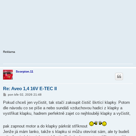
Reklama
Scorpion.11
Re: Aveo 1,4 16V E-TEC II
P
pon bře 02, 2026 21:48
ř
í
Pokud chceš jen vyčistit, tak stačí zakoupit čistič škrtící klapky. Potom
s
dle návodu co se píše a nebo sundáš vzduchovou hadici z klapky a
p
ě
vystříkat klapku, hadrem perfektně zajet co nejhlouběji klapky a vyčistit,
v
e
k
pak zapnout motor a do klapky párkrát stříknout
Jenže já mám lanko, takže s klapku si můžu otevírat sám, ale ty budeš