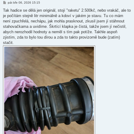
P
pát bře 06, 2026 15:15
ř
í
Tak hadice se dělá jen originál, stojí "raketu" 2.500kč, nebo vrakáč, ale to
s
je počítám stejně litr minimálně a kdoví v jakém je stavu. Tu co mám
p
ě
není zpuchřelá, nechápu, jak mohla prasknout, zkusil jsem jí stáhnout
v
stahovačkama a uvidíme. Škrtící klapka je čistá, takže jsem jí nečistil,
e
k
abych nerozhodil hodnoty a neměl s tím pak potíže. Takhle aspoň
zjistím, zda to bylo tou dírou a zda to takto provizorně bude (zatím)
stačit.