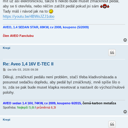
mít už asi elektronickou, takže ti někdo bude muset zmáčknout pedál,
aby se ti otevřela, nebo něčím zatížit pedál pokud jsi sám
Tady máš i návod jak na to
https://youtu.be/4BWoJZJ1obo
AVEO, 1.4 SEDAN STAR, 69KW, r.v 2008, koupeno (5/2009)
člen AVEO Fanclubu
Krepi
Re: Aveo 1,4 16V E-TEC II
P
úte bře 03, 2026 09:38
ř
í
Děkuji, zmáčknutí pedálu není problém, stačí třeba kladivo/násada a
s
posunout sedačku dopředu, aby pedál byl zmáčknutý, mně spíše šlo o
p
ě
to, zda se pak bude muset klapka resetovat a nastavit do výchozí/nulové
v
polohy.
e
k
AVEO sedan 1.4 16V, 74KW, r.v 2009, koupeno 6/2015,
černá-karbon metalíza
Spotřeba:
Nejlepší 5,6l
/
průměrná 6,3l
Krepi