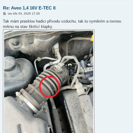
Re: Aveo 1,4 16V E-TEC II
P
úte bře 03, 2026 17:28
ř
í
Tak mám prasklou hadici přívodu vzduchu, tak tu vyměním a rovnou
s
mrknu na stav škrtící klapky.
p
ě
v
e
k