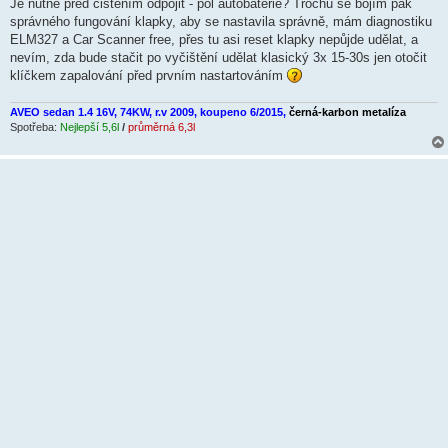
k
Je nutné před čištěním odpojit - pól autobaterie? Trochu se bojím pak
správného fungování klapky, aby se nastavila správně, mám diagnostiku
ELM327 a Car Scanner free, přes tu asi reset klapky nepůjde udělat, a
nevím, zda bude stačit po vyčištění udělat klasický 3x 15-30s jen otočit
klíčkem zapalování před prvním nastartováním
AVEO sedan 1.4 16V, 74KW, r.v 2009, koupeno 6/2015,
černá-karbon metalíza
Spotřeba:
Nejlepší 5,6l
/
průměrná 6,3l