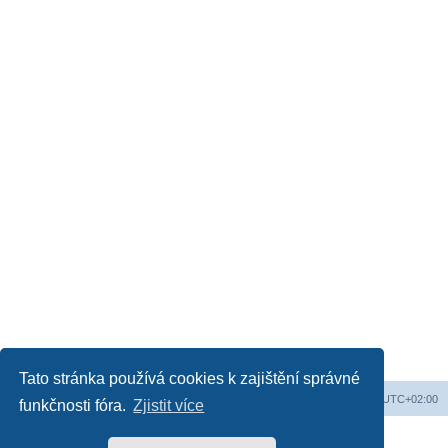
Tato stránka používá cookies k zajištění správné
Obsah fóra
Všechny časy jsou v
UTC+02:00
funkčnosti fóra.
Zjistit více
Založeno na
phpBB
® Forum Software © phpBB Limited