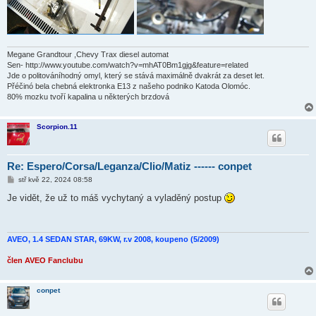
Megane Grandtour ,Chevy Trax diesel automat
Sen- http://www.youtube.com/watch?v=mhAT0Bm1gjg&feature=related
Jde o politováníhodný omyl, který se stává maximálně dvakrát za deset let.
Přéčinó bela chebná elektronka E13 z našeho podniko Katoda Olomóc.
80% mozku tvoří kapalina u některých brzdová
Scorpion.11
Re: Espero/Corsa/Leganza/Clio/Matiz ------ conpet
P
stř kvě 22, 2024 08:58
ř
í
Je vidět, že už to máš vychytaný a vyladěný postup
s
p
ě
v
e
AVEO, 1.4 SEDAN STAR, 69KW, r.v 2008, koupeno (5/2009)
k
člen AVEO Fanclubu
conpet