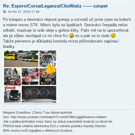
Re: Espero/Corsa/Leganza/Clio/Matiz ------ conpet
P
čtv čer 27, 2024 17:48
ř
í
Po kolapsu a destrukci olejové pumpy a rozvodů už jsme zase na kolech
s
a máme novou STK. Měsíc byla na špalkách. Destrukci čerpadla nelze
p
ě
odhalit, maskuje to unik oleje u gufera kliky. Palix mě na to upozorňoval,
v
ale já vůbec nechápal co mi chce říci
no a pak se to stalo
e
k
Takže prevence je důkladná kontrola místa přišroubování napínací
kladky.
Megane Grandtour ,Chevy Trax diesel automat
Sen- http://www.youtube.com/watch?v=mhAT0Bm1gjg&feature=related
Jde o politováníhodný omyl, který se stává maximálně dvakrát za deset let.
Přéčinó bela chebná elektronka E13 z našeho podniko Katoda Olomóc.
80% mozku tvoří kapalina u některých brzdová