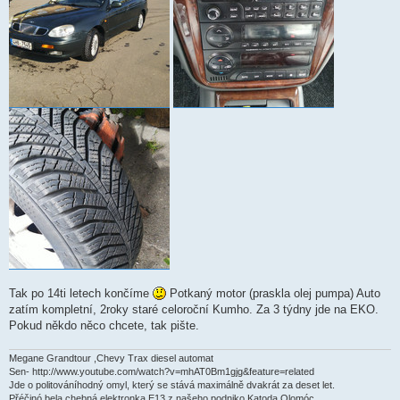
e
k
Tak po 14ti letech končíme
Potkaný motor (praskla olej pumpa) Auto
zatím kompletní, 2roky staré celoroční Kumho. Za 3 týdny jde na EKO.
Pokud někdo něco chcete, tak pište.
Megane Grandtour ,Chevy Trax diesel automat
Sen- http://www.youtube.com/watch?v=mhAT0Bm1gjg&feature=related
Jde o politováníhodný omyl, který se stává maximálně dvakrát za deset let.
Přéčinó bela chebná elektronka E13 z našeho podniko Katoda Olomóc.