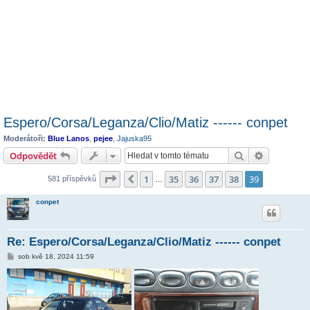
Espero/Corsa/Leganza/Clio/Matiz ------ conpet
Moderátoři:
Blue Lanos
,
pejee
,
Jajuska95
Hledat
Pokročilé 
Odpovědět
Stránka
39
z
39
1
35
36
37
38
39
Předchozí
581 příspěvků
…
conpet
Re: Espero/Corsa/Leganza/Clio/Matiz ------ conpet
P
sob kvě 18, 2024 11:59
ř
í
s
p
ě
v