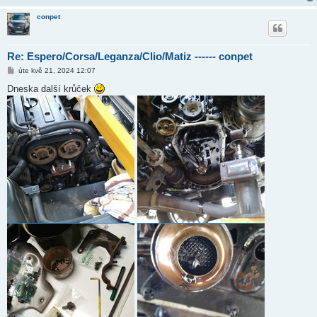
conpet
Re: Espero/Corsa/Leganza/Clio/Matiz ------ conpet
P
úte kvě 21, 2024 12:07
ř
í
Dneska další krůček
s
p
ě
v
e
k