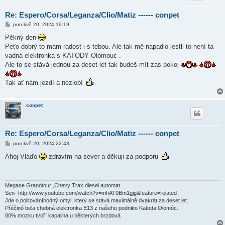
Re: Espero/Corsa/Leganza/Clio/Matiz ------ conpet
P
pon kvě 20, 2024 19:19
ř
í
Pěkný den
s
Peťo dobrý to mám radost i s tebou. Ale tak mě napadlo jestli to není ta
p
ě
vadná elektronka s KATODY Olomouc .
v
Ale to se stává jednou za deset let tak budeš mít zas pokoj
e
k
Tak ať nám jezdí a nezlobí
conpet
Re: Espero/Corsa/Leganza/Clio/Matiz ------ conpet
P
pon kvě 20, 2024 22:43
ř
í
Ahoj Vláďo
zdravím na sever a děkuji za podporu
s
p
ě
v
e
Megane Grandtour ,Chevy Trax diesel automat
k
Sen- http://www.youtube.com/watch?v=mhAT0Bm1gjg&feature=related
Jde o politováníhodný omyl, který se stává maximálně dvakrát za deset let.
Přéčinó bela chebná elektronka E13 z našeho podniko Katoda Olomóc.
80% mozku tvoří kapalina u některých brzdová