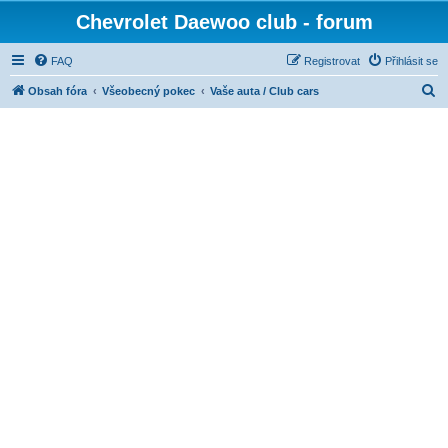
Chevrolet Daewoo club - forum
FAQ
Registrovat
Přihlásit se
H
Obsah fóra
Všeobecný pokec
Vaše auta / Club cars
l
e
d
a
t