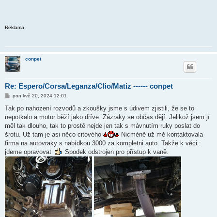
Reklama
conpet
Re: Espero/Corsa/Leganza/Clio/Matiz ------ conpet
P
pon kvě 20, 2024 12:01
ř
í
Tak po nahození rozvodů a zkoušky jsme s údivem zjistili, že se to
s
nepotkalo a motor běží jako dříve. Zázraky se občas dějí. Jelikož jsem jí
p
ě
měl tak dlouho, tak to prostě nejde jen tak s mávnutím ruky poslat do
v
šrotu. Už tam je asi něco citového
Nicméně už mě kontaktovala
e
k
firma na autovraky s nabídkou 3000 za kompletni auto. Takže k věci :
jdeme opravovat
Spodek odstrojen pro přístup k vaně.