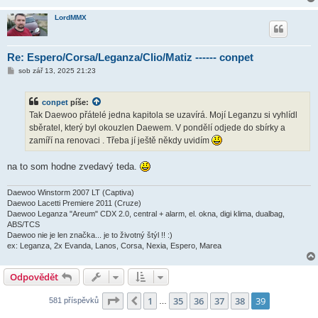
v
e
LordMMX
k
Re: Espero/Corsa/Leganza/Clio/Matiz ------ conpet
P
sob zář 13, 2025 21:23
ř
í
s
conpet
píše:
p
ě
Tak Daewoo přátelé jedna kapitola se uzavírá. Mojí Leganzu si vyhlídl
v
sběratel, který byl okouzlen Daewem. V pondělí odjede do sbírky a
e
k
zamíří na renovaci . Třeba jí ještě někdy uvidím
na to som hodne zvedavý teda.
Daewoo Winstorm 2007 LT (Captiva)
Daewoo Lacetti Premiere 2011 (Cruze)
Daewoo Leganza "Areum" CDX 2.0, central + alarm, el. okna, digi klima, dualbag,
ABS/TCS
Daewoo nie je len značka... je to životný štýl !! :)
ex: Leganza, 2x Evanda, Lanos, Corsa, Nexia, Espero, Marea
Odpovědět
Stránka
39
z
39
1
35
36
37
38
39
Předchozí
581 příspěvků
…