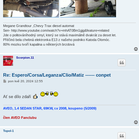
Megane Grandtour ,Chevy Trax diesel automat
Sen- http://www.youtube.com/watch?v=mhAT0Bm1gjg&feature=related
Jde o politováníhodný omyl, který se stává maximálně dvakrát za deset let.
Přéčinó bela chebná elektronka E13 z našeho podniko Katoda Olomóc.
80% mozku tvoří kapalina u některých brzdová
Scorpion.11
Re: Espero/Corsa/Leganza/Clio/Matiz ------ conpet
P
pon kvě 20, 2024 12:55
ř
í
s
p
Ať se dílo zdaří
ě
v
e
AVEO, 1.4 SEDAN STAR, 69KW, r.v 2008, koupeno (5/2009)
k
člen AVEO Fanclubu
Topol-1