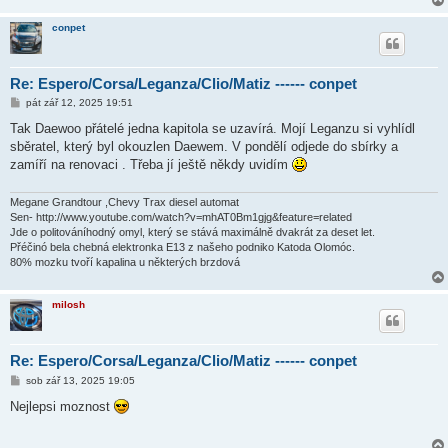
conpet
Re: Espero/Corsa/Leganza/Clio/Matiz ------ conpet
P
pát zář 12, 2025 19:51
ř
í
Tak Daewoo přátelé jedna kapitola se uzavírá. Mojí Leganzu si vyhlídl
s
sběratel, který byl okouzlen Daewem. V pondělí odjede do sbírky a
p
ě
zamíří na renovaci . Třeba jí ještě někdy uvidím
v
e
k
Megane Grandtour ,Chevy Trax diesel automat
Sen- http://www.youtube.com/watch?v=mhAT0Bm1gjg&feature=related
Jde o politováníhodný omyl, který se stává maximálně dvakrát za deset let.
Přéčinó bela chebná elektronka E13 z našeho podniko Katoda Olomóc.
80% mozku tvoří kapalina u některých brzdová
milosh
Re: Espero/Corsa/Leganza/Clio/Matiz ------ conpet
P
sob zář 13, 2025 19:05
ř
í
Nejlepsi moznost
s
p
ě