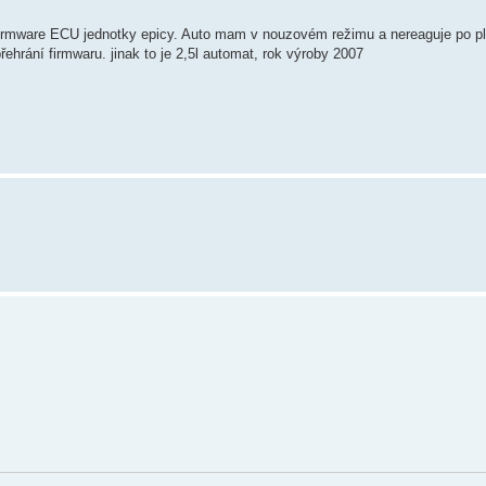
firmware ECU jednotky epicy. Auto mam v nouzovém režimu a nereaguje po p
hrání firmwaru. jinak to je 2,5l automat, rok výroby 2007