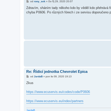
P
od
rony_sek
»
čtv říj 29, 2020 20:07
ř
í
Zdravím, sháním tady někoho kdo by věděl kdo přehrává 
s
chyba P0606. Po různých fórech i ze servisu doporučeno pře
p
ě
v
e
k
Re: Řídicí jednotka Chevrolet Epica
P
od
JardaB
»
pon lis 09, 2020 19:13
ř
í
Zkus
s
p
ě
https://www.ecuservis.eu/codes/code/P0606
v
e
k
https://www.ecuservis.eu/index/partners
JardaB