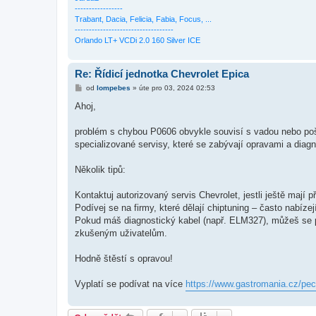
-----------------
Trabant, Dacia, Felicia, Fabia, Focus, ...
-----------------------------------
Orlando LT+ VCDi 2.0 160 Silver ICE
Re: Řídicí jednotka Chevrolet Epica
P
od
lompebes
»
úte pro 03, 2024 02:53
ř
í
Ahoj,
s
p
ě
problém s chybou P0606 obvykle souvisí s vadou nebo poš
v
specializované servisy, které se zabývají opravami a dia
e
k
Několik tipů:
Kontaktuj autorizovaný servis Chevrolet, jestli ještě mají p
Podívej se na firmy, které dělají chiptuning – často nabíze
Pokud máš diagnostický kabel (např. ELM327), můžeš se po
zkušeným uživatelům.
Hodně štěstí s opravou!
Vyplatí se podívat na více
https://www.gastromania.cz/pec