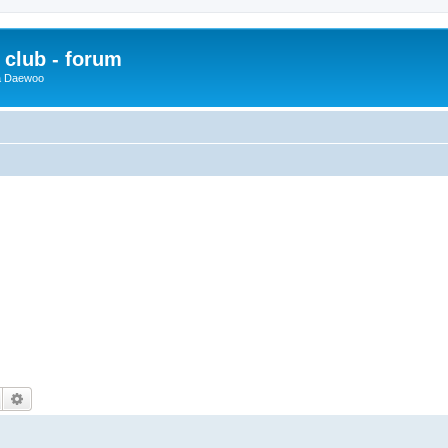
club - forum
 a Daewoo
Hledat
Pokročilé hledání