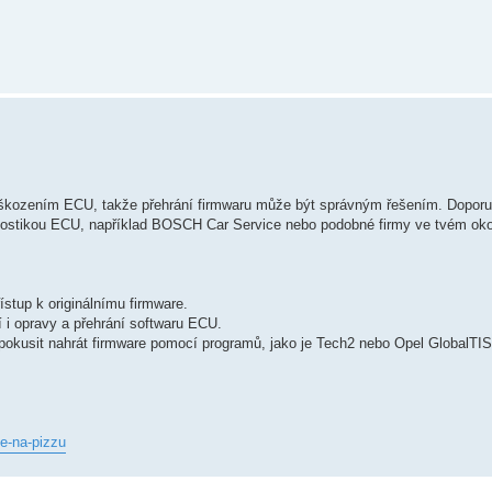
kozením ECU, takže přehrání firmwaru může být správným řešením. Doporuči
gnostikou ECU, například BOSCH Car Service nebo podobné firmy ve tvém oko
řístup k originálnímu firmware.
jí i opravy a přehrání softwaru ECU.
kusit nahrát firmware pomocí programů, jako je Tech2 nebo Opel GlobalTIS, 
e-na-pizzu