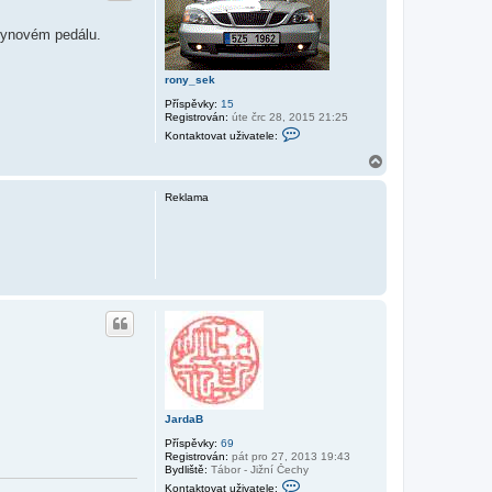
lynovém pedálu.
rony_sek
Příspěvky:
15
Registrován:
úte črc 28, 2015 21:25
K
Kontaktovat uživatele:
o
n
N
t
a
a
h
k
Reklama
o
t
r
o
v
u
a
t
u
ž
i
v
a
t
e
l
e
r
o
JardaB
n
y
Příspěvky:
69
_
Registrován:
pát pro 27, 2013 19:43
s
Bydliště:
Tábor - Jižní Čechy
e
K
k
Kontaktovat uživatele: