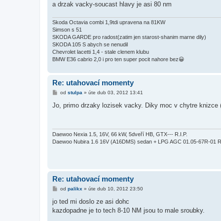
ě
a drzak vacky-soucast hlavy je asi 80 nm
v
e
k
Skoda Octavia combi 1,9tdi upravena na 81KW
Simson s 51
SKODA GARDE pro radost(zatim jen starost-shanim marne dily)
SKODA 105 S abych se nenudil
Chevrolet lacetti 1,4 - stale clenem klubu
BMW E36 cabrio 2,0 i pro ten super pocit nahore bez😀
Re: utahovací momenty
P
od
stulpa
»
úte dub 03, 2012 13:41
ř
í
Jo, primo drzaky lozisek vacky. Diky moc v chytre knizce (ja
s
p
ě
v
e
Daewoo Nexia 1.5, 16V, 66 kW, 5dveří HB, GTX--- R.I.P.
k
Daewoo Nubira 1.6 16V (A16DMS) sedan + LPG AGC 01.05-67R-01 R
Re: utahovací momenty
P
od
palikx
»
úte dub 10, 2012 23:50
ř
í
jo ted mi doslo ze asi dohc
s
kazdopadne je to tech 8-10 NM jsou to male sroubky.
p
ě