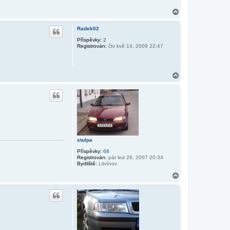
t
a
N
k
a
t
h
o
Radek02
v
o
a
r
Příspěvky:
2
t
Registrován:
čtv kvě 14, 2009 22:47
u
u
ž
i
v
N
a
t
a
e
h
l
o
e
r
p
u
a
l
i
k
x
stulpa
Příspěvky:
68
Registrován:
pát led 26, 2007 20:34
Bydliště:
Litvínov
N
a
h
o
r
u