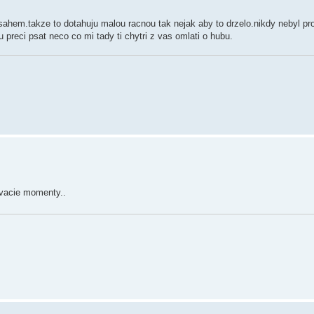
em.takze to dotahuju malou racnou tak nejak aby to drzelo.nikdy nebyl prob
preci psat neco co mi tady ti chytri z vas omlati o hubu.
ovacie momenty..