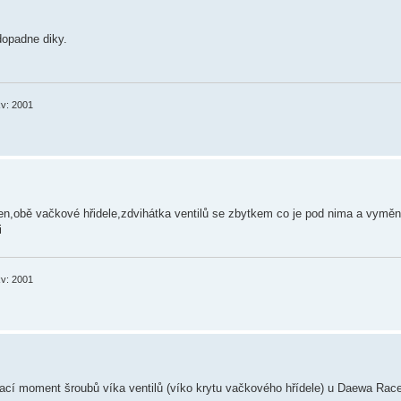
dopadne diky.
v: 2001
,obě vačkové hřidele,zdvihátka ventilů se zbytkem co je pod nima a vyměnil
i
v: 2001
cí moment šroubů víka ventilů (víko krytu vačkového hřídele) u Daewa Racer