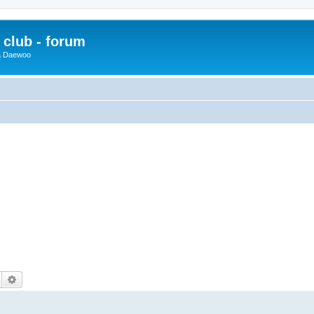
club - forum
 a Daewoo
Hledat
Pokročilé hledání