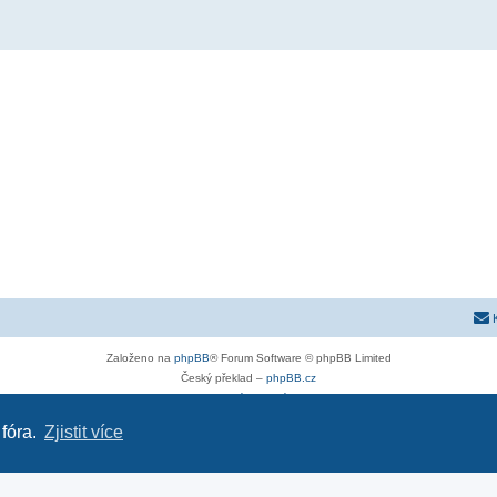
Založeno na
phpBB
® Forum Software © phpBB Limited
Český překlad –
phpBB.cz
Soukromí
|
Podmínky
 fóra.
Zjistit více
astra-g.cz
|
opel-astra-h.cz
|
astra-j.cz
|
opel-forum.cz
|
hyundaiclub.net
|
club-fiat.com
|
kia-club.n