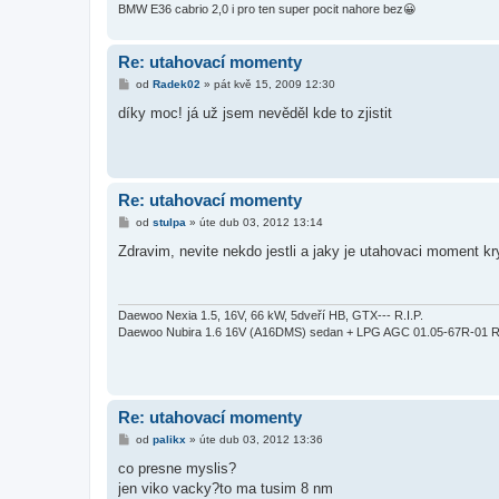
BMW E36 cabrio 2,0 i pro ten super pocit nahore bez😀
Re: utahovací momenty
P
od
Radek02
»
pát kvě 15, 2009 12:30
ř
í
díky moc! já už jsem nevěděl kde to zjistit
s
p
ě
v
e
k
Re: utahovací momenty
P
od
stulpa
»
úte dub 03, 2012 13:14
ř
í
Zdravim, nevite nekdo jestli a jaky je utahovaci moment kr
s
p
ě
v
e
Daewoo Nexia 1.5, 16V, 66 kW, 5dveří HB, GTX--- R.I.P.
k
Daewoo Nubira 1.6 16V (A16DMS) sedan + LPG AGC 01.05-67R-01 R
Re: utahovací momenty
P
od
palikx
»
úte dub 03, 2012 13:36
ř
í
co presne myslis?
s
jen viko vacky?to ma tusim 8 nm
p