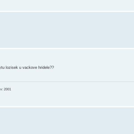
ytu lozisek u vackove hridele??
v: 2001