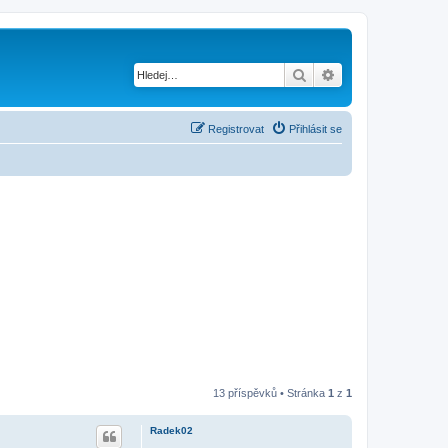
Hledat
Pokročilé hledání
Registrovat
Přihlásit se
13 příspěvků • Stránka
1
z
1
Radek02