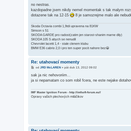
ř
í
no nestras.
s
kazdopadne jsem nikdy nemel momentak s tak malym rozsah
p
ě
dotazene tak na 12-15
8 je samozrejme malo ale nebudu 
v
e
k
Skoda Octavia combi 1,9tdi upravena na 81KW
Simson s 51
SKODA GARDE pro radost(zatim jen starost-shanim marne dily)
SKODA 105 S abych se nenudil
Chevrolet lacetti 1,4 - stale clenem klubu
BMW E36 cabrio 2,0 i pro ten super pocit nahore bez😀
Re: utahovací momenty
P
od
JRD McLAREN
»
pát dub 13, 2012 09:02
ř
í
sak ja nic nehovoriim...
s
ja si nepamatam co som robil fcera, ne este nejake dotah
p
ě
v
e
IMF Master Ignition Forum - http://imfsoft-forum.eu//
k
Opravy vašich plechových miláčikov
Re: utahovací momenty