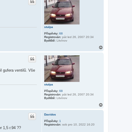
o
t
r
o
v
u
a
t
u
ž
stulpa
i
v
Příspěvky:
68
a
Registrován:
pát led 26, 2007 20:34
t
Bydliště:
Litvínov
e
l
N
e
a
J
h
R
D
o
M
r
c
u
L
 gufera ventilů. Vše
A
R
E
N
stulpa
Příspěvky:
68
Registrován:
pát led 26, 2007 20:34
Bydliště:
Litvínov
N
a
h
Davidos
o
r
Příspěvky:
1
Registrován:
sob pro 10, 2022 16:20
u
 1,5 r.94 ??