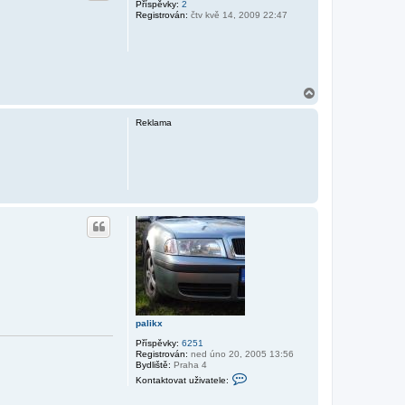
Příspěvky:
2
Registrován:
čtv kvě 14, 2009 22:47
N
a
h
Reklama
o
r
u
palikx
Příspěvky:
6251
Registrován:
ned úno 20, 2005 13:56
Bydliště:
Praha 4
K
Kontaktovat uživatele:
o
n