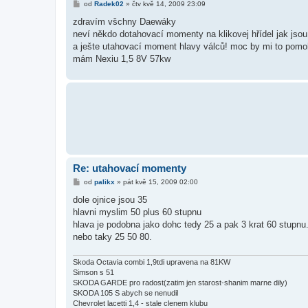
P
od
Radek02
»
čtv kvě 14, 2009 23:09
ř
í
zdravím všchny Daewáky
s
neví někdo dotahovací momenty na klikovej hřídel jak jsou
p
ě
a ješte utahovací moment hlavy válců! moc by mi to pomo
v
mám Nexiu 1,5 8V 57kw
e
k
Re: utahovací momenty
P
od
palikx
»
pát kvě 15, 2009 02:00
ř
í
dole ojnice jsou 35
s
hlavni myslim 50 plus 60 stupnu
p
ě
hlava je podobna jako dohc tedy 25 a pak 3 krat 60 stupnu
v
nebo taky 25 50 80.
e
k
Skoda Octavia combi 1,9tdi upravena na 81KW
Simson s 51
SKODA GARDE pro radost(zatim jen starost-shanim marne dily)
SKODA 105 S abych se nenudil
Chevrolet lacetti 1,4 - stale clenem klubu