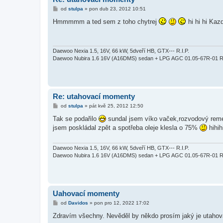
P
od
stulpa
»
pon dub 23, 2012 10:51
ř
í
Hmmmmm a ted sem z toho chytrej
hi hi hi Kaz
s
p
ě
v
e
Daewoo Nexia 1.5, 16V, 66 kW, 5dveří HB, GTX--- R.I.P.
k
Daewoo Nubira 1.6 16V (A16DMS) sedan + LPG AGC 01.05-67R-01 R
Re: utahovací momenty
P
od
stulpa
»
pát kvě 25, 2012 12:50
ř
í
Tak se podařilo
sundal jsem víko vaček,rozvodový remen
s
jsem poskládal zpět a spotřeba oleje klesla o 75%
hihih
p
ě
v
e
Daewoo Nexia 1.5, 16V, 66 kW, 5dveří HB, GTX--- R.I.P.
k
Daewoo Nubira 1.6 16V (A16DMS) sedan + LPG AGC 01.05-67R-01 R
Uahovací momenty
P
od
Davidos
»
pon pro 12, 2022 17:02
ř
í
Zdravím všechny. Nevěděl by někdo prosím jaký je utahova
s