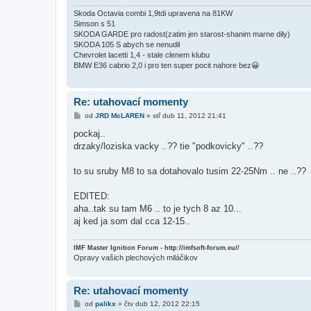
v
e
Skoda Octavia combi 1,9tdi upravena na 81KW
k
Simson s 51
SKODA GARDE pro radost(zatim jen starost-shanim marne dily)
SKODA 105 S abych se nenudil
Chevrolet lacetti 1,4 - stale clenem klubu
BMW E36 cabrio 2,0 i pro ten super pocit nahore bez😀
Re: utahovací momenty
P
od
JRD McLAREN
»
stř dub 11, 2012 21:41
ř
í
pockaj..
s
drzaky/loziska vacky ..?? tie "podkovicky" ..??
p
ě
v
to su sruby M8 to sa dotahovalo tusim 22-25Nm .. ne ..??
e
k
EDITED:
aha..tak su tam M6 .. to je tych 8 az 10...
aj ked ja som dal cca 12-15..
IMF Master Ignition Forum - http://imfsoft-forum.eu//
Opravy vašich plechových miláčikov
Re: utahovací momenty
P
od
palikx
»
čtv dub 12, 2012 22:15