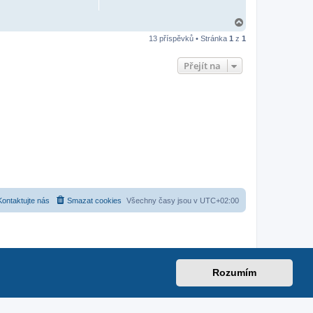
N
a
13 příspěvků • Stránka
1
z
1
h
o
r
Přejít na
u
Kontaktujte nás
Smazat cookies
Všechny časy jsou v
UTC+02:00
Rozumím
et
|
suzuki-forum.cz