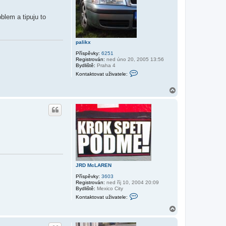
u
u
ž
i
lem a tipuju to
v
a
t
e
palikx
l
e
Příspěvky:
6251
J
Registrován:
ned úno 20, 2005 13:56
R
Bydliště:
Praha 4
D
K
Kontaktovat uživatele:
M
o
c
n
L
t
N
A
a
a
R
k
h
E
t
o
N
o
r
v
u
a
t
u
ž
i
v
a
JRD McLAREN
t
e
Příspěvky:
3603
l
Registrován:
ned říj 10, 2004 20:09
e
Bydliště:
Mexico City
p
K
Kontaktovat uživatele:
a
o
l
n
N
i
t
a
k
a
h
x
k