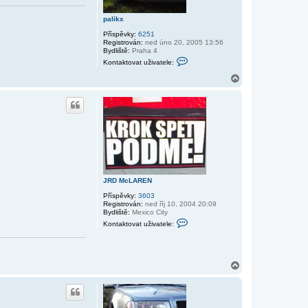
palikx
Příspěvky:
6251
Registrován:
ned úno 20, 2005 13:56
Bydliště:
Praha 4
K
Kontaktovat uživatele:
o
n
N
t
a
a
h
k
o
t
r
o
v
u
a
t
u
ž
i
v
JRD McLAREN
a
t
Příspěvky:
3603
e
Registrován:
ned říj 10, 2004 20:09
l
Bydliště:
Mexico City
e
K
p
Kontaktovat uživatele:
o
a
n
l
t
i
a
k
k
N
x
t
a
o
h
v
o
a
r
t