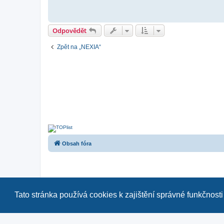
p
ě
v
e
k
Odpovědět
Zpět na „NEXIA“
Obsah fóra
Tato stránka používá cookies k zajištění správné funkčnosti
Naše další fóra:
|