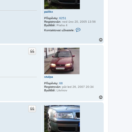
palikx
Příspěvky:
6251
Registrován:
ned úno 20, 2005 13:56
Bydliště:
Praha 4
K
Kontaktovat uživatele:
o
n
t
N
a
a
k
h
t
o
o
r
v
u
a
t
u
ž
i
stulpa
v
a
Příspěvky:
68
t
Registrován:
pát led 26, 2007 20:34
e
Bydliště:
Litvínov
l
e
N
p
a
a
h
l
o
i
r
k
x
u