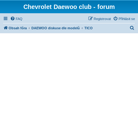
Chevrolet Daewoo club - forum
FAQ
Registrovat
Přihlásit se
H
Obsah fóra
DAEWOO diskuse dle modelů
TICO
l
e
d
a
t