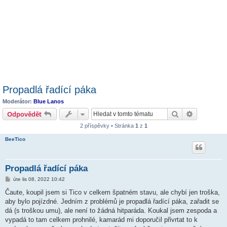
Propadlá řadící páka
Moderátor:
Blue Lanos
Hledat
Pokročilé 
Odpovědět
2 příspěvky • Stránka
1
z
1
BeeTico
Propadlá řadící páka
P
úte lis 08, 2022 10:42
ř
í
Čaute, koupil jsem si Tico v celkem špatném stavu, ale chybí jen troška,
s
aby bylo pojízdné. Jedním z problémů je propadlá řadící páka, zařadit se
p
ě
dá (s troškou umu), ale není to žádná hitparáda. Koukal jsem zespoda a
v
vypadá to tam celkem prohnilé, kamarád mi doporučil přivrtat to k
e