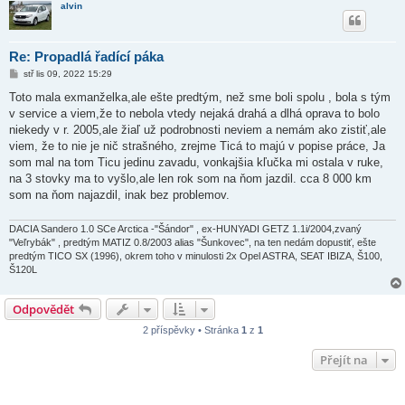
alvin
Re: Propadlá řadící páka
P
stř lis 09, 2022 15:29
ř
í
Toto mala exmanželka,ale ešte predtým, než sme boli spolu , bola s tým
s
v service a viem,že to nebola vtedy nejaká drahá a dlhá oprava to bolo
p
ě
niekedy v r. 2005,ale žiaľ už podrobnosti neviem a nemám ako zistiť,ale
v
viem, že to nie je nič strašného, zrejme Ticá to majú v popise práce, Ja
e
k
som mal na tom Ticu jedinu zavadu, vonkajšia kľučka mi ostala v ruke,
na 3 stovky ma to vyšlo,ale len rok som na ňom jazdil. cca 8 000 km
som na ňom najazdil, inak bez problemov.
DACIA Sandero 1.0 SCe Arctica -"Šándor" , ex-HUNYADI GETZ 1.1i/2004,zvaný
"Veľrybák" , predtým MATIZ 0.8/2003 alias "Šunkovec", na ten nedám dopustiť, ešte
predtým TICO SX (1996), okrem toho v minulosti 2x Opel ASTRA, SEAT IBIZA, Š100,
Š120L
Odpovědět
2 příspěvky • Stránka
1
z
1
Přejít na