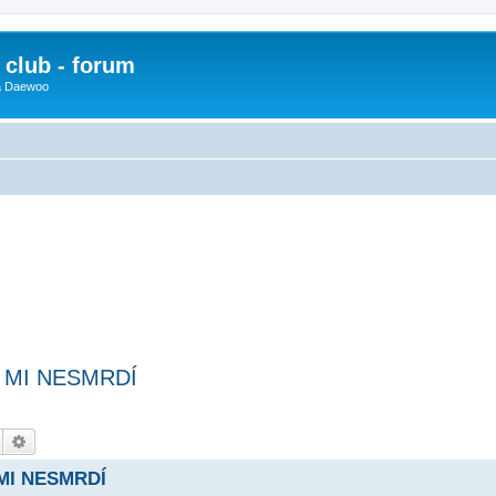
club - forum
 a Daewoo
O MI NESMRDÍ
Hledat
Pokročilé hledání
 MI NESMRDÍ