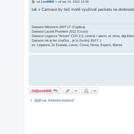
P
od
LordMMX
»
stř srp 10, 2022 12:56
ř
í
tak v Carmaxe by tiež mohli využívať packetu na drobnosti 
s
p
ě
v
e
Daewoo Winstorm 2007 LT (Captiva)
k
Daewoo Lacetti Premiere 2011 (Cruze)
Daewoo Leganza "Areum" CDX 2.0, central + alarm, el. okna, digi kli
Daewoo nie je len značka... je to životný štýl !! :)
ex: Leganza, 2x Evanda, Lanos, Corsa, Nexia, Espero, Marea
Odpovědět
Zpět na „Firemní inzerce“