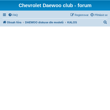
Chevrolet Daewoo club - forum
FAQ
Registrovat
Přihlásit se
H
Obsah fóra
DAEWOO diskuse dle modelů
KALOS
l
e
d
a
t