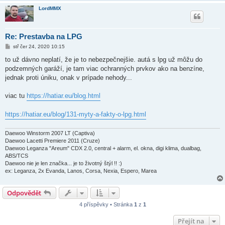
LordMMX
Re: Prestavba na LPG
P
stř čer 24, 2020 10:15
ř
í
to už dávno neplatí, že je to nebezpečnejšie. autá s lpg už môžu do
s
podzemných garáží, je tam viac ochranných prvkov ako na benzíne,
p
ě
jednak proti úniku, onak v prípade nehody...
v
e
k
viac tu
https://hatiar.eu/blog.html
https://hatiar.eu/blog/131-myty-a-fakty-o-lpg.html
Daewoo Winstorm 2007 LT (Captiva)
Daewoo Lacetti Premiere 2011 (Cruze)
Daewoo Leganza "Areum" CDX 2.0, central + alarm, el. okna, digi klima, dualbag,
ABS/TCS
Daewoo nie je len značka... je to životný štýl !! :)
ex: Leganza, 2x Evanda, Lanos, Corsa, Nexia, Espero, Marea
Odpovědět
4 příspěvky • Stránka
1
z
1
Přejít na