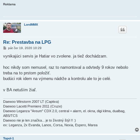
Reklama
LordMMX
Re: Prestavba na LPG
P
pát čer 19, 2020 10:29
ř
í
vynikajúci servis je Hatiar vo zvolene. ja tiež dochádzam.
s
p
ě
hoc nikdy som nemusel, raz to namontoval a odvtedy 9 rokov nebolo
v
treba na to prstom položiť.
e
k
budúci rok idem na výmenu nádrže a kontrolu ale to je celé.
v BA netuším žiaľ.
Daewoo Winstorm 2007 LT (Captiva)
Daewoo Lacetti Premiere 2011 (Cruze)
Daewoo Leganza "Areum" CDX 2.0, central + alarm, el. okna, digi klima, dualbag,
ABS/TCS
Daewoo nie je len značka... je to životný štýl !! :)
ex: Leganza, 2x Evanda, Lanos, Corsa, Nexia, Espero, Marea
Topol-1