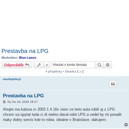
Prestavba na LPG
Moderátor:
Blue Lanos
Hledat
Pokročilé 
Odpovědět
4 příspěvky • Stránka
1
z
1
martinprikryl
Prestavba na LPG
P
čtv čer 18, 2020 18:17
ř
í
Ahojte ma kalosa rv 2003 1.4 16v viem ze tieto auta robili aj z LPG
s
chcem sa opytat teda ci di niekto daval robit LPG a vedel by mi poradit
p
ě
niaky dobry servis kde to robia. idealne v Bratislave. dakujem.
v
e