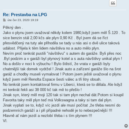
Re: Prestavba na LPG
P
úte čer 23, 2020 19:19
ř
í
Pěkný den .
s
Jako o plynu jsem uvažoval někdy kolem 1980,když jsem měl Š.120 . To
p
ě
sice benzin stál 2,00 kčs ale plyn 0,90 Kč . Byl jsem dá se říct
v
přesvědčený na tuty ale přihodila se tady u nás asi o dvě ulice taková
e
k
událost. Přijela k těm lidem návštěva no a auto mělo plyn.
Nevím proč tenkrát pustili "návštěvu" s autem do garáže. Byli přes noc
.Byl podzim a v garáži byl plynový kotel a s auta návštěvy unikal plyn !
No a došlo v noci k výbuchu ! Bylo štěstí, že vrata v garáži byly
chatrnější tak domek vydržel ! Jinak auto a zařízení garáže šlo na šrot
garáž a chodby museli vymalovat ! Potom jsem ještě uvažoval o plynu
když jsem měl Renolta Espace šesti válec a tři litry obsah.
No tenkrát jsem kontaktoval firmu v Liberci, která se to dělala. Ale když
mi tenkrát řekli asi 38 000 kč tak mě to přešlo !
Jinak syn, který měl moji 120 tak si tam plyn nechal dát.Potom si koupil
Favorita taky měl plyn teď má Volkswagna a taky si tam dal plyn.
Jinak vyplatí se to, když víc jezdí ale musí počítat ,že třeba nesmí do
podzemních garáží a i při případné nehodě je to nebezpečnější !!!
Hlavně ať nám jezdí a nezlobí třeba i s tím plynem !!!
Vl.