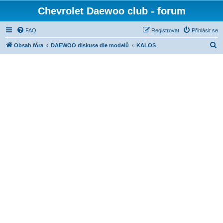
Chevrolet Daewoo club - forum
FAQ
Registrovat
Přihlásit se
H
Obsah fóra
DAEWOO diskuse dle modelů
KALOS
l
e
d
a
t