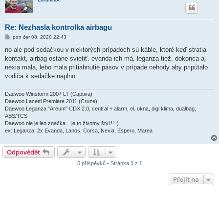
Re: Nezhasla kontrolka airbagu
P
pon čer 08, 2020 22:43
ř
í
no ale pod sedačkou v niektorých prípadoch sú káble, ktoré keď stratia
s
kontakt, airbag ostane svietiť. evanda ich má, leganza tiež. dokonca aj
p
ě
nexia mala, lebo mala pritiahnutie pásov v prípade nehody aby pripútalo
v
vodiča k sedačke naplno.
e
k
Daewoo Winstorm 2007 LT (Captiva)
Daewoo Lacetti Premiere 2011 (Cruze)
Daewoo Leganza "Areum" CDX 2.0, central + alarm, el. okna, digi klima, dualbag,
ABS/TCS
Daewoo nie je len značka... je to životný štýl !! :)
ex: Leganza, 2x Evanda, Lanos, Corsa, Nexia, Espero, Marea
Odpovědět
5 příspěvků • Stránka
1
z
1
Přejít na