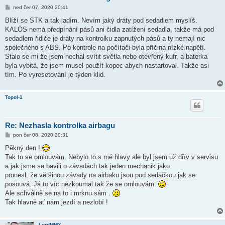
P
ned čer 07, 2020 20:41
ř
í
Blíží se STK a tak ladím. Nevím jaký dráty pod sedadlem myslíš.
s
KALOS nemá předpínání pásů ani čidla zatížení sedadla, takže má pod
p
ě
sedadlem řidiče je dráty na kontrolku zapnutých pásů a ty nemají nic
v
společného s ABS. Po kontrole na počítači byla příčina nízké napětí.
e
k
Stalo se mi že jsem nechal svítit světla nebo otevřený kufr, a baterka
byla vybitá, že jsem musel použít kopec abych nastartoval. Takže asi
tím. Po vyresetování je týden klid.
Topol-1
Re: Nezhasla kontrolka airbagu
P
pon čer 08, 2020 20:31
ř
í
Pěkný den !
s
Tak to se omlouvám. Nebylo to s mé hlavy ale byl jsem už dřív v servisu
p
ě
a jak jsme se bavili o závadách tak jeden mechanik jako
v
pronesl, že většinou závady na airbaku jsou pod sedačkou jak se
e
k
posouvá. Já to víc nezkoumal tak že se omlouvám.
Ale schválně se na to i mrknu sám .
Tak hlavně ať nám jezdí a nezlobí !
LordMMX