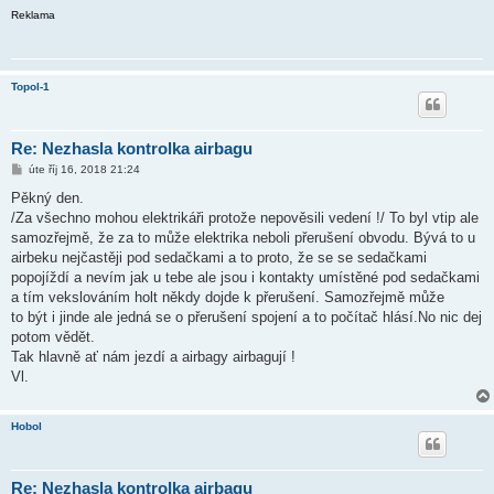
Reklama
Topol-1
Re: Nezhasla kontrolka airbagu
P
úte říj 16, 2018 21:24
ř
í
Pěkný den.
s
/Za všechno mohou elektrikáři protože nepověsili vedení !/ To byl vtip ale
p
ě
samozřejmě, že za to může elektrika neboli přerušení obvodu. Bývá to u
v
airbeku nejčastěji pod sedačkami a to proto, že se se sedačkami
e
k
popojíždí a nevím jak u tebe ale jsou i kontakty umístěné pod sedačkami
a tím vekslováním holt někdy dojde k přerušení. Samozřejmě může
to být i jinde ale jedná se o přerušení spojení a to počítač hlásí.No nic dej
potom vědět.
Tak hlavně ať nám jezdí a airbagy airbagují !
Vl.
Hobol
Re: Nezhasla kontrolka airbagu