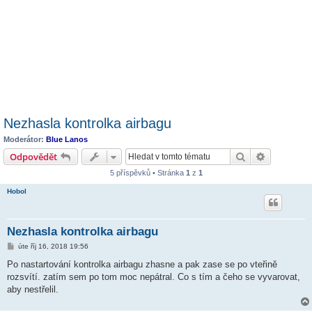
Nezhasla kontrolka airbagu
Moderátor:
Blue Lanos
Hledat
Pokročilé 
Odpovědět
5 příspěvků • Stránka
1
z
1
Hobol
Nezhasla kontrolka airbagu
P
úte říj 16, 2018 19:56
ř
í
Po nastartování kontrolka airbagu zhasne a pak zase se po vteřině
s
rozsvítí. zatím sem po tom moc nepátral. Co s tím a čeho se vyvarovat,
p
ě
aby nestřelil.
v
e