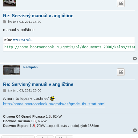
Re: Servisný manuál v angličtine
P
čtv úno 03, 2011 14:20
ř
í
manuál v polštine
s
p
KÓD:
ě
VYBRAT VŠE
v
http://home.booroondook.ru/gmtis/pl/documents_2006/kalos/start
e
k
blackjohn
Re: Servisný manuál v angličtine
P
čtv úno 03, 2011 20:00
ř
í
A není to lepší v češtině?
s
http://home.booroondook.ru/gmtis/cs/gmde_tis_start.html
p
ě
v
e
Citroen C4 Grand Picasso
1.8
i
, 92kW
k
Daewoo Tacuma
1.8
i
, 66kW
Daewoo Espero
1.8
i
, 70kW ...opustilo nás v nedojetých 133tkm