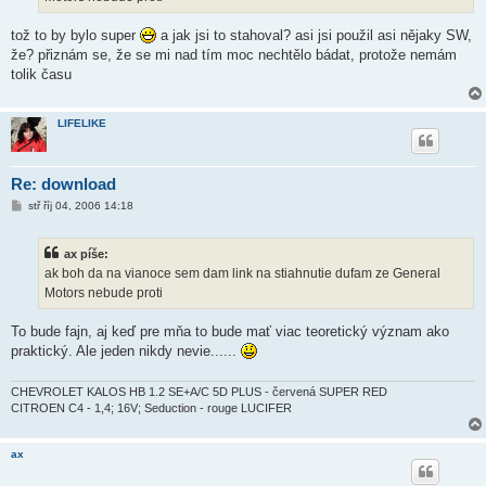
tož to by bylo super
a jak jsi to stahoval? asi jsi použil asi nějaky SW,
že? přiznám se, že se mi nad tím moc nechtělo bádat, protože nemám
tolik času
LIFELIKE
Re: download
P
stř říj 04, 2006 14:18
ř
í
s
ax píše:
p
ě
ak boh da na vianoce sem dam link na stiahnutie dufam ze General
v
Motors nebude proti
e
k
To bude fajn, aj keď pre mňa to bude mať viac teoretický význam ako
praktický. Ale jeden nikdy nevie......
CHEVROLET KALOS HB 1.2 SE+A/C 5D PLUS - červená SUPER RED
CITROEN C4 - 1,4; 16V; Seduction - rouge LUCIFER
ax