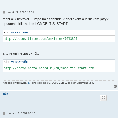
P
ned říj 29, 2006 17:31
ř
í
manuál Chevrolet Europa na stiahnutie v anglickom a v ruskom jazyku.
s
spustenie klik na html GMDE_TIS_START
p
ě
v
KÓD:
VYBRAT VŠE
e
k
http://depositfiles.com/en/files/7613851
--------------------------------------------------------------------------------------
a tu je online ,jazyk RU:
KÓD:
VYBRAT VŠE
http://chevy-rezzo.narod.ru/ru/gmde_tis_start.html
Naposledy upravil(a)
ax
dne sob led 03, 2009 20:50, celkem upraveno 2 x.
pája
P
pát pro 12, 2008 00:16
ř