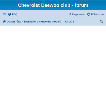
Chevrolet Daewoo club - forum
FAQ
Registrovat
Přihlásit se
H
Obsah fóra
DAEWOO diskuse dle modelů
KALOS
l
e
d
a
t