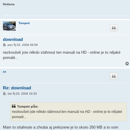
Reklama
Tompetr
download
P
pon říj 02, 2006 09:59
ř
í
nezkoušeli jste někdo stáhnout ten manuál na HD - online je to nějaké
s
pomalé...
p
ě
v
e
ax
k
Re: download
P
úte říj 03, 2006 19:33
ř
í
s
Tompetr píše:
p
ě
nezkoušeli jste někdo stáhnout ten manuál na HD - online je to nějaké
v
pomalé...
e
k
Mam to stiahnute a zhruba aj prelozene je to skoro 260 MB a to som