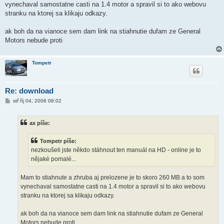
vynechaval samostatne casti na 1.4 motor a spravil si to ako webovu
stranku na ktorej sa klikaju odkazy.
ak boh da na vianoce sem dam link na stiahnutie dufam ze General
Motors nebude proti
Tompetr
Re: download
P
stř říj 04, 2006 08:02
ř
í
s
ax píše:
p
ě
v
Tompetr píše:
e
k
nezkoušeli jste někdo stáhnout ten manuál na HD - online je to
nějaké pomalé...
Mam to stiahnute a zhruba aj prelozene je to skoro 260 MB a to som
vynechaval samostatne casti na 1.4 motor a spravil si to ako webovu
stranku na ktorej sa klikaju odkazy.
ak boh da na vianoce sem dam link na stiahnutie dufam ze General
Motors nebude proti