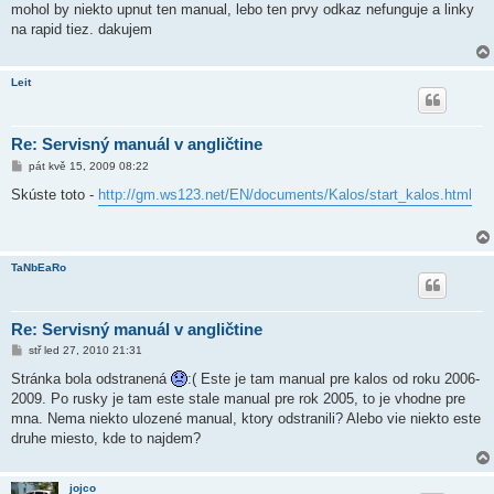
í
mohol by niekto upnut ten manual, lebo ten prvy odkaz nefunguje a linky
s
na rapid tiez. dakujem
p
ě
v
e
Leit
k
Re: Servisný manuál v angličtine
P
pát kvě 15, 2009 08:22
ř
í
Skúste toto -
http://gm.ws123.net/EN/documents/Kalos/start_kalos.html
s
p
ě
v
e
TaNbEaRo
k
Re: Servisný manuál v angličtine
P
stř led 27, 2010 21:31
ř
í
Stránka bola odstranená
:( Este je tam manual pre kalos od roku 2006-
s
2009. Po rusky je tam este stale manual pre rok 2005, to je vhodne pre
p
ě
mna. Nema niekto ulozené manual, ktory odstranili? Alebo vie niekto este
v
druhe miesto, kde to najdem?
e
k
jojco