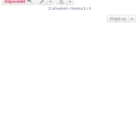
Odpovědět
11 příspěvků • Stránka
1
z
1
Přejít na