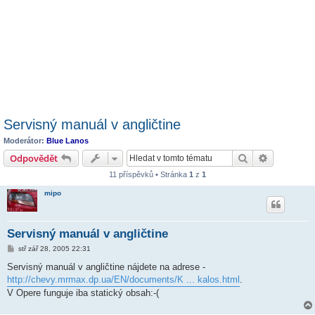
Servisný manuál v angličtine
Moderátor:
Blue Lanos
Hledat
Pokročilé 
Odpovědět
11 příspěvků • Stránka
1
z
1
mipo
Servisný manuál v angličtine
P
stř zář 28, 2005 22:31
ř
í
Servisný manuál v angličtine nájdete na adrese -
s
http://chevy.mrmax.dp.ua/EN/documents/K ... kalos.html
.
p
ě
V Opere funguje iba statický obsah:-(
v
e