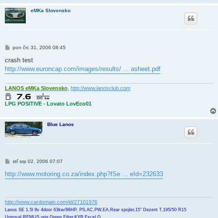
eMKa Slovensko
P
pon črc 31, 2006 08:45
ř
í
crash test
s
http://www.euroncap.com/images/results/ ... asheet.pdf
p
ě
v
e
LANOS eMKa Slovensko
,
http://www.lanosclub.com
k
LPG POSITIVE - Lovato LovEco01
Blue Lanos
P
stř srp 02, 2006 07:07
ř
í
http://www.motoring.co.za/index.php?fSe ... eId=232633
s
p
ě
v
e
http://www.cardomain.com/id/27101976
k
Lanos SE 1.5l 8v 4door 63kw/86HP, PS,AC,PW,EA,Rear spojler,15" Dezent T,195/50 R15
Uniroyal,REMUS orig,Green Filter,KYB Excel G