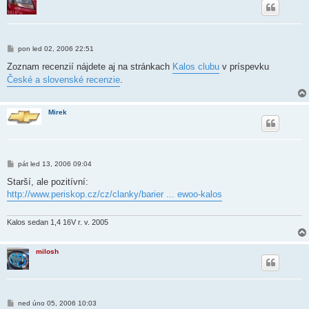
P
pon led 02, 2006 22:51
ř
í
Zoznam recenzií nájdete aj na stránkach
Kalos clubu
v príspevku
s
České a slovenské recenzie
.
p
ě
v
e
Mirek
k
P
pát led 13, 2006 09:04
ř
í
Starší, ale pozitívní:
s
http://www.periskop.cz/cz/clanky/barier ... ewoo-kalos
p
ě
v
e
Kalos sedan 1,4 16V r. v. 2005
k
milosh
P
ned úno 05, 2006 10:03