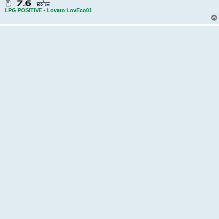
k
LPG POSITIVE - Lovato LovEco01