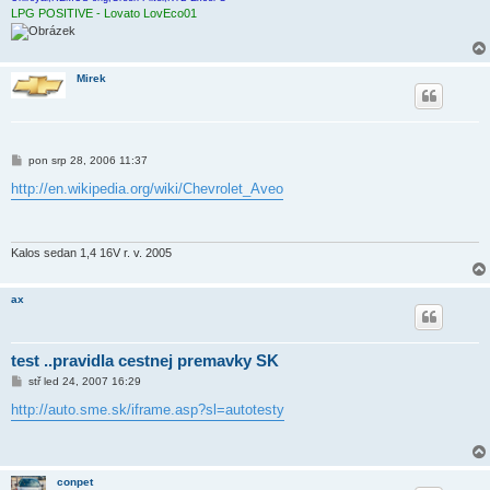
LPG POSITIVE - Lovato LovEco01
Mirek
P
pon srp 28, 2006 11:37
ř
í
http://en.wikipedia.org/wiki/Chevrolet_Aveo
s
p
ě
v
e
Kalos sedan 1,4 16V r. v. 2005
k
ax
test ..pravidla cestnej premavky SK
P
stř led 24, 2007 16:29
ř
í
http://auto.sme.sk/iframe.asp?sl=autotesty
s
p
ě
v
e
conpet
k