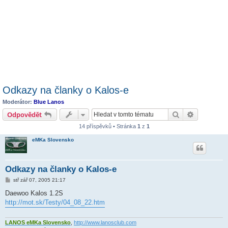
Odkazy na članky o Kalos-e
Moderátor:
Blue Lanos
Hledat
Pokročilé 
Odpovědět
14 příspěvků • Stránka
1
z
1
eMKa Slovensko
Odkazy na članky o Kalos-e
P
stř zář 07, 2005 21:17
ř
í
Daewoo Kalos 1.2S
s
http://mot.sk/Testy/04_08_22.htm
p
ě
v
e
LANOS eMKa Slovensko
,
http://www.lanosclub.com