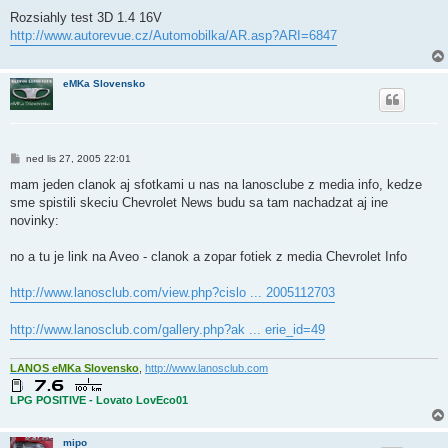
ř
í
Rozsiahly test 3D 1.4 16V
s
http://www.autorevue.cz/Automobilka/AR.asp?ARI=6847
p
ě
v
e
eMKa Slovensko
k
P
ned lis 27, 2005 22:01
ř
í
mam jeden clanok aj sfotkami u nas na lanosclube z media info, kedze
s
sme spistili skeciu Chevrolet News budu sa tam nachadzat aj ine
p
ě
novinky:
v
e
k
no a tu je link na Aveo - clanok a zopar fotiek z media Chevrolet Info
http://www.lanosclub.com/view.php?cislo ... 2005112703
http://www.lanosclub.com/gallery.php?ak ... erie_id=49
LANOS eMKa Slovensko
,
http://www.lanosclub.com
LPG POSITIVE - Lovato LovEco01
mipo