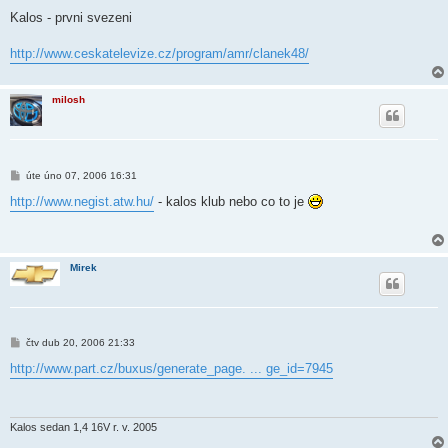
ř
í
Kalos - prvni svezeni
s
p
ě
http://www.ceskatelevize.cz/program/amr/clanek48/
v
e
k
milosh
P
úte úno 07, 2006 16:31
ř
í
http://www.negist.atw.hu/
- kalos klub nebo co to je
s
p
ě
v
e
Mirek
k
P
čtv dub 20, 2006 21:33
ř
í
http://www.part.cz/buxus/generate_page. ... ge_id=7945
s
p
ě
v
e
Kalos sedan 1,4 16V r. v. 2005
k