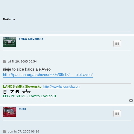
Reklama
eMKa Slovensko
P
stř říj 26, 2005 09:54
ř
í
nieje to sice kalos ale Aveo
s
http://paultan.org/archives/2005/09/13/ ... olet-aveo/
p
ě
v
e
LANOS eMKa Slovensko
,
http://www.lanosclub.com
k
LPG POSITIVE - Lovato LovEco01
mipo
P
pon lis 07, 2005 06:19