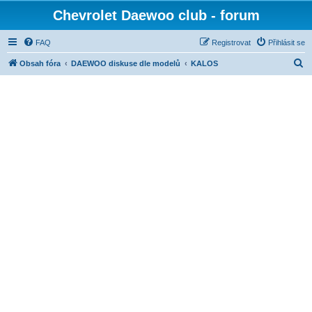
Chevrolet Daewoo club - forum
FAQ
Registrovat
Přihlásit se
H
Obsah fóra
DAEWOO diskuse dle modelů
KALOS
l
e
d
a
t