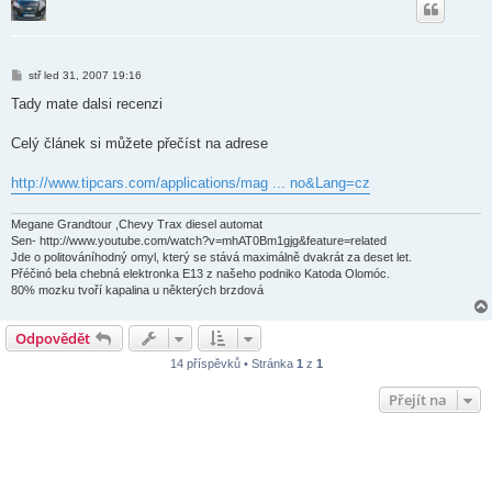
P
stř led 31, 2007 19:16
ř
í
Tady mate dalsi recenzi
s
p
ě
Celý článek si můžete přečíst na adrese
v
e
k
http://www.tipcars.com/applications/mag ... no&Lang=cz
Megane Grandtour ,Chevy Trax diesel automat
Sen- http://www.youtube.com/watch?v=mhAT0Bm1gjg&feature=related
Jde o politováníhodný omyl, který se stává maximálně dvakrát za deset let.
Přéčinó bela chebná elektronka E13 z našeho podniko Katoda Olomóc.
80% mozku tvoří kapalina u některých brzdová
Odpovědět
14 příspěvků • Stránka
1
z
1
Přejít na