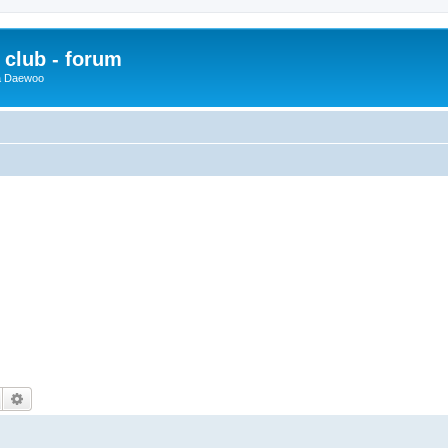
club - forum
 a Daewoo
Hledat
Pokročilé hledání