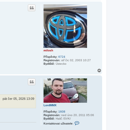
a
t
h
o
o
v
r
a
u
t
u
ž
i
v
a
t
e
l
e
milosh
L
o
Příspěvky:
6724
r
Registrován:
stř črc 02, 2003 10:27
d
Bydliště:
Ústecko
M
M
N
X
a
h
o
r
u
pát čer 05, 2026 13:09
LordMMX
Příspěvky:
1608
Registrován:
ned úno 20, 2011 05:06
Bydliště:
Halič /SVK/
K
Kontaktovat uživatele:
o
n