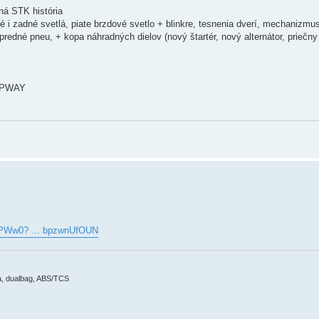
ná STK história
 i zadné svetlá, piate brzdové svetlo + blinkre, tesnenia dverí, mechanizm
edné pneu, + kopa náhradných dielov (nový štartér, nový alternátor, priečny s
TEPWAY
KPWw0? ... bpzwnUfOUN
ma, dualbag, ABS/TCS