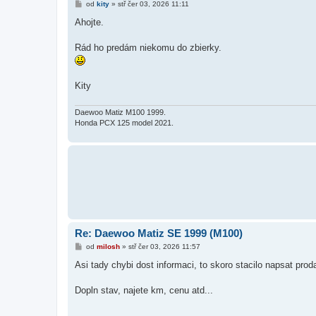
P
od
kity
»
stř čer 03, 2026 11:11
ř
í
Ahojte.
s
p
ě
Rád ho predám niekomu do zbierky.
v
e
k
Kity
Daewoo Matiz M100 1999.
Honda PCX 125 model 2021.
Re: Daewoo Matiz SE 1999 (M100)
P
od
milosh
»
stř čer 03, 2026 11:57
ř
í
Asi tady chybi dost informaci, to skoro stacilo napsat pro
s
p
ě
Dopln stav, najete km, cenu atd...
v
e
k