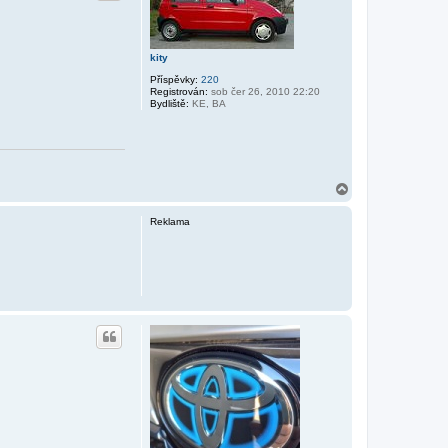
kity
Příspěvky:
220
Registrován:
sob čer 26, 2010 22:20
Bydliště:
KE, BA
N
a
h
Reklama
o
r
u