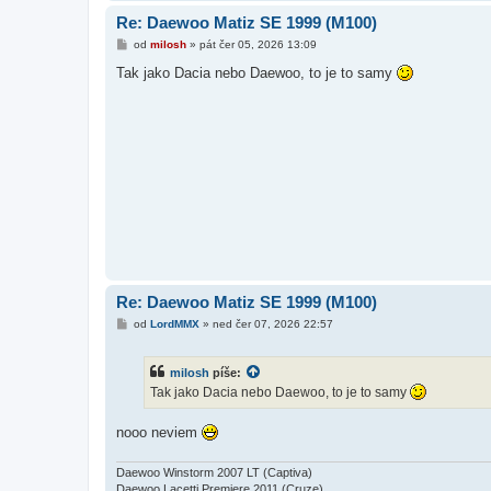
Re: Daewoo Matiz SE 1999 (M100)
P
od
milosh
»
pát čer 05, 2026 13:09
ř
í
Tak jako Dacia nebo Daewoo, to je to samy
s
p
ě
v
e
k
Re: Daewoo Matiz SE 1999 (M100)
P
od
LordMMX
»
ned čer 07, 2026 22:57
ř
í
s
milosh
píše:
p
ě
Tak jako Dacia nebo Daewoo, to je to samy
v
e
k
nooo neviem
Daewoo Winstorm 2007 LT (Captiva)
Daewoo Lacetti Premiere 2011 (Cruze)