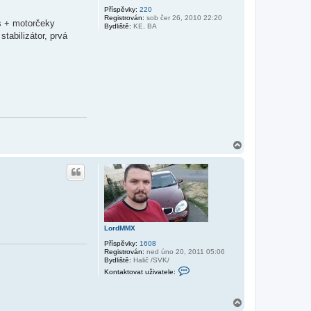
v
a
Příspěvky:
220
t
Registrován:
sob čer 26, 2010 22:20
us + motorčeky
e
Bydliště:
KE, BA
l
tabilizátor, prvá
e
L
o
r
d
M
M
X
N
a
h
o
r
u
LordMMX
Příspěvky:
1608
Registrován:
ned úno 20, 2011 05:06
Bydliště:
Halič /SVK/
K
Kontaktovat uživatele:
o
n
t
a
N
k