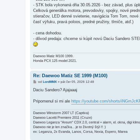
v
- STK bola vykonaná dňa 30.05.2026 - bez závad, plus úpl
e
k
Celková generálka motora, prevodovky, spojky, nové predné
stieračov, LED denné svietenie, navigácia Tom Tom, nové pr
časť výfuku, pravá poloos, predné pružiny, tlmiče, atď.)
- cena dohodou.
- dôvod predaja: chceme si kúpit novú Daciu Sandero S
Daewoo Matiz M100 1999.
Honda PCX 125 model 2021.
Re: Daewoo Matiz SE 1999 (M100)
P
od
LordMMX
»
pát čer 05, 2026 12:48
ř
í
Daciu Sandero? Ajajaaaj
s
p
ě
Pripomenul si mi ale
https://youtube.com/shorts/iNGmJc
v
e
k
Daewoo Winstorm 2007 LT (Captiva)
Daewoo Lacetti Premiere 2011 (Cruze)
Daewoo Leganza "Areum" CDX 2.0, central + alarm, el. okna, digi kli
Daewoo nie je len značka... je to životný štýl !! :)
ex: Leganza, 2x Evanda, Lanos, Corsa, Nexia, Espero, Marea