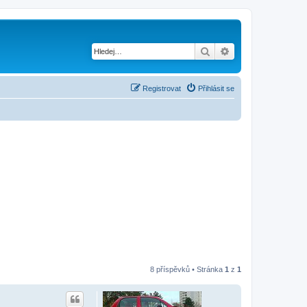
Hledat
Pokročilé hledání
Registrovat
Přihlásit se
8 příspěvků • Stránka
1
z
1