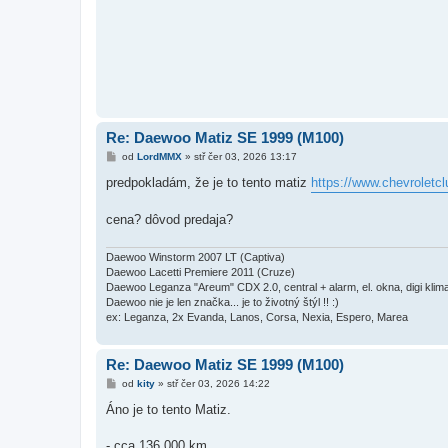
Re: Daewoo Matiz SE 1999 (M100)
P
od
LordMMX
»
stř čer 03, 2026 13:17
ř
í
predpokladám, že je to tento matiz
https://www.chevroletc
s
p
ě
cena? dôvod predaja?
v
e
k
Daewoo Winstorm 2007 LT (Captiva)
Daewoo Lacetti Premiere 2011 (Cruze)
Daewoo Leganza "Areum" CDX 2.0, central + alarm, el. okna, digi kli
Daewoo nie je len značka... je to životný štýl !! :)
ex: Leganza, 2x Evanda, Lanos, Corsa, Nexia, Espero, Marea
Re: Daewoo Matiz SE 1999 (M100)
P
od
kity
»
stř čer 03, 2026 14:22
ř
í
Áno je to tento Matiz.
s
p
ě
- cca 136 000 km