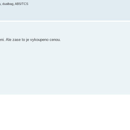
ma, dualbag, ABS/TCS
eni. Ale zase to je vykoupeno cenou.