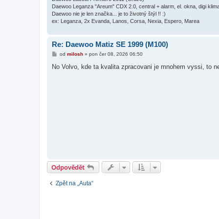
Daewoo Leganza "Areum" CDX 2.0, central + alarm, el. okna, digi kli
Daewoo nie je len značka... je to životný štýl !! :)
ex: Leganza, 2x Evanda, Lanos, Corsa, Nexia, Espero, Marea
Re: Daewoo Matiz SE 1999 (M100)
P
od
milosh
»
pon čer 08, 2026 06:50
ř
í
No Volvo, kde ta kvalita zpracovani je mnohem vyssi, to n
s
p
ě
v
e
k
Odpovědět
Zpět na „Auta“