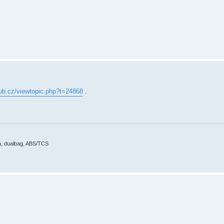
lub.cz/viewtopic.php?t=24868
.
ma, dualbag, ABS/TCS