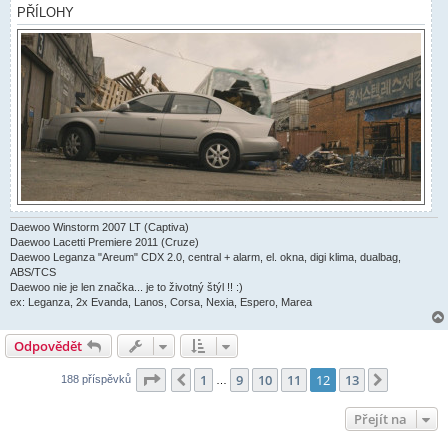
v
PŘÍLOHY
e
k
Daewoo Winstorm 2007 LT (Captiva)
Daewoo Lacetti Premiere 2011 (Cruze)
Daewoo Leganza "Areum" CDX 2.0, central + alarm, el. okna, digi klima, dualbag,
ABS/TCS
Daewoo nie je len značka... je to životný štýl !! :)
ex: Leganza, 2x Evanda, Lanos, Corsa, Nexia, Espero, Marea
Odpovědět
Stránka
12
z
13
1
9
10
11
12
13
Předchozí
Další
188 příspěvků
…
Přejít na