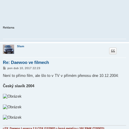
Reklama
Slam
Re: Daewoo ve filmech
P
pon dub 10, 2017 22:23
ř
í
Není to přímo film, ale šlo to v TV v přímém přenosu dne 10.12.2004:
s
p
ě
Český slavík 2004
v
e
k
• EX: Daewoo Leganza 2.0 CDX (12/2002) • černá metalíza • 16V 93kW (T20SED)