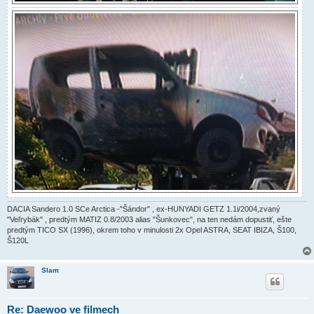
DACIA Sandero 1.0 SCe Arctica -"Šándor" , ex-HUNYADI GETZ 1.1i/2004,zvaný
"Veľrybák" , predtým MATIZ 0.8/2003 alias "Šunkovec", na ten nedám dopustiť, ešte
predtým TICO SX (1996), okrem toho v minulosti 2x Opel ASTRA, SEAT IBIZA, Š100,
Š120L
Slam
Re: Daewoo ve filmech