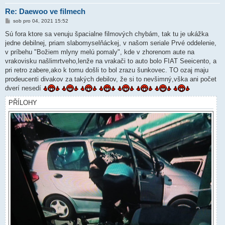
Re: Daewoo ve filmech
P
sob pro 04, 2021 15:52
ř
í
Sú fora ktore sa venuju špacialne filmových chybám, tak tu je ukážka
s
jedne debilnej, priam slabomyselňáckej, v našom seriale Prvé oddelenie,
p
ě
v príbehu "Božiem mlyny melú pomaly", kde v zhorenom aute na
v
vrakovisku našlimrtveho,lenže na vrakači to auto bolo FIAT Seeicento, a
e
k
pri retro zabere,ako k tomu došli to bol zrazu šunkovec. TO ozaj maju
prodeucenti divakov za takých debilov, že si to nevšimný,vška ani počet
dverí nesedí
PŘÍLOHY