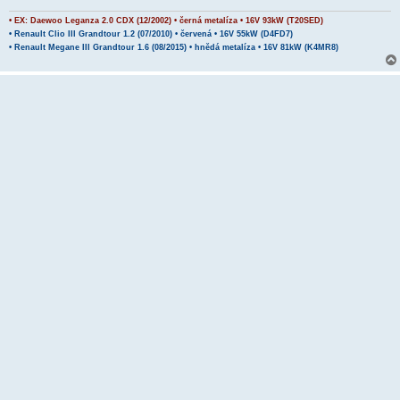
e
k
• EX: Daewoo Leganza 2.0 CDX (12/2002) • černá metalíza • 16V 93kW (T20SED)
• Renault Clio III Grandtour 1.2 (07/2010) • červená • 16V 55kW (D4FD7)
• Renault Megane III Grandtour 1.6 (08/2015) • hnědá metalíza • 16V 81kW (K4MR8)