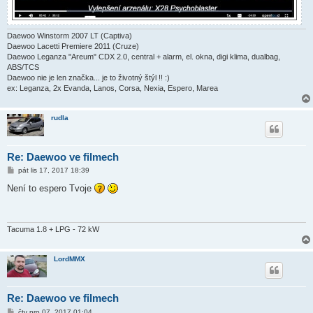
Daewoo Winstorm 2007 LT (Captiva)
Daewoo Lacetti Premiere 2011 (Cruze)
Daewoo Leganza "Areum" CDX 2.0, central + alarm, el. okna, digi klima, dualbag,
ABS/TCS
Daewoo nie je len značka... je to životný štýl !! :)
ex: Leganza, 2x Evanda, Lanos, Corsa, Nexia, Espero, Marea
rudla
Re: Daewoo ve filmech
P
pát lis 17, 2017 18:39
ř
í
Není to espero Tvoje
s
p
ě
v
e
Tacuma 1.8 + LPG - 72 kW
k
LordMMX
Re: Daewoo ve filmech
P
čtv pro 07, 2017 01:04