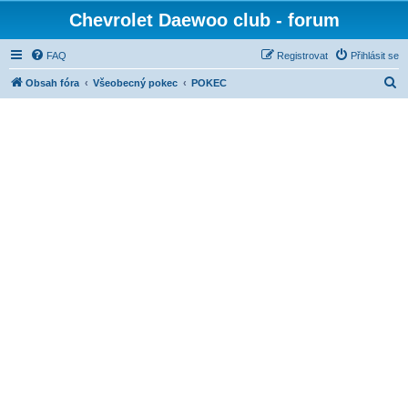
Chevrolet Daewoo club - forum
FAQ
Registrovat
Přihlásit se
H
Obsah fóra
Všeobecný pokec
POKEC
l
e
d
a
t