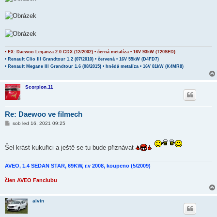
• EX: Daewoo Leganza 2.0 CDX (12/2002) • černá metalíza • 16V 93kW (T20SED)
• Renault Clio III Grandtour 1.2 (07/2010) • červená • 16V 55kW (D4FD7)
• Renault Megane III Grandtour 1.6 (08/2015) • hnědá metalíza • 16V 81kW (K4MR8)
Scorpion.11
Re: Daewoo ve filmech
P
sob led 16, 2021 09:25
ř
í
s
p
Šel krást kukuřici a ještě se tu bude přiznávat
ě
v
e
AVEO, 1.4 SEDAN STAR, 69KW, r.v 2008, koupeno (5/2009)
k
člen AVEO Fanclubu
alvin