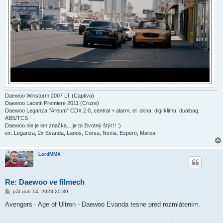
Daewoo Winstorm 2007 LT (Captiva)
Daewoo Lacetti Premiere 2011 (Cruze)
Daewoo Leganza "Areum" CDX 2.0, central + alarm, el. okna, digi klima, dualbag,
ABS/TCS
Daewoo nie je len značka... je to životný štýl !! :)
ex: Leganza, 2x Evanda, Lanos, Corsa, Nexia, Espero, Marea
LordMMX
Re: Daewoo ve filmech
P
pát dub 14, 2023 20:39
ř
í
Avengers - Age of Ultron - Daewoo Evanda tesne pred rozmlátením.
s
p
ě