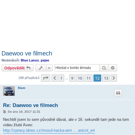
Daewoo ve filmech
Moderátoři:
Blue Lanos
,
pejee
Hledat
Pokročilé 
Odpovědět
Stránka
12
z
13
1
9
10
11
12
13
Předchozí
Další
188 příspěvků
…
Slam
Re: Daewoo ve filmech
P
čtv úno 16, 2017 11:31
ř
í
Nechtěl jsem to sem původně dávat, ale v 16. sekundě tam jede na tom
s
videu žluté Aveo:
p
ě
http://zpravy.idnes.cz/mosul-iracka-arm ... anicni_ert
v