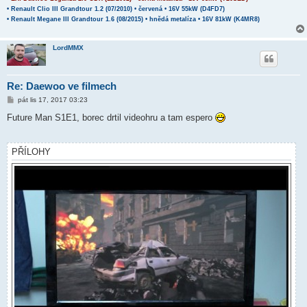
• Renault Clio III Grandtour 1.2 (07/2010) • červená • 16V 55kW (D4FD7)
• Renault Megane III Grandtour 1.6 (08/2015) • hnědá metalíza • 16V 81kW (K4MR8)
LordMMX
Re: Daewoo ve filmech
P
pát lis 17, 2017 03:23
ř
í
Future Man S1E1, borec drtil videohru a tam espero
s
p
ě
v
PŘÍLOHY
e
k