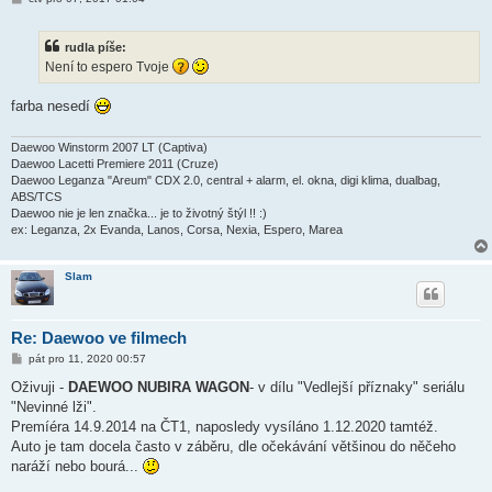
ř
í
s
rudla píše:
p
ě
Není to espero Tvoje
v
e
k
farba nesedí
Daewoo Winstorm 2007 LT (Captiva)
Daewoo Lacetti Premiere 2011 (Cruze)
Daewoo Leganza "Areum" CDX 2.0, central + alarm, el. okna, digi klima, dualbag,
ABS/TCS
Daewoo nie je len značka... je to životný štýl !! :)
ex: Leganza, 2x Evanda, Lanos, Corsa, Nexia, Espero, Marea
Slam
Re: Daewoo ve filmech
P
pát pro 11, 2020 00:57
ř
í
Oživuji -
DAEWOO NUBIRA WAGON
- v dílu "Vedlejší příznaky" seriálu
s
"Nevinné lži".
p
ě
Premíéra 14.9.2014 na ČT1, naposledy vysíláno 1.12.2020 tamtéž.
v
Auto je tam docela často v záběru, dle očekávání většinou do něčeho
e
k
naráží nebo bourá...