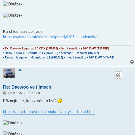
Ke shlédnutí např. zde:
https://www.ceskatelevize.cz/porady/103 ... -priznaky/
• EX: Daewoo Leganza 2.0 CDX (12/2002) • černá metalíza • 16V 93kW (T20SED)
• Renault Clio III Grandtour 1.2 (07/2010) • červená • 16V 55kW (D4FD7)
• Renault Megane III Grandtour 1.6 (08/2015) • hnědá metalíza • 16V 81kW (K4MR8)
Slam
Re: Daewoo ve filmech
P
pát led 15, 2021 15:08
ř
í
Přiznejte se, kdo z vás to byl?
s
p
ě
https://auto.tn.nova.cz/clanek/novinky/ ... trese.html
v
e
k