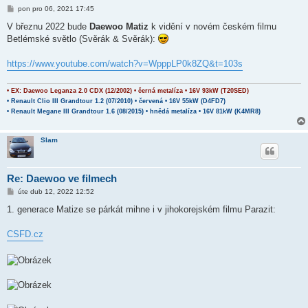
P
pon pro 06, 2021 17:45
ř
í
V březnu 2022 bude
Daewoo Matiz
k vidění v novém českém filmu
s
Betlémské světlo (Svěrák & Svěrák):
p
ě
v
https://www.youtube.com/watch?v=WpppLP0k8ZQ&t=103s
e
k
• EX: Daewoo Leganza 2.0 CDX (12/2002) • černá metalíza • 16V 93kW (T20SED)
• Renault Clio III Grandtour 1.2 (07/2010) • červená • 16V 55kW (D4FD7)
• Renault Megane III Grandtour 1.6 (08/2015) • hnědá metalíza • 16V 81kW (K4MR8)
Slam
Re: Daewoo ve filmech
P
úte dub 12, 2022 12:52
ř
í
1. generace Matize se párkát mihne i v jihokorejském filmu Parazit:
s
p
ě
CSFD.cz
v
e
k