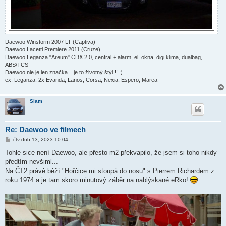
Daewoo Winstorm 2007 LT (Captiva)
Daewoo Lacetti Premiere 2011 (Cruze)
Daewoo Leganza "Areum" CDX 2.0, central + alarm, el. okna, digi klima, dualbag,
ABS/TCS
Daewoo nie je len značka... je to životný štýl !! :)
ex: Leganza, 2x Evanda, Lanos, Corsa, Nexia, Espero, Marea
Slam
Re: Daewoo ve filmech
P
čtv dub 13, 2023 10:04
ř
í
Tohle sice není Daewoo, ale přesto m2 překvapilo, že jsem si toho nikdy
s
předtím nevšiml...
p
ě
Na ČT2 právě běží "Hořčice mi stoupá do nosu" s Pierrem Richardem z
v
roku 1974 a je tam skoro minutový záběr na nablýskané eRko!
e
k