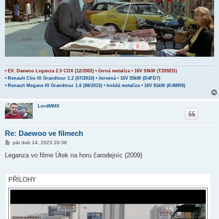
• EX: Daewoo Leganza 2.0 CDX (12/2002) • černá metalíza • 16V 93kW (T20SED)
• Renault Clio III Grandtour 1.2 (07/2010) • červená • 16V 55kW (D4FD7)
• Renault Megane III Grandtour 1.6 (08/2015) • hnědá metalíza • 16V 81kW (K4MR8)
LordMMX
Re: Daewoo ve filmech
P
pát dub 14, 2023 20:38
ř
í
Leganza vo filme Útek na horu čarodejníc (2009)
s
p
ě
v
PŘÍLOHY
e
k