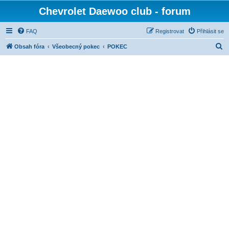
Chevrolet Daewoo club - forum
FAQ
Registrovat
Přihlásit se
H
Obsah fóra
Všeobecný pokec
POKEC
l
e
d
a
t