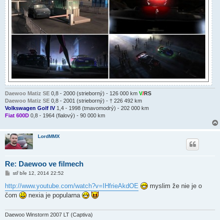
Daewoo Matiz SE
0,8 - 2000 (strieborný) - 126 000 km
V
/
RS
Daewoo Matiz SE
0,8 - 2001 (strieborný) - † 226 492 km
Volkswagen Golf IV
1,4 - 1998 (tmavomodrý) - 202 000 km
Fiat 600D
0,8 - 1964 (fialový) - 90 000 km
LordMMX
Re: Daewoo ve filmech
P
stř bře 12, 2014 22:52
ř
í
http://www.youtube.com/watch?v=IHfrieAkdOE
myslim že nie je o
s
čom
nexia je popularna
p
ě
v
e
Daewoo Winstorm 2007 LT (Captiva)
k