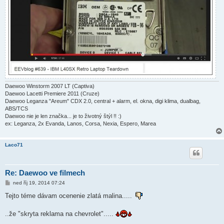
Daewoo Winstorm 2007 LT (Captiva)
Daewoo Lacetti Premiere 2011 (Cruze)
Daewoo Leganza "Areum" CDX 2.0, central + alarm, el. okna, digi klima, dualbag,
ABS/TCS
Daewoo nie je len značka... je to životný štýl !! :)
ex: Leganza, 2x Evanda, Lanos, Corsa, Nexia, Espero, Marea
Laco71
Re: Daewoo ve filmech
P
ned říj 19, 2014 07:24
ř
í
Tejto téme dávam ocenenie zlatá malina.....
s
p
ě
..že "skryta reklama na chevrolet".....
v