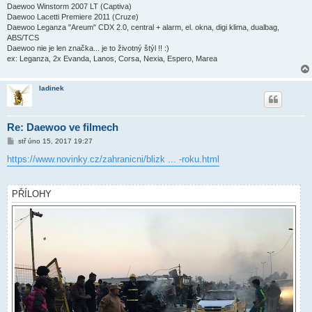
Daewoo Winstorm 2007 LT (Captiva)
Daewoo Lacetti Premiere 2011 (Cruze)
Daewoo Leganza "Areum" CDX 2.0, central + alarm, el. okna, digi klima, dualbag,
ABS/TCS
Daewoo nie je len značka... je to životný štýl !! :)
ex: Leganza, 2x Evanda, Lanos, Corsa, Nexia, Espero, Marea
ladinek
Re: Daewoo ve filmech
P
stř úno 15, 2017 19:27
ř
í
https://www.novinky.cz/zahranicni/blizk ... -roku.html
s
p
ě
v
PŘÍLOHY
e
k