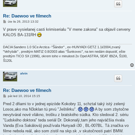
Re: Daewoo ve filmech
P
úte lis 26, 2013 13:32
ř
í
V prave vysielanej casti krimiserialu "V mene zakona" sa objavil cerveny
s
KALOS BA-131RH
p
ě
v
e
DACIA Sandero 1.0 SCe Arctica -"Šándor" , ex-HUNYADI GETZ 1.1i/2004,zvaný
k
"Veľrybák" , predtým MATIZ 0.8/2003 alias "Šunkovec", na ten nedám dopustiť, ešte
predtým TICO SX (1996), okrem toho v minulosti 2x Opel ASTRA, SEAT IBIZA, Š100,
Š120L
alvin
Re: Daewoo ve filmech
P
pát led 10, 2014 15:15
ř
í
Pred 2 dňami to v jednej epizóde Kokobry 11, schztal taký istý zelený
s
Losos,ako ma N3oklan tú prvú "Ještěrku".
A by som zbytočne
p
ě
nevytváral nové vlákno, trošku z bratského súdka. Kto sledoval 2. sériu
v
"Ľudského doktora" teda seriál Dr. Dokonalý,tam jeho najväčšia rivala
e
k
Vanda (Eva Sakálová) používala Hunyadi i30 , BL-007BL. Tá značka vo
filme nebola reál, ako som zistil na skp.sk ,v skutočnosti patrí BMW.