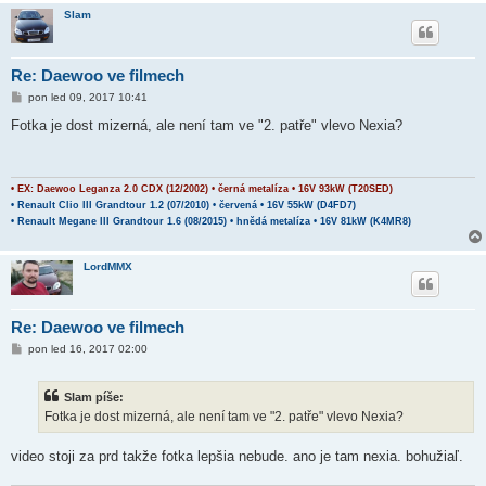
Slam
Re: Daewoo ve filmech
P
pon led 09, 2017 10:41
ř
í
Fotka je dost mizerná, ale není tam ve "2. patře" vlevo Nexia?
s
p
ě
v
e
• EX: Daewoo Leganza 2.0 CDX (12/2002) • černá metalíza • 16V 93kW (T20SED)
k
• Renault Clio III Grandtour 1.2 (07/2010) • červená • 16V 55kW (D4FD7)
• Renault Megane III Grandtour 1.6 (08/2015) • hnědá metalíza • 16V 81kW (K4MR8)
LordMMX
Re: Daewoo ve filmech
P
pon led 16, 2017 02:00
ř
í
s
Slam píše:
p
ě
Fotka je dost mizerná, ale není tam ve "2. patře" vlevo Nexia?
v
e
k
video stoji za prd takže fotka lepšia nebude. ano je tam nexia. bohužiaľ.