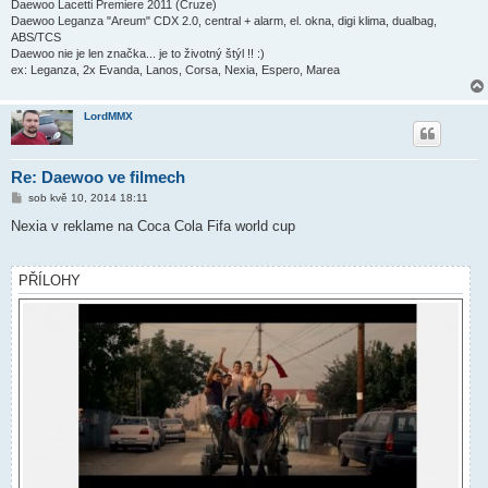
Daewoo Lacetti Premiere 2011 (Cruze)
Daewoo Leganza "Areum" CDX 2.0, central + alarm, el. okna, digi klima, dualbag,
ABS/TCS
Daewoo nie je len značka... je to životný štýl !! :)
ex: Leganza, 2x Evanda, Lanos, Corsa, Nexia, Espero, Marea
LordMMX
Re: Daewoo ve filmech
P
sob kvě 10, 2014 18:11
ř
í
Nexia v reklame na Coca Cola Fifa world cup
s
p
ě
v
PŘÍLOHY
e
k