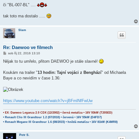
e
k
či "BL-007-BL" ....
tak toto ma dostalo .....
Slam
Re: Daewoo ve filmech
P
sob říj 22, 2016 13:10
ř
í
Nějak to tu umřelo, přitom DAEWOO je stále slavné!
s
p
ě
Koukám na trailer "
13 hodin: Tajní vojáci z Benghází
" od Michaela
v
Baye a co nevidím v čase 1.36:
e
k
https://www.youtube.com/watch?v=jBFmlNfFwUw
• EX: Daewoo Leganza 2.0 CDX (12/2002) • černá metalíza • 16V 93kW (T20SED)
• Renault Clio III Grandtour 1.2 (07/2010) • červená • 16V 55kW (D4FD7)
• Renault Megane III Grandtour 1.6 (08/2015) • hnědá metalíza • 16V 81kW (K4MR8)
Petr S.