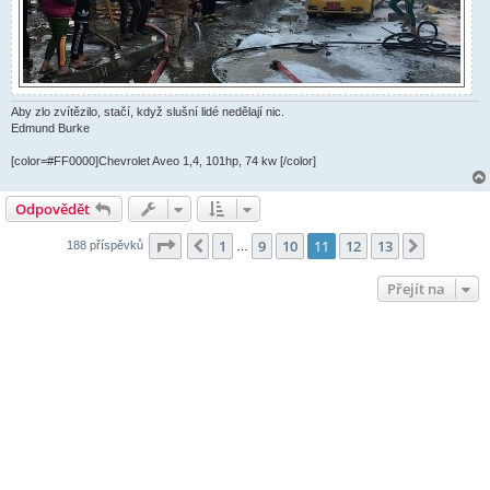
Aby zlo zvítězilo, stačí, když slušní lidé nedělají nic.
Edmund Burke
[color=#FF0000]Chevrolet Aveo 1,4, 101hp, 74 kw [/color]
Odpovědět
Stránka
11
z
13
1
9
10
11
12
13
Předchozí
Další
188 příspěvků
…
Přejít na