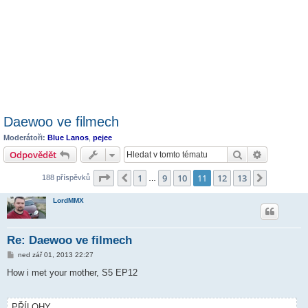
Daewoo ve filmech
Moderátoři:
Blue Lanos
,
pejee
Hledat
Pokročilé 
Odpovědět
Stránka
11
z
13
1
9
10
11
12
13
Předchozí
Další
188 příspěvků
…
LordMMX
Re: Daewoo ve filmech
P
ned zář 01, 2013 22:27
ř
í
How i met your mother, S5 EP12
s
p
ě
v
PŘÍLOHY