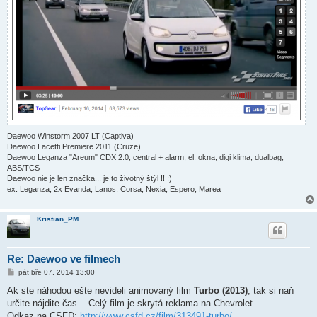
Daewoo Winstorm 2007 LT (Captiva)
Daewoo Lacetti Premiere 2011 (Cruze)
Daewoo Leganza "Areum" CDX 2.0, central + alarm, el. okna, digi klima, dualbag,
ABS/TCS
Daewoo nie je len značka... je to životný štýl !! :)
ex: Leganza, 2x Evanda, Lanos, Corsa, Nexia, Espero, Marea
Kristian_PM
Re: Daewoo ve filmech
P
pát bře 07, 2014 13:00
ř
í
Ak ste náhodou ešte nevideli animovaný film
Turbo (2013)
, tak si naň
s
určite nájdite čas... Celý film je skrytá reklama na Chevrolet.
p
ě
Odkaz na CSFD:
http://www.csfd.cz/film/313491-turbo/