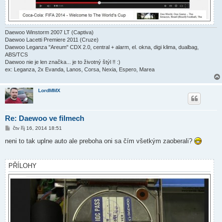
Daewoo Winstorm 2007 LT (Captiva)
Daewoo Lacetti Premiere 2011 (Cruze)
Daewoo Leganza "Areum" CDX 2.0, central + alarm, el. okna, digi klima, dualbag,
ABS/TCS
Daewoo nie je len značka... je to životný štýl !! :)
ex: Leganza, 2x Evanda, Lanos, Corsa, Nexia, Espero, Marea
LordMMX
Re: Daewoo ve filmech
P
čtv říj 16, 2014 18:51
ř
í
neni to tak uplne auto ale preboha oni sa čím všetkým zaoberali?
s
p
ě
v
PŘÍLOHY
e
k