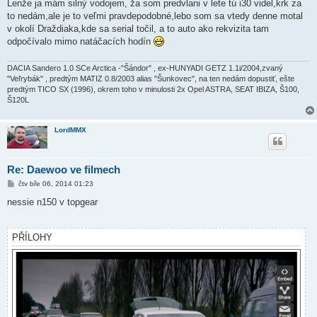
Lenže ja mám silný vodojem, ža som predvlani v lete tú i30 videl,krk za
to nedám,ale je to veľmi pravdepodobné,lebo som sa vtedy denne motal
v okolí Draždiaka,kde sa serial točil, a to auto ako rekvizita tam
odpočívalo mimo natáčacích hodín
DACIA Sandero 1.0 SCe Arctica -"Šándor" , ex-HUNYADI GETZ 1.1i/2004,zvaný
"Veľrybák" , predtým MATIZ 0.8/2003 alias "Šunkovec", na ten nedám dopustiť, ešte
predtým TICO SX (1996), okrem toho v minulosti 2x Opel ASTRA, SEAT IBIZA, Š100,
Š120L
LordMMX
Re: Daewoo ve filmech
P
čtv bře 06, 2014 01:23
ř
í
nessie n150 v topgear
s
p
ě
v
PŘÍLOHY
e
k