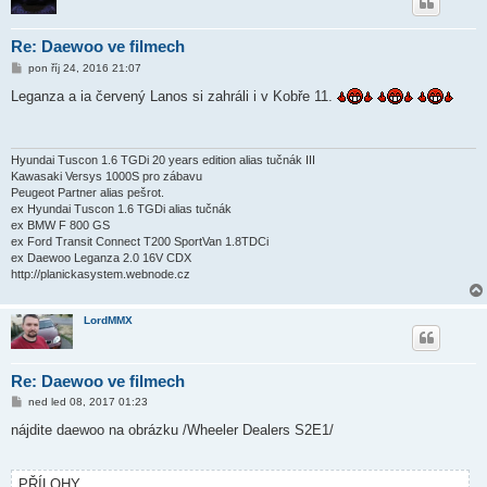
Re: Daewoo ve filmech
P
pon říj 24, 2016 21:07
ř
í
Leganza a ia červený Lanos si zahráli i v Kobře 11.
s
p
ě
v
e
Hyundai Tuscon 1.6 TGDi 20 years edition alias tučnák III
k
Kawasaki Versys 1000S pro zábavu
Peugeot Partner alias pešrot.
ex Hyundai Tuscon 1.6 TGDi alias tučnák
ex BMW F 800 GS
ex Ford Transit Connect T200 SportVan 1.8TDCi
ex Daewoo Leganza 2.0 16V CDX
http://planickasystem.webnode.cz
LordMMX
Re: Daewoo ve filmech
P
ned led 08, 2017 01:23
ř
í
nájdite daewoo na obrázku /Wheeler Dealers S2E1/
s
p
ě
v
PŘÍLOHY