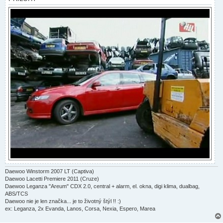
e
k
Daewoo Winstorm 2007 LT (Captiva)
Daewoo Lacetti Premiere 2011 (Cruze)
Daewoo Leganza "Areum" CDX 2.0, central + alarm, el. okna, digi klima, dualbag,
ABS/TCS
Daewoo nie je len značka... je to životný štýl !! :)
ex: Leganza, 2x Evanda, Lanos, Corsa, Nexia, Espero, Marea