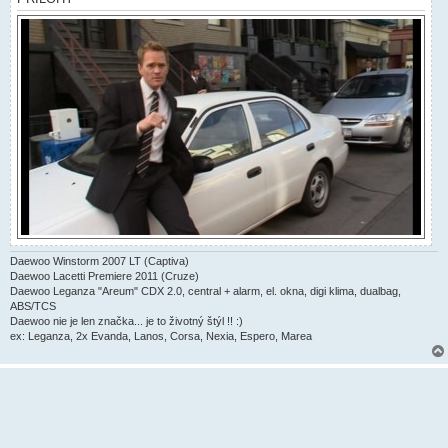
e
k
Daewoo Winstorm 2007 LT (Captiva)
Daewoo Lacetti Premiere 2011 (Cruze)
Daewoo Leganza "Areum" CDX 2.0, central + alarm, el. okna, digi klima, dualbag,
ABS/TCS
Daewoo nie je len značka... je to životný štýl !! :)
ex: Leganza, 2x Evanda, Lanos, Corsa, Nexia, Espero, Marea