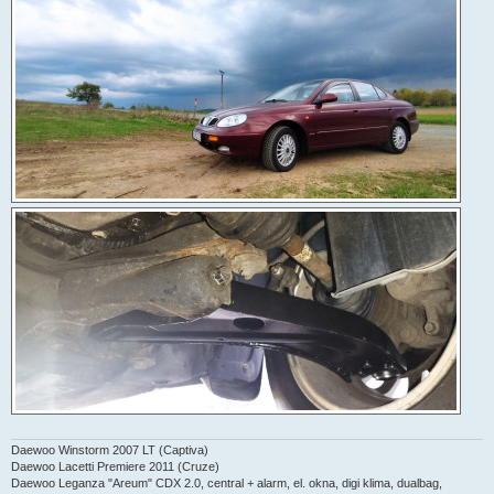
k
Daewoo Winstorm 2007 LT (Captiva)
Daewoo Lacetti Premiere 2011 (Cruze)
Daewoo Leganza "Areum" CDX 2.0, central + alarm, el. okna, digi klima, dualbag,