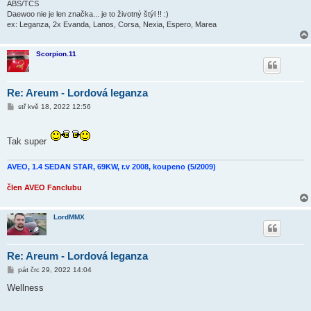
ABS/TCS
Daewoo nie je len značka... je to životný štýl !! :)
ex: Leganza, 2x Evanda, Lanos, Corsa, Nexia, Espero, Marea
Scorpion.11
Re: Areum - Lordová leganza
P
stř kvě 18, 2022 12:56
ř
í
s
p
Tak super
ě
v
e
AVEO, 1.4 SEDAN STAR, 69KW, r.v 2008, koupeno (5/2009)
k
člen AVEO Fanclubu
LordMMX
Re: Areum - Lordová leganza
P
pát črc 29, 2022 14:04
ř
í
Wellness
s
p
ě