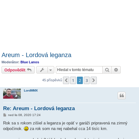
Areum - Lordová leganza
Moderátor:
Blue Lanos
Hledat
Pokročilé 
Odpovědět
1
2
3
Předchozí
Další
45 příspěvků
LordMMX
Re: Areum - Lordová leganza
P
ned lis 08, 2020 17:24
ř
í
Rok sa s rokom zišiel a leganza je opäť v garáži pripravená na zimný
s
odpočinok.
za rok som na nej nabehal cca 14 tisíc km.
p
ě
v