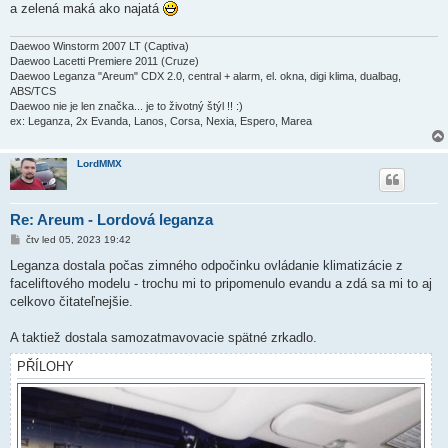
a zelená maká ako najatá
e
k
Daewoo Winstorm 2007 LT (Captiva)
Daewoo Lacetti Premiere 2011 (Cruze)
Daewoo Leganza "Areum" CDX 2.0, central + alarm, el. okna, digi klima, dualbag,
ABS/TCS
Daewoo nie je len značka... je to životný štýl !! :)
ex: Leganza, 2x Evanda, Lanos, Corsa, Nexia, Espero, Marea
LordMMX
Re: Areum - Lordová leganza
P
čtv led 05, 2023 19:42
ř
í
Leganza dostala počas zimného odpočinku ovládanie klimatizácie z
s
faceliftového modelu - trochu mi to pripomenulo evandu a zdá sa mi to aj
p
ě
celkovo čitateľnejšie.
v
e
k
A taktiež dostala samozatmavovacie spätné zrkadlo.
PŘÍLOHY