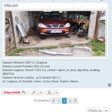
PŘÍLOHY
Daewoo Winstorm 2007 LT (Captiva)
Daewoo Lacetti Premiere 2011 (Cruze)
Daewoo Leganza "Areum" CDX 2.0, central + alarm, el. okna, digi klima, dualbag,
ABS/TCS
Daewoo nie je len značka... je to životný štýl !! :)
ex: Leganza, 2x Evanda, Lanos, Corsa, Nexia, Espero, Marea
Odpovědět
1
2
3
Předchozí
Další
45 příspěvků
Přejít na