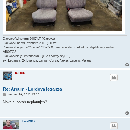
Daewoo Winstorm 2007 LT (Captiva)
Daewoo Lacetti Premiere 2011 (Cruze)
Daewoo Leganza "Areum" CDX 2.0, central + alarm, el. okna, digi klima, dualbag,
ABS/TCS
Daewoo nie je len značka... je to životný štýl !! :)
ex: Leganza, 2x Evanda, Lanos, Corsa, Nexia, Espero, Marea
milosh
Re: Areum - Lordová leganza
P
ned led 29, 2023 17:29
ř
í
Novejsi potah neplanujes?
s
p
ě
v
e
LordMMX
k