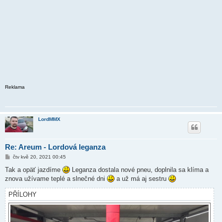
Reklama
LordMMX
Re: Areum - Lordová leganza
P
čtv kvě 20, 2021 00:45
ř
í
Tak a opäť jazdíme
Leganza dostala nové pneu, doplnila sa klíma a
s
znova užívame teplé a slnečné dni
a už má aj sestru
p
ě
v
PŘÍLOHY
e
k