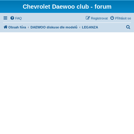
Chevrolet Daewoo club - forum
FAQ
Registrovat
Přihlásit se
H
Obsah fóra
DAEWOO diskuse dle modelů
LEGANZA
l
e
d
a
t