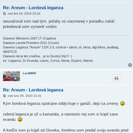
Re: Areum - Lordová leganza
P
ned led 29, 2023 23:34
ř
í
neuvažoval som nad tým, poťahy sú viacmenej v poriadku zatiaľ,
s
potreboval som vymeniť vnútro.
p
ě
v
e
Daewoo Winstorm 2007 LT (Captiva)
k
Daewoo Lacetti Premiere 2011 (Cruze)
Daewoo Leganza "Areum" CDX 2.0, central + alarm, el. okna, digi klima, dualbag,
ABS/TCS
Daewoo nie je len značka... je to životný štýl !! :)
ex: Leganza, 2x Evanda, Lanos, Corsa, Nexia, Espero, Marea
LordMMX
Re: Areum - Lordová leganza
P
ned úno 05, 2023 21:31
ř
í
Kým bordová leganza spokojne oddychuje v garáži, dejú sa zmeny.
s
p
ě
zelená leganza je už u kamaráta, a namiesto nej som si kúpil zase
v
evandu.
e
k
A keďže som ju kúpil od človeka, ktorému som predal svoju evandu pred