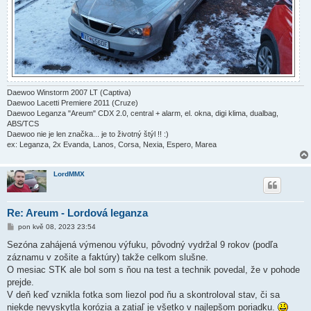
Daewoo Winstorm 2007 LT (Captiva)
Daewoo Lacetti Premiere 2011 (Cruze)
Daewoo Leganza "Areum" CDX 2.0, central + alarm, el. okna, digi klima, dualbag,
ABS/TCS
Daewoo nie je len značka... je to životný štýl !! :)
ex: Leganza, 2x Evanda, Lanos, Corsa, Nexia, Espero, Marea
LordMMX
Re: Areum - Lordová leganza
P
pon kvě 08, 2023 23:54
ř
í
Sezóna zahájená výmenou výfuku, pôvodný vydržal 9 rokov (podľa
s
záznamu v zošite a faktúry) takže celkom slušne.
p
ě
O mesiac STK ale bol som s ňou na test a technik povedal, že v pohode
v
prejde.
e
k
V deň keď vznikla fotka som liezol pod ňu a skontroloval stav, či sa
niekde nevyskytla korózia a zatiaľ je všetko v najlepšom poriadku.