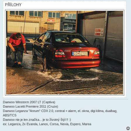
v
PŘÍLOHY
e
k
Daewoo Winstorm 2007 LT (Captiva)
Daewoo Lacetti Premiere 2011 (Cruze)
Daewoo Leganza "Areum" CDX 2.0, central + alarm, el. okna, digi klima, dualbag,
ABS/TCS
Daewoo nie je len značka... je to životný štýl !! :)
ex: Leganza, 2x Evanda, Lanos, Corsa, Nexia, Espero, Marea