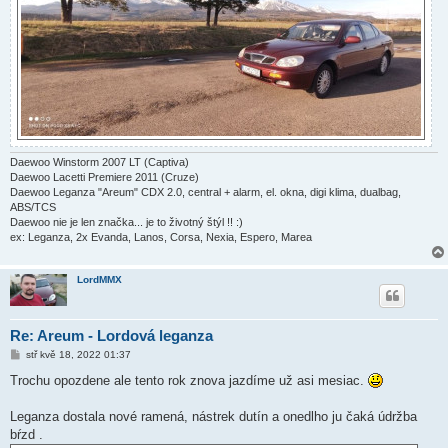
Daewoo Winstorm 2007 LT (Captiva)
Daewoo Lacetti Premiere 2011 (Cruze)
Daewoo Leganza "Areum" CDX 2.0, central + alarm, el. okna, digi klima, dualbag,
ABS/TCS
Daewoo nie je len značka... je to životný štýl !! :)
ex: Leganza, 2x Evanda, Lanos, Corsa, Nexia, Espero, Marea
LordMMX
Re: Areum - Lordová leganza
P
stř kvě 18, 2022 01:37
ř
í
Trochu opozdene ale tento rok znova jazdíme už asi mesiac.
s
p
ě
Leganza dostala nové ramená, nástrek dutín a onedlho ju čaká údržba
v
bŕzd .
e