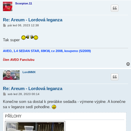
Scorpion.11
Re: Areum - Lordová leganza
P
pát led 06, 2023 12:38
ř
í
s
p
Tak super
ě
v
e
AVEO, 1.4 SEDAN STAR, 69KW, r.v 2008, koupeno (5/2009)
k
člen AVEO Fanclubu
LordMMX
Re: Areum - Lordová leganza
P
sob led 28, 2023 00:14
ř
í
Konečne som sa dostal k prerábke sedadla - výmene výplne. A konečne
s
sa v leganze sedí pohodlne.
p
ě
v
PŘÍLOHY
e
k