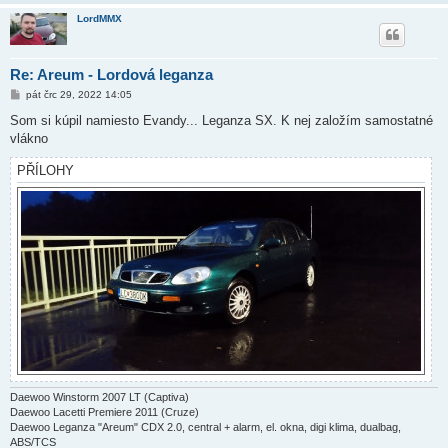
LordMMX
Re: Areum - Lordová leganza
P
pát črc 29, 2022 14:05
ř
í
Som si kúpil namiesto Evandy... Leganza SX. K nej založím samostatné
s
vlákno
p
ě
v
PŘÍLOHY
e
k
Daewoo Winstorm 2007 LT (Captiva)
Daewoo Lacetti Premiere 2011 (Cruze)
Daewoo Leganza "Areum" CDX 2.0, central + alarm, el. okna, digi klima, dualbag,
ABS/TCS