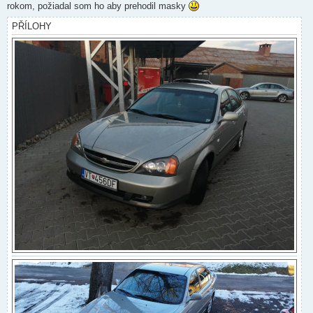
rokom, požiadal som ho aby prehodil masky
PŘÍLOHY