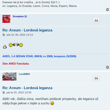
Daewoo nie je len značka... je to životný štýl !! :)
ex: Leganza, 2x Evanda, Lanos, Corsa, Nexia, Espero, Marea
Scorpion.11
Re: Areum - Lordová leganza
P
sob črc 30, 2022 13:13
ř
í
s
p
ě
v
e
AVEO, 1.4 SEDAN STAR, 69KW, r.v 2008, koupeno (5/2009)
k
člen AVEO Fanclubu
LordMMX
Re: Areum - Lordová leganza
P
pát lis 25, 2022 22:55
ř
í
ďalší rok, ďalšia zima, nestíham pridávať príspevky, ale leganza už
s
oddychuje pekne v teple a suchu
p
ě
v