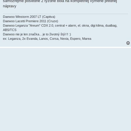
samozrejme posledné 2 týždne bola na kompletnej výmene prednej
e
k
nápravy
Daewoo Winstorm 2007 LT (Captiva)
Daewoo Lacetti Premiere 2011 (Cruze)
Daewoo Leganza "Areum" CDX 2.0, central + alarm, el. okna, digi klima, dualbag,
ABS/TCS
Daewoo nie je len značka... je to životný štýl !! :)
ex: Leganza, 2x Evanda, Lanos, Corsa, Nexia, Espero, Marea