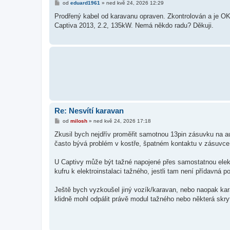
P
od
eduard1961
»
ned kvě 24, 2026 12:29
ř
í
Prodřený kabel od karavanu opraven. Zkontrolován a je OK.
s
Captiva 2013, 2.2, 135kW. Nemá někdo radu? Děkuji.
p
ě
v
e
k
Re: Nesvítí karavan
P
od
milosh
»
ned kvě 24, 2026 17:18
ř
í
Zkusil bych nejdřív proměřit samotnou 13pin zásuvku na autě
s
často bývá problém v kostře, špatném kontaktu v zásuvce
p
ě
v
U Captivy může být tažné napojené přes samostatnou elektro
e
k
kufru k elektroinstalaci tažného, jestli tam není přídavná p
Ještě bych vyzkoušel jiný vozík/karavan, nebo naopak kara
klidně mohl odpálit právě modul tažného nebo některá skryt