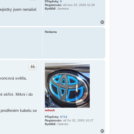
Příspěvky:
6
Registrován:
stř úno 25, 2026 11:26
Bydliště:
Jemnice
pojistky jsem nenašel.
N
a
h
Reklama
o
r
u
/koncová světla,
 skříni. Mrkni i do
o prodřeném kabelu se
milosh
Příspěvky:
6724
Registrován:
stř črc 02, 2003 10:27
Bydliště:
Ústecko
N