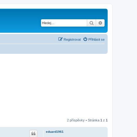
Hledat
Pokročilé hledání
Registrovat
Přihlásit se
2 příspěvky • Stránka
1
z
1
eduard1961