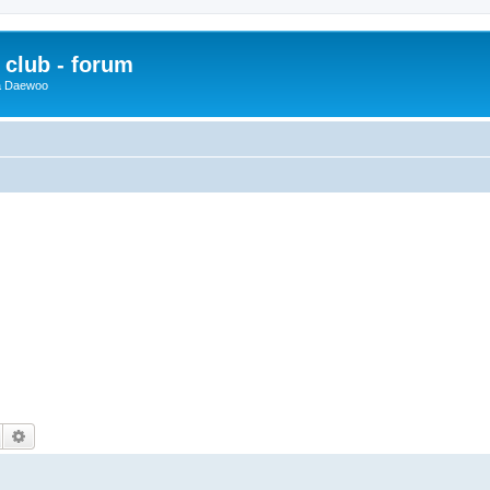
club - forum
 a Daewoo
Hledat
Pokročilé hledání