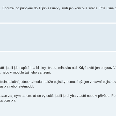
 Bohužel po připojení do 13pin zásuvky svítí jen koncová světla. Příslušné 
, jestli jde napětí i na blinkry, brzdu, mlhovku atd. Když svítí jen obrysová
, nebo v modulu tažného zařízení.
instalační jednotku/modul, takže pojistky nemusí být jen v hlavní pojistkové
ojistka nebo relé/modul.
van za jiným autem, ať se vyloučí, jestli je chyba v autě nebo v přívěsu. P
á pojistka.