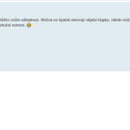
o těžko může odhadnout. Možná se špatně otevírají nějaké klapky, někde můž
bohužel nutnost.