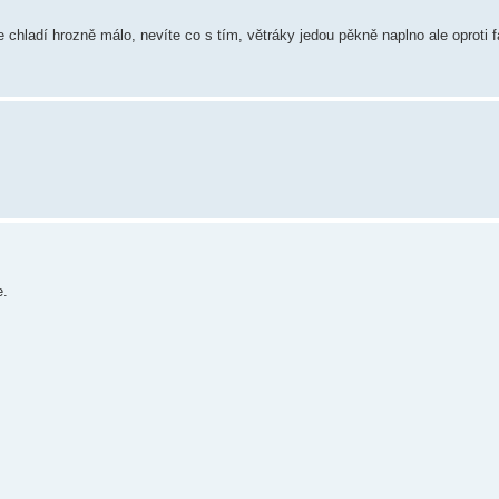
 chladí hrozně málo, nevíte co s tím, větráky jedou pěkně naplno ale oproti f
e.