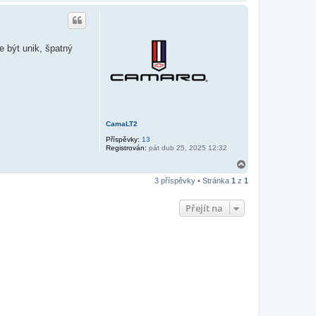
a
h
o
r
u
e být unik, špatný
CamaLT2
Příspěvky:
13
Registrován:
pát dub 25, 2025 12:32
N
a
3 příspěvky • Stránka
1
z
1
h
o
r
Přejít na
u