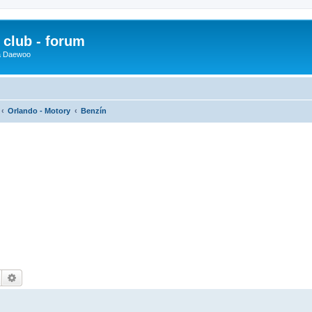
club - forum
 a Daewoo
Orlando - Motory
Benzín
Hledat
Pokročilé hledání