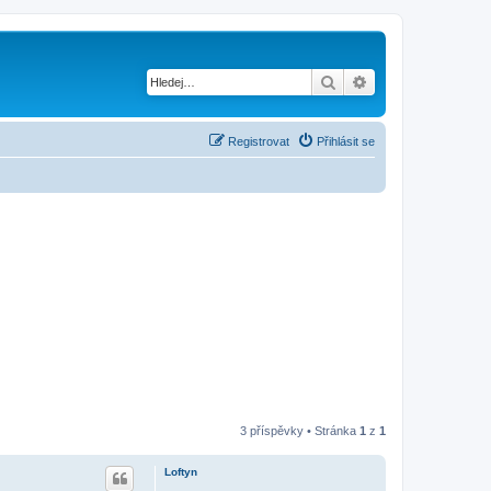
Hledat
Pokročilé hledání
Registrovat
Přihlásit se
3 příspěvky • Stránka
1
z
1
Loftyn