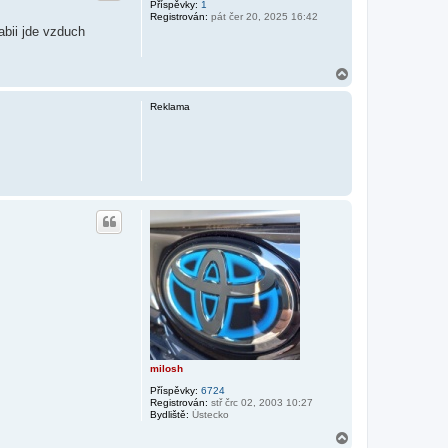
Příspěvky:
1
Registrován:
pát čer 20, 2025 16:42
abii jde vzduch
N
a
h
Reklama
o
r
u
milosh
Příspěvky:
6724
Registrován:
stř črc 02, 2003 10:27
Bydliště:
Ústecko
N