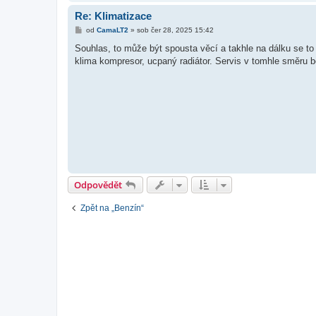
Re: Klimatizace
P
od
CamaLT2
»
sob čer 28, 2025 15:42
ř
í
Souhlas, to může být spousta věcí a takhle na dálku se t
s
klima kompresor, ucpaný radiátor. Servis v tomhle směru 
p
ě
v
e
k
Odpovědět
Zpět na „Benzín“