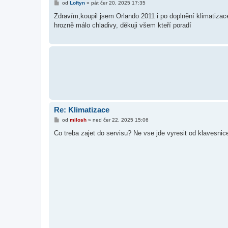
P
od
Loftyn
»
pát čer 20, 2025 17:35
ř
í
Zdravím,koupil jsem Orlando 2011 i po doplnění klimatizace
s
hrozně málo chladivy, děkuji všem kteří poradí
p
ě
v
e
k
Re: Klimatizace
P
od
milosh
»
ned čer 22, 2025 15:06
ř
í
Co treba zajet do servisu? Ne vse jde vyresit od klavesnic
s
p
ě
v
e
k