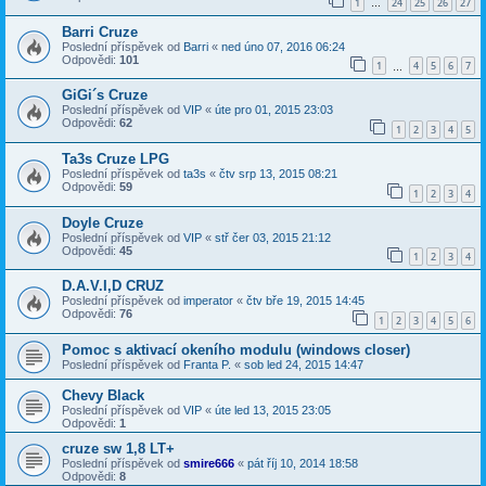
1
24
25
26
27
…
Barri Cruze
Poslední příspěvek od
Barri
«
ned úno 07, 2016 06:24
Odpovědi:
101
1
4
5
6
7
…
GiGi´s Cruze
Poslední příspěvek od
VIP
«
úte pro 01, 2015 23:03
Odpovědi:
62
1
2
3
4
5
Ta3s Cruze LPG
Poslední příspěvek od
ta3s
«
čtv srp 13, 2015 08:21
Odpovědi:
59
1
2
3
4
Doyle Cruze
Poslední příspěvek od
VIP
«
stř čer 03, 2015 21:12
Odpovědi:
45
1
2
3
4
D.A.V.I,D CRUZ
Poslední příspěvek od
imperator
«
čtv bře 19, 2015 14:45
Odpovědi:
76
1
2
3
4
5
6
Pomoc s aktivací okeního modulu (windows closer)
Poslední příspěvek od
Franta P.
«
sob led 24, 2015 14:47
Chevy Black
Poslední příspěvek od
VIP
«
úte led 13, 2015 23:05
Odpovědi:
1
cruze sw 1,8 LT+
Poslední příspěvek od
smire666
«
pát říj 10, 2014 18:58
Odpovědi:
8