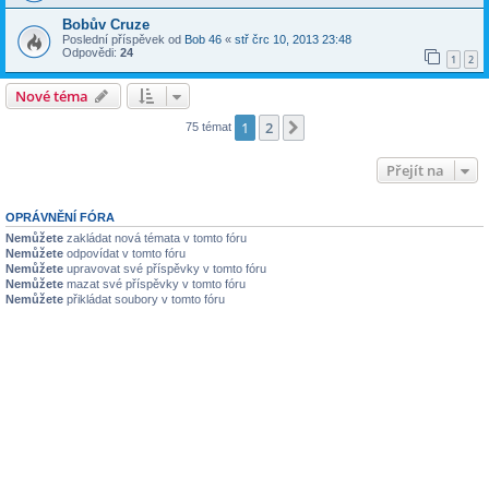
Bobův Cruze
Poslední příspěvek od
Bob 46
«
stř črc 10, 2013 23:48
Odpovědi:
24
1
2
Nové téma
1
2
Další
75 témat
Přejít na
OPRÁVNĚNÍ FÓRA
Nemůžete
zakládat nová témata v tomto fóru
Nemůžete
odpovídat v tomto fóru
Nemůžete
upravovat své příspěvky v tomto fóru
Nemůžete
mazat své příspěvky v tomto fóru
Nemůžete
přikládat soubory v tomto fóru