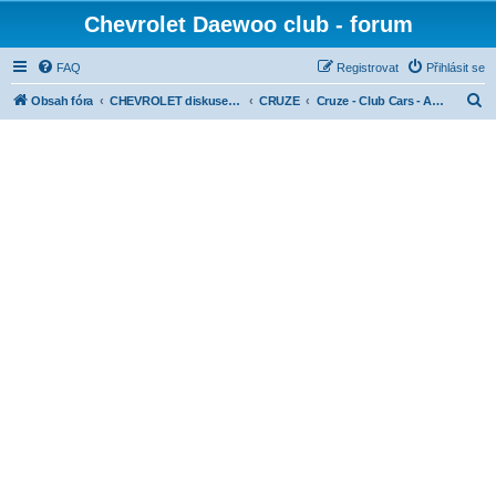
Chevrolet Daewoo club - forum
FAQ
Registrovat
Přihlásit se
H
Obsah fóra
CHEVROLET diskuse dle modelů
CRUZE
Cruze - Club Cars - Auta členů
l
e
d
a
t