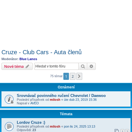
Cruze - Club Cars - Auta členů
Moderátor:
Blue Lanos
Hledat
Pokročilé hledání
Nové téma
1
2
Další
75 témat
Oznámení
Srovnávač povinného ručení Chevrolet / Daewoo
Poslední příspěvek od
milosh
«
úte dub 23, 2019 15:36
Napsal v
AVEO
Témata
Lordov Cruze :)
Poslední příspěvek od
milosh
«
pon lis 24, 2025 13:13
Odpovědi:
23
1
2