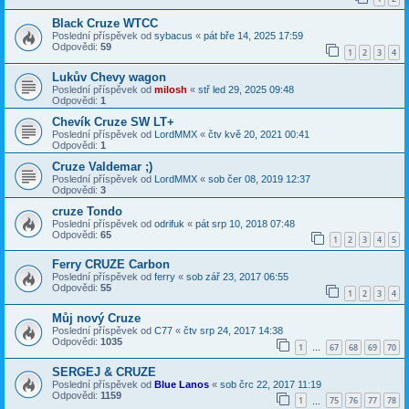
Black Cruze WTCC
Poslední příspěvek od
sybacus
«
pát bře 14, 2025 17:59
Odpovědi:
59
1
2
3
4
Lukův Chevy wagon
Poslední příspěvek od
milosh
«
stř led 29, 2025 09:48
Odpovědi:
1
Chevík Cruze SW LT+
Poslední příspěvek od
LordMMX
«
čtv kvě 20, 2021 00:41
Odpovědi:
1
Cruze Valdemar ;)
Poslední příspěvek od
LordMMX
«
sob čer 08, 2019 12:37
Odpovědi:
3
cruze Tondo
Poslední příspěvek od
odrifuk
«
pát srp 10, 2018 07:48
Odpovědi:
65
1
2
3
4
5
Ferry CRUZE Carbon
Poslední příspěvek od
ferry
«
sob zář 23, 2017 06:55
Odpovědi:
55
1
2
3
4
Můj nový Cruze
Poslední příspěvek od
C77
«
čtv srp 24, 2017 14:38
Odpovědi:
1035
1
67
68
69
70
…
SERGEJ & CRUZE
Poslední příspěvek od
Blue Lanos
«
sob črc 22, 2017 11:19
Odpovědi:
1159
1
75
76
77
78
…