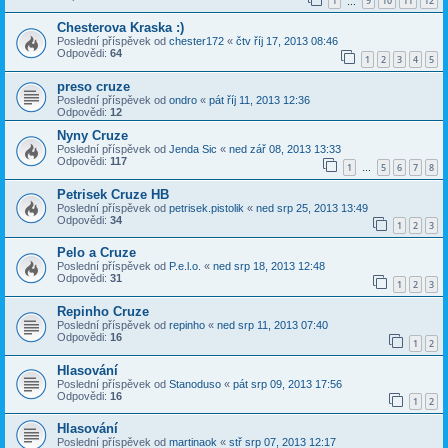
1
9
10
11
12
…
Chesterova Kraska :)
Poslední příspěvek od
chester172
«
čtv říj 17, 2013 08:46
Odpovědi:
64
1
2
3
4
5
preso cruze
Poslední příspěvek od
ondro
«
pát říj 11, 2013 12:36
Odpovědi:
12
Nyny Cruze
Poslední příspěvek od
Jenda Sic
«
ned zář 08, 2013 13:33
Odpovědi:
117
1
5
6
7
8
…
Petrisek Cruze HB
Poslední příspěvek od
petrisek.pistolik
«
ned srp 25, 2013 13:49
Odpovědi:
34
1
2
3
Pelo a Cruze
Poslední příspěvek od
P.e.l.o.
«
ned srp 18, 2013 12:48
Odpovědi:
31
1
2
3
Repinho Cruze
Poslední příspěvek od
repinho
«
ned srp 11, 2013 07:40
Odpovědi:
16
1
2
Hlasování
Poslední příspěvek od
Stanoduso
«
pát srp 09, 2013 17:56
Odpovědi:
16
1
2
Hlasování
Poslední příspěvek od
martinaok
«
stř srp 07, 2013 12:17