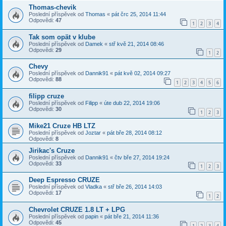
Thomas-chevik
Poslední příspěvek od
Thomas
«
pát črc 25, 2014 11:44
Odpovědi:
47
1
2
3
4
Tak som opät v klube
Poslední příspěvek od
Damek
«
stř kvě 21, 2014 08:46
Odpovědi:
29
1
2
Chevy
Poslední příspěvek od
Dannik91
«
pát kvě 02, 2014 09:27
Odpovědi:
88
1
2
3
4
5
6
filipp cruze
Poslední příspěvek od
Filipp
«
úte dub 22, 2014 19:06
Odpovědi:
30
1
2
3
Mike21 Cruze HB LTZ
Poslední příspěvek od
Joztar
«
pát bře 28, 2014 08:12
Odpovědi:
8
Jirikac's Cruze
Poslední příspěvek od
Dannik91
«
čtv bře 27, 2014 19:24
Odpovědi:
33
1
2
3
Deep Espresso CRUZE
Poslední příspěvek od
Vladka
«
stř bře 26, 2014 14:03
Odpovědi:
17
1
2
Chevrolet CRUZE 1.8 LT + LPG
Poslední příspěvek od
papin
«
pát bře 21, 2014 11:36
Odpovědi:
45
1
2
3
4