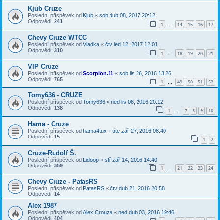
Kjub Cruze
Poslední příspěvek od
Kjub
«
sob dub 08, 2017 20:12
Odpovědi:
241
1
14
15
16
17
…
Chevy Cruze WTCC
Poslední příspěvek od
Vladka
«
čtv led 12, 2017 12:01
Odpovědi:
310
1
18
19
20
21
…
VIP Cruze
Poslední příspěvek od
Scorpion.11
«
sob lis 26, 2016 13:26
Odpovědi:
765
1
49
50
51
52
…
Tomy636 - CRUZE
Poslední příspěvek od
Tomy636
«
ned lis 06, 2016 20:12
Odpovědi:
138
1
7
8
9
10
…
Hama - Cruze
Poslední příspěvek od
hama4tux
«
úte zář 27, 2016 08:40
Odpovědi:
15
1
2
Cruze-Rudolf Š.
Poslední příspěvek od
Lidoop
«
stř zář 14, 2016 14:40
Odpovědi:
359
1
21
22
23
24
…
Chevy Cruze - PatasRS
Poslední příspěvek od
PatasRS
«
čtv dub 21, 2016 20:58
Odpovědi:
14
Alex 1987
Poslední příspěvek od
Alex Crouze
«
ned dub 03, 2016 19:46
Odpovědi:
404