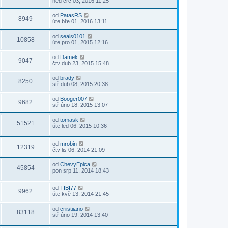
ned črc 03, 2016 11:25
od
PatasRS
8949
úte bře 01, 2016 13:11
od
seals0101
10858
úte pro 01, 2015 12:16
od
Damek
9047
čtv dub 23, 2015 15:48
od
brady
8250
stř dub 08, 2015 20:38
od
Booger007
9682
stř úno 18, 2015 13:07
od
tomask
51521
úte led 06, 2015 10:36
od
mrobin
12319
čtv lis 06, 2014 21:09
od
ChevyEpica
45854
pon srp 11, 2014 18:43
od
TIBI77
9962
úte kvě 13, 2014 21:45
od
criistiiano
83118
stř úno 19, 2014 13:40