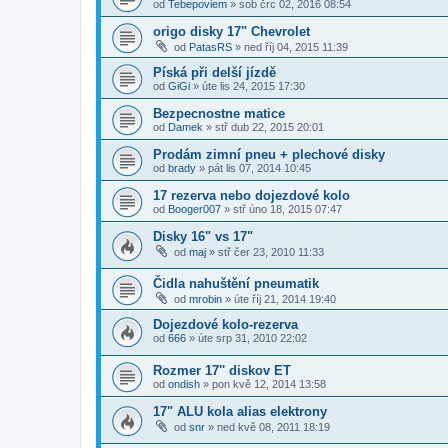
od
Tebepoviem
»
sob črc 02, 2016 08:54
origo disky 17" Chevrolet
od
PatasRS
»
ned říj 04, 2015 11:39
Píská při delší jízdě
od
GiGi
»
úte lis 24, 2015 17:30
Bezpecnostne matice
od
Damek
»
stř dub 22, 2015 20:01
Prodám zimní pneu + plechové disky
od
brady
»
pát lis 07, 2014 10:45
17 rezerva nebo dojezdové kolo
od
Booger007
»
stř úno 18, 2015 07:47
Disky 16" vs 17"
od
maj
»
stř čer 23, 2010 11:33
Čidla nahuštění pneumatik
od
mrobin
»
úte říj 21, 2014 19:40
Dojezdové kolo-rezerva
od
666
»
úte srp 31, 2010 22:02
Rozmer 17'' diskov ET
od
ondish
»
pon kvě 12, 2014 13:58
17" ALU kola alias elektrony
od
snr
»
ned kvě 08, 2011 18:19