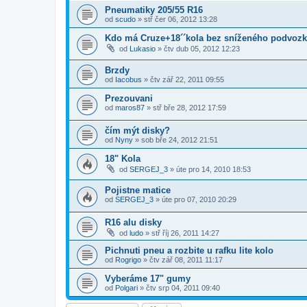
Pneumatiky 205/55 R16
od
scudo
»
stř čer 06, 2012 13:28
Kdo má Cruze+18´´kola bez sníženého podvozku 
od
Lukasio
»
čtv dub 05, 2012 12:23
Brzdy
od
Iacobus
»
čtv zář 22, 2011 09:55
Prezouvani
od
maros87
»
stř bře 28, 2012 17:59
čím mýt disky?
od
Nyny
»
sob bře 24, 2012 21:51
18" Kola
od
SERGEJ_3
»
úte pro 14, 2010 18:53
Pojistne matice
od
SERGEJ_3
»
úte pro 07, 2010 20:29
R16 alu disky
od
ludo
»
stř říj 26, 2011 14:27
Pichnuti pneu a rozbite u rafku lite kolo
od
Rogrigo
»
čtv zář 08, 2011 11:17
Vyberáme 17" gumy
od
Polgari
»
čtv srp 04, 2011 09:40