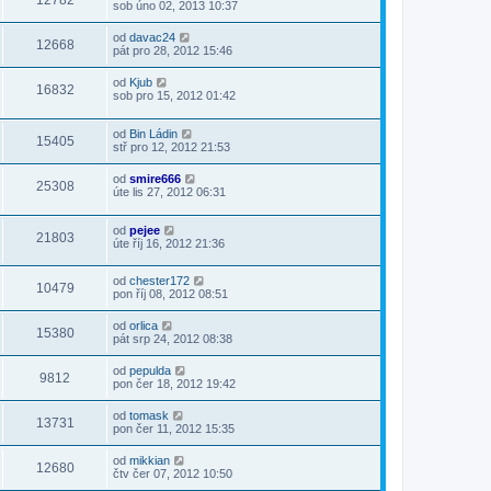
12782
sob úno 02, 2013 10:37
od
davac24
12668
pát pro 28, 2012 15:46
od
Kjub
16832
sob pro 15, 2012 01:42
od
Bin Ládin
15405
stř pro 12, 2012 21:53
od
smire666
25308
úte lis 27, 2012 06:31
od
pejee
21803
úte říj 16, 2012 21:36
od
chester172
10479
pon říj 08, 2012 08:51
od
orlica
15380
pát srp 24, 2012 08:38
od
pepulda
9812
pon čer 18, 2012 19:42
od
tomask
13731
pon čer 11, 2012 15:35
od
mikkian
12680
čtv čer 07, 2012 10:50