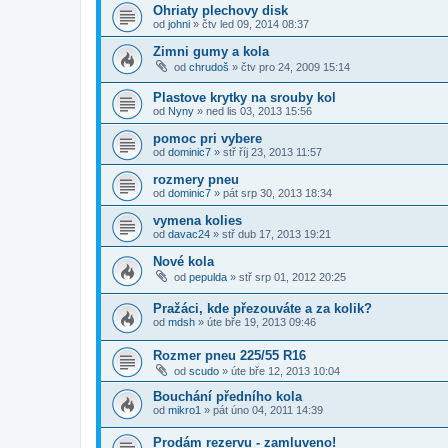
Ohriaty plechovy disk
od
johni
»
čtv led 09, 2014 08:37
Zimni gumy a kola
od
chrudoš
»
čtv pro 24, 2009 15:14
Plastove krytky na srouby kol
od
Nyny
»
ned lis 03, 2013 15:56
pomoc pri vybere
od
dominic7
»
stř říj 23, 2013 11:57
rozmery pneu
od
dominic7
»
pát srp 30, 2013 18:34
vymena kolies
od
davac24
»
stř dub 17, 2013 19:21
Nové kola
od
pepulda
»
stř srp 01, 2012 20:25
Pražáci, kde přezouváte a za kolik?
od
mdsh
»
úte bře 19, 2013 09:46
Rozmer pneu 225/55 R16
od
scudo
»
úte bře 12, 2013 10:04
Bouchání předního kola
od
mikro1
»
pát úno 04, 2011 14:39
Prodám rezervu - zamluveno!