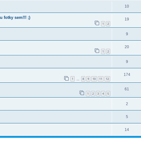
10
fotky sem!!! ;)
19
1
2
9
20
1
2
9
174
1
8
9
10
11
12
…
61
1
2
3
4
5
2
5
14