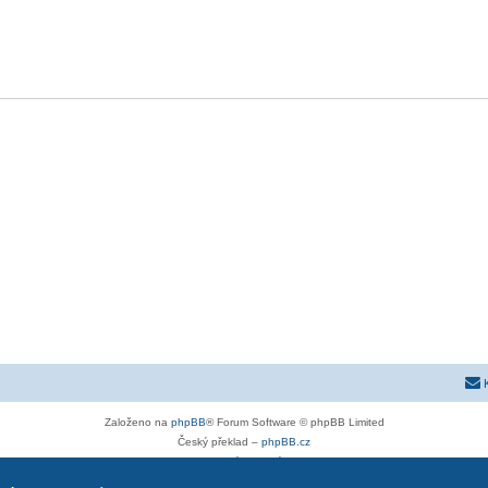
Založeno na
phpBB
® Forum Software © phpBB Limited
Český překlad –
phpBB.cz
Soukromí
|
Podmínky