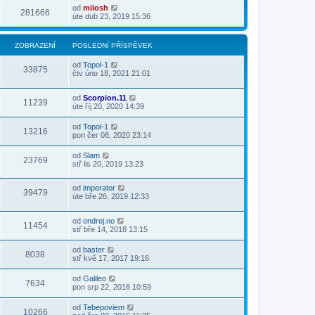
od
milosh
281666
úte dub 23, 2019 15:36
ZOBRAZENÍ
POSLEDNÍ PŘÍSPĚVEK
od
Topol-1
33875
čtv úno 18, 2021 21:01
od
Scorpion.11
11239
úte říj 20, 2020 14:39
od
Topol-1
13216
pon čer 08, 2020 23:14
od
Slam
23769
stř lis 20, 2019 13:23
od
imperator
39479
úte bře 26, 2019 12:33
od
ondrej.no
11454
stř bře 14, 2018 13:15
od
baster
8038
stř kvě 17, 2017 19:16
od
Galileo
7634
pon srp 22, 2016 10:59
od
Tebepoviem
10266