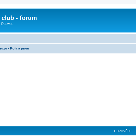
club - forum
 a Daewoo
ruze - Kola a pneu
ilé hledání
ODPOVĚDI