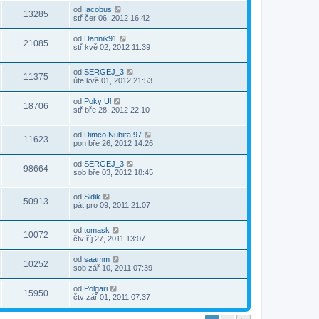
od
Iacobus
13285
stř čer 06, 2012 16:42
od
Dannik91
21085
stř kvě 02, 2012 11:39
od
SERGEJ_3
11375
úte kvě 01, 2012 21:53
od
Poky Ul
18706
stř bře 28, 2012 22:10
od
Dimco Nubira 97
11623
pon bře 26, 2012 14:26
od
SERGEJ_3
98664
sob bře 03, 2012 18:45
od
Sidik
50913
pát pro 09, 2011 21:07
od
tomask
10072
čtv říj 27, 2011 13:07
od
saamm
10252
sob zář 10, 2011 07:39
od
Polgari
15950
čtv zář 01, 2011 07:37