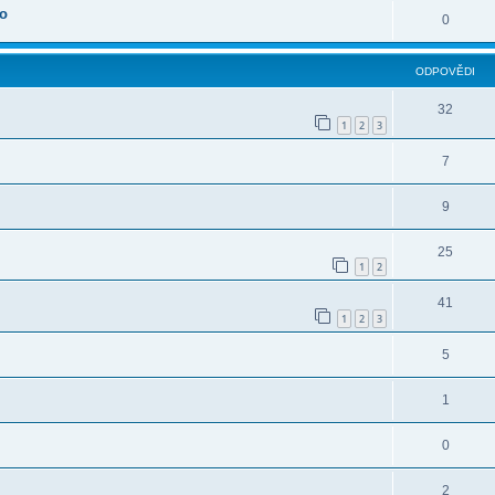
oo
0
ODPOVĚDI
32
1
2
3
7
9
25
1
2
41
1
2
3
5
1
0
2