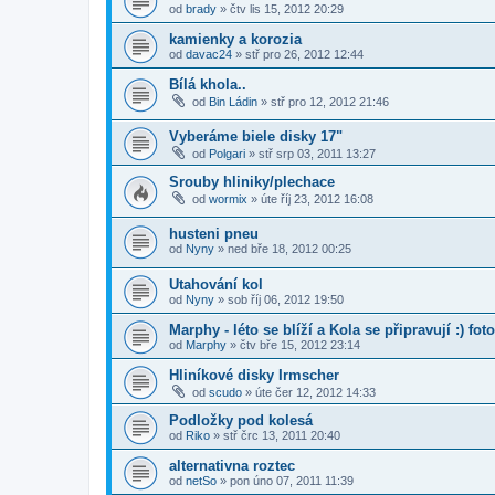
od
brady
»
čtv lis 15, 2012 20:29
kamienky a korozia
od
davac24
»
stř pro 26, 2012 12:44
Bílá khola..
od
Bin Ládin
»
stř pro 12, 2012 21:46
Vyberáme biele disky 17"
od
Polgari
»
stř srp 03, 2011 13:27
Srouby hliniky/plechace
od
wormix
»
úte říj 23, 2012 16:08
husteni pneu
od
Nyny
»
ned bře 18, 2012 00:25
Utahování kol
od
Nyny
»
sob říj 06, 2012 19:50
Marphy - léto se blíží a Kola se připravují :) foto
od
Marphy
»
čtv bře 15, 2012 23:14
Hliníkové disky Irmscher
od
scudo
»
úte čer 12, 2012 14:33
Podložky pod kolesá
od
Riko
»
stř črc 13, 2011 20:40
alternativna roztec
od
netSo
»
pon úno 07, 2011 11:39