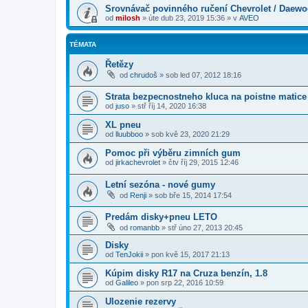
Srovnávač povinného ručení Chevrolet / Daew
od
milosh
»
úte dub 23, 2019 15:36
» v
AVEO
TÉMATA
Řetězy
od
chrudoš
»
sob led 07, 2012 18:16
Strata bezpecnostneho kluca na poistne matice
od
juso
»
stř říj 14, 2020 16:38
XL pneu
od
lluubboo
»
sob kvě 23, 2020 21:29
Pomoc při výběru zimních gum
od
jirkachevrolet
»
čtv říj 29, 2015 12:46
Letní sezóna - nové gumy
od
Renji
»
sob bře 15, 2014 17:54
Predám disky+pneu LETO
od
romanbb
»
stř úno 27, 2013 20:45
Disky
od
TenJokii
»
pon kvě 15, 2017 21:13
Kúpim disky R17 na Cruza benzín, 1.8
od
Galileo
»
pon srp 22, 2016 10:59
Ulozenie rezervy