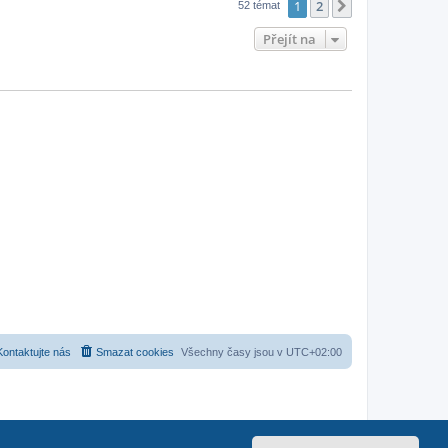
1
2
Další
52 témat
Přejít na
Kontaktujte nás
Smazat cookies
Všechny časy jsou v
UTC+02:00