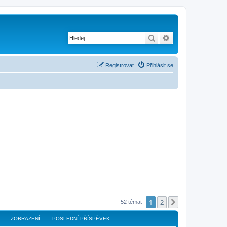
Hledat
Pokročilé hledání
Registrovat
Přihlásit se
1
2
Další
52 témat
ZOBRAZENÍ
POSLEDNÍ PŘÍSPĚVEK