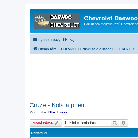
Chevrolet Daewoo 
Forum pro majitele vozů Chevrolet
Rychlé odkazy
FAQ
Obsah fóra
CHEVROLET diskuse dle modelů
CRUZE
C
Cruze - Kola a pneu
Moderátor:
Blue Lanos
Hledat
Pokroč
Nové téma
OZNÁMENÍ