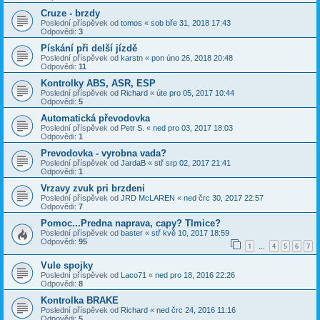
Cruze - brzdy
Poslední příspěvek od
tomos
«
sob bře 31, 2018 17:43
Odpovědi:
3
Pískání při delší jízdě
Poslední příspěvek od
karstn
«
pon úno 26, 2018 20:48
Odpovědi:
11
Kontrolky ABS, ASR, ESP
Poslední příspěvek od
Richard
«
úte pro 05, 2017 10:44
Odpovědi:
5
Automatická převodovka
Poslední příspěvek od
Petr S.
«
ned pro 03, 2017 18:03
Odpovědi:
1
Prevodovka - vyrobna vada?
Poslední příspěvek od
JardaB
«
stř srp 02, 2017 21:41
Odpovědi:
1
Vrzavy zvuk pri brzdeni
Poslední příspěvek od
JRD McLAREN
«
ned črc 30, 2017 22:57
Odpovědi:
7
Pomoc...Predna naprava, capy? Tlmice?
Poslední příspěvek od
baster
«
stř kvě 10, 2017 18:59
Odpovědi:
95
1
4
5
6
7
…
Vule spojky
Poslední příspěvek od
Laco71
«
ned pro 18, 2016 22:26
Odpovědi:
8
Kontrolka BRAKE
Poslední příspěvek od
Richard
«
ned črc 24, 2016 11:16
Odpovědi:
5