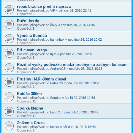
repas brzdice predni naprava
Poslední příspěvek od
VIP
«
pát črc 01, 2016 22:41
Odpovědi:
5
Ruční brzda
Poslední příspěvek od
čoky
«
sob dub 30, 2016 14:34
Odpovědi:
8
Výměna tlumičů
Poslední příspěvek od
hama4tux
«
ned dub 24, 2016 10:02
Odpovědi:
6
Pri cuvani vrzga
Poslední příspěvek od
Kjub
«
pon bře 28, 2016 22:10
Odpovědi:
3
Rozdiel vysky podvozku medzi prednym a zadnym kolesom
Poslední příspěvek od
AndroidCZ
«
ned bře 06, 2016 10:36
Odpovědi:
10
Pružiny H&R -30mm diesel
Poslední příspěvek od
PatasRS
«
pon úno 22, 2016 20:26
Odpovědi:
2
Kotúče 30tkm
Poslední příspěvek od
Serpico
«
úte říj 20, 2015 12:58
Odpovědi:
11
Spojka klepne
Poslední příspěvek od
Laco71
«
pon dub 13, 2015 20:49
Odpovědi:
11
Zníženie Cruza
Poslední příspěvek od
kesko
«
pát dub 10, 2015 15:48
Odpovědi:
3