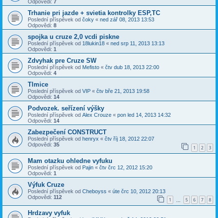
Odpovědi:
7
Trhanie pri jazde + svietia kontrolky ESP,TC
Poslední příspěvek od
čoky
«
ned zář 08, 2013 13:53
Odpovědi:
8
spojka u cruze 2,0 vcdi piskne
Poslední příspěvek od
18lukin18
«
ned srp 11, 2013 13:13
Odpovědi:
1
Zdvyhak pre Cruze SW
Poslední příspěvek od
Mefisto
«
čtv dub 18, 2013 22:00
Odpovědi:
4
Tlmice
Poslední příspěvek od
VIP
«
čtv bře 21, 2013 19:58
Odpovědi:
14
Podvozek. seřízení výšky
Poslední příspěvek od
Alex Crouze
«
pon led 14, 2013 14:32
Odpovědi:
14
Zabezpečení CONSTRUCT
Poslední příspěvek od
henryx
«
čtv říj 18, 2012 22:07
Odpovědi:
35
1
2
3
Mam otazku ohledne vyfuku
Poslední příspěvek od
Pajin
«
čtv črc 12, 2012 15:20
Odpovědi:
1
Výfuk Cruze
Poslední příspěvek od
Cheboyss
«
úte črc 10, 2012 20:13
Odpovědi:
112
1
5
6
7
8
…
Hrdzavy vyfuk