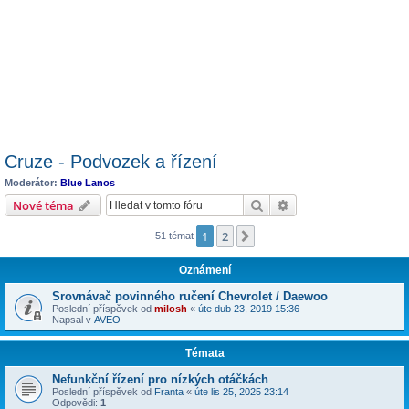
Cruze - Podvozek a řízení
Moderátor:
Blue Lanos
Hledat
Pokročilé hledání
Nové téma
1
2
Další
51 témat
Oznámení
Srovnávač povinného ručení Chevrolet / Daewoo
Poslední příspěvek od
milosh
«
úte dub 23, 2019 15:36
Napsal v
AVEO
Témata
Nefunkční řízení pro nízkých otáčkách
Poslední příspěvek od
Franta
«
úte lis 25, 2025 23:14
Odpovědi:
1