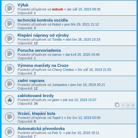
Výfuk
Poslední příspěvek od
milosh
«
úte zář 19, 2023 09:30
Odpovědi:
1
technická kontrola vozidla
Poslední příspěvek od
Hobol
«
pon bře 29, 2021 21:12
Odpovědi:
3
Klepání nápravy od výroby
Poslední příspěvek od
Tondis
«
ned čer 28, 2020 23:33
Odpovědi:
12
Porucha servoriadenia
Poslední příspěvek od
steros
«
úte kvě 26, 2020 19:45
Odpovědi:
1
Výmena manžety na Cruze
Poslední příspěvek od
Chevy Chelios
«
čtv zář 19, 2019 21:55
Odpovědi:
2
zadni naprava
Poslední příspěvek od
Junqueira
«
pon čer 10, 2019 20:21
Odpovědi:
12
zablokované brzdy
Poslední příspěvek od
giom
«
pát srp 10, 2018 15:07
Odpovědi:
34
1
2
3
Vrzání, klepání kola
Poslední příspěvek od
Topol-1
«
čtv črc 12, 2018 03:05
Odpovědi:
8
Automatická převodovka
Poslední příspěvek od
Petr S.
«
pát čer 15, 2018 18:11
Odpovědi:
7