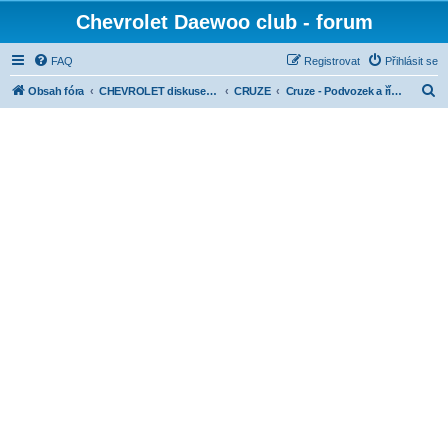
Chevrolet Daewoo club - forum
FAQ
Registrovat
Přihlásit se
H
Obsah fóra
CHEVROLET diskuse dle modelů
CRUZE
Cruze - Podvozek a řízení
l
e
d
a
t