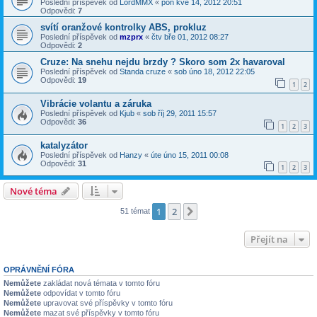
Poslední příspěvek od
LordMMX
«
pon kvě 14, 2012 20:51
Odpovědi:
7
svítí oranžové kontrolky ABS, prokluz
Poslední příspěvek od
mzprx
«
čtv bře 01, 2012 08:27
Odpovědi:
2
Cruze: Na snehu nejdu brzdy ? Skoro som 2x havaroval
Poslední příspěvek od
Standa cruze
«
sob úno 18, 2012 22:05
Odpovědi:
19
1
2
Vibrácie volantu a záruka
Poslední příspěvek od
Kjub
«
sob říj 29, 2011 15:57
Odpovědi:
36
1
2
3
katalyzátor
Poslední příspěvek od
Hanzy
«
úte úno 15, 2011 00:08
Odpovědi:
31
1
2
3
Nové téma
1
2
Další
51 témat
Přejít na
OPRÁVNĚNÍ FÓRA
Nemůžete
zakládat nová témata v tomto fóru
Nemůžete
odpovídat v tomto fóru
Nemůžete
upravovat své příspěvky v tomto fóru
Nemůžete
mazat své příspěvky v tomto fóru