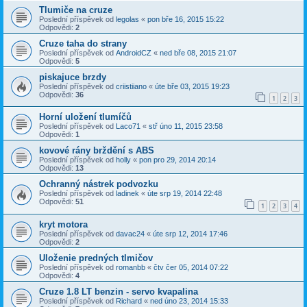
Tlumiče na cruze
Poslední příspěvek od
legolas
«
pon bře 16, 2015 15:22
Odpovědi:
2
Cruze taha do strany
Poslední příspěvek od
AndroidCZ
«
ned bře 08, 2015 21:07
Odpovědi:
5
piskajuce brzdy
Poslední příspěvek od
criistiiano
«
úte bře 03, 2015 19:23
Odpovědi:
36
1
2
3
Horní uložení tlumíčů
Poslední příspěvek od
Laco71
«
stř úno 11, 2015 23:58
Odpovědi:
1
kovové rány brždění s ABS
Poslední příspěvek od
holly
«
pon pro 29, 2014 20:14
Odpovědi:
13
Ochranný nástrek podvozku
Poslední příspěvek od
ladinek
«
úte srp 19, 2014 22:48
Odpovědi:
51
1
2
3
4
kryt motora
Poslední příspěvek od
davac24
«
úte srp 12, 2014 17:46
Odpovědi:
2
Uloženie predných tlmičov
Poslední příspěvek od
romanbb
«
čtv čer 05, 2014 07:22
Odpovědi:
4
Cruze 1.8 LT benzin - servo kvapalina
Poslední příspěvek od
Richard
«
ned úno 23, 2014 15:33