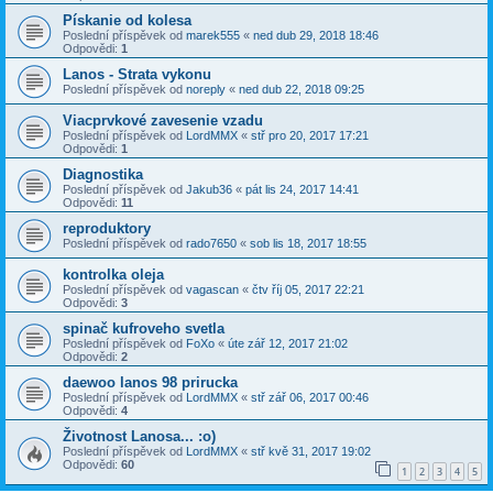
Pískanie od kolesa
Poslední příspěvek od
marek555
«
ned dub 29, 2018 18:46
Odpovědi:
1
Lanos - Strata vykonu
Poslední příspěvek od
noreply
«
ned dub 22, 2018 09:25
Viacprvkové zavesenie vzadu
Poslední příspěvek od
LordMMX
«
stř pro 20, 2017 17:21
Odpovědi:
1
Diagnostika
Poslední příspěvek od
Jakub36
«
pát lis 24, 2017 14:41
Odpovědi:
11
reproduktory
Poslední příspěvek od
rado7650
«
sob lis 18, 2017 18:55
kontrolka oleja
Poslední příspěvek od
vagascan
«
čtv říj 05, 2017 22:21
Odpovědi:
3
spinač kufroveho svetla
Poslední příspěvek od
FoXo
«
úte zář 12, 2017 21:02
Odpovědi:
2
daewoo lanos 98 prirucka
Poslední příspěvek od
LordMMX
«
stř zář 06, 2017 00:46
Odpovědi:
4
Životnost Lanosa... :o)
Poslední příspěvek od
LordMMX
«
stř kvě 31, 2017 19:02
Odpovědi:
60
1
2
3
4
5