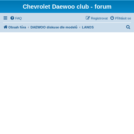
Chevrolet Daewoo club - forum
FAQ
Registrovat
Přihlásit se
H
Obsah fóra
DAEWOO diskuse dle modelů
LANOS
l
e
d
a
t