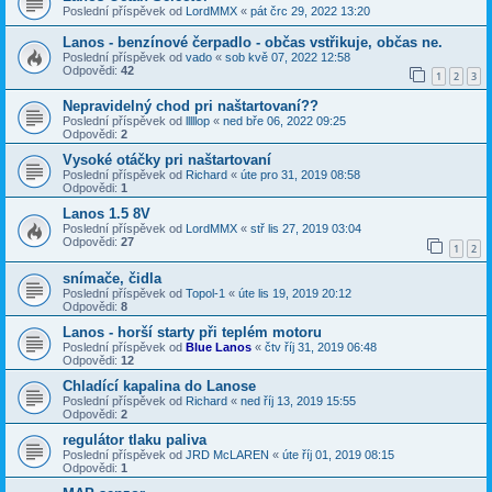
Poslední příspěvek od
LordMMX
«
pát črc 29, 2022 13:20
Lanos - benzínové čerpadlo - občas vstřikuje, občas ne.
Poslední příspěvek od
vado
«
sob kvě 07, 2022 12:58
Odpovědi:
42
1
2
3
Nepravidelný chod pri naštartovaní??
Poslední příspěvek od
lllllop
«
ned bře 06, 2022 09:25
Odpovědi:
2
Vysoké otáčky pri naštartovaní
Poslední příspěvek od
Richard
«
úte pro 31, 2019 08:58
Odpovědi:
1
Lanos 1.5 8V
Poslední příspěvek od
LordMMX
«
stř lis 27, 2019 03:04
Odpovědi:
27
1
2
snímače, čidla
Poslední příspěvek od
Topol-1
«
úte lis 19, 2019 20:12
Odpovědi:
8
Lanos - horší starty při teplém motoru
Poslední příspěvek od
Blue Lanos
«
čtv říj 31, 2019 06:48
Odpovědi:
12
Chladící kapalina do Lanose
Poslední příspěvek od
Richard
«
ned říj 13, 2019 15:55
Odpovědi:
2
regulátor tlaku paliva
Poslední příspěvek od
JRD McLAREN
«
úte říj 01, 2019 08:15
Odpovědi:
1