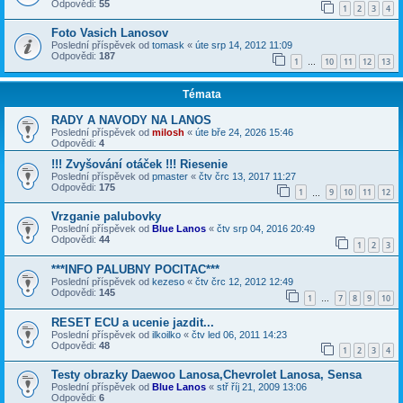
Odpovědi:
55
1
2
3
4
Foto Vasich Lanosov
Poslední příspěvek od
tomask
«
úte srp 14, 2012 11:09
Odpovědi:
187
1
10
11
12
13
…
Témata
RADY A NAVODY NA LANOS
Poslední příspěvek od
milosh
«
úte bře 24, 2026 15:46
Odpovědi:
4
!!! Zvyšování otáček !!! Riesenie
Poslední příspěvek od
pmaster
«
čtv črc 13, 2017 11:27
Odpovědi:
175
1
9
10
11
12
…
Vrzganie palubovky
Poslední příspěvek od
Blue Lanos
«
čtv srp 04, 2016 20:49
Odpovědi:
44
1
2
3
***INFO PALUBNY POCITAC***
Poslední příspěvek od
kezeso
«
čtv črc 12, 2012 12:49
Odpovědi:
145
1
7
8
9
10
…
RESET ECU a ucenie jazdit...
Poslední příspěvek od
ilkoilko
«
čtv led 06, 2011 14:23
Odpovědi:
48
1
2
3
4
Testy obrazky Daewoo Lanosa,Chevrolet Lanosa, Sensa
Poslední příspěvek od
Blue Lanos
«
stř říj 21, 2009 13:06
Odpovědi:
6