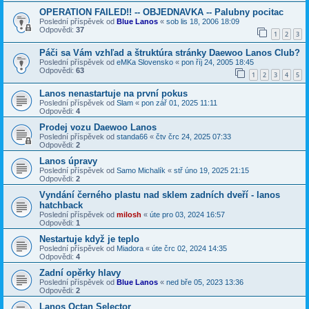
OPERATION FAILED!! -- OBJEDNAVKA -- Palubny pocitac
Poslední příspěvek od
Blue Lanos
«
sob lis 18, 2006 18:09
Odpovědi:
37
1
2
3
Páči sa Vám vzhľad a štruktúra stránky Daewoo Lanos Club?
Poslední příspěvek od
eMKa Slovensko
«
pon říj 24, 2005 18:45
Odpovědi:
63
1
2
3
4
5
Lanos nenastartuje na první pokus
Poslední příspěvek od
Slam
«
pon zář 01, 2025 11:11
Odpovědi:
4
Prodej vozu Daewoo Lanos
Poslední příspěvek od
standa66
«
čtv črc 24, 2025 07:33
Odpovědi:
2
Lanos úpravy
Poslední příspěvek od
Samo Michalík
«
stř úno 19, 2025 21:15
Odpovědi:
2
Vyndání černého plastu nad sklem zadních dveří - lanos
hatchback
Poslední příspěvek od
milosh
«
úte pro 03, 2024 16:57
Odpovědi:
1
Nestartuje když je teplo
Poslední příspěvek od
Miadora
«
úte črc 02, 2024 14:35
Odpovědi:
4
Zadní opěrky hlavy
Poslední příspěvek od
Blue Lanos
«
ned bře 05, 2023 13:36
Odpovědi:
2
Lanos Octan Selector