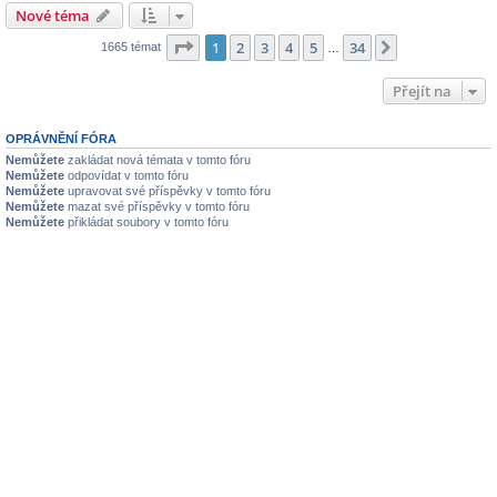
Nové téma
Stránka
1
z
34
1
2
3
4
5
34
Další
1665 témat
…
Přejít na
OPRÁVNĚNÍ FÓRA
Nemůžete
zakládat nová témata v tomto fóru
Nemůžete
odpovídat v tomto fóru
Nemůžete
upravovat své příspěvky v tomto fóru
Nemůžete
mazat své příspěvky v tomto fóru
Nemůžete
přikládat soubory v tomto fóru