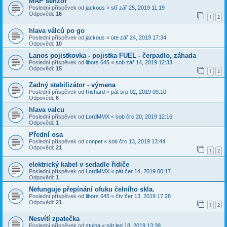
MAP senzor
Poslední příspěvek od
jackous
«
stř zář 25, 2019 11:19
Odpovědi:
16
1
2
hlava válců po go
Poslední příspěvek od
jackous
«
úte zář 24, 2019 17:34
Odpovědi:
10
Lanos pojistkovka - pojistka FUEL - čerpadlo, záhada
Poslední příspěvek od
libors 645
«
sob zář 14, 2019 12:33
Odpovědi:
15
1
2
Zadný stabilizátor - výmena
Poslední příspěvek od
Richard
«
pát srp 02, 2019 09:10
Odpovědi:
6
hlava valcu
Poslední příspěvek od
LordMMX
«
sob črc 20, 2019 12:16
Odpovědi:
1
Přední osa
Poslední příspěvek od
conpet
«
sob črc 13, 2019 13:44
Odpovědi:
21
1
2
elektrický kabel v sedadle řidiče
Poslední příspěvek od
LordMMX
«
pát čer 14, 2019 00:17
Odpovědi:
1
Nefunguje přepínání ofuku čelního skla.
Poslední příspěvek od
libors 645
«
čtv čer 13, 2019 17:28
Odpovědi:
21
1
2
Nesvítí zpatečka
Poslední příspěvek od
stulpa
«
pát led 18, 2019 13:39