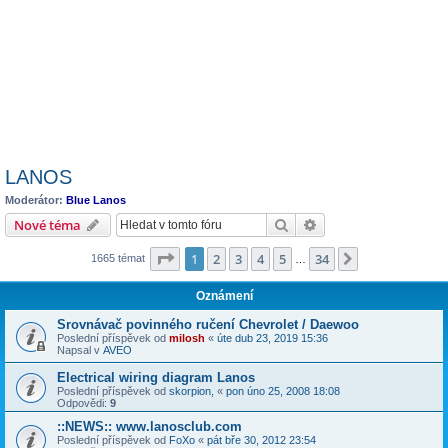
LANOS
Moderátor:
Blue Lanos
Hledat
Pokročilé hledání
Nové téma
Stránka
1
z
34
1
2
3
4
5
34
Další
1665 témat
…
Oznámení
Srovnávač povinného ručení Chevrolet / Daewoo
Poslední příspěvek od
milosh
«
úte dub 23, 2019 15:36
Napsal v
AVEO
Electrical wiring diagram Lanos
Poslední příspěvek od
skorpion,
«
pon úno 25, 2008 18:08
Odpovědi:
9
::NEWS:: www.lanosclub.com
Poslední příspěvek od
FoXo
«
pát bře 30, 2012 23:54