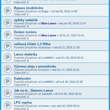
Odpovědi:
2
Bypass imobilizéra
Poslední příspěvek od
Edgar
«
stř led 09, 2019 14:08
Odpovědi:
1
opěrky sedaček
Poslední příspěvek od
Blue Lanos
«
úte pro 04, 2018 12:47
Odpovědi:
3
Dušení motoru
Poslední příspěvek od
Blue Lanos
«
stř lis 21, 2018 14:42
Odpovědi:
2
vačková hřídel 1,3 55Kw
Poslední příspěvek od
jackous
«
ned říj 21, 2018 17:30
Lanos elektrika
Poslední příspěvek od
LordMMX
«
sob črc 28, 2018 00:41
Odpovědi:
5
Výmena oleja v prevodovke
Poslední příspěvek od
kesko
«
ned čer 17, 2018 15:22
Odpovědi:
1
Katalyzator
Poslední příspěvek od
LordMMX
«
stř kvě 30, 2018 22:38
Odpovědi:
1
Jak na to , Daewoo Lanos
Poslední příspěvek od
Jakub36
«
stř kvě 30, 2018 20:22
Odpovědi:
3
LPG vypína
Poslední příspěvek od
tomos
«
pon dub 30, 2018 08:11
Odpovědi:
3