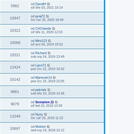
od
DavidH
5982
stř bře 03, 2021 10:14
od
juraj72
10947
čtv čer 25, 2020 18:48
od
ChOrlando
16322
stř bře 11, 2020 12:03
od
Miro123
10068
stř pro 04, 2019 15:52
od
Richard
10521
sob srp 24, 2019 13:49
od
Laco71
12424
pon črc 22, 2019 10:42
od
Marecek14
10142
pon črc 15, 2019 22:05
od
pekrtek
9861
sob bře 23, 2019 14:36
od
Scorpion.11
9079
stř led 23, 2019 13:30
od
Nyny
13249
čtv zář 20, 2018 11:22
od
Mokion
10697
ned srp 19, 2018 10:12