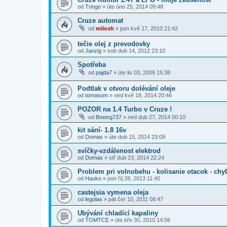
od
Tringo
»
úte úno 25, 2014 09:48
Cruze automat
od
milosh
»
pon kvě 17, 2010 21:42
tečie olej z prevodovky
od
Janzig
»
sob dub 14, 2012 23:10
Spotřeba
od
pajda7
»
úte lis 03, 2009 15:38
Podtlak v otvoru dolévání oleje
od
tomasom
»
ned kvě 18, 2014 20:46
POZOR na 1.4 Turbo v Cruze !
od
Boeing737
»
ned dub 27, 2014 00:10
kit sání- 1.8 16v
od
Domas
»
úte dub 15, 2014 23:09
svíčky-vzdálenost elektrod
od
Domas
»
stř dub 23, 2014 22:24
Problem pri volnobehu - kolisanie otacok - chy
od
Hauko
»
pon říj 28, 2013 11:40
castejsia vymena oleja
od
legolas
»
pát čer 10, 2011 08:47
Ubývání chladící kapaliny
od
TOMTCE
»
úte bře 30, 2010 14:56