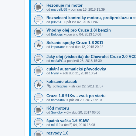
Rezonuje mi motor
od
marcello38
»
pon srp 13, 2018 13:39
Rozsvícení kontrolky motoru, protiprokluzu a 
od
jirik2611
»
pát led 02, 2015 11:07
Vhodny olej pro Cruze 1.8l benzin
od
Buldogs
»
pon úno 04, 2013 13:06
Sekanie spojky Cruze 1.8 2011
od
imperator
»
ned dub 12, 2015 20:22
Jaký olej (viskozita) do Chevrolet Cruze 2.0 VC
od
mafiaPC
»
pon kvě 28, 2018 15:30
cukání automatické převodovky
od
Nyny
»
sob dub 21, 2018 13:24
kolisanie otacok
od
legolas
»
stř čer 22, 2011 11:57
Cruze 1.6 91Kw - zvuk po startu
od
hama4tux
»
pát led 20, 2017 09:10
Kód motoru
od
Sovičky
»
čtv dub 20, 2017 06:50
špatná vačka 1.6 91kW
od
m1112
»
úte říj 04, 2016 13:08
rozvody 1.6