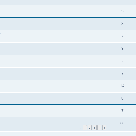
5
8
P
7
3
2
7
14
8
7
66
1
2
3
4
5