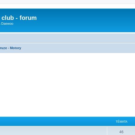
club - forum
 a Daewoo
ruze - Motory
TÉMATA
46