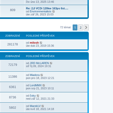
o
čtv úno 13, 2025 13:46
b
r
Re: 2,0 VCDi 120kw 163ps 6st.…
809
a
Z
od
Environmentalists
z
o
úte zář 26, 2023 15:03
i
b
t
r
p
a
o
z
1
2
Další
72 témat
s
i
l
t
e
p
ZOBRAZENÍ
POSLEDNÍ PŘÍSPĚVEK
d
o
n
s
od
milosh
í
281178
l
úte dub 23, 2019 15:36
p
e
ř
d
í
n
s
ZOBRAZENÍ
POSLEDNÍ PŘÍSPĚVEK
í
p
p
ě
ř
od
JRD McLAREN
72179
v
í
stř říj 09, 2024 19:31
e
s
k
p
ě
od
Miadora
11386
v
pon pro 18, 2023 12:21
e
k
od
LordMMX
6361
pon srp 21, 2023 10:11
od
čoky
8736
ned zář 12, 2021 21:33
od
MarekLV
5802
úte kvě 18, 2021 14:18