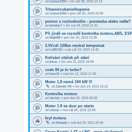
od
Licious3366
»
čtv zář 08, 2016 14:13
Trhanie/cukanie/kopanie
od
Licious3366
»
pon zář 05, 2016 15:09
pomoc s rozhodnutím - prestavba alebo nafta?
od
dominic7
»
čtv srp 04, 2016 21:42
Při jízdě se rozsvítí kontrolka motoru,ABS, ES
od
Majkl88
»
pon čer 20, 2016 22:36
2.0Vcdi 120kw neutral tempomat
od
LUBOS5
»
sob zář 19, 2015 13:45
Kolísání otáček při stání
od
jirikac
»
čtv úno 11, 2016 18:08
code 84 je to turbo?
od
boro31
»
sob čer 13, 2015 17:40
Motor 1,8 nemá 104 kW !!!
od
Zdenek R6
»
čtv úno 14, 2013 15:12
Kontrolka motoru
od
Vachec
»
pon dub 20, 2015 09:38
Motor 1.8 se dusi po startu
od
Lidoop
»
ned zář 06, 2015 23:58
kryt motora
od
00wlado
»
sob led 29, 2011 20:49
Cruze Kombi 1.4T a LPG - moje zkušenost