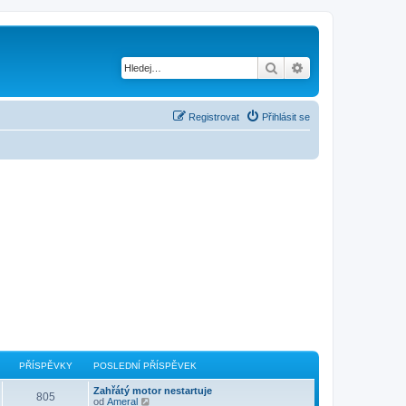
Hledat
Pokročilé hledání
Registrovat
Přihlásit se
PŘÍSPĚVKY
POSLEDNÍ PŘÍSPĚVEK
Zahřátý motor nestartuje
805
Z
od
Ameral