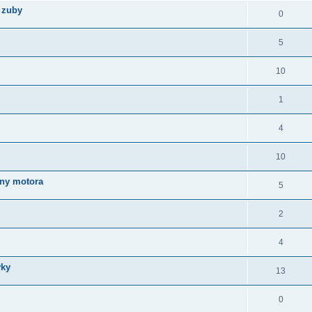
 zuby
0
5
10
1
4
10
iny motora
5
2
4
vky
13
0