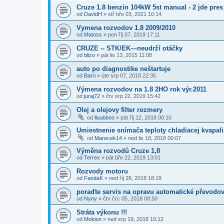
Cruze 1.8 benzin 104kW 5st manual - 2 jde pres
od
DavidH
»
stř bře 03, 2021 10:14
Vymena rozvodov 1.8 2009/2010
od
Matoss
»
pon říj 07, 2019 17:11
CRUZE -- STK/EK—neudrží otáčky
od
blizo
»
pát lis 13, 2015 11:08
auto po diagnostike neštartuje
od
Barri
»
úte srp 07, 2018 22:35
Výmena rozvodov na 1.8 2HO rok výr.2011
od
juraj72
»
čtv srp 22, 2019 15:42
Olej a olejovy filter rozmery
od
lluubboo
»
pát říj 12, 2018 00:10
Umiestnenie snímača teploty chladiacej kvapal
od
Marecek14
»
ned lis 18, 2018 00:07
Výměna rozvodů Cruze 1,8
od
Terrex
»
pát bře 22, 2019 13:01
Rozvody motoru
od
FandaK
»
ned říj 28, 2018 18:19
poraďte servis na opravu automatické převodo
od
Nyny
»
čtv črc 05, 2018 08:50
Stráta výkonu !!!
od
Mokion
»
ned srp 19, 2018 10:12