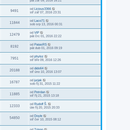
pát zář 09, 2016 16:21
od
Licious3366
9491
stř zář 07, 2016 23:31
od
Laco71
11844
sob srp 13, 2016 00:31
od
VIP
12479
pát črc 01, 2016 22:22
od
PatasRS
8192
pát dub 01, 2016 09:19
od
phyloz
7951
stř bře 09, 2016 12:26
od
dido64
20188
stř úno 10, 2016 13:07
od
jurjak
16787
sob říj 31, 2015 11:22
od
Petrdan
11885
stř říj 21, 2015 13:18
od
Rudolf Š.
12333
úte říj 20, 2015 20:33
od
Doyle
54850
stř čer 10, 2015 08:12
od
Tringo