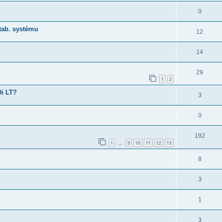
0
stab. systému
12
14
29
1
2
Di LT?
3
0
192
1
9
10
11
12
13
…
8
3
1
3