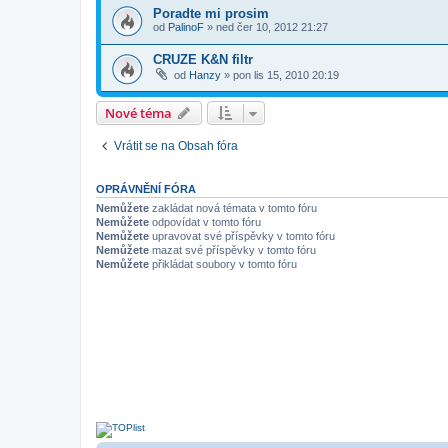
Poradte mi prosim
od
PalinoF
»
ned čer 10, 2012 21:27
CRUZE K&N filtr
od
Hanzy
»
pon lis 15, 2010 20:19
Nové téma
Vrátit se na Obsah fóra
OPRÁVNĚNÍ FÓRA
Nemůžete
zakládat nová témata v tomto fóru
Nemůžete
odpovídat v tomto fóru
Nemůžete
upravovat své příspěvky v tomto fóru
Nemůžete
mazat své příspěvky v tomto fóru
Nemůžete
přikládat soubory v tomto fóru