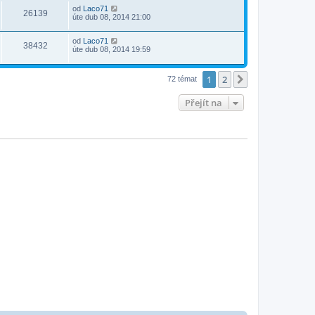
od
Laco71
26139
úte dub 08, 2014 21:00
od
Laco71
38432
úte dub 08, 2014 19:59
1
2
Další
72 témat
Přejít na