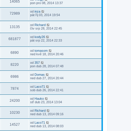
14065
pon pro 08, 2014 13:37
od
inza
72989
pát říj 03, 2014 19:54
od
Richard
13135
čtv srp 28, 2014 22:45
od
kody26
681877
pát srp 22, 2014 22:33
od
tomasom
6890
ned kvě 18, 2014 20:46
od
357
8220
pon dub 28, 2014 07:48
od
Domas
6986
ned dub 27, 2014 20:44
od
Laco71
7874
sob dub 26, 2014 22:41
od
Hauko
24200
stř dub 23, 2014 13:04
od
Richard
10230
ned dub 13, 2014 09:16
od
Laco71
14527
ned dub 13, 2014 08:03