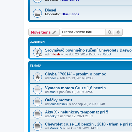
Diesel
Moderátor:
Blue Lanos
Hledat
Pokroč
Nové téma
OZNÁMENÍ
Srovnávač povinného ručení Chevrolet / Daew
od
milosh
»
úte dub 23, 2019 15:36
» v
AVEO
TÉMATA
Chyba "P0014" - prosím o pomoc
od
bowl
»
sob srp 13, 2016 08:33
Výmena motora Cruze 1,6 benzín
od
stas
»
pon úno 11, 2019 20:54
Otáčky motoru
od
tomasrosa88
»
ned srp 20, 2023 10:48
Akty X - nefunkcny tempomat pri 5
od
čoky
»
ned zář 12, 2021 21:33
Chevrolet cruze 1.8 benzin , 2010 - trhanie pri 
od
MarekLV
»
úte kvě 18, 2021 14:18