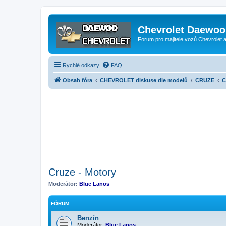
Chevrolet Daewoo 
Forum pro majitele vozů Chevrolet
Rychlé odkazy
FAQ
Obsah fóra
CHEVROLET diskuse dle modelů
CRUZE
C
Cruze - Motory
Moderátor:
Blue Lanos
FÓRUM
Benzín
Moderátor:
Blue Lanos