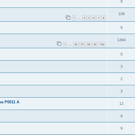
9
106
1
4
5
6
7
8
…
9
1494
1
96
97
98
99
100
…
0
3
2
3
ba P0011 A
12
6
9