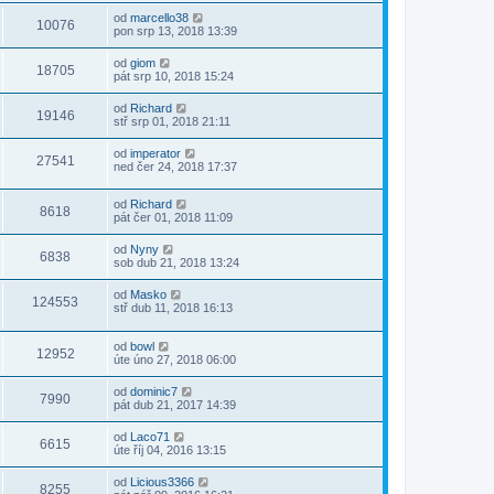
od
marcello38
10076
pon srp 13, 2018 13:39
od
giom
18705
pát srp 10, 2018 15:24
od
Richard
19146
stř srp 01, 2018 21:11
od
imperator
27541
ned čer 24, 2018 17:37
od
Richard
8618
pát čer 01, 2018 11:09
od
Nyny
6838
sob dub 21, 2018 13:24
od
Masko
124553
stř dub 11, 2018 16:13
od
bowl
12952
úte úno 27, 2018 06:00
od
dominic7
7990
pát dub 21, 2017 14:39
od
Laco71
6615
úte říj 04, 2016 13:15
od
Licious3366
8255