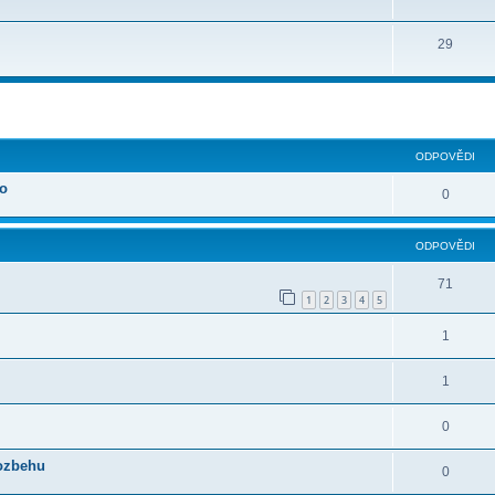
29
ilé hledání
ODPOVĚDI
oo
0
ODPOVĚDI
71
1
2
3
4
5
1
1
0
rozbehu
0