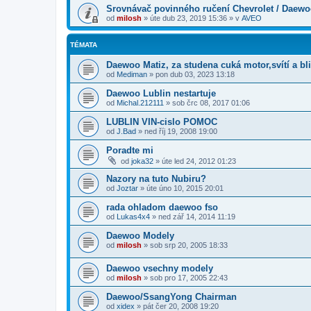
Srovnávač povinného ručení Chevrolet / Daew
od
milosh
»
úte dub 23, 2019 15:36
» v
AVEO
TÉMATA
Daewoo Matiz, za studena cuká motor,svítí a bl
od
Mediman
»
pon dub 03, 2023 13:18
Daewoo Lublin nestartuje
od
Michal.212111
»
sob črc 08, 2017 01:06
LUBLIN VIN-cislo POMOC
od
J.Bad
»
ned říj 19, 2008 19:00
Poradte mi
od
joka32
»
úte led 24, 2012 01:23
Nazory na tuto Nubiru?
od
Joztar
»
úte úno 10, 2015 20:01
rada ohladom daewoo fso
od
Lukas4x4
»
ned zář 14, 2014 11:19
Daewoo Modely
od
milosh
»
sob srp 20, 2005 18:33
Daewoo vsechny modely
od
milosh
»
sob pro 17, 2005 22:43
Daewoo/SsangYong Chairman
od
xidex
»
pát čer 20, 2008 19:20