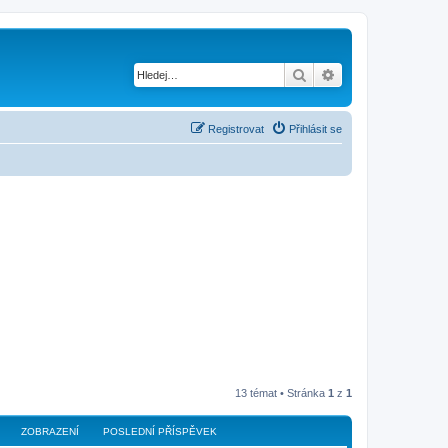
Hledat
Pokročilé hledání
Registrovat
Přihlásit se
13 témat • Stránka
1
z
1
ZOBRAZENÍ
POSLEDNÍ PŘÍSPĚVEK