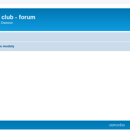
club - forum
 a Daewoo
oo modely
ilé hledání
ODPOVĚDI