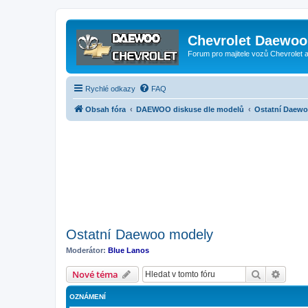
Chevrolet Daewoo 
Forum pro majitele vozů Chevrolet
Rychlé odkazy
FAQ
Obsah fóra
DAEWOO diskuse dle modelů
Ostatní Daew
Ostatní Daewoo modely
Moderátor:
Blue Lanos
Hledat
Pokroč
Nové téma
OZNÁMENÍ