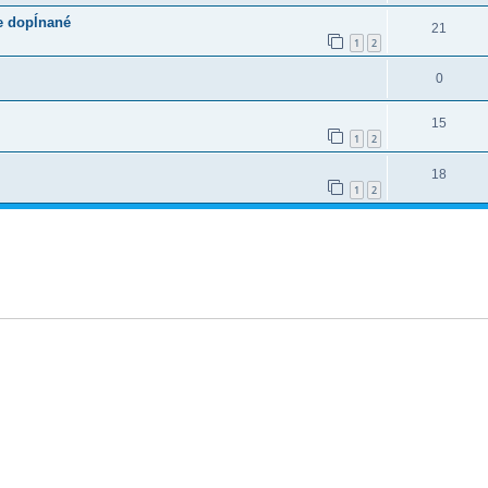
e dopĺnané
21
1
2
0
15
1
2
18
1
2