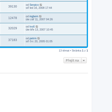
od
Serpico
39130
stř led 16, 2008 17:44
od
ingbem
12478
úte zář 11, 2007 04:26
od
Ivoš
32029
úte bře 13, 2007 10:45
od
petrm
37183
stř črc 20, 2005 01:05
13 témat • Stránka
1
z
1
Přejít na