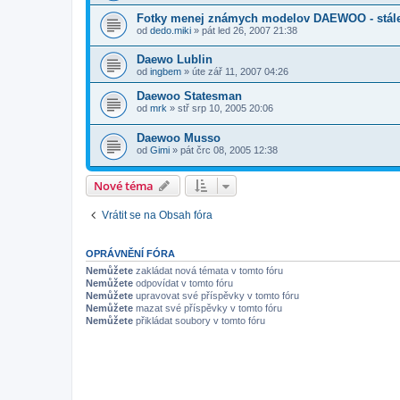
Fotky menej známych modelov DAEWOO - stál
od
dedo.miki
»
pát led 26, 2007 21:38
Daewo Lublin
od
ingbem
»
úte zář 11, 2007 04:26
Daewoo Statesman
od
mrk
»
stř srp 10, 2005 20:06
Daewoo Musso
od
Gimi
»
pát črc 08, 2005 12:38
Nové téma
Vrátit se na Obsah fóra
OPRÁVNĚNÍ FÓRA
Nemůžete
zakládat nová témata v tomto fóru
Nemůžete
odpovídat v tomto fóru
Nemůžete
upravovat své příspěvky v tomto fóru
Nemůžete
mazat své příspěvky v tomto fóru
Nemůžete
přikládat soubory v tomto fóru