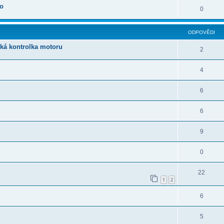
oo
0
ODPOVĚDI
iká kontrolka motoru
2
4
6
6
9
0
22
1
2
6
5