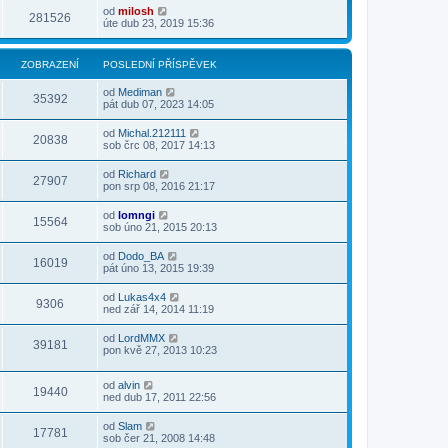
od
milosh
281526
úte dub 23, 2019 15:36
ZOBRAZENÍ
POSLEDNÍ PŘÍSPĚVEK
od
Mediman
35392
pát dub 07, 2023 14:05
od
Michal.212111
20838
sob črc 08, 2017 14:13
od
Richard
27907
pon srp 08, 2016 21:17
od
lomngi
15564
sob úno 21, 2015 20:13
od
Dodo_BA
16019
pát úno 13, 2015 19:39
od
Lukas4x4
9306
ned zář 14, 2014 11:19
od
LordMMX
39181
pon kvě 27, 2013 10:23
od
alvin
19440
ned dub 17, 2011 22:56
od
Slam
17781
sob čer 21, 2008 14:48