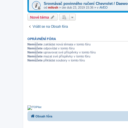
Srovnávač povinného ručení Chevrolet / Daew
od
milosh
»
úte dub 23, 2019 15:36
» v
AVEO
Nové téma
Vrátit se na Obsah fóra
OPRÁVNĚNÍ FÓRA
Nemůžete
zakládat nová témata v tomto fóru
Nemůžete
odpovídat v tomto fóru
Nemůžete
upravovat své příspěvky v tomto fóru
Nemůžete
mazat své příspěvky v tomto fóru
Nemůžete
přikládat soubory v tomto fóru
Obsah fóra