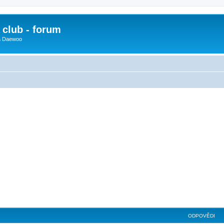
club - forum
 a Daewoo
ilé hledání
ODPOVĚDI