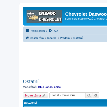
Chevrolet Daewoo 
Forum pro majitele vozů Chevrolet
Rychlé odkazy
FAQ
Obsah fóra
Inzerce
Prodám
Ostatní
Ostatní
Moderátoři:
Blue Lanos
,
pejee
Hledat
Pokroč
Nové téma
OZNÁMENÍ