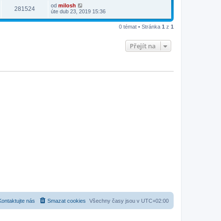
od
milosh
281524
úte dub 23, 2019 15:36
0 témat • Stránka
1
z
1
Přejít na
Kontaktujte nás
Smazat cookies
Všechny časy jsou v
UTC+02:00