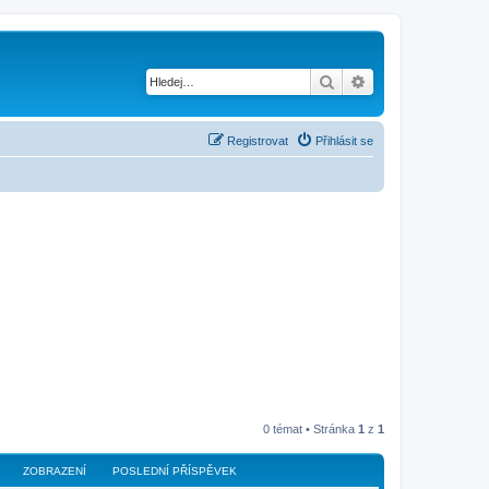
Hledat
Pokročilé hledání
Registrovat
Přihlásit se
0 témat • Stránka
1
z
1
ZOBRAZENÍ
POSLEDNÍ PŘÍSPĚVEK