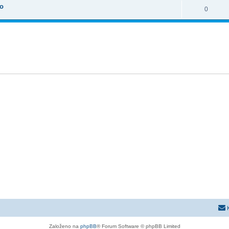
oo
0
Založeno na
phpBB
® Forum Software © phpBB Limited