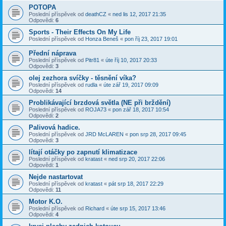
POTOPA
Poslední příspěvek od
deathCZ
«
ned lis 12, 2017 21:35
Odpovědi:
6
Sports - Their Effects On My Life
Poslední příspěvek od
Honza Beneš
«
pon říj 23, 2017 19:01
Přední náprava
Poslední příspěvek od
Pitr81
«
úte říj 10, 2017 20:33
Odpovědi:
3
olej zezhora svíčky - těsnění víka?
Poslední příspěvek od
rudla
«
úte zář 19, 2017 09:09
Odpovědi:
14
Problikávající brzdová světla (NE při brždění)
Poslední příspěvek od
ROJA73
«
pon zář 18, 2017 10:54
Odpovědi:
2
Palivová hadice.
Poslední příspěvek od
JRD McLAREN
«
pon srp 28, 2017 09:45
Odpovědi:
3
lítají otáčky po zapnutí klimatizace
Poslední příspěvek od
kratast
«
ned srp 20, 2017 22:06
Odpovědi:
1
Nejde nastartovat
Poslední příspěvek od
kratast
«
pát srp 18, 2017 22:29
Odpovědi:
11
Motor K.O.
Poslední příspěvek od
Richard
«
úte srp 15, 2017 13:46
Odpovědi:
4