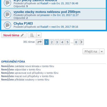
kryci plechy zadnich kotoucu
Poslední příspěvek od
RadaR
«
sob črc 15, 2017 06:48
Odpovědi:
9
vysoke otacky motora neklesnu pod 2500rpm
Poslední příspěvek od
pmaster
«
čtv črc 13, 2017 11:27
Odpovědi:
2
Chyba P1403
Poslední příspěvek od
RadaR
«
ned črc 09, 2017 09:16
Nové téma
Stránka
1
z
8
1
2
3
4
5
8
Další
381 témat
…
Přejít na
OPRÁVNĚNÍ FÓRA
Nemůžete
zakládat nová témata v tomto fóru
Nemůžete
odpovídat v tomto fóru
Nemůžete
upravovat své příspěvky v tomto fóru
Nemůžete
mazat své příspěvky v tomto fóru
Nemůžete
přikládat soubory v tomto fóru