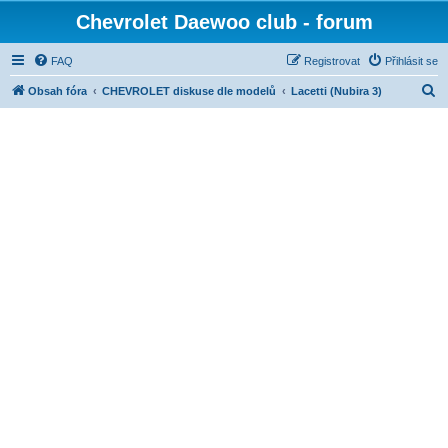
Chevrolet Daewoo club - forum
FAQ
Registrovat
Přihlásit se
H
Obsah fóra
CHEVROLET diskuse dle modelů
Lacetti (Nubira 3)
l
e
d
a
t