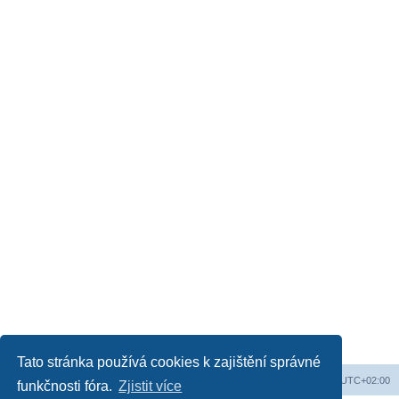
Tato stránka používá cookies k zajištění správné
Obsah fóra
Všechny časy jsou v
UTC+02:00
funkčnosti fóra.
Zjistit více