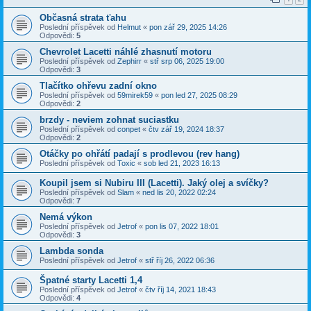
Občasná strata ťahu
Poslední příspěvek od
Helmut
«
pon zář 29, 2025 14:26
Odpovědi:
5
Chevrolet Lacetti náhlé zhasnutí motoru
Poslední příspěvek od
Zephirr
«
stř srp 06, 2025 19:00
Odpovědi:
3
Tlačítko ohřevu zadní okno
Poslední příspěvek od
59mirek59
«
pon led 27, 2025 08:29
Odpovědi:
2
brzdy - neviem zohnat suciastku
Poslední příspěvek od
conpet
«
čtv zář 19, 2024 18:37
Odpovědi:
2
Otáčky po ohřátí padají s prodlevou (rev hang)
Poslední příspěvek od
Toxic
«
sob led 21, 2023 16:13
Koupil jsem si Nubiru III (Lacetti). Jaký olej a svíčky?
Poslední příspěvek od
Slam
«
ned lis 20, 2022 02:24
Odpovědi:
7
Nemá výkon
Poslední příspěvek od
Jetrof
«
pon lis 07, 2022 18:01
Odpovědi:
3
Lambda sonda
Poslední příspěvek od
Jetrof
«
stř říj 26, 2022 06:36
Špatné starty Lacetti 1,4
Poslední příspěvek od
Jetrof
«
čtv říj 14, 2021 18:43
Odpovědi:
4