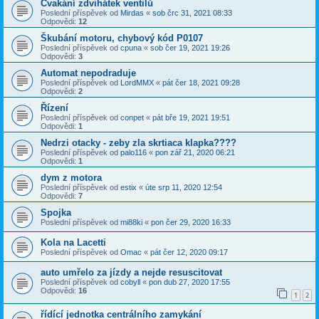
Cvakání zdvihátek ventilů
Poslední příspěvek od
Mirdas
«
sob črc 31, 2021 08:33
Odpovědi:
12
Škubání motoru, chybový kód P0107
Poslední příspěvek od
cpuna
«
sob čer 19, 2021 19:26
Odpovědi:
3
Automat nepodraduje
Poslední příspěvek od
LordMMX
«
pát čer 18, 2021 09:28
Odpovědi:
2
Řízení
Poslední příspěvek od
conpet
«
pát bře 19, 2021 19:51
Odpovědi:
1
Nedrzi otacky - zeby zla skrtiaca klapka????
Poslední příspěvek od
palo116
«
pon zář 21, 2020 06:21
Odpovědi:
1
dym z motora
Poslední příspěvek od
estix
«
úte srp 11, 2020 12:54
Odpovědi:
7
Spojka
Poslední příspěvek od
mi88ki
«
pon čer 29, 2020 16:33
Kola na Lacetti
Poslední příspěvek od
Omac
«
pát čer 12, 2020 09:17
auto umřelo za jízdy a nejde resuscitovat
Poslední příspěvek od
cobyll
«
pon dub 27, 2020 17:55
Odpovědi:
16
1
2
řídící jednotka centrálního zamykání