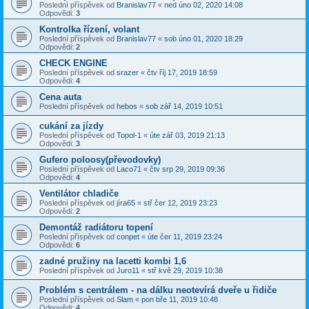
Poslední příspěvek od
Branislav77
«
ned úno 02, 2020 14:08
Odpovědi:
3
Kontrolka řízení, volant
Poslední příspěvek od
Branislav77
«
sob úno 01, 2020 18:29
Odpovědi:
2
CHECK ENGINE
Poslední příspěvek od
srazer
«
čtv říj 17, 2019 18:59
Odpovědi:
4
Cena auta
Poslední příspěvek od
hebos
«
sob zář 14, 2019 10:51
cukání za jízdy
Poslední příspěvek od
Topol-1
«
úte zář 03, 2019 21:13
Odpovědi:
3
Gufero poloosy(převodovky)
Poslední příspěvek od
Laco71
«
čtv srp 29, 2019 09:36
Odpovědi:
4
Ventilátor chladiče
Poslední příspěvek od
jíra65
«
stř čer 12, 2019 23:23
Odpovědi:
2
Demontáž radiátoru topení
Poslední příspěvek od
conpet
«
úte čer 11, 2019 23:24
Odpovědi:
6
zadné pružiny na lacetti kombi 1,6
Poslední příspěvek od
Juro11
«
stř kvě 29, 2019 10:38
Problém s centrálem - na dálku neotevírá dveře u řidiče
Poslední příspěvek od
Slam
«
pon bře 11, 2019 10:48
Odpovědi:
4