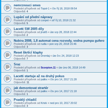
nemrznouci smes
Poslední příspěvek od
Topol-1
«
čtv říj 18, 2018 09:54
Odpovědi:
4
Lupání od přední nápravy
Poslední příspěvek od
conpet
«
stř říj 10, 2018 21:32
Odpovědi:
5
Lacetti SW 2005 díly
Poslední příspěvek od
jíra65
«
úte srp 28, 2018 22:44
Odpovědi:
2
Nubira 2008, 1,8 automat cena rozvody, vodna pumpa gufero
Poslední příspěvek od
rudla
«
pon srp 20, 2018 15:46
Odpovědi:
3
Reset škrtící klapky
Poslední příspěvek od
Dremlaj
«
úte črc 24, 2018 12:23
Odpovědi:
7
Sraz
Poslední příspěvek od
Scorpion.11
«
úte úno 06, 2018 14:49
Odpovědi:
1
Lacetti startuje až na druhý pokus
Poslední příspěvek od
palikx
«
čtv pro 14, 2017 21:28
Odpovědi:
11
jak demontovat strartér
Poslední příspěvek od
palikx
«
čtv pro 14, 2017 21:18
Odpovědi:
1
Prasklý chladič
Poslední příspěvek od
Krtek
«
ned pro 10, 2017 20:02
Odpovědi:
3