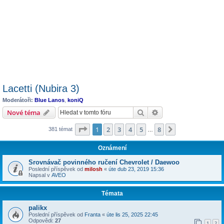
Lacetti (Nubira 3)
Moderátoři:
Blue Lanos
,
koniQ
Hledat
Pokročilé hledání
Nové téma
Stránka
1
z
8
1
2
3
4
5
8
Další
381 témat
…
Oznámení
Srovnávač povinného ručení Chevrolet / Daewoo
Poslední příspěvek od
milosh
«
úte dub 23, 2019 15:36
Napsal v
AVEO
Témata
palikx
Poslední příspěvek od
Franta
«
úte lis 25, 2025 22:45
Odpovědi:
27
1
2