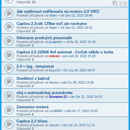
Odpovědi:
23
1
2
Jak vytáhnout vstřikovače na motoru 2,0 VDCI
Poslední příspěvek od
Vitakr
«
stř úno 22, 2023 18:48
Captiva 2.2cdti 135kw točí ale nechytne
Poslední příspěvek od
Vitakr
«
stř úno 22, 2023 18:42
Odpovědi:
14
Odieranie predných pneumatík
Poslední příspěvek od
jurajpetko
«
stř lis 02, 2022 15:19
Odpovědi:
2
Captiva 2,0 110kW 4x4 automat - Cvrček někde u turba
Poslední příspěvek od
milosh
«
pon zář 26, 2022 15:38
Odpovědi:
4
2.4 + lpg.. tempomat
Poslední příspěvek od
lukys52
«
čtv srp 04, 2022 08:57
Osvětlení v kabině
Poslední příspěvek od
Vecíno
«
pát črc 08, 2022 12:56
Odpovědi:
2
olej v automatickej prevodovke
Poslední příspěvek od
Scorpion.11
«
úte čer 21, 2022 16:15
Odpovědi:
3
Zavesenie motora
Poslední příspěvek od
LordMMX
«
pát čer 17, 2022 23:42
Odpovědi:
6
Captiva 2.2 klima
Poslední příspěvek od
Jazvec
«
úte čer 14, 2022 12:13
Odpovědi:
3