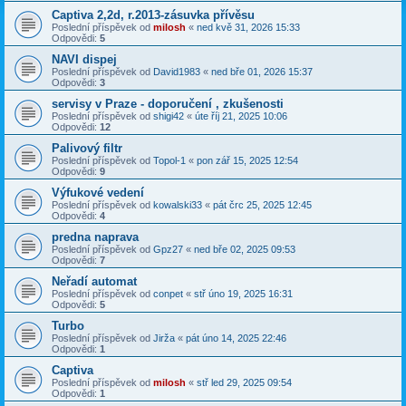
Captiva 2,2d, r.2013-zásuvka přívěsu
Poslední příspěvek od
milosh
«
ned kvě 31, 2026 15:33
Odpovědi:
5
NAVI dispej
Poslední příspěvek od
David1983
«
ned bře 01, 2026 15:37
Odpovědi:
3
servisy v Praze - doporučení , zkušenosti
Poslední příspěvek od
shigi42
«
úte říj 21, 2025 10:06
Odpovědi:
12
Palivový filtr
Poslední příspěvek od
Topol-1
«
pon zář 15, 2025 12:54
Odpovědi:
9
Výfukové vedení
Poslední příspěvek od
kowalski33
«
pát črc 25, 2025 12:45
Odpovědi:
4
predna naprava
Poslední příspěvek od
Gpz27
«
ned bře 02, 2025 09:53
Odpovědi:
7
Neřadí automat
Poslední příspěvek od
conpet
«
stř úno 19, 2025 16:31
Odpovědi:
5
Turbo
Poslední příspěvek od
Jirža
«
pát úno 14, 2025 22:46
Odpovědi:
1
Captiva
Poslední příspěvek od
milosh
«
stř led 29, 2025 09:54
Odpovědi:
1