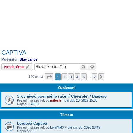
CAPTIVA
Moderátor:
Blue Lanos
Hledat
Pokročilé hledání
Nové téma
Stránka
1
z
7
1
2
3
4
5
7
Další
340 témat
…
Oznámení
Srovnávač povinného ručení Chevrolet / Daewoo
Poslední příspěvek od
milosh
«
úte dub 23, 2019 15:36
Napsal v
AVEO
Témata
Lordová Captiva
Poslední příspěvek od
LordMMX
«
úte črc 28, 2026 23:45
Odpovědi:
6