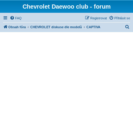
Chevrolet Daewoo club - forum
FAQ
Registrovat
Přihlásit se
H
Obsah fóra
CHEVROLET diskuse dle modelů
CAPTIVA
l
e
d
a
t