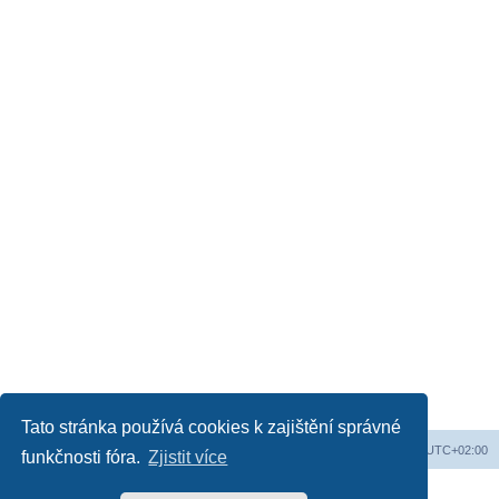
Tato stránka používá cookies k zajištění správné
Obsah fóra
Všechny časy jsou v
UTC+02:00
funkčnosti fóra.
Zjistit více
Založeno na
phpBB
® Forum Software © phpBB Limited