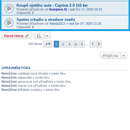
Koupě ojetého auta - Captiva 2.0 110 kw
Poslední příspěvek od
Scorpion.11
«
pát črc 17, 2020 15:21
Odpovědi:
2
Spetne zrkadlo a stredove svetlo
Poslední příspěvek od
Voloda2012
«
ned čer 07, 2020 21:29
Odpovědi:
4
Nové téma
Stránka
1
z
7
1
2
3
4
5
7
Další
340 témat
…
Přejít na
OPRÁVNĚNÍ FÓRA
Nemůžete
zakládat nová témata v tomto fóru
Nemůžete
odpovídat v tomto fóru
Nemůžete
upravovat své příspěvky v tomto fóru
Nemůžete
mazat své příspěvky v tomto fóru
Nemůžete
přikládat soubory v tomto fóru