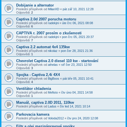
Dobijanie a alternator
Poslední příspěvek od
MilanXD
«
pát zář 10, 2021 12:28
Odpovědi:
2
Captiva 2.0d 2007 porucha motoru
Poslední příspěvek od
radekjni
«
úte črc 06, 2021 08:08
Odpovědi:
6
CAPTIVA r. 2007 prosím o zkušenosti
Poslední příspěvek od
radekjni
«
pon črc 05, 2021 20:37
Odpovědi:
7
Captiva 2.2 automat 4x4 135kw
Poslední příspěvek od
nikolaz
«
pon čer 28, 2021 21:36
Odpovědi:
1
Chevrolet Captiva 2.0 diesel 110 kw - startování
Poslední příspěvek od
athelas
«
stř čer 23, 2021 12:50
Odpovědi:
3
Spojka - Captiva 2,4i 4X4
Poslední příspěvek od
BigBoos
«
pát bře 05, 2021 10:41
Odpovědi:
4
Ventilátor chladenia
Poslední příspěvek od
Mefisto
«
čtv úno 04, 2021 14:58
Odpovědi:
1
Manuál, captiva 2.0D 2011, 110kw
Poslední příspěvek od
Ladus
«
čtv led 14, 2021 10:14
Parkovacia kamera
Poslední příspěvek od
Voloda2012
«
čtv pro 24, 2020 12:08
Filtr a olej mezinápravové spojky