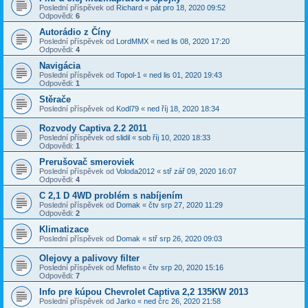
Poslední příspěvek od
Richard
«
pát pro 18, 2020 09:52
Odpovědi:
6
Autorádio z Číny
Poslední příspěvek od
LordMMX
«
ned lis 08, 2020 17:20
Odpovědi:
4
Navigácia
Poslední příspěvek od
Topol-1
«
ned lis 01, 2020 19:43
Odpovědi:
1
Stěrače
Poslední příspěvek od
Kodl79
«
ned říj 18, 2020 18:34
Rozvody Captiva 2.2 2011
Poslední příspěvek od
slidil
«
sob říj 10, 2020 18:33
Odpovědi:
1
Prerušovač smeroviek
Poslední příspěvek od
Voloda2012
«
stř zář 09, 2020 16:07
Odpovědi:
4
C 2,1 D 4WD problém s nabíjením
Poslední příspěvek od
Domak
«
čtv srp 27, 2020 11:29
Odpovědi:
2
Klimatizace
Poslední příspěvek od
Domak
«
stř srp 26, 2020 09:03
Olejovy a palivovy filter
Poslední příspěvek od
Mefisto
«
čtv srp 20, 2020 15:16
Odpovědi:
7
Info pre kúpou Chevrolet Captiva 2,2 135KW 2013
Poslední příspěvek od
Jarko
«
ned črc 26, 2020 21:58