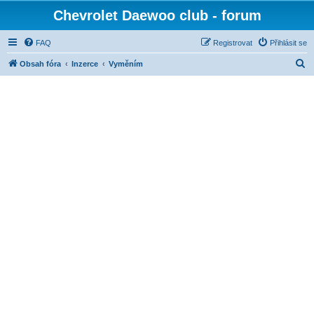
Chevrolet Daewoo club - forum
FAQ
Registrovat
Přihlásit se
H
Obsah fóra
Inzerce
Vyměním
l
e
d
a
t