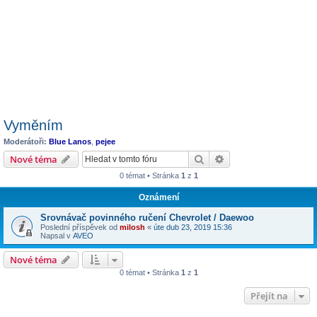
Vyměním
Moderátoři:
Blue Lanos
,
pejee
Hledat
Pokročilé hledání
Nové téma
0 témat • Stránka
1
z
1
Oznámení
Srovnávač povinného ručení Chevrolet / Daewoo
Poslední příspěvek od
milosh
«
úte dub 23, 2019 15:36
Napsal v
AVEO
Nové téma
0 témat • Stránka
1
z
1
Přejít na