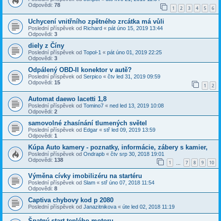
Odpovědi:
78
1
2
3
4
5
6
Uchycení vnitřního zpětného zrcátka má vůli
Poslední příspěvek od
Richard
«
pát úno 15, 2019 13:44
Odpovědi:
3
diely z Číny
Poslední příspěvek od
Topol-1
«
pát úno 01, 2019 22:25
Odpovědi:
3
Odpálený OBD-II konektor v autě?
Poslední příspěvek od
Serpico
«
čtv led 31, 2019 09:59
Odpovědi:
15
1
2
Automat daewo lacetti 1,8
Poslední příspěvek od
Tomino7
«
ned led 13, 2019 10:08
Odpovědi:
2
samovolné zhasínání tlumených světel
Poslední příspěvek od
Edgar
«
stř led 09, 2019 13:59
Odpovědi:
1
Kúpa Auto kamery - poznatky, informácie, zábery s kamier,
Poslední příspěvek od
Ondrapb
«
čtv srp 30, 2018 19:01
Odpovědi:
138
1
7
8
9
10
…
Výměna cívky imobilizéru na startéru
Poslední příspěvek od
Slam
«
stř úno 07, 2018 11:54
Odpovědi:
8
Captiva chybovy kod p 2080
Poslední příspěvek od
Janazitnikova
«
úte led 02, 2018 11:19
Špatný start teplého motoru