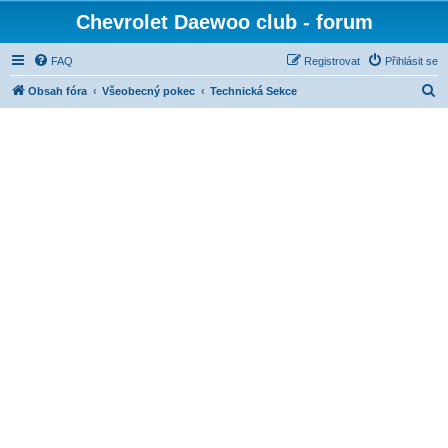
Chevrolet Daewoo club - forum
FAQ
Registrovat
Přihlásit se
H
Obsah fóra
Všeobecný pokec
Technická Sekce
l
e
d
a
t