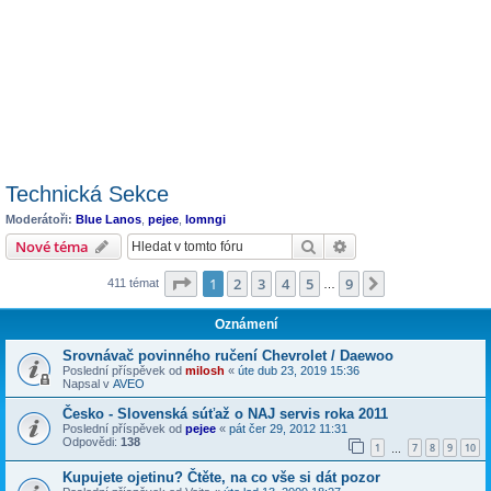
Technická Sekce
Moderátoři:
Blue Lanos
,
pejee
,
lomngi
Hledat
Pokročilé hledání
Nové téma
Stránka
1
z
9
1
2
3
4
5
9
Další
411 témat
…
Oznámení
Srovnávač povinného ručení Chevrolet / Daewoo
Poslední příspěvek od
milosh
«
úte dub 23, 2019 15:36
Napsal v
AVEO
Česko - Slovenská súťaž o NAJ servis roka 2011
Poslední příspěvek od
pejee
«
pát čer 29, 2012 11:31
Odpovědi:
138
1
7
8
9
10
…
Kupujete ojetinu? Čtěte, na co vše si dát pozor