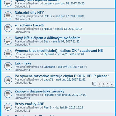
Poslední příspěvek od
conpet
«
pon pro 18, 2017 20:23
Odpovědi:
1
Náhradní díly NTY
Poslední příspěvek od
Petr S.
«
ned pro 17, 2017 10:01
Odpovědi:
1
el. schéma Lacetti
Poslední příspěvek od
Nimue
«
pon lis 13, 2017 10:13
Odpovědi:
9
Nový klíč s čipem a dálkovým ovládáním
Poslední příspěvek od
Slam
«
úte lis 07, 2017 11:32
Odpovědi:
7
Vymena klice (neofficialni) - dalkac OK / zapalovani NE
Poslední příspěvek od
Richard
«
ned říj 29, 2017 08:48
Odpovědi:
3
Lak - fleky
Poslední příspěvek od
Ondrapb
«
úte kvě 16, 2017 18:44
Odpovědi:
4
Po vymene rozvodov ukazuje chybu P 0016, HELP please !
Poslední příspěvek od
Laco71
«
ned dub 23, 2017 11:41
Odpovědi:
51
1
2
3
4
Zapojení diagnostické zásuvky
Poslední příspěvek od
Richard
«
ned úno 05, 2017 14:02
Odpovědi:
9
Brzdy značky ABE
Poslední příspěvek od
Petr S.
«
čtv led 26, 2017 18:29
Odpovědi:
1