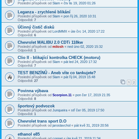
Poslední příspěvek od
Slam
«
čtv lis 19, 2020 01:26
Leganza - zrychlené blikání
Poslední příspěvek od
Slam
«
pon říj 26, 2020 10:31
Odpovědi:
7
Účinný čistič disků
Poslední příspěvek od
LordMMX
«
úte črc 14, 2020 17:22
Odpovědi:
6
Chevrolet MALIBU 2.0 CDTi 118kw
Poslední příspěvek od
milosh
«
ned úno 02, 2020 15:32
Odpovědi:
1
Clio II - blikající kontrolka CHECK (motoru)
Poslední příspěvek od
Slam
«
pát led 24, 2020 17:32
Odpovědi:
7
TEST BENZÍNŮ - Aneb víte co tankujete?
Poslední příspěvek od
Slam
«
pát říj 04, 2019 15:48
Odpovědi:
27
1
2
Povinna výbava
Poslední příspěvek od
Scorpion.11
«
pon čer 17, 2019 21:35
Odpovědi:
8
športový podvozok
Poslední příspěvek od
Junqueira
«
stř čer 05, 2019 17:50
Odpovědi:
1
Chevrolet trans sport D.O
Poslední příspěvek od
jaroslavchol
«
pát kvě 31, 2019 20:56
ethanol e85
Poslední příspěvek od
conpet
«
úte kvě 21, 2019 11:34