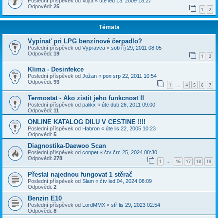
Poslední příspěvek od
Vojta
«
úte led 13, 2009 18:27
Odpovědi:
25
1
2
Témata
Vypínať pri LPG benzínové čerpadlo?
Poslední příspěvek od
Vypravca
«
sob říj 29, 2011 08:05
Odpovědi:
19
1
2
Klima - Desinfekce
Poslední příspěvek od
Jožan
«
pon srp 22, 2011 10:54
Odpovědi:
93
1
4
5
6
7
…
Termostat - Ako zistit jeho funkcnost !!
Poslední příspěvek od
palikx
«
úte dub 26, 2011 09:00
Odpovědi:
11
ONLINE KATALOG DILU V CESTINE !!!!
Poslední příspěvek od
Habron
«
úte lis 22, 2005 10:23
Odpovědi:
5
Diagnostika-Daewoo Scan
Poslední příspěvek od
conpet
«
čtv črc 25, 2024 08:30
Odpovědi:
278
1
16
17
18
19
…
Přestal najednou fungovat 1 stěrač
Poslední příspěvek od
Slam
«
čtv led 04, 2024 08:09
Odpovědi:
2
Benzin E10
Poslední příspěvek od
LordMMX
«
stř lis 29, 2023 02:54
Odpovědi:
8