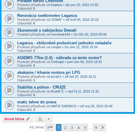
Poradte servis Chevrolet
Poslední příspěvek od
Kaptiva
«
úte pro 20, 2016 14:55
Odpovědi:
5
Renovácia svetlometov Leganza
Poslední příspěvek od
JOMAT
«
stř kvě 04, 2016 20:16
Odpovědi:
6
Zkusenosti s nabijeckou Dewalt
Poslední příspěvek od
novotnak444
«
čtv bře 03, 2016 09:08
Leganza - zblázněné podsvícení jednoho ovladače
Poslední příspěvek od
conpet
«
čtv úno 11, 2016 19:34
Odpovědi:
3
A16DMS 77kw (1.6) - náhrada za tento motor?
Poslední příspěvek od
Ondrapb
«
pon úno 08, 2016 18:32
Odpovědi:
4
skakanie / trhanie motora pri LPG
Poslední příspěvek od
prcek1
«
stř led 20, 2016 16:11
Odpovědi:
1
Stabilita a pohon - CRUZE
Poslední příspěvek od
Rudolf Š.
«
ned říj 11, 2015 11:32
Odpovědi:
5
matiz tahne do prava
Poslední příspěvek od
MATIZ DAEWOO
«
stř srp 26, 2015 20:48
Odpovědi:
3
Nové téma
Stránka
1
z
9
1
2
3
4
5
9
Další
411 témat
…