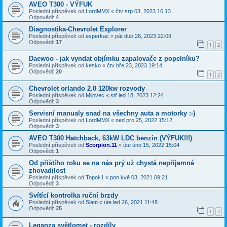
AVEO T300 - VÝFUK
Poslední příspěvek od
LordMMX
«
čtv srp 03, 2023 16:13
Odpovědi:
4
Diagnostika-Chevrolet Explorer
Poslední příspěvek od
esperkac
«
pát dub 28, 2023 22:09
Odpovědi:
17
1
2
Daewoo - jak vyndat objímku zapalovače z popelníku?
Poslední příspěvek od
kesko
«
čtv bře 23, 2023 19:14
Odpovědi:
20
1
2
Chevrolet orlando 2.0 120kw rozvody
Poslední příspěvek od
Mijovec
«
stř led 18, 2023 12:24
Odpovědi:
3
Servisní manualy snad na všechny auta a motorky :-)
Poslední příspěvek od
LordMMX
«
ned pro 25, 2022 15:12
Odpovědi:
3
AVEO T300 Hatchback, 63kW LDC benzin (VÝFUK!!!)
Poslední příspěvek od
Scorpion.11
«
úte úno 15, 2022 15:04
Odpovědi:
1
Od příštího roku se na nás prý už chystá nepříjemná
zhovadilost
Poslední příspěvek od
Topol-1
«
pon kvě 03, 2021 09:21
Odpovědi:
3
Svítící kontrolka ruční brzdy
Poslední příspěvek od
Slam
«
úte led 26, 2021 11:48
Odpovědi:
25
1
2
Leganza světlomet - rozdíly