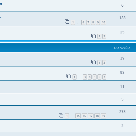
oo
0
1
138
1
6
7
8
9
10
…
25
1
2
ODPOVĚDI
19
1
2
93
1
3
4
5
6
7
…
11
5
278
1
15
16
17
18
19
…
2