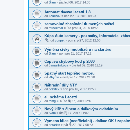
od
Slam
»
pát led 06, 2017 14:53
Automat daewo lacetti 1,8
od
Tomino7
»
ned led 13, 2019 09:23
samovolné zhasínání tlumených světel
od
musilemail
»
úte pro 04, 2018 18:53
Kúpa Auto kamery - poznatky, informácie, záber
od
conpet
»
pon srp 27, 2012 12:56
Výměna cívky imobilizéru na startéru
od
Slam
»
pon pro 11, 2017 17:12
Captiva chybovy kod p 2080
od
Janazitnikova
»
úte led 02, 2018 11:19
Špatný start teplého motoru
od
Rhymo
»
ned pro 17, 2017 21:28
Náhradní díly NTY
od
pekrtek
»
sob pro 16, 2017 19:53
el. schéma Lacetti
od
tomg60
»
úte říj 27, 2009 22:45
Nový klíč s čipem a dálkovým ovládáním
od
Slam
»
úte říj 17, 2017 11:02
Vymena klice (neofficialni) - dalkac OK / zapal
od
antarian
»
pát říj 27, 2017 08:53