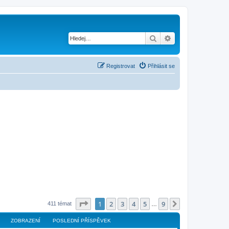
Hledat
Pokročilé hledání
Registrovat
Přihlásit se
Stránka
1
z
9
1
2
3
4
5
9
Další
411 témat
…
ZOBRAZENÍ
POSLEDNÍ PŘÍSPĚVEK