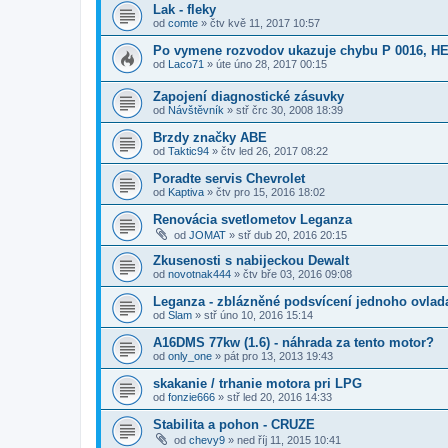
Lak - fleky
od
comte
»
čtv kvě 11, 2017 10:57
Po vymene rozvodov ukazuje chybu P 0016, HE
od
Laco71
»
úte úno 28, 2017 00:15
Zapojení diagnostické zásuvky
od
Návštěvník
»
stř črc 30, 2008 18:39
Brzdy značky ABE
od
Taktic94
»
čtv led 26, 2017 08:22
Poradte servis Chevrolet
od
Kaptiva
»
čtv pro 15, 2016 18:02
Renovácia svetlometov Leganza
od
JOMAT
»
stř dub 20, 2016 20:15
Zkusenosti s nabijeckou Dewalt
od
novotnak444
»
čtv bře 03, 2016 09:08
Leganza - zblázněné podsvícení jednoho ovlad
od
Slam
»
stř úno 10, 2016 15:14
A16DMS 77kw (1.6) - náhrada za tento motor?
od
only_one
»
pát pro 13, 2013 19:43
skakanie / trhanie motora pri LPG
od
fonzie666
»
stř led 20, 2016 14:33
Stabilita a pohon - CRUZE
od
chevy9
»
ned říj 11, 2015 10:41