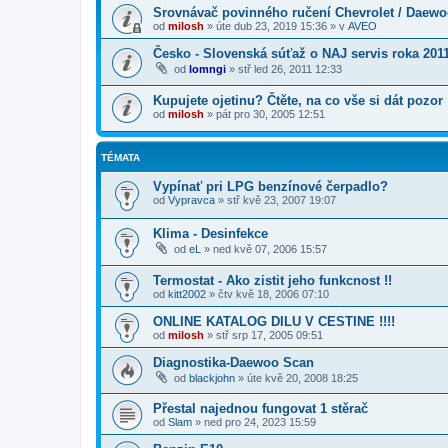
Srovnávač povinného ručení Chevrolet / Daew
od
milosh
»
úte dub 23, 2019 15:36
» v
AVEO
Česko - Slovenská súťaž o NAJ servis roka 201
od
lomngi
»
stř led 26, 2011 12:33
Kupujete ojetinu? Čtěte, na co vše si dát pozor
od
milosh
»
pát pro 30, 2005 12:51
TÉMATA
Vypínať pri LPG benzínové čerpadlo?
od
Vypravca
»
stř kvě 23, 2007 19:07
Klima - Desinfekce
od
eL
»
ned kvě 07, 2006 15:57
Termostat - Ako zistit jeho funkcnost !!
od
kitt2002
»
čtv kvě 18, 2006 07:10
ONLINE KATALOG DILU V CESTINE !!!!
od
milosh
»
stř srp 17, 2005 09:51
Diagnostika-Daewoo Scan
od
blackjohn
»
úte kvě 20, 2008 18:25
Přestal najednou fungovat 1 stěrač
od
Slam
»
ned pro 24, 2023 15:59