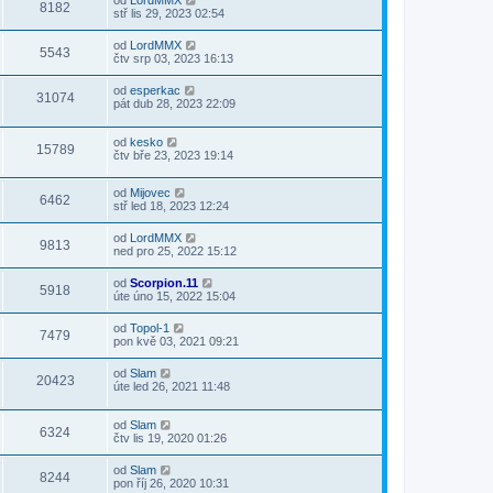
od
LordMMX
8182
stř lis 29, 2023 02:54
od
LordMMX
5543
čtv srp 03, 2023 16:13
od
esperkac
31074
pát dub 28, 2023 22:09
od
kesko
15789
čtv bře 23, 2023 19:14
od
Mijovec
6462
stř led 18, 2023 12:24
od
LordMMX
9813
ned pro 25, 2022 15:12
od
Scorpion.11
5918
úte úno 15, 2022 15:04
od
Topol-1
7479
pon kvě 03, 2021 09:21
od
Slam
20423
úte led 26, 2021 11:48
od
Slam
6324
čtv lis 19, 2020 01:26
od
Slam
8244
pon říj 26, 2020 10:31