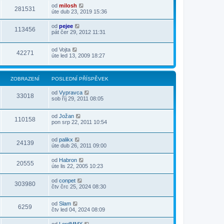
od
milosh
281531
úte dub 23, 2019 15:36
od
pejee
113456
pát čer 29, 2012 11:31
od
Vojta
42271
úte led 13, 2009 18:27
ZOBRAZENÍ
POSLEDNÍ PŘÍSPĚVEK
od
Vypravca
33018
sob říj 29, 2011 08:05
od
Jožan
110158
pon srp 22, 2011 10:54
od
palikx
24139
úte dub 26, 2011 09:00
od
Habron
20555
úte lis 22, 2005 10:23
od
conpet
303980
čtv črc 25, 2024 08:30
od
Slam
6259
čtv led 04, 2024 08:09