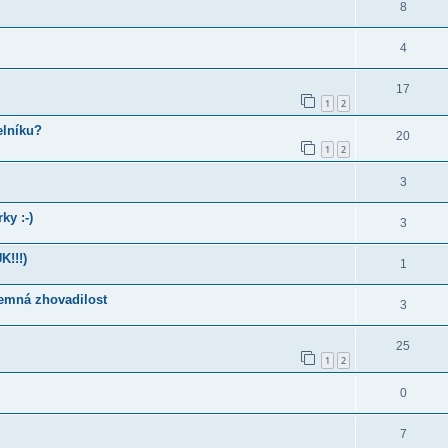
8
4
17
1
2
elníku?
20
1
2
3
ky :-)
3
!!!)
1
jemná zhovadilost
3
25
1
2
0
7