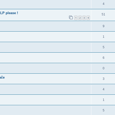
4
LP please !
51
1
2
3
4
9
1
5
6
0
ače
3
4
1
5