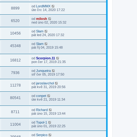
od
LordMMX
8899
úte črc 14, 2020 17:22
od
milosh
6520
ned úno 02, 2020 15:32
od
Slam
10456
pát led 24, 2020 17:32
od
Slam
45348
pát říj 04, 2019 15:48
od
Scorpion.11
16812
pon čer 17, 2019 21:35
od
Junqueira
7936
stř čer 05, 2019 17:50
od
jaroslavchol
11278
pát kvě 31, 2019 20:56
od
conpet
80541
úte kvě 21, 2019 11:34
od
Richard
8711
pát úno 15, 2019 13:44
od
Topol-1
11004
pát úno 01, 2019 22:25
od
Serpico