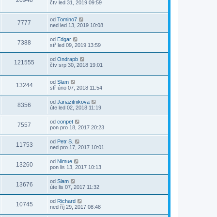
20948
čtv led 31, 2019 09:59
od
Tomino7
7777
ned led 13, 2019 10:08
od
Edgar
7388
stř led 09, 2019 13:59
od
Ondrapb
121555
čtv srp 30, 2018 19:01
od
Slam
13244
stř úno 07, 2018 11:54
od
Janazitnikova
8356
úte led 02, 2018 11:19
od
conpet
7557
pon pro 18, 2017 20:23
od
Petr S.
11753
ned pro 17, 2017 10:01
od
Nimue
13260
pon lis 13, 2017 10:13
od
Slam
13676
úte lis 07, 2017 11:32
od
Richard
10745
ned říj 29, 2017 08:48