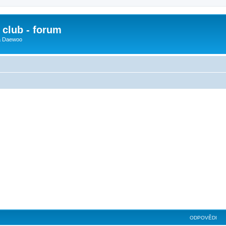
club - forum
 a Daewoo
ilé hledání
ODPOVĚDI