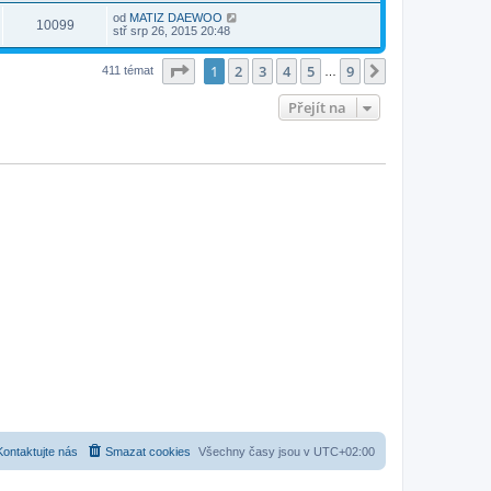
od
MATIZ DAEWOO
10099
stř srp 26, 2015 20:48
Stránka
1
z
9
1
2
3
4
5
9
Další
411 témat
…
Přejít na
Kontaktujte nás
Smazat cookies
Všechny časy jsou v
UTC+02:00