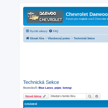
Chevrolet Daewoo 
Forum pro majitele vozů Chevrolet
Rychlé odkazy
FAQ
Obsah fóra
Všeobecný pokec
Technická Sekce
Technická Sekce
Moderátoři:
Blue Lanos
,
pejee
,
lomngi
Hledat
Pokroč
Nové téma
OZNÁMENÍ