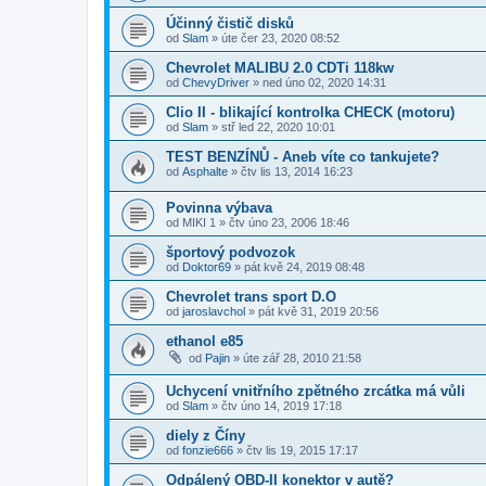
Účinný čistič disků
od
Slam
»
úte čer 23, 2020 08:52
Chevrolet MALIBU 2.0 CDTi 118kw
od
ChevyDriver
»
ned úno 02, 2020 14:31
Clio II - blikající kontrolka CHECK (motoru)
od
Slam
»
stř led 22, 2020 10:01
TEST BENZÍNŮ - Aneb víte co tankujete?
od
Asphalte
»
čtv lis 13, 2014 16:23
Povinna výbava
od
MIKI 1
»
čtv úno 23, 2006 18:46
športový podvozok
od
Doktor69
»
pát kvě 24, 2019 08:48
Chevrolet trans sport D.O
od
jaroslavchol
»
pát kvě 31, 2019 20:56
ethanol e85
od
Pajin
»
úte zář 28, 2010 21:58
Uchycení vnitřního zpětného zrcátka má vůli
od
Slam
»
čtv úno 14, 2019 17:18
diely z Číny
od
fonzie666
»
čtv lis 19, 2015 17:17
Odpálený OBD-II konektor v autě?