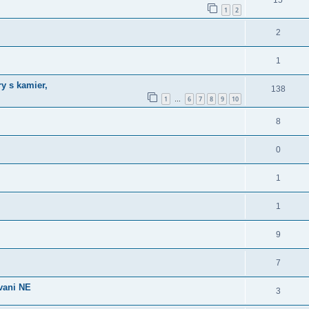
15
1
2
2
1
y s kamier,
138
1
6
7
8
9
10
…
8
0
1
1
9
7
ovani NE
3