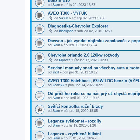
Benzin E10
od
Slam
»
stř lis 22, 2023 13:57
AVEO T300 - VÝFUK
od
Viki08
»
stř srp 02, 2023 18:30
Diagnostika-Chevrolet Explorer
od
blackjohn
»
sob led 02, 2010 16:50
Daewoo - jak vyndat objímku zapalovače z pop
od
Slam
»
čtv led 05, 2023 17:24
Chevrolet orlando 2.0 120kw rozvody
od
Mijovec
»
úte led 17, 2023 20:33
Servisní manualy snad na všechny auta a motor
od
slidil
»
pon pro 31, 2012 19:12
AVEO T300 Hatchback, 63kW LDC benzin (VÝFUK
od
Jedle77
»
pon úno 14, 2022 16:21
Od příštího roku se na nás prý už chystá nepří
od
Slam
»
sob kvě 01, 2021 19:46
Svítící kontrolka ruční brzdy
od
Slam
»
pát pro 18, 2020 18:05
Leganza světlomet - rozdíly
od
Slam
»
čtv lis 19, 2020 01:26
Leganza - zrychlené blikání
od
Slam
»
čtv říj 01, 2020 16:45