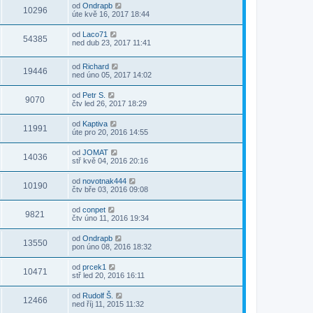
od
Ondrapb
10296
úte kvě 16, 2017 18:44
od
Laco71
54385
ned dub 23, 2017 11:41
od
Richard
19446
ned úno 05, 2017 14:02
od
Petr S.
9070
čtv led 26, 2017 18:29
od
Kaptiva
11991
úte pro 20, 2016 14:55
od
JOMAT
14036
stř kvě 04, 2016 20:16
od
novotnak444
10190
čtv bře 03, 2016 09:08
od
conpet
9821
čtv úno 11, 2016 19:34
od
Ondrapb
13550
pon úno 08, 2016 18:32
od
prcek1
10471
stř led 20, 2016 16:11
od
Rudolf Š.
12466
ned říj 11, 2015 11:32