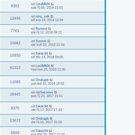
od
LordMMX
9382
sob říj 05, 2019 21:03
od
rony_sek
13446
stř srp 14, 2019 12:04
od
Richard
7761
pát říj 12, 2018 09:22
od
Toomm
10082
úte kvě 15, 2018 21:10
od
Taktic94
10830
stř bře 14, 2018 08:05
od
LordMMX
61312
ned úno 25, 2018 21:30
od
Ondrapb
11085
pon led 15, 2018 18:02
od
michal.novo
28445
pon říj 23, 2017 21:01
od
Taktic94
8370
úte říj 17, 2017 17:43
od
Ondrapb
13672
úte říj 10, 2017 20:29
od
Taktic94
8609
pon bře 20, 2017 11:10