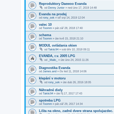
Reproduktory Daewoo Evanda
od
Denny Junior
»
ned úno 17, 2019 14:48
Evanda na prodej
od
rony_sek
»
stř srp 14, 2019 12:04
valec 10
od
Toomm
»
pát zář 28, 2018 17:40
schema
od
Toomm
»
úte kvě 15, 2018 21:10
MODUL ovládania okien
od
Taktic94
»
sob bře 10, 2018 09:11
EVANDA, r.v. 2005 LPG
od
_Mailo_
»
úte úno 24, 2015 11:26
Diagnostika Evanda
od
James.and
»
čtv led 11, 2018 14:06
klepání v motoru
od
rony_sek
»
úte dub 26, 2016 18:05
Náhradné diely
od
Taktic94
»
úte říj 17, 2017 17:43
spotreba LPG
od
Toomm
»
pát zář 29, 2017 14:34
Lišta na okno, zadné dvere strana spolujazdec.