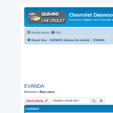
Chevrolet Daewoo 
Forum pro majitele vozů Chevrolet
Rychlé odkazy
FAQ
Obsah fóra
DAEWOO diskuse dle modelů
EVANDA
EVANDA
Moderátor:
Blue Lanos
Hledat
Pokroč
Nové téma
OZNÁMENÍ