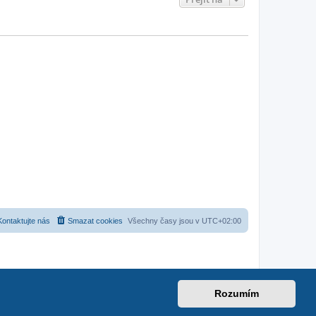
Kontaktujte nás
Smazat cookies
Všechny časy jsou v
UTC+02:00
Rozumím
et
|
suzuki-forum.cz