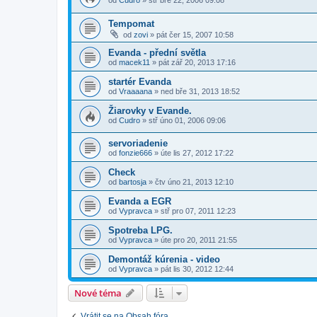
od
Cudro
»
stř bře 22, 2006 09:08
Tempomat
od
zovi
»
pát čer 15, 2007 10:58
Evanda - přední světla
od
macek11
»
pát zář 20, 2013 17:16
startér Evanda
od
Vraaaana
»
ned bře 31, 2013 18:52
Žiarovky v Evande.
od
Cudro
»
stř úno 01, 2006 09:06
servoriadenie
od
fonzie666
»
úte lis 27, 2012 17:22
Check
od
bartosja
»
čtv úno 21, 2013 12:10
Evanda a EGR
od
Vypravca
»
stř pro 07, 2011 12:23
Spotreba LPG.
od
Vypravca
»
úte pro 20, 2011 21:55
Demontáž kúrenia - video
od
Vypravca
»
pát lis 30, 2012 12:44
Nové téma
Vrátit se na Obsah fóra