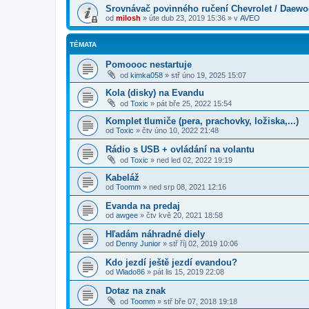
Srovnávač povinného ručení Chevrolet / Daew
od
milosh
»
úte dub 23, 2019 15:36
» v
AVEO
TÉMATA
Pomoooc nestartuje
od
kimka058
»
stř úno 19, 2025 15:07
Kola (disky) na Evandu
od
Toxic
»
pát bře 25, 2022 15:54
Komplet tlumiče (pera, prachovky, ložiska,...)
od
Toxic
»
čtv úno 10, 2022 21:48
Rádio s USB + ovládání na volantu
od
Toxic
»
ned led 02, 2022 19:19
Kabeláž
od
Toomm
»
ned srp 08, 2021 12:16
Evanda na predaj
od
awgee
»
čtv kvě 20, 2021 18:58
Hľadám náhradné diely
od
Denny Junior
»
stř říj 02, 2019 10:06
Kdo jezdí ještě jezdí evandou?
od
Wlado86
»
pát lis 15, 2019 22:08
Dotaz na znak
od
Toomm
»
stř bře 07, 2018 19:18