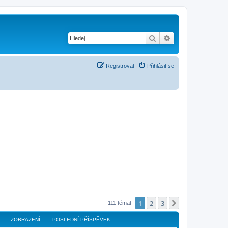
Hledat
Pokročilé hledání
Registrovat
Přihlásit se
1
2
3
Další
111 témat
ZOBRAZENÍ
POSLEDNÍ PŘÍSPĚVEK