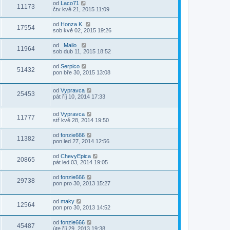
od
Laco71
11173
čtv kvě 21, 2015 11:09
od
Honza K.
17554
sob kvě 02, 2015 19:26
od
_Mailo_
11964
sob dub 11, 2015 18:52
od
Serpico
51432
pon bře 30, 2015 13:08
od
Vypravca
25453
pát říj 10, 2014 17:33
od
Vypravca
11777
stř kvě 28, 2014 19:50
od
fonzie666
11382
pon led 27, 2014 12:56
od
ChevyEpica
20865
pát led 03, 2014 19:05
od
fonzie666
29738
pon pro 30, 2013 15:27
od
maky
12564
pon pro 30, 2013 14:52
od
fonzie666
45487
úte říj 29, 2013 19:38