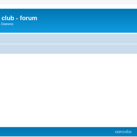
club - forum
 a Daewoo
ilé hledání
ODPOVĚDI