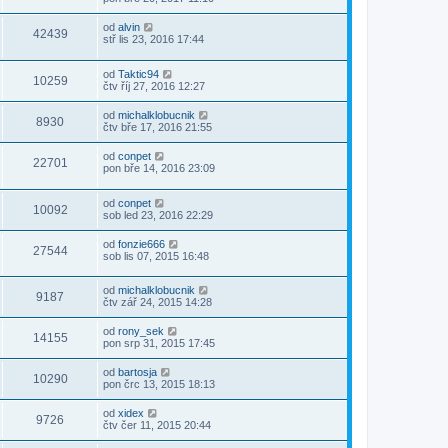
od
alvin
42439
stř lis 23, 2016 17:44
od
Taktic94
10259
čtv říj 27, 2016 12:27
od
michalklobucnik
8930
čtv bře 17, 2016 21:55
od
conpet
22701
pon bře 14, 2016 23:09
od
conpet
10092
sob led 23, 2016 22:29
od
fonzie666
27544
sob lis 07, 2015 16:48
od
michalklobucnik
9187
čtv zář 24, 2015 14:28
od
rony_sek
14155
pon srp 31, 2015 17:45
od
bartosja
10290
pon črc 13, 2015 18:13
od
xidex
9726
čtv čer 11, 2015 20:44