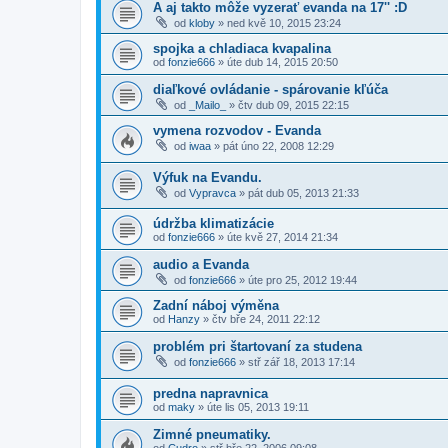
A aj takto môže vyzerať evanda na 17'' :D
od
kloby
»
ned kvě 10, 2015 23:24
spojka a chladiaca kvapalina
od
fonzie666
»
úte dub 14, 2015 20:50
diaľkové ovládanie - spárovanie kľúča
od
_Mailo_
»
čtv dub 09, 2015 22:15
vymena rozvodov - Evanda
od
iwaa
»
pát úno 22, 2008 12:29
Výfuk na Evandu.
od
Vypravca
»
pát dub 05, 2013 21:33
údržba klimatizácie
od
fonzie666
»
úte kvě 27, 2014 21:34
audio a Evanda
od
fonzie666
»
úte pro 25, 2012 19:44
Zadní náboj výměna
od
Hanzy
»
čtv bře 24, 2011 22:12
problém pri štartovaní za studena
od
fonzie666
»
stř zář 18, 2013 17:14
predna napravnica
od
maky
»
úte lis 05, 2013 19:11
Zimné pneumatiky.