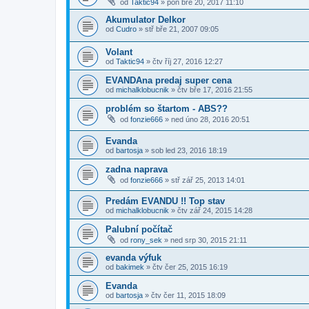
od
Taktic94
»
pon bře 20, 2017 11:10
Akumulator Delkor
od
Cudro
»
stř bře 21, 2007 09:05
Volant
od
Taktic94
»
čtv říj 27, 2016 12:27
EVANDAna predaj super cena
od
michalklobucnik
»
čtv bře 17, 2016 21:55
problém so štartom - ABS??
od
fonzie666
»
ned úno 28, 2016 20:51
Evanda
od
bartosja
»
sob led 23, 2016 18:19
zadna naprava
od
fonzie666
»
stř zář 25, 2013 14:01
Predám EVANDU !! Top stav
od
michalklobucnik
»
čtv zář 24, 2015 14:28
Palubní počítač
od
rony_sek
»
ned srp 30, 2015 21:11
evanda výfuk
od
bakimek
»
čtv čer 25, 2015 16:19
Evanda
od
bartosja
»
čtv čer 11, 2015 18:09