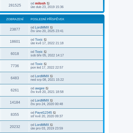
od
milosh
281525
úte dub 23, 2019 15:36
ZOBRAZENÍ
POSLEDNÍ PŘÍSPĚVEK
od
LordMMX
23877
čtv úno 20, 2025 23:41
od
Toxic
18601
úte kvě 17, 2022 21:18
od
Toxic
6018
sob bře 05, 2022 14:17
od
Toxic
7736
pon led 17, 2022 22:57
od
LordMMX
6483
ned srp 08, 2021 15:22
od
awgee
6261
čtv kvě 20, 2021 18:58
od
LordMMX
14184
čtv pro 24, 2020 00:48
od
Pavel12345
8355
stř kvě 20, 2020 09:37
od
LordMMX
20232
úte pro 03, 2019 23:59