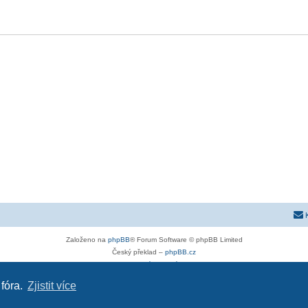
Založeno na
phpBB
® Forum Software © phpBB Limited
Český překlad –
phpBB.cz
Soukromí
|
Podmínky
 fóra.
Zjistit více
astra-g.cz
|
opel-astra-h.cz
|
astra-j.cz
|
opel-forum.cz
|
hyundaiclub.net
|
club-fiat.com
|
kia-club.n