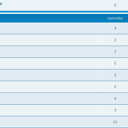
oo
0
ODPOVĚDI
4
2
2
5
3
0
8
3
13