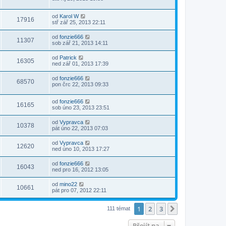
od
Karol W
17916
stř zář 25, 2013 22:11
od
fonzie666
11307
sob zář 21, 2013 14:11
od
Patrick
16305
ned zář 01, 2013 17:39
od
fonzie666
68570
pon črc 22, 2013 09:33
od
fonzie666
16165
sob úno 23, 2013 23:51
od
Vypravca
10378
pát úno 22, 2013 07:03
od
Vypravca
12620
ned úno 10, 2013 17:27
od
fonzie666
16043
ned pro 16, 2012 13:05
od
mino22
10661
pát pro 07, 2012 22:11
1
2
3
Další
111 témat
Přejít na