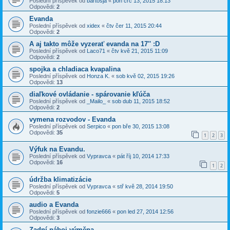
Poslední příspěvek od
bartosja
«
pon črc 13, 2015 18:13
Odpovědi:
2
Evanda
Poslední příspěvek od
xidex
«
čtv čer 11, 2015 20:44
Odpovědi:
2
A aj takto môže vyzerať evanda na 17'' :D
Poslední příspěvek od
Laco71
«
čtv kvě 21, 2015 11:09
Odpovědi:
2
spojka a chladiaca kvapalina
Poslední příspěvek od
Honza K.
«
sob kvě 02, 2015 19:26
Odpovědi:
13
diaľkové ovládanie - spárovanie kľúča
Poslední příspěvek od
_Mailo_
«
sob dub 11, 2015 18:52
Odpovědi:
2
vymena rozvodov - Evanda
Poslední příspěvek od
Serpico
«
pon bře 30, 2015 13:08
Odpovědi:
35
1
2
3
Výfuk na Evandu.
Poslední příspěvek od
Vypravca
«
pát říj 10, 2014 17:33
Odpovědi:
16
1
2
údržba klimatizácie
Poslední příspěvek od
Vypravca
«
stř kvě 28, 2014 19:50
Odpovědi:
5
audio a Evanda
Poslední příspěvek od
fonzie666
«
pon led 27, 2014 12:56
Odpovědi:
3
Zadní náboj výměna