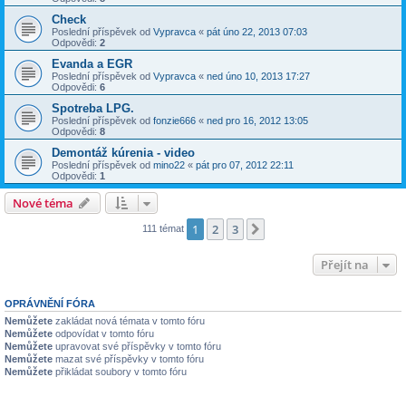
Check
Poslední příspěvek od
Vypravca
«
pát úno 22, 2013 07:03
Odpovědi:
2
Evanda a EGR
Poslední příspěvek od
Vypravca
«
ned úno 10, 2013 17:27
Odpovědi:
6
Spotreba LPG.
Poslední příspěvek od
fonzie666
«
ned pro 16, 2012 13:05
Odpovědi:
8
Demontáž kúrenia - video
Poslední příspěvek od
mino22
«
pát pro 07, 2012 22:11
Odpovědi:
1
Nové téma
1
2
3
Další
111 témat
Přejít na
OPRÁVNĚNÍ FÓRA
Nemůžete
zakládat nová témata v tomto fóru
Nemůžete
odpovídat v tomto fóru
Nemůžete
upravovat své příspěvky v tomto fóru
Nemůžete
mazat své příspěvky v tomto fóru
Nemůžete
přikládat soubory v tomto fóru