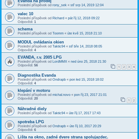
Evanda na prodej
Poslední příspěvek od
rony_sek
«
stř srp 14, 2019 12:04
valec 10
Poslední příspěvek od
Richard
«
pát říj 12, 2018 09:22
Odpovědi:
1
schema
Poslední příspěvek od
Toomm
«
úte kvě 15, 2018 21:10
MODUL ovládania okien
Poslední příspěvek od
Taktic94
«
stř bře 14, 2018 08:05
Odpovědi:
4
EVANDA, r.v. 2005 LPG
Poslední příspěvek od
LordMMX
«
ned úno 25, 2018 21:30
Odpovědi:
56
1
2
3
4
Diagnostika Evanda
Poslední příspěvek od
Ondrapb
«
pon led 15, 2018 18:02
Odpovědi:
4
klepání v motoru
Poslední příspěvek od
michal.novo
«
pon říj 23, 2017 21:01
Odpovědi:
20
1
2
Náhradné diely
Poslední příspěvek od
Taktic94
«
úte říj 17, 2017 17:43
spotreba LPG
Poslední příspěvek od
Ondrapb
«
úte říj 10, 2017 20:29
Odpovědi:
6
Lišta na okno, zadné dvere strana spolujazdec.