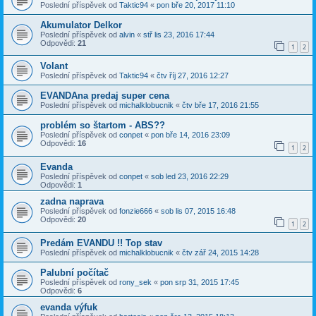
Poslední příspěvek od
Taktic94
«
pon bře 20, 2017 11:10
Akumulator Delkor
Poslední příspěvek od
alvin
«
stř lis 23, 2016 17:44
Odpovědi:
21
1
2
Volant
Poslední příspěvek od
Taktic94
«
čtv říj 27, 2016 12:27
EVANDAna predaj super cena
Poslední příspěvek od
michalklobucnik
«
čtv bře 17, 2016 21:55
problém so štartom - ABS??
Poslední příspěvek od
conpet
«
pon bře 14, 2016 23:09
Odpovědi:
16
1
2
Evanda
Poslední příspěvek od
conpet
«
sob led 23, 2016 22:29
Odpovědi:
1
zadna naprava
Poslední příspěvek od
fonzie666
«
sob lis 07, 2015 16:48
Odpovědi:
20
1
2
Predám EVANDU !! Top stav
Poslední příspěvek od
michalklobucnik
«
čtv zář 24, 2015 14:28
Palubní počítač
Poslední příspěvek od
rony_sek
«
pon srp 31, 2015 17:45
Odpovědi:
6
evanda výfuk