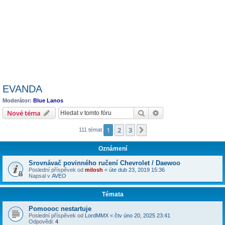
EVANDA
Moderátor:
Blue Lanos
Hledat
Pokročilé hledání
Nové téma
1
2
3
Další
111 témat
Oznámení
Srovnávač povinného ručení Chevrolet / Daewoo
Poslední příspěvek od
milosh
«
úte dub 23, 2019 15:36
Napsal v
AVEO
Témata
Pomoooc nestartuje
Poslední příspěvek od
LordMMX
«
čtv úno 20, 2025 23:41
Odpovědi:
4