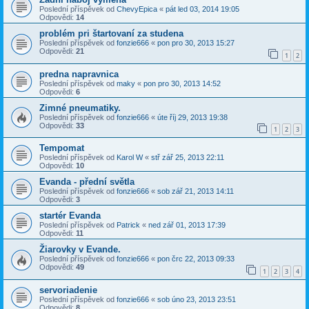
Poslední příspěvek od
ChevyEpica
«
pát led 03, 2014 19:05
Odpovědi:
14
problém pri štartovaní za studena
Poslední příspěvek od
fonzie666
«
pon pro 30, 2013 15:27
Odpovědi:
21
1
2
predna napravnica
Poslední příspěvek od
maky
«
pon pro 30, 2013 14:52
Odpovědi:
6
Zimné pneumatiky.
Poslední příspěvek od
fonzie666
«
úte říj 29, 2013 19:38
Odpovědi:
33
1
2
3
Tempomat
Poslední příspěvek od
Karol W
«
stř zář 25, 2013 22:11
Odpovědi:
10
Evanda - přední světla
Poslední příspěvek od
fonzie666
«
sob zář 21, 2013 14:11
Odpovědi:
3
startér Evanda
Poslední příspěvek od
Patrick
«
ned zář 01, 2013 17:39
Odpovědi:
11
Žiarovky v Evande.
Poslední příspěvek od
fonzie666
«
pon črc 22, 2013 09:33
Odpovědi:
49
1
2
3
4
servoriadenie
Poslední příspěvek od
fonzie666
«
sob úno 23, 2013 23:51
Odpovědi:
8