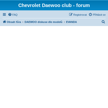
Chevrolet Daewoo club - forum
FAQ
Registrovat
Přihlásit se
H
Obsah fóra
DAEWOO diskuse dle modelů
EVANDA
l
e
d
a
t