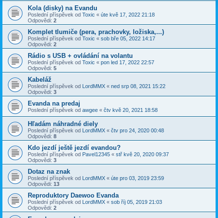
Kola (disky) na Evandu
Poslední příspěvek od
Toxic
«
úte kvě 17, 2022 21:18
Odpovědi:
2
Komplet tlumiče (pera, prachovky, ložiska,...)
Poslední příspěvek od
Toxic
«
sob bře 05, 2022 14:17
Odpovědi:
2
Rádio s USB + ovládání na volantu
Poslední příspěvek od
Toxic
«
pon led 17, 2022 22:57
Odpovědi:
5
Kabeláž
Poslední příspěvek od
LordMMX
«
ned srp 08, 2021 15:22
Odpovědi:
3
Evanda na predaj
Poslední příspěvek od
awgee
«
čtv kvě 20, 2021 18:58
Hľadám náhradné diely
Poslední příspěvek od
LordMMX
«
čtv pro 24, 2020 00:48
Odpovědi:
8
Kdo jezdí ještě jezdí evandou?
Poslední příspěvek od
Pavel12345
«
stř kvě 20, 2020 09:37
Odpovědi:
3
Dotaz na znak
Poslední příspěvek od
LordMMX
«
úte pro 03, 2019 23:59
Odpovědi:
13
Reproduktory Daewoo Evanda
Poslední příspěvek od
LordMMX
«
sob říj 05, 2019 21:03
Odpovědi:
2