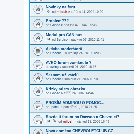
Novinky na foru
od
milosh
»
stř úno 11, 2004 10:20
Problem???
od
Goose
»
ned led 07, 2007 20:33
Modul pro CAN bus
od
Serpico
»
pát kvě 07, 2010 11:41
Aktivita moderátorů
od
Docent II.
»
úte srp 24, 2010 20:08
AVEO forum zamknute ?
od
xwing
»
sob kvě 01, 2010 18:16
Seznam uživatelů
od
Docent
»
sob dub 21, 2007 01:04
Krizky misto obrazku...
od
Goose
»
stř říj 24, 2007 14:44
PROSÍM ADMINOU O POMOC...
od
-peha-
»
pon bře 01, 2010 21:25
Rozdelit forum na Daewoo a Chevrolet?
od
milosh
»
čtv led 19, 2006 16:43
Nová doména CHEVROLETCLUB.CZ