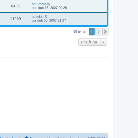
od
Franta
8435
pon dub 16, 2007 20:29
od
mipo
11969
úte dub 03, 2007 21:37
1
2
Další
88 témat
Přejít na