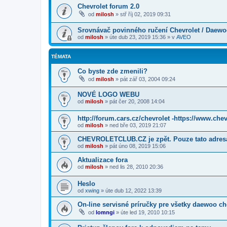
Chevrolet forum 2.0
od
milosh
»
stř říj 02, 2019 09:31
Srovnávač povinného ručení Chevrolet / Daew
od
milosh
»
úte dub 23, 2019 15:36
» v
AVEO
TÉMATA
Co byste zde zmenili?
od
milosh
»
pát zář 03, 2004 09:24
NOVÉ LOGO WEBU
od
milosh
»
pát čer 20, 2008 14:04
http://forum.cars.cz/chevrolet -https://www.che
od
milosh
»
ned bře 03, 2019 21:07
CHEVROLETCLUB.CZ je zpět. Pouze tato adres
od
milosh
»
pát úno 08, 2019 15:06
Aktualizace fora
od
milosh
»
ned lis 28, 2010 20:36
Heslo
od
xwing
»
úte dub 12, 2022 13:39
On-line servisné príručky pre všetky daewoo che
od
lomngi
»
úte led 19, 2010 10:15