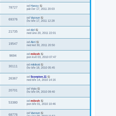
od
Hanzy
78727
pát čer 17, 2011 20:03
od
Vazoun
69376
čtv bře 17, 2011 12:28
od
dizl
21735
ned úno 20, 2011 22:01
od
Akri
19547
ned led 30, 2011 20:50
od
milosh
9694
pon kvě 03, 2010 07:47
od
mikikoti
30111
čtv bře 18, 2010 05:45
od
Scorpion.11
26367
ned bře 14, 2010 14:16
od
Vojta
20701
čtv bře 04, 2010 09:40
od
milosh
53380
pon bře 01, 2010 10:46
od
Vazoun
68776
úte úno 09, 2010 11:52