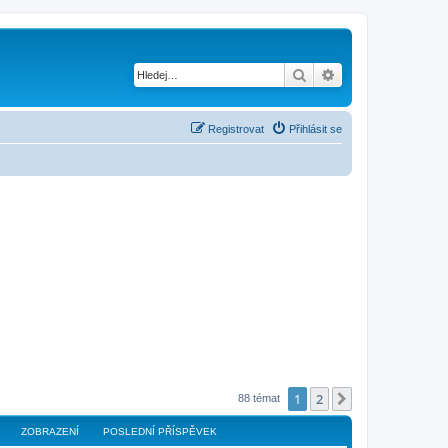
Hledat
Pokročilé hledání
Registrovat
Přihlásit se
1
2
Další
88 témat
ZOBRAZENÍ
POSLEDNÍ PŘÍSPĚVEK