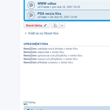
WWW odkaz
od
Franta
»
pon dub 16, 2007 20:29
PDA verzia fóra
od
mipo
»
úte dub 03, 2007 14:49
Nové téma
Vrátit se na Obsah fóra
OPRÁVNĚNÍ FÓRA
Nemůžete
zakládat nová témata v tomto fóru
Nemůžete
odpovídat v tomto fóru
Nemůžete
upravovat své příspěvky v tomto fóru
Nemůžete
mazat své příspěvky v tomto fóru
Nemůžete
přikládat soubory v tomto fóru