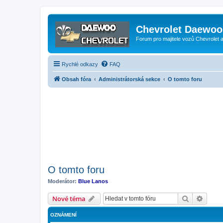
Chevrolet Daewoo 
Forum pro majitele vozů Chevrolet
Rychlé odkazy
FAQ
Obsah fóra
Administrátorská sekce
O tomto foru
O tomto foru
Moderátor:
Blue Lanos
Hledat
Pokroč
Nové téma
OZNÁMENÍ