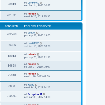
od
LordMMX
90013
ned čer 14, 2020 20:47
od
milosh
281531
úte dub 23, 2019 15:36
ZOBRAZENÍ
POSLEDNÍ PŘÍSPĚVEK
od
conpet
282769
pon srp 21, 2023 19:03
od
LordMMX
30325
sob čer 13, 2020 18:28
od
milosh
18013
pon srp 26, 2019 21:19
od
milosh
16828
stř úno 27, 2019 14:45
od
milosh
25940
úte črc 18, 2023 07:39
od
xwing
6850
úte dub 12, 2022 14:23
od
Scorpion.11
910291
ned zář 03, 2017 14:00