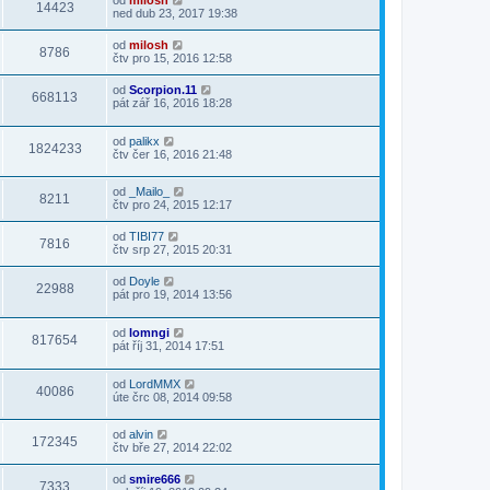
od
milosh
14423
ned dub 23, 2017 19:38
od
milosh
8786
čtv pro 15, 2016 12:58
od
Scorpion.11
668113
pát zář 16, 2016 18:28
od
palikx
1824233
čtv čer 16, 2016 21:48
od
_Mailo_
8211
čtv pro 24, 2015 12:17
od
TIBI77
7816
čtv srp 27, 2015 20:31
od
Doyle
22988
pát pro 19, 2014 13:56
od
lomngi
817654
pát říj 31, 2014 17:51
od
LordMMX
40086
úte črc 08, 2014 09:58
od
alvin
172345
čtv bře 27, 2014 22:02
od
smire666
7333