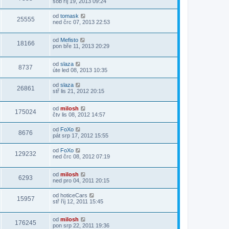
sob říj 19, 2013 09:24
od
tomask
25555
ned črc 07, 2013 22:53
od
Mefisto
18166
pon bře 11, 2013 20:29
od
slaza
8737
úte led 08, 2013 10:35
od
slaza
26861
stř lis 21, 2012 20:15
od
milosh
175024
čtv lis 08, 2012 14:57
od
FoXo
8676
pát srp 17, 2012 15:55
od
FoXo
129232
ned črc 08, 2012 07:19
od
milosh
6293
ned pro 04, 2011 20:15
od
hoticeCars
15957
stř říj 12, 2011 15:45
od
milosh
176245
pon srp 22, 2011 19:36