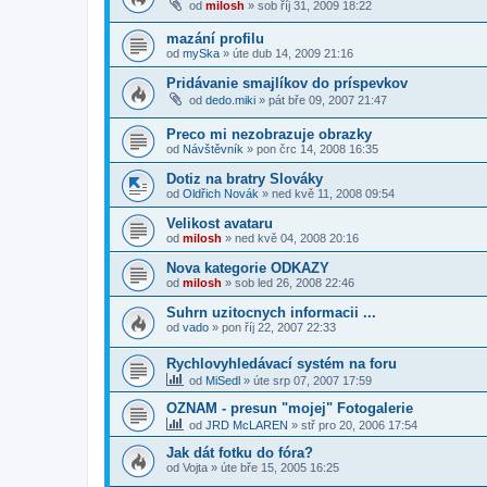
od
milosh
»
sob říj 31, 2009 18:22
mazání profilu
od
mySka
»
úte dub 14, 2009 21:16
Pridávanie smajlíkov do príspevkov
od
dedo.miki
»
pát bře 09, 2007 21:47
Preco mi nezobrazuje obrazky
od
Návštěvník
»
pon črc 14, 2008 16:35
Dotiz na bratry Slováky
od
Oldřich Novák
»
ned kvě 11, 2008 09:54
Velikost avataru
od
milosh
»
ned kvě 04, 2008 20:16
Nova kategorie ODKAZY
od
milosh
»
sob led 26, 2008 22:46
Suhrn uzitocnych informacii ...
od
vado
»
pon říj 22, 2007 22:33
Rychlovyhledávací systém na foru
od
MiSedl
»
úte srp 07, 2007 17:59
OZNAM - presun "mojej" Fotogalerie
od
JRD McLAREN
»
stř pro 20, 2006 17:54
Jak dát fotku do fóra?
od
Vojta
»
úte bře 15, 2005 16:25