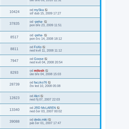
od
mySka
10424
stř dub 15, 2009 17:27
od
-peha-
37835
pon bře 23, 2009 11:51
od
-peha-
8517
pon črc 14, 2008 18:12
od
FoXo
8811
ned kvě 11, 2008 11:12
od
Goose
7947
ned kvě 04, 2008 20:54
od
milosh
8293
úte bře 04, 2008 15:03
od
faczko76
28739
čtv led 10, 2008 05:08
od
Akri
12823
ned říj 07, 2007 22:03
od
JRD McLAREN
13340
ned čer 03, 2007 00:02
od
dedo.miki
39088
pát čer 01, 2007 17:47