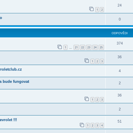
24
1
2
oo
0
ODPOVĚDI
374
1
21
22
23
24
25
…
36
1
2
3
vroletclub.cz
4
a bude fungovat
2
36
1
2
3
2
vrolet !!!
51
1
2
3
4