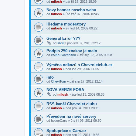
od
milosh
»
pát říj 18, 2013 18:09
Novy banner naseho webu
od
milosh
»
úte zář 07, 2004 10:45
Hledame moderatory
od
milosh
»
stř led 14, 2009 09:22
General Error ???
od
slidil
»
pon led 07, 2013 22:12
Podpis 250 znakov je malo
od
eMKa Slovensko
»
stř srp 17, 2005 09:58
Výměna odkazů s Chevroletclub.cz
od
milosh
»
ned led 29, 2006 14:55
info
od
CheviTom
»
pát srp 17, 2012 12:14
NOVA VERZE FORA
od
milosh
»
úte led 13, 2009 08:35
RSS kanál Chevrolet clubu
od
milosh
»
ned pro 04, 2011 20:15
Převedení na nové servery
od
hoticeCars
»
čtv říj 06, 2011 09:50
Spolupráce s Cars.cz
od
milosh
»
pon srp 22, 2011 19:36