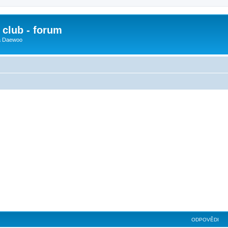
club - forum
 a Daewoo
ilé hledání
ODPOVĚDI