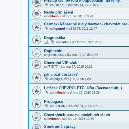
Pristup členov fora k odpovediam na temy.
od
Laco71
»
pát dub 14, 2017 15:28
Nejde přihlášení
od
milosh
»
stř pro 14, 2016 19:28
Carmax- Náhradné diely daewoo- chevrolet pre 
od
lomngi
»
stř říj 05, 2011 12:47
Diagnostika
od
palikx
»
úte led 27, 2009 21:51
Doplnenie
od
jozefkucka
»
čtv pro 24, 2015 11:55
Chevrolet VIP club
od
TIBI77
»
čtv srp 27, 2015 20:31
jak vložit obrázek?
od
pagi
»
stř říj 08, 2008 14:00
Letáček CHEVROLETCLUBu (Daewooclubu)
od
milosh
»
stř úno 17, 2010 21:28
Propagace
od
DREAM
»
čtv zář 01, 2005 15:10
Chevroletclub.cz na sociálních sítích
od
milosh
»
sob led 19, 2013 12:54
Soukromé zprávy