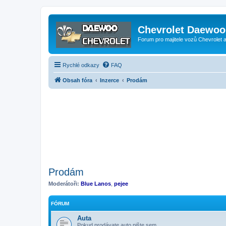
Chevrolet Daewoo 
Forum pro majitele vozů Chevrolet
Rychlé odkazy
FAQ
Obsah fóra
Inzerce
Prodám
Prodám
Moderátoři:
Blue Lanos
,
pejee
FÓRUM
Auta
Pokud prodávate auto pište sem