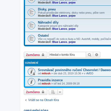
Moderátoři:
Blue Lanos
,
pejee
Disky, pneu
Pokud prodáváte elektrony, disky nebo pneu, pište sem
Moderátoři:
Blue Lanos
,
pejee
Náhradní díly
Kategorie pouze pro náhradní díly
Moderátoři:
Blue Lanos
,
pejee
Ostatní
Vše co nepatří do sekce Auta a ND. Autohifi, mobily, počítače
Moderátoři:
Blue Lanos
,
pejee
Hledat
Pokroči
Zamčeno
OZNÁMENÍ
Srovnávač povinného ručení Chevrolet / Daew
od
milosh
»
úte dub 23, 2019 15:36
» v
AVEO
Pravidla inzerce
od
milosh
»
stř led 14, 2009 09:18
Zamčeno
Vrátit se na Obsah fóra
OPRÁVNĚNÍ FÓRA