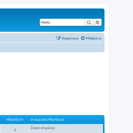
Hledat
Pokročilé hledání
Registrovat
Přihlásit se
PŘÍSPĚVKY
POSLEDNÍ PŘÍSPĚVEK
Žádné příspěvky
0