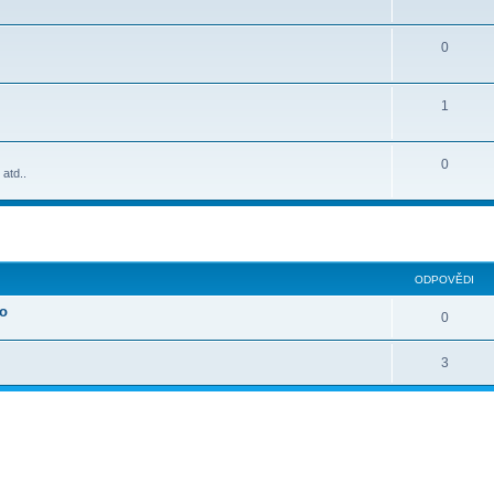
0
1
0
 atd..
lé hledání
ODPOVĚDI
oo
0
3