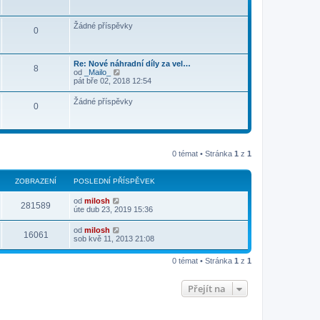
Žádné příspěvky
0
Re: Nové náhradní díly za vel…
8
Z
od
_Mailo_
o
pát bře 02, 2018 12:54
b
r
Žádné příspěvky
0
a
z
i
t
p
o
0 témat • Stránka
1
z
1
s
l
e
ZOBRAZENÍ
POSLEDNÍ PŘÍSPĚVEK
d
n
í
od
milosh
281589
p
úte dub 23, 2019 15:36
ř
í
od
milosh
16061
s
sob kvě 11, 2013 21:08
p
ě
v
0 témat • Stránka
1
z
1
e
k
Přejít na