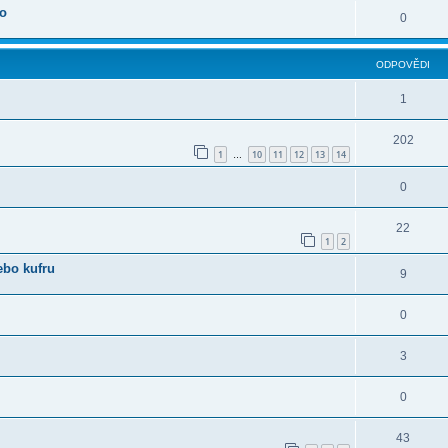
oo
0
ODPOVĚDI
1
202
1
10
11
12
13
14
…
0
22
1
2
ebo kufru
9
0
3
0
43