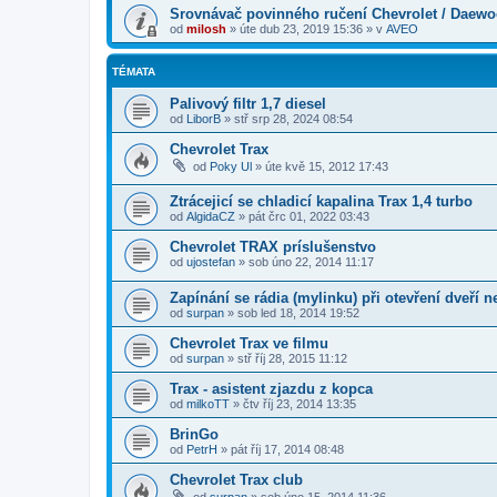
Srovnávač povinného ručení Chevrolet / Daew
od
milosh
»
úte dub 23, 2019 15:36
» v
AVEO
TÉMATA
Palivový filtr 1,7 diesel
od
LiborB
»
stř srp 28, 2024 08:54
Chevrolet Trax
od
Poky Ul
»
úte kvě 15, 2012 17:43
Ztrácejicí se chladicí kapalina Trax 1,4 turbo
od
AlgidaCZ
»
pát črc 01, 2022 03:43
Chevrolet TRAX príslušenstvo
od
ujostefan
»
sob úno 22, 2014 11:17
Zapínání se rádia (mylinku) při otevření dveří n
od
surpan
»
sob led 18, 2014 19:52
Chevrolet Trax ve filmu
od
surpan
»
stř říj 28, 2015 11:12
Trax - asistent zjazdu z kopca
od
milkoTT
»
čtv říj 23, 2014 13:35
BrinGo
od
PetrH
»
pát říj 17, 2014 08:48
Chevrolet Trax club