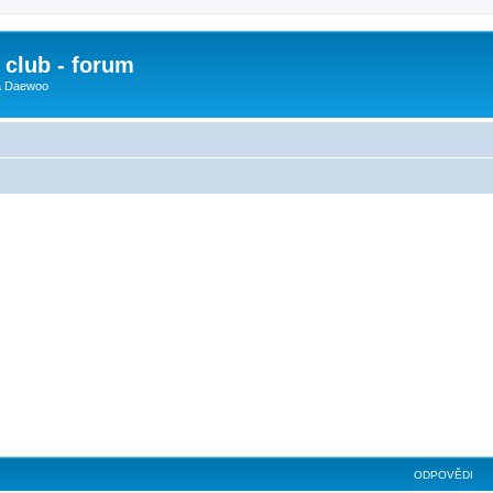
club - forum
 a Daewoo
ilé hledání
ODPOVĚDI