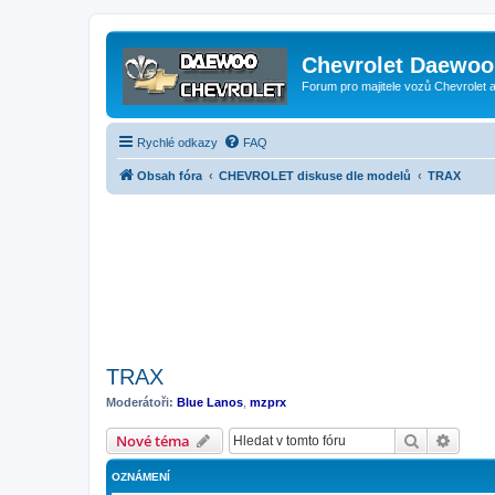
Chevrolet Daewoo 
Forum pro majitele vozů Chevrolet
Rychlé odkazy
FAQ
Obsah fóra
CHEVROLET diskuse dle modelů
TRAX
TRAX
Moderátoři:
Blue Lanos
,
mzprx
Hledat
Pokroč
Nové téma
OZNÁMENÍ