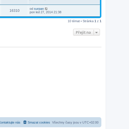
od
surpan
16310
pon led 27, 2014 21:38
10 témat • Stránka
1
z
1
Přejít na
Kontaktujte nás
Smazat cookies
Všechny časy jsou v
UTC+02:00