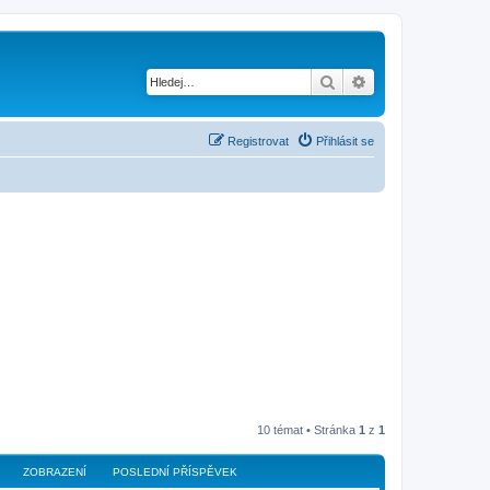
Hledat
Pokročilé hledání
Registrovat
Přihlásit se
10 témat • Stránka
1
z
1
ZOBRAZENÍ
POSLEDNÍ PŘÍSPĚVEK