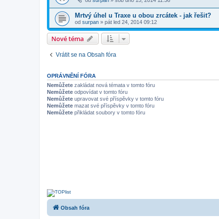
od
surpan
»
sob úno 15, 2014 11:36
Mrtvý úhel u Traxe u obou zrcátek - jak řešit?
od
surpan
»
pát led 24, 2014 09:12
Nové téma
Vrátit se na Obsah fóra
OPRÁVNĚNÍ FÓRA
Nemůžete
zakládat nová témata v tomto fóru
Nemůžete
odpovídat v tomto fóru
Nemůžete
upravovat své příspěvky v tomto fóru
Nemůžete
mazat své příspěvky v tomto fóru
Nemůžete
přikládat soubory v tomto fóru
Obsah fóra