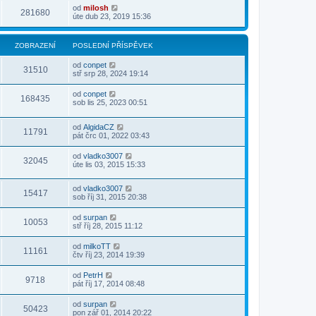
od
milosh
281680
úte dub 23, 2019 15:36
ZOBRAZENÍ
POSLEDNÍ PŘÍSPĚVEK
od
conpet
31510
stř srp 28, 2024 19:14
od
conpet
168435
sob lis 25, 2023 00:51
od
AlgidaCZ
11791
pát črc 01, 2022 03:43
od
vladko3007
32045
úte lis 03, 2015 15:33
od
vladko3007
15417
sob říj 31, 2015 20:38
od
surpan
10053
stř říj 28, 2015 11:12
od
milkoTT
11161
čtv říj 23, 2014 19:39
od
PetrH
9718
pát říj 17, 2014 08:48
od
surpan
50423
pon zář 01, 2014 20:22