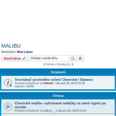
MALIBU
Moderátor:
Blue Lanos
Hledat
Pokročilé hledání
Nové téma
10 témat • Stránka
1
z
1
Oznámení
Srovnávač povinného ručení Chevrolet / Daewoo
Poslední příspěvek od
milosh
«
úte dub 23, 2019 15:36
Napsal v
AVEO
Témata
Chevrolet malibu- vyhrievané sedačky sa samé vypnú po
minúte
Poslední příspěvek od
Adkoo__
«
pát pro 22, 2023 21:52