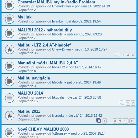
Chevrolet MALIBU mylink/radio Problem
Poslední příspěvek od
ChevyDriver
«
pon úno 14, 2022 14:19
Odpovědi:
2
My link
Poslední příspěvek od
Iwanko
«
pát dub 09, 2021 19:54
MALIBU 2012 - náhradní díly
Poslední příspěvek od
hladolef
«
sob zář 05, 2020 09:20
Odpovědi:
7
Malibu - LTZ 2.4 AT-hladolef
Poslední příspěvek od
ChevyDriver
«
ned říj 13, 2019 13:27
Odpovědi:
36
1
2
3
Manuélní mód u MALIBU 2,4 AT
Poslední příspěvek od
honza72
«
pon lis 17, 2014 16:47
Odpovědi:
8
Malibu navigácia
Poslední příspěvek od
hladolef
«
pát bře 28, 2014 19:49
Odpovědi:
3
MALIBU 2014
Poslední příspěvek od
hkubala
«
úte zář 24, 2013 20:58
Odpovědi:
15
1
2
Malibu 2011
Poslední příspěvek od
jiri.rucky
«
úte zář 24, 2013 12:42
Odpovědi:
162
1
8
9
10
11
…
Nový CHEVY MALIBU 2008
Poslední příspěvek od
V.Brousek
«
ned pro 23, 2007 15:14
Odpovědi:
10