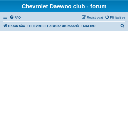
Chevrolet Daewoo club - forum
FAQ
Registrovat
Přihlásit se
H
Obsah fóra
CHEVROLET diskuse dle modelů
MALIBU
l
e
d
a
t