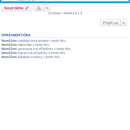
Nové téma
10 témat • Stránka
1
z
1
Přejít na
OPRÁVNĚNÍ FÓRA
Nemůžete
zakládat nová témata v tomto fóru
Nemůžete
odpovídat v tomto fóru
Nemůžete
upravovat své příspěvky v tomto fóru
Nemůžete
mazat své příspěvky v tomto fóru
Nemůžete
přikládat soubory v tomto fóru