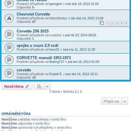
Poslední příspěvek od
georgem
«
sob dub 18, 2015 11:03
Odpovědi:
5
Chevrolet Corvette
Poslední příspěvek od
KiaraStanley
«
úte dub 14, 2015 13:40
Odpovědi:
67
1
2
3
4
5
Corvette Z06 2015
Poslední příspěvek od
custom1
«
pon lis 03, 2014 08:54
Odpovědi:
1
spojka u cruze 2,0 vcdi
Poslední příspěvek od
boro31
«
ned srp 11, 2013 11:28
CORVETTE manuál 1953-1973
Poslední příspěvek od
Boeing737
«
pát led 18, 2013 01:03
corvette
Poslední příspěvek od
Rudolf Š.
«
pon led 14, 2013 18:11
Odpovědi:
10
Nové téma
7 témat • Stránka
1
z
1
Přejít na
OPRÁVNĚNÍ FÓRA
Nemůžete
zakládat nová témata v tomto fóru
Nemůžete
odpovídat v tomto fóru
Nemůžete
upravovat své příspěvky v tomto fóru