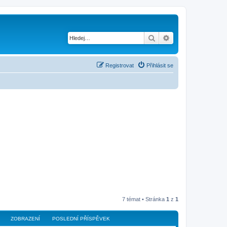
Hledat
Pokročilé hledání
Registrovat
Přihlásit se
7 témat • Stránka
1
z
1
ZOBRAZENÍ
POSLEDNÍ PŘÍSPĚVEK