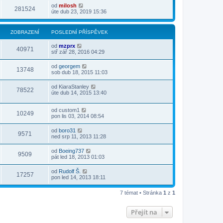
od
milosh
281524
úte dub 23, 2019 15:36
ZOBRAZENÍ
POSLEDNÍ PŘÍSPĚVEK
od
mzprx
40971
stř zář 28, 2016 04:29
od
georgem
13748
sob dub 18, 2015 11:03
od
KiaraStanley
78522
úte dub 14, 2015 13:40
od
custom1
10249
pon lis 03, 2014 08:54
od
boro31
9571
ned srp 11, 2013 11:28
od
Boeing737
9509
pát led 18, 2013 01:03
od
Rudolf Š.
17257
pon led 14, 2013 18:11
7 témat • Stránka
1
z
1
Přejít na