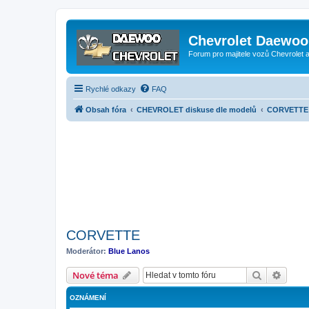
Chevrolet Daewoo 
Forum pro majitele vozů Chevrolet
Rychlé odkazy
FAQ
Obsah fóra
CHEVROLET diskuse dle modelů
CORVETTE
CORVETTE
Moderátor:
Blue Lanos
Hledat
Pokroč
Nové téma
OZNÁMENÍ