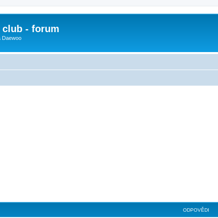
club - forum
 a Daewoo
ilé hledání
ODPOVĚDI