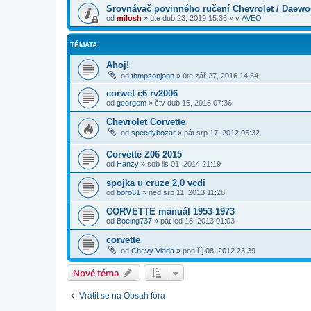
Srovnávač povinného ručení Chevrolet / Daew
od
milosh
»
úte dub 23, 2019 15:36
» v
AVEO
TÉMATA
Ahoj!
od
thmpsonjohn
»
úte zář 27, 2016 14:54
corwet c6 rv2006
od
georgem
»
čtv dub 16, 2015 07:36
Chevrolet Corvette
od
speedybozar
»
pát srp 17, 2012 05:32
Corvette Z06 2015
od
Hanzy
»
sob lis 01, 2014 21:19
spojka u cruze 2,0 vcdi
od
boro31
»
ned srp 11, 2013 11:28
CORVETTE manuál 1953-1973
od
Boeing737
»
pát led 18, 2013 01:03
corvette
od
Chevy Vlada
»
pon říj 08, 2012 23:39
Nové téma
Vrátit se na Obsah fóra