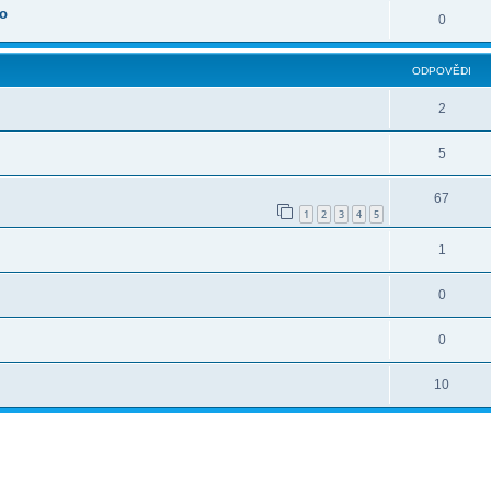
oo
0
ODPOVĚDI
2
5
67
1
2
3
4
5
1
0
0
10