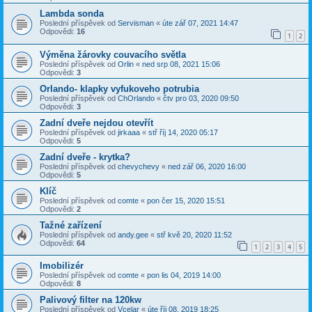
Lambda sonda
Poslední příspěvek od
Servisman
«
úte zář 07, 2021 14:47
Odpovědi:
16
1
2
Výměna žárovky couvacího světla
Poslední příspěvek od
Orlin
«
ned srp 08, 2021 15:06
Odpovědi:
3
Orlando- klapky vyfukoveho potrubia
Poslední příspěvek od
ChOrlando
«
čtv pro 03, 2020 09:50
Odpovědi:
3
Zadní dveře nejdou otevřít
Poslední příspěvek od
jirkaaa
«
stř říj 14, 2020 05:17
Odpovědi:
5
Zadní dveře - krytka?
Poslední příspěvek od
chevychevy
«
ned zář 06, 2020 16:00
Odpovědi:
5
Klíč
Poslední příspěvek od
comte
«
pon čer 15, 2020 15:51
Odpovědi:
2
Tažné zařízení
Poslední příspěvek od
andy.gee
«
stř kvě 20, 2020 11:52
Odpovědi:
64
1
2
3
4
5
Imobilizér
Poslední příspěvek od
comte
«
pon lis 04, 2019 14:00
Odpovědi:
8
Palivový filter na 120kw
Poslední příspěvek od
Vcelar
«
úte říj 08, 2019 18:25