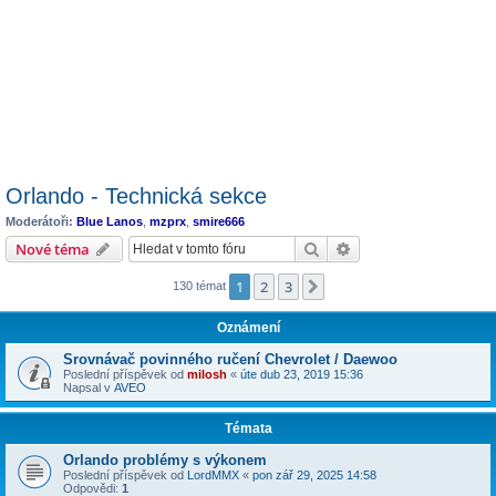
Orlando - Technická sekce
Moderátoři:
Blue Lanos
,
mzprx
,
smire666
Hledat
Pokročilé hledání
Nové téma
1
2
3
Další
130 témat
Oznámení
Srovnávač povinného ručení Chevrolet / Daewoo
Poslední příspěvek od
milosh
«
úte dub 23, 2019 15:36
Napsal v
AVEO
Témata
Orlando problémy s výkonem
Poslední příspěvek od
LordMMX
«
pon zář 29, 2025 14:58
Odpovědi:
1