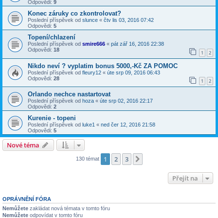
Odpovědi:
9
Konec záruky co zkontrolovat?
Poslední příspěvek od
slunce
«
čtv lis 03, 2016 07:42
Odpovědi:
5
Topení/chlazení
Poslední příspěvek od
smire666
«
pát zář 16, 2016 22:38
Odpovědi:
18
1
2
Nikdo neví ? vyplatim bonus 5000,-Kč ZA POMOC
Poslední příspěvek od
fleury12
«
úte srp 09, 2016 06:43
Odpovědi:
28
1
2
Orlando nechce nastartovat
Poslední příspěvek od
hoza
«
úte srp 02, 2016 22:17
Odpovědi:
2
Kurenie - topeni
Poslední příspěvek od
luke1
«
ned čer 12, 2016 21:58
Odpovědi:
5
Nové téma
1
2
3
Další
130 témat
Přejít na
OPRÁVNĚNÍ FÓRA
Nemůžete
zakládat nová témata v tomto fóru
Nemůžete
odpovídat v tomto fóru