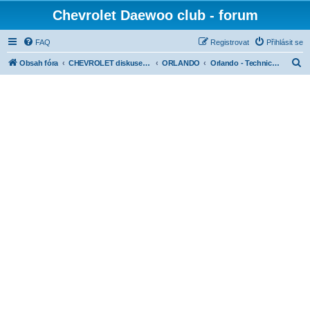
Chevrolet Daewoo club - forum
FAQ
Registrovat
Přihlásit se
H
Obsah fóra
CHEVROLET diskuse dle modelů
ORLANDO
Orlando - Technická sekce
l
e
d
a
t