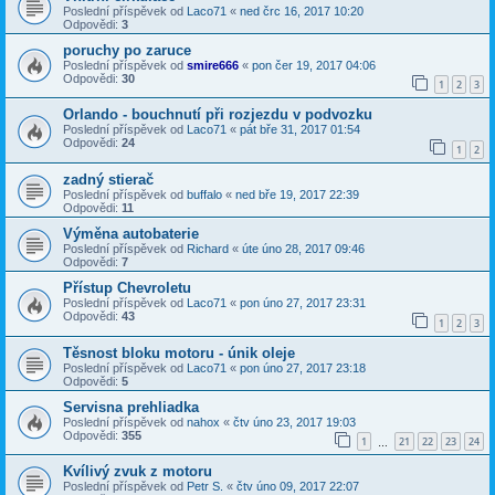
Poslední příspěvek od
Laco71
«
ned črc 16, 2017 10:20
Odpovědi:
3
poruchy po zaruce
Poslední příspěvek od
smire666
«
pon čer 19, 2017 04:06
Odpovědi:
30
1
2
3
Orlando - bouchnutí při rozjezdu v podvozku
Poslední příspěvek od
Laco71
«
pát bře 31, 2017 01:54
Odpovědi:
24
1
2
zadný stierač
Poslední příspěvek od
buffalo
«
ned bře 19, 2017 22:39
Odpovědi:
11
Výměna autobaterie
Poslední příspěvek od
Richard
«
úte úno 28, 2017 09:46
Odpovědi:
7
Přístup Chevroletu
Poslední příspěvek od
Laco71
«
pon úno 27, 2017 23:31
Odpovědi:
43
1
2
3
Těsnost bloku motoru - únik oleje
Poslední příspěvek od
Laco71
«
pon úno 27, 2017 23:18
Odpovědi:
5
Servisna prehliadka
Poslední příspěvek od
nahox
«
čtv úno 23, 2017 19:03
Odpovědi:
355
1
21
22
23
24
…
Kvílivý zvuk z motoru
Poslední příspěvek od
Petr S.
«
čtv úno 09, 2017 22:07