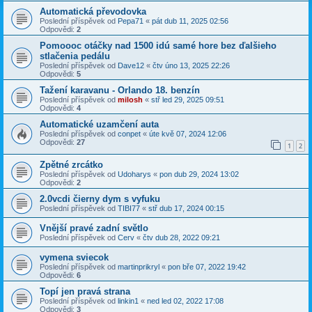
Automatická převodovka
Poslední příspěvek od
Pepa71
«
pát dub 11, 2025 02:56
Odpovědi:
2
Pomoooc otáčky nad 1500 idú samé hore bez ďalšieho
stlačenia pedálu
Poslední příspěvek od
Dave12
«
čtv úno 13, 2025 22:26
Odpovědi:
5
Tažení karavanu - Orlando 18. benzín
Poslední příspěvek od
milosh
«
stř led 29, 2025 09:51
Odpovědi:
4
Automatické uzamčení auta
Poslední příspěvek od
conpet
«
úte kvě 07, 2024 12:06
Odpovědi:
27
1
2
Zpětné zrcátko
Poslední příspěvek od
Udoharys
«
pon dub 29, 2024 13:02
Odpovědi:
2
2.0vcdi čierny dym s vyfuku
Poslední příspěvek od
TIBI77
«
stř dub 17, 2024 00:15
Vnější pravé zadní světlo
Poslední příspěvek od
Cerv
«
čtv dub 28, 2022 09:21
vymena sviecok
Poslední příspěvek od
martinprikryl
«
pon bře 07, 2022 19:42
Odpovědi:
6
Topí jen pravá strana
Poslední příspěvek od
linkin1
«
ned led 02, 2022 17:08
Odpovědi:
3