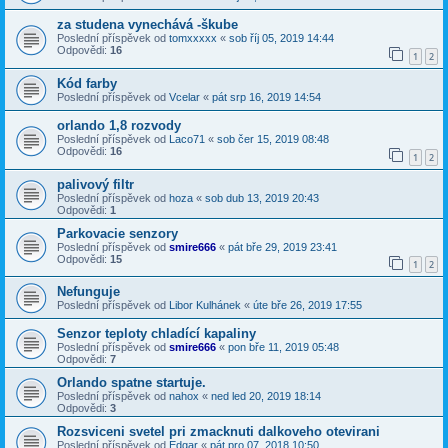
za studena vynechává -škube
Poslední příspěvek od
tomxxxxx
«
sob říj 05, 2019 14:44
Odpovědi:
16
1
2
Kód farby
Poslední příspěvek od
Vcelar
«
pát srp 16, 2019 14:54
orlando 1,8 rozvody
Poslední příspěvek od
Laco71
«
sob čer 15, 2019 08:48
Odpovědi:
16
1
2
palivový filtr
Poslední příspěvek od
hoza
«
sob dub 13, 2019 20:43
Odpovědi:
1
Parkovacie senzory
Poslední příspěvek od
smire666
«
pát bře 29, 2019 23:41
Odpovědi:
15
1
2
Nefunguje
Poslední příspěvek od
Libor Kulhánek
«
úte bře 26, 2019 17:55
Senzor teploty chladící kapaliny
Poslední příspěvek od
smire666
«
pon bře 11, 2019 05:48
Odpovědi:
7
Orlando spatne startuje.
Poslední příspěvek od
nahox
«
ned led 20, 2019 18:14
Odpovědi:
3
Rozsviceni svetel pri zmacknuti dalkoveho otevirani
Poslední příspěvek od
Edgar
«
pát pro 07, 2018 10:50