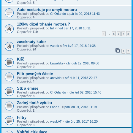
Odpovědi:
5
Auto nestartuje po umyti motoru
Poslední příspěvek od
ChOrlando
«
pát lis 09, 2018 11:43
Odpovědi:
4
120kw dizel trhanie motora ?
Poslední příspěvek od
full
«
ned čer 17, 2018 18:11
Odpovědi:
119
1
5
6
7
8
…
zaseknuty kufor
Poslední příspěvek od
vasek
«
čtv kvě 17, 2018 21:38
Odpovědi:
24
1
2
Klíč
Poslední příspěvek od
kawalski
«
čtv dub 12, 2018 09:00
Odpovědi:
9
Filtr pevných částic
Poslední příspěvek od
anavido
«
stř dub 11, 2018 22:47
Odpovědi:
4
Stk a emise
Poslední příspěvek od
ChOrlando
«
úte led 02, 2018 15:46
Odpovědi:
8
Zadný tlmič vyfuku
Poslední příspěvek od
Laco71
«
pon led 01, 2018 11:19
Odpovědi:
2
Filtry
Poslední příspěvek od
wsskAT
«
úte črc 25, 2017 16:20
Odpovědi:
3
Vnitřní cirkulace